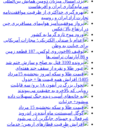
یزد، امسال میزبان دومین همایش بین‌المللی
سرمایه‌گذاری ایران و آفریقاست
بهره گیری حداکثری از ظرفیت موافقت‌نامه
تجارت آزاد ایران و روسیه
پرواز موفقیت‌آمیز هواپیمای مسافربری چین
در ارتفاع بالا /عکس
ورود موج تازه گرما به کشور
اعدام با صندلی الکتریکی؛ مجازات آمریکایی
برای خیانت به وطن
توقیف 86خودروی لوکس، 187 قطعه زمین
و 86 آپارتمان تراستی‌ها
پرونده 3100 قتل به صلح و سازش ختم شد
عبور طلا و نقره از سقف چند هفته‌ای
قیمت طلا و سکه امروز پنجشنبه 15مرداد
1405/ افزایش همه قیمت ها + جدول
تحول بزرگ در آیفون ۱۸ پرو/ سه قابلیت
رویایی که بالاخره به حقیقت می‌پیوندند
به خانه‌های آسیب دیده جنگ تسهیلات داده
میشود+ جزئیات
قیمت طلا و سکه پنجشنبه 15 مرداد
گوگل اسیستنت ماه آینده در اندروید
غیرفعال و جمینای جایگزین آن می‌شود
افزایش ظرفیت قطارهای اربعین؛ خدمات