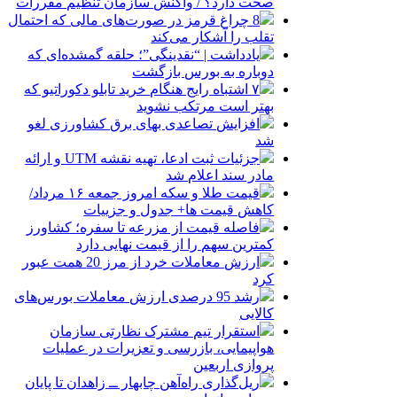
صحت دارد؟ / واکنش سازمان تنظیم مقررات
8 چراغ قرمز در صورت‌های مالی که احتمال
تقلب را آشکار می‌کند
یادداشت | “نقدینگی”؛ حلقه گمشده‌ای که
دوباره به بورس بازگشت
۷ اشتباه رایج هنگام خرید تابلو دکوراتیو که
بهتر است مرتکب نشوید
افزایش تصاعدی بهای برق کشاورزی لغو
شد
جزئیات ثبت ادعا، تهیه نقشه UTM و ارائه
مادر سند اعلام شد
قیمت طلا و سکه امروز جمعه ۱۶ مرداد/
کاهش قیمت ها+ جدول و جزییات
فاصله قیمت از مزرعه تا سفره؛ کشاورز
کمترین سهم را از قیمت نهایی دارد
ارزش معاملات خرد از مرز 20 همت عبور
کرد
رشد 95 درصدی ارزش معاملات بورس‌های
کالایی
استقرار تیم مشترک نظارتی سازمان
هواپیمایی، بازرسی و تعزیرات در عملیات
پروازی اربعین
ریل‌گذاری راه‌آهن چابهار ــ زاهدان تا پایان