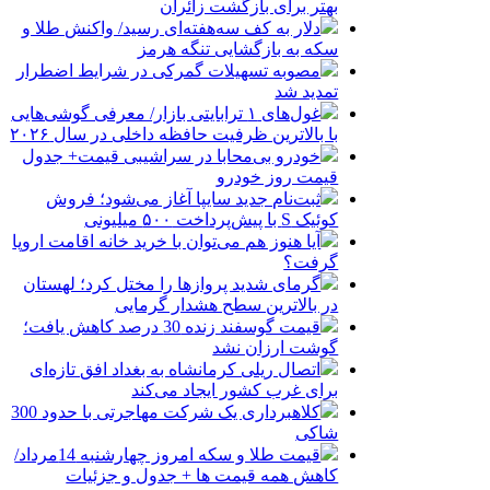
بهتر برای بازگشت زائران
دلار به کف سه‌هفته‌ای رسید/ واکنش طلا و
سکه به بازگشایی تنگه هرمز
مصوبه تسهیلات گمرکی در شرایط اضطرار
تمدید شد
غول‌های ۱ ترابایتی بازار/ معرفی گوشی‌هایی
با بالاترین ظرفیت حافظه داخلی در سال ۲۰۲۶
خودرو بی‌محابا در سراشیبی قیمت+ جدول
قیمت روز خودرو
ثبت‌نام جدید سایپا آغاز می‌شود؛ فروش
کوئیک S با پیش‌پرداخت ۵۰۰ میلیونی
آیا هنوز هم می‌توان با خرید خانه اقامت اروپا
گرفت؟
گرمای شدید پروازها را مختل کرد؛ لهستان
در بالاترین سطح هشدار گرمایی
قیمت گوسفند زنده 30 درصد کاهش یافت؛
گوشت ارزان نشد
اتصال ریلی کرمانشاه به بغداد افق تازه‌ای
برای غرب کشور ایجاد می‌کند
کلاهبرداری یک شرکت مهاجرتی با حدود 300
شاکی
قیمت طلا و سکه امروز چهارشنبه 14مرداد/
کاهش همه قیمت ها + جدول و جزئیات