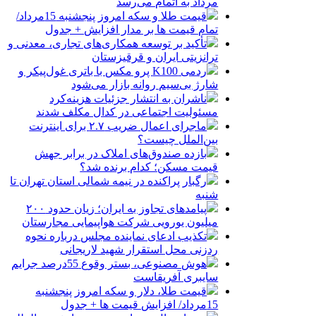
مرداد به اتمام می‌رسد
قیمت طلا و سکه امروز پنجشنبه 15مرداد/
تمام قیمت ها بر مدار افزایش + جدول
تأکید بر توسعه همکاری‌های تجاری، معدنی و
ترانزیتی ایران و قرقیزستان
ردمی K100 پرو مکس با باتری غول‌پیکر و
شارژ بی‌سیم روانه بازار می‌شود
ناشران به انتشار جزئیات هزینه‌کرد
مسئولیت اجتماعی در کدال مکلف شدند
ماجرای اعمال ضریب ۲.۷ برای اینترنت
بین‌الملل چیست؟
بازده صندوق‌های املاک در برابر جهش
قیمت مسکن؛ کدام برنده شد؟
رگبار پراکنده در نیمه شمالی استان تهران تا
شنبه
پیامدهای تجاوز به ایران؛ زیان حدود ۲۰۰
میلیون یورویی شرکت هواپیمایی مجارستان
تکذیب ادعای نماینده مجلس درباره نحوه
ردزنی محل استقرار شهید لاریجانی
هوش مصنوعی، بستر وقوع 55درصد جرایم
سایبری آفریقاست
قیمت طلا، دلار و سکه امروز پنجشنبه
15مرداد/ افزایش قیمت ها + جدول