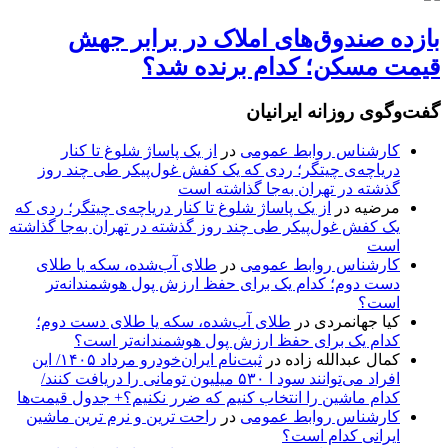
بازده صندوق‌های املاک در برابر جهش
قیمت مسکن؛ کدام برنده شد؟
گفت‌وگوی روزانه ایرانیان
کارشناس روابط عمومی
در
از یک پاساژ شلوغ تا کنار
دریاچه‌ی چیتگر؛ ردی که یک کفش غول‌پیکر طی چند روز
گذشته در تهران به‌جا گذاشته است
مرضیه
در
از یک پاساژ شلوغ تا کنار دریاچه‌ی چیتگر؛ ردی که
یک کفش غول‌پیکر طی چند روز گذشته در تهران به‌جا گذاشته
است
کارشناس روابط عمومی
در
طلای آب‌شده، سکه یا طلای
دست دوم؛ کدام یک برای حفظ ارزش پول هوشمندانه‌تر
است؟
کیا جهانمردی
در
طلای آب‌شده، سکه یا طلای دست دوم؛
کدام یک برای حفظ ارزش پول هوشمندانه‌تر است؟
کمال عبدالله زاده
در
ثبت‌نام ایران‌خودرو مرداد ۱۴۰۵/ این
افراد می‌توانند سود ا ۵۳۰ میلیون تومانی را دریافت کنند/
کدام ماشین را انتخاب کنیم که ضرر نکنیم؟+ جدول قیمت‌ها
کارشناس روابط عمومی
در
راحت ترین و نرم ترین ماشین
ایرانی کدام است؟