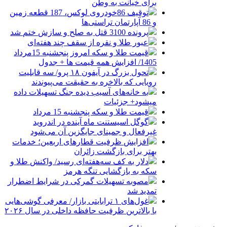
برای خیانت به وطن
توقیف 86خودروی لوکس، 187 قطعه زمین
و 86 آپارتمان تراستی‌ها
پرونده 3100 قتل به صلح و سازش ختم شد
عبور طلا و نقره از سقف چند هفته‌ای
قیمت طلا و سکه امروز پنجشنبه 15مرداد
1405/ افزایش همه قیمت ها + جدول
تحول بزرگ در آیفون ۱۸ پرو/ سه قابلیت
رویایی که بالاخره به حقیقت می‌پیوندند
به خانه‌های آسیب دیده جنگ تسهیلات داده
میشود+ جزئیات
قیمت طلا و سکه پنجشنبه 15 مرداد
گوگل اسیستنت ماه آینده در اندروید
غیرفعال و جمینای جایگزین آن می‌شود
افزایش ظرفیت قطارهای اربعین؛ خدمات
بهتر برای بازگشت زائران
دلار به کف سه‌هفته‌ای رسید/ واکنش طلا و
سکه به بازگشایی تنگه هرمز
مصوبه تسهیلات گمرکی در شرایط اضطرار
تمدید شد
غول‌های ۱ ترابایتی بازار/ معرفی گوشی‌هایی
با بالاترین ظرفیت حافظه داخلی در سال ۲۰۲۶