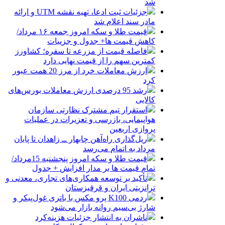
شد
جزئیات ثبت ادعا، تهیه نقشه UTM و ارائه
مادر سند اعلام شد
قیمت طلا و سکه امروز جمعه ۱۶ مرداد/
کاهش قیمت ها+ جدول و جزییات
فاصله قیمت از مزرعه تا سفره؛ کشاورز
کمترین سهم را از قیمت نهایی دارد
ارزش معاملات خرد از مرز 20 همت عبور
کرد
رشد 95 درصدی ارزش معاملات بورس‌های
کالایی
استقرار تیم مشترک نظارتی سازمان
هواپیمایی، بازرسی و تعزیرات در عملیات
پروازی اربعین
ریل‌گذاری راه‌آهن چابهار ــ زاهدان تا پایان
مرداد به اتمام می‌رسد
قیمت طلا و سکه امروز پنجشنبه 15مرداد/
تمام قیمت ها بر مدار افزایش + جدول
تأکید بر توسعه همکاری‌های تجاری، معدنی و
ترانزیتی ایران و قرقیزستان
ردمی K100 پرو مکس با باتری غول‌پیکر و
شارژ بی‌سیم روانه بازار می‌شود
ناشران به انتشار جزئیات هزینه‌کرد