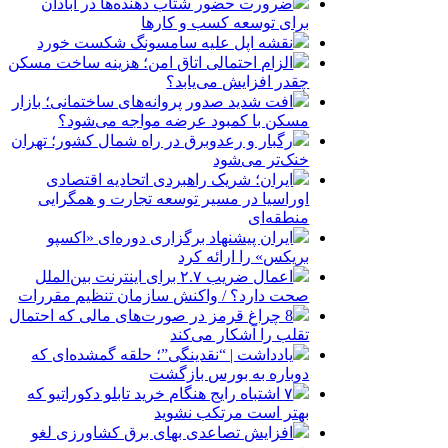
ضرورت حضور شتاب ‌دهنده‌ها در آبادان
برای توسعه کسب‌ و کارها
نقشه اپل علیه سامسونگ شکست خورد
الزام احتمالی اتاق امن؛ هزینه ساخت مسکن
چقدر افزایش می‌یابد؟
افت شدید صدور پروانه‌های ساختمانی؛ بازار
مسکن با کمبود عرضه مواجه می‌شود؟
رگبار و رعدوبرق در راه شمال کشور؛ تهران
خنک‌تر می‌شود
ایران؛ شریک راهبردی اتحادیه اقتصادی
اوراسیا در مسیر توسعه تجارت و همگرایی
منطقه‌ای
ایران پیشنهاد برگزاری دوره‌ای «اکسپو
بریکس» را ارائه کرد
اعمال ضریب ۲.۷ برای اینترنت بین‌الملل
صحت دارد؟ / واکنش سازمان تنظیم مقررات
8 چراغ قرمز در صورت‌های مالی که احتمال
تقلب را آشکار می‌کند
یادداشت | “نقدینگی”؛ حلقه گمشده‌ای که
دوباره به بورس بازگشت
۷ اشتباه رایج هنگام خرید تابلو دکوراتیو که
بهتر است مرتکب نشوید
افزایش تصاعدی بهای برق کشاورزی لغو