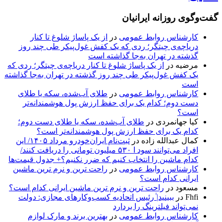
گفت‌وگوی روزانه ایرانیان
کارشناس روابط عمومی
در
از یک پاساژ شلوغ تا کنار
دریاچه‌ی چیتگر؛ ردی که یک کفش غول‌پیکر طی چند روز
گذشته در تهران به‌جا گذاشته است
مرضیه
در
از یک پاساژ شلوغ تا کنار دریاچه‌ی چیتگر؛ ردی که
یک کفش غول‌پیکر طی چند روز گذشته در تهران به‌جا گذاشته
است
کارشناس روابط عمومی
در
طلای آب‌شده، سکه یا طلای
دست دوم؛ کدام یک برای حفظ ارزش پول هوشمندانه‌تر
است؟
کیا جهانمردی
در
طلای آب‌شده، سکه یا طلای دست دوم؛
کدام یک برای حفظ ارزش پول هوشمندانه‌تر است؟
کمال عبدالله زاده
در
ثبت‌نام ایران‌خودرو مرداد ۱۴۰۵/ این
افراد می‌توانند سود ا ۵۳۰ میلیون تومانی را دریافت کنند/
کدام ماشین را انتخاب کنیم که ضرر نکنیم؟+ جدول قیمت‌ها
کارشناس روابط عمومی
در
راحت ترین و نرم ترین ماشین
ایرانی کدام است؟
مسعود
در
راحت ترین و نرم ترین ماشین ایرانی کدام است؟
Fhfi
در
ببینید| ٰرئیس اتحادیه کسب‌وکارهای مجازی: دولت
نمی‌تواند فیلترینگ را بردارد
کارشناس روابط عمومی
در
بهترین برند و مارک لوازم