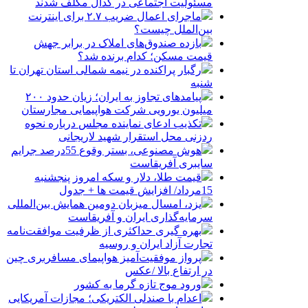
مسئولیت اجتماعی در کدال مکلف شدند
ماجرای اعمال ضریب ۲.۷ برای اینترنت
بین‌الملل چیست؟
بازده صندوق‌های املاک در برابر جهش
قیمت مسکن؛ کدام برنده شد؟
رگبار پراکنده در نیمه شمالی استان تهران تا
شنبه
پیامدهای تجاوز به ایران؛ زیان حدود ۲۰۰
میلیون یورویی شرکت هواپیمایی مجارستان
تکذیب ادعای نماینده مجلس درباره نحوه
ردزنی محل استقرار شهید لاریجانی
هوش مصنوعی، بستر وقوع 55درصد جرایم
سایبری آفریقاست
قیمت طلا، دلار و سکه امروز پنجشنبه
15مرداد/ افزایش قیمت ها + جدول
یزد، امسال میزبان دومین همایش بین‌المللی
سرمایه‌گذاری ایران و آفریقاست
بهره گیری حداکثری از ظرفیت موافقت‌نامه
تجارت آزاد ایران و روسیه
پرواز موفقیت‌آمیز هواپیمای مسافربری چین
در ارتفاع بالا /عکس
ورود موج تازه گرما به کشور
اعدام با صندلی الکتریکی؛ مجازات آمریکایی