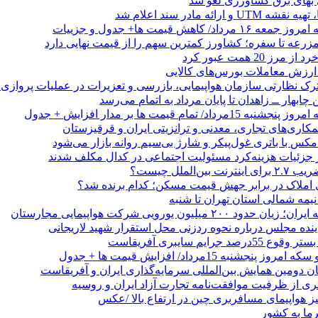
بهای برق کشاورزی لغو شد
 ارائه مادر سند اعلام شد
/ کاهش قیمت ها+ جدول و جزییات
زرعه تا سفره؛ کشاورز کمترین سهم را از قیمت نهایی دارد
 20 همت عبور کرد
رک نظارتی سازمان هواپیمایی، بازرسی و تعزیرات در عملیات پروازی 
 چابهار ــ زاهدان تا پایان مرداد به اتمام می‌رسد
/ تمام قیمت ها بر مدار افزایش + جدول
مکاری‌های تجاری، معدنی و ترانزیتی ایران و قرقیزستان
ر جزئیات هزینه‌کرد مسئولیت اجتماعی در کدال مکلف شدند
ن‌الملل چیست؟
 املاک در برابر جهش قیمت مسکن؛ کدام برنده شد؟
 نیمه شمالی استان تهران تا شنبه
۲۰۰ میلیون یورویی شرکت هواپیمایی مجارستان
ینده مجلس درباره نحوه ردزنی محل استقرار شهید لاریجانی
جرایم سایبری آفریقاست
نجشنبه 15مرداد/ افزایش قیمت ها + جدول
ان دومین همایش بین‌المللی سرمایه‌گذاری ایران و آفریقاست
ری از ظرفیت موافقت‌نامه تجارت آزاد ایران و روسیه
یز هواپیمای مسافربری چین در ارتفاع بالا /عکس
رما به کشور