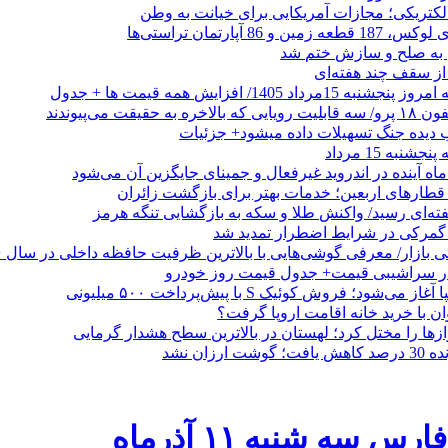
الکتریکی؛ مجازات آمریکایی برای خیانت به وطن
 از سقف چند هفته‌ای
اد 1405/ افزایش همه قیمت ها + جدول
حقیقت می‌پیوندند
ب دیده جنگ تسهیلات داده میشود+ جزئیات
نبه 15 مرداد
ه آینده در اندروید غیرفعال و جمینای جایگزین آن می‌شود
طارهای اربعین؛ خدمات بهتر برای بازگشت زائران
فته‌ای رسید/ واکنش طلا و سکه به بازگشایی تنگه هرمز
گمرکی در شرایط اضطرار تمدید شد
 در سراشیبی قیمت+ جدول قیمت روز خودرو
ی‌شود؛ فروش کوئیک S با پیش‌پرداخت ۵۰۰ میلیونی
وان با خرید خانه اقامت اروپا گرفت؟
زها را مختل کرد؛ لهستان در بالاترین سطح هشدار گرمایی
رزان نشد
ه شنبه ۱۱ آذرماه