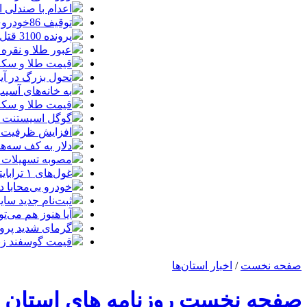
اعدام با صندلی 
توقیف 86خودروی لوکس، 187 قطعه زمین و 86 آپارتمان تراستی‌ها
پرونده 3100 قتل به صلح و سازش ختم شد
عبور طلا و نقره
قیمت طلا و سکه امروز پنجشنبه 15مرد
تحول بزرگ در آیفون ۱۸ پرو/ سه قابلیت رویایی که بالاخره به 
به خانه‌های آسی
قیمت طلا و سکه پنجش
گوگل اسیستنت ما
افزایش ظرفیت ق
دلار به کف سه‌ه
مصوبه تسهیلات 
غول‌های ۱ ترابایتی بازار/ معرفی گوشی‌هایی با بالاترین ظرفیت حافظه داخلی در سال ۲۰۲۶
خودرو بی‌محابا
ثبت‌نام جدید سایپا آغاز م
آیا هنوز هم می‌ت
گرمای شدید پروا
قیمت گوسفند زنده 30 درصد کاهش یافت؛ گوشت ا
صفحه نخست
/
اخبار استان‌ها
صفحه نخست روزنامه های استان فارس س