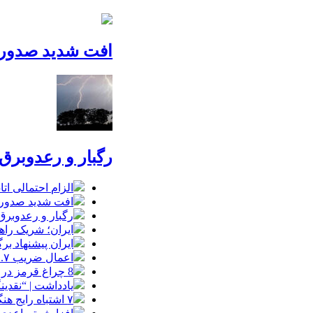
افت شدید صدور پ
رگبار و رعدوبرق
الزام احتمالی ا
افت شدید صدور پ
رگبار و رعدوبرق
ایران؛ شریک راه
ایران پیشنهاد بر
اعمال ضریب ۲.۷ برای اینترنت بین‌الملل صحت دارد؟ / واکنش سازمان تنظیم مقررات
8 چراغ قرمز در صورت‌های مالی که احتمال تقلب را آشکار می‌کند
یادداشت | “نقدی
۷ اشتباه رایج هنگام خرید تابلو دکوراتیو که بهتر است مرتکب نشوید