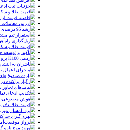
افزایش تصاعدی 
جزئیات ثبت ادعا، تهیه نقشه UTM و
قیمت طلا و سکه امروز جمعه ۱۶ مرداد
فاصله قیمت از م
ارزش معاملات خرد از مرز
رشد 95 درصدی ارزش معاملات بورس‌های کالایی
استقرار تیم مشت
ریل‌گذاری راه‌آهن
قیمت طلا و سکه امروز پنجشنبه 15مرداد
تأکید بر توسعه ه
ردمی K100 پرو مکس با باتری غول‌پیکر و شارژ بی‌سیم روانه بازار می‌شود
ناشران به انتشا
ماجرای اعمال ضریب ۲.۷ برای اینترنت بی
بازده صندوق‌های
رگبار پراکنده در
پیامدهای تجاوز به ایران؛ زیان حدود 
تکذیب ادعای نما
هوش مصنوعی، بستر وقوع 55درصد 
قیمت طلا، دلار و سکه امروز پ
یزد، امسال میزب
بهره گیری حداکث
پرواز موفقیت‌آم
ورود موج تازه گ