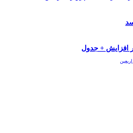
سد
اربعین