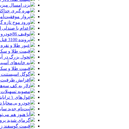
یزد، امسال میزب
بهره گیری حداکث
پرواز موفقیت‌آم
ورود موج تازه گ
اعدام با صندلی 
توقیف 86خودروی لوکس، 187 قطعه زمین و 86 آپارتمان تراستی‌ها
پرونده 3100 قتل به صلح و سازش ختم شد
عبور طلا و نقره
قیمت طلا و سکه امروز پنجشنبه 15مرد
تحول بزرگ در آیفون ۱۸ پرو/ سه قابلیت رویایی که بالاخره به 
به خانه‌های آسی
قیمت طلا و سکه پنجش
گوگل اسیستنت ما
افزایش ظرفیت ق
دلار به کف سه‌ه
مصوبه تسهیلات 
غول‌های ۱ ترابایتی بازار/ معرفی گوشی‌هایی با بالاترین ظرفیت حافظه داخلی در سال ۲۰۲۶
خودرو بی‌محابا
ثبت‌نام جدید سایپا آغاز م
آیا هنوز هم می‌ت
گرمای شدید پروا
قیمت گوسفند زنده 30 درصد کاهش یافت؛ گوشت ا