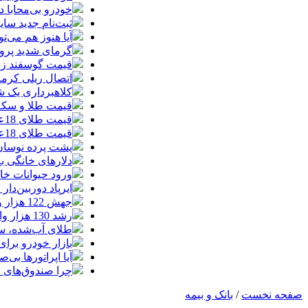
خودرو بی‌محابا
ثبت‌نام جدید سایپا آغاز م
آیا هنوز هم می‌ت
گرمای شدید پروا
قیمت گوسفند زنده 30 درصد کاهش یافت؛ گوشت ا
اتصال ریلی کرمان
کلاهبرداری یک شرکت
قیمت طلا و سکه امروز چهارشنبه 14مر
قیمت طلای 18عیار امروز چهارشنبه 14مرداد/ افزایش قیمت + جدول
قیمت طلای 18عیار امروز 14مرداد 1405/ افزایش قیمت + جدول و جزئیات
پشت پرده نوسان ۴۴ هزار تومانی دلار در چند
دلارهای خانگی به
ورود حیوانات خا
ایرپاد دوربین‌دار اپل احتم
جهش 122 هزار واحدی شاخص بورس؛ ورود یک همت پول حقیقی در آغاز معاملات
رشد 130 هزار واحدی بورس با ورود 6 همت پول حقیقی/ صف خرید 700 نماد
طلای آب‌شده، س
بازار خودرو برای خودروهای 5-10
آیا اپراتورها بی‌صد
چرا صندوق‌های ا
صفحه نخست
/
بانک و بیمه