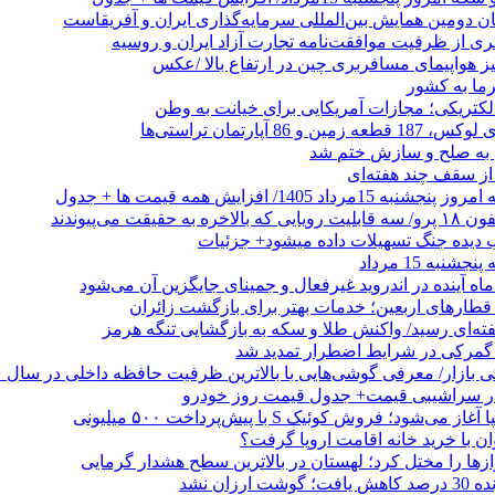
ان دومین همایش بین‌المللی سرمایه‌گذاری ایران و آفریقاست
ری از ظرفیت موافقت‌نامه تجارت آزاد ایران و روسیه
یز هواپیمای مسافربری چین در ارتفاع بالا /عکس
رما به کشور
الکتریکی؛ مجازات آمریکایی برای خیانت به وطن
 از سقف چند هفته‌ای
اد 1405/ افزایش همه قیمت ها + جدول
حقیقت می‌پیوندند
ب دیده جنگ تسهیلات داده میشود+ جزئیات
نبه 15 مرداد
ه آینده در اندروید غیرفعال و جمینای جایگزین آن می‌شود
طارهای اربعین؛ خدمات بهتر برای بازگشت زائران
فته‌ای رسید/ واکنش طلا و سکه به بازگشایی تنگه هرمز
گمرکی در شرایط اضطرار تمدید شد
 در سراشیبی قیمت+ جدول قیمت روز خودرو
ی‌شود؛ فروش کوئیک S با پیش‌پرداخت ۵۰۰ میلیونی
وان با خرید خانه اقامت اروپا گرفت؟
زها را مختل کرد؛ لهستان در بالاترین سطح هشدار گرمایی
رزان نشد