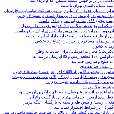
 املاک در برابر جهش قیمت مسکن؛ کدام برنده شد؟
 نیمه شمالی استان تهران تا شنبه
۲۰۰ میلیون یورویی شرکت هواپیمایی مجارستان
ینده مجلس درباره نحوه ردزنی محل استقرار شهید لاریجانی
جرایم سایبری آفریقاست
نجشنبه 15مرداد/ افزایش قیمت ها + جدول
ان دومین همایش بین‌المللی سرمایه‌گذاری ایران و آفریقاست
ری از ظرفیت موافقت‌نامه تجارت آزاد ایران و روسیه
یز هواپیمای مسافربری چین در ارتفاع بالا /عکس
رما به کشور
الکتریکی؛ مجازات آمریکایی برای خیانت به وطن
 از سقف چند هفته‌ای
اد 1405/ افزایش همه قیمت ها + جدول
حقیقت می‌پیوندند
ب دیده جنگ تسهیلات داده میشود+ جزئیات
نبه 15 مرداد
ه آینده در اندروید غیرفعال و جمینای جایگزین آن می‌شود
طارهای اربعین؛ خدمات بهتر برای بازگشت زائران
فته‌ای رسید/ واکنش طلا و سکه به بازگشایی تنگه هرمز
گمرکی در شرایط اضطرار تمدید شد