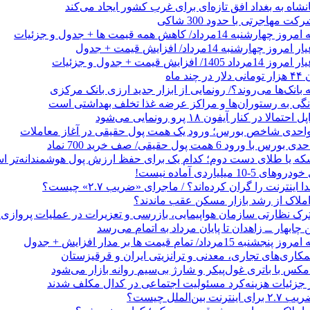
شاه به بغداد افق تازه‌ای برای غرب کشور ایجاد می‌کند
 مهاجرتی با حدود 300 شاکی
داد/ کاهش همه قیمت ها + جدول و جزئیات
 ماه
 بانک‌ها می‌روند؟/ رونمایی از ابزار جدید ارزی بانک مرکزی
نگی به رستوران‌ها و مراکز عرضه غذا تخلف بهداشتی است
الا در کنار آیفون ۱۸ پرو رونمایی می‌شود
که یا طلای دست دوم؛ کدام یک برای حفظ ارزش پول هوشمندانه‌تر 
 میلیاردی آماده نیست!
ا اینترنت را گران کرده‌اند؟ / ماجرای «ضریب ۲.۷» چیست؟
ملاک از رشد بازار مسکن عقب ماندند؟
رک نظارتی سازمان هواپیمایی، بازرسی و تعزیرات در عملیات پروازی 
 چابهار ــ زاهدان تا پایان مرداد به اتمام می‌رسد
/ تمام قیمت ها بر مدار افزایش + جدول
مکاری‌های تجاری، معدنی و ترانزیتی ایران و قرقیزستان
ر جزئیات هزینه‌کرد مسئولیت اجتماعی در کدال مکلف شدند
ن‌الملل چیست؟