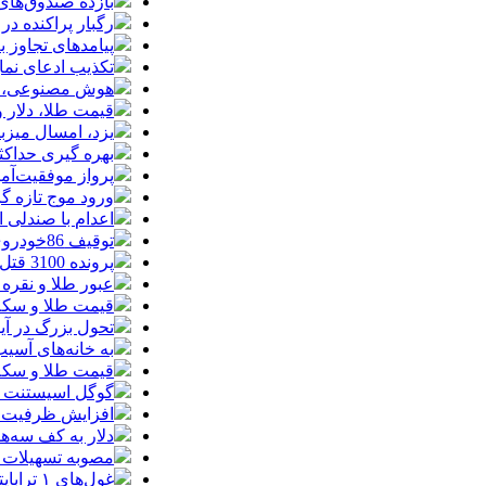
بازده صندوق‌های
رگبار پراکنده در
پیامدهای تجاوز به ایران؛ زیان حدود 
تکذیب ادعای نما
هوش مصنوعی، بستر وقوع 55درصد 
قیمت طلا، دلار و سکه امروز پ
یزد، امسال میزب
بهره گیری حداکث
پرواز موفقیت‌آم
ورود موج تازه گ
اعدام با صندلی 
توقیف 86خودروی لوکس، 187 قطعه زمین و 86 آپارتمان تراستی‌ها
پرونده 3100 قتل به صلح و سازش ختم شد
عبور طلا و نقره
قیمت طلا و سکه امروز پنجشنبه 15مرد
تحول بزرگ در آیفون ۱۸ پرو/ سه قابلیت رویایی که بالاخره به 
به خانه‌های آسی
قیمت طلا و سکه پنجش
گوگل اسیستنت ما
افزایش ظرفیت ق
دلار به کف سه‌ه
مصوبه تسهیلات 
غول‌های ۱ ترابایتی بازار/ معرفی گوشی‌هایی با بالاترین ظرفیت حافظه داخلی در سال ۲۰۲۶