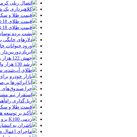
اتصال ریلی کرمان
کلاهبرداری یک شرکت
قیمت طلا و سکه امروز چهارشنبه 14مر
قیمت طلای 18عیار امروز چهارشنبه 14مرداد/ افزایش قیمت + جدول
قیمت طلای 18عیار امروز 14مرداد 1405/ افزایش قیمت + جدول و جزئیات
پشت پرده نوسان ۴۴ هزار تومانی دلار در چند
دلارهای خانگی به
ورود حیوانات خا
ایرپاد دوربین‌دار اپل احتم
جهش 122 هزار واحدی شاخص بورس؛ ورود یک همت پول حقیقی در آغاز معاملات
رشد 130 هزار واحدی بورس با ورود 6 همت پول حقیقی/ صف خرید 700 نماد
طلای آب‌شده، س
بازار خودرو برای خودروهای 5-10
آیا اپراتورها بی‌صد
چرا صندوق‌های ا
استقرار تیم مشت
ریل‌گذاری راه‌آهن
قیمت طلا و سکه امروز پنجشنبه 15مرداد
تأکید بر توسعه ه
ردمی K100 پرو مکس با باتری غول‌پیکر و شارژ بی‌سیم روانه بازار می‌شود
ناشران به انتشا
ماجرای اعمال ضریب ۲.۷ برای اینترنت بی