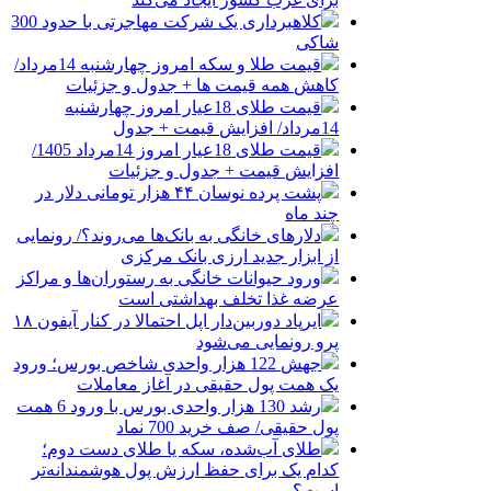
کلاهبرداری یک شرکت مهاجرتی با حدود 300
شاکی
قیمت طلا و سکه امروز چهارشنبه 14مرداد/
کاهش همه قیمت ها + جدول و جزئیات
قیمت طلای 18عیار امروز چهارشنبه
14مرداد/ افزایش قیمت + جدول
قیمت طلای 18عیار امروز 14مرداد 1405/
افزایش قیمت + جدول و جزئیات
پشت پرده نوسان ۴۴ هزار تومانی دلار در
چند ماه
دلارهای خانگی به بانک‌ها می‌روند؟/ رونمایی
از ابزار جدید ارزی بانک مرکزی
ورود حیوانات خانگی به رستوران‌ها و مراکز
عرضه غذا تخلف بهداشتی است
ایرپاد دوربین‌دار اپل احتمالا در کنار آیفون ۱۸
پرو رونمایی می‌شود
جهش 122 هزار واحدی شاخص بورس؛ ورود
یک همت پول حقیقی در آغاز معاملات
رشد 130 هزار واحدی بورس با ورود 6 همت
پول حقیقی/ صف خرید 700 نماد
طلای آب‌شده، سکه یا طلای دست دوم؛
کدام یک برای حفظ ارزش پول هوشمندانه‌تر
است؟