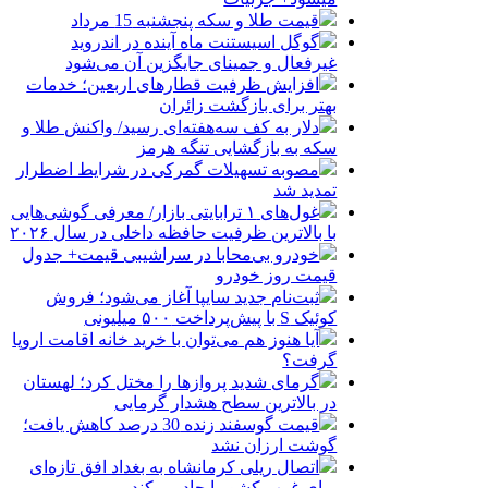
قیمت طلا و سکه پنجشنبه 15 مرداد
گوگل اسیستنت ماه آینده در اندروید
غیرفعال و جمینای جایگزین آن می‌شود
افزایش ظرفیت قطارهای اربعین؛ خدمات
بهتر برای بازگشت زائران
دلار به کف سه‌هفته‌ای رسید/ واکنش طلا و
سکه به بازگشایی تنگه هرمز
مصوبه تسهیلات گمرکی در شرایط اضطرار
تمدید شد
غول‌های ۱ ترابایتی بازار/ معرفی گوشی‌هایی
با بالاترین ظرفیت حافظه داخلی در سال ۲۰۲۶
خودرو بی‌محابا در سراشیبی قیمت+ جدول
قیمت روز خودرو
ثبت‌نام جدید سایپا آغاز می‌شود؛ فروش
کوئیک S با پیش‌پرداخت ۵۰۰ میلیونی
آیا هنوز هم می‌توان با خرید خانه اقامت اروپا
گرفت؟
گرمای شدید پروازها را مختل کرد؛ لهستان
در بالاترین سطح هشدار گرمایی
قیمت گوسفند زنده 30 درصد کاهش یافت؛
گوشت ارزان نشد
اتصال ریلی کرمانشاه به بغداد افق تازه‌ای
برای غرب کشور ایجاد می‌کند