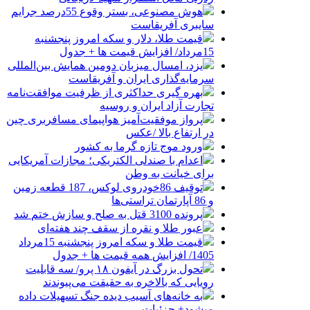
هوش مصنوعی، بستر وقوع 55درصد جرایم
سایبری آفریقاست
قیمت طلا، دلار و سکه امروز پنجشنبه
15مرداد/ افزایش قیمت ها + جدول
یزد، امسال میزبان دومین همایش بین‌المللی
سرمایه‌گذاری ایران و آفریقاست
بهره گیری حداکثری از ظرفیت موافقت‌نامه
تجارت آزاد ایران و روسیه
پرواز موفقیت‌آمیز هواپیمای مسافربری چین
در ارتفاع بالا /عکس
ورود موج تازه گرما به کشور
اعدام با صندلی الکتریکی؛ مجازات آمریکایی
برای خیانت به وطن
توقیف 86خودروی لوکس، 187 قطعه زمین
و 86 آپارتمان تراستی‌ها
پرونده 3100 قتل به صلح و سازش ختم شد
عبور طلا و نقره از سقف چند هفته‌ای
قیمت طلا و سکه امروز پنجشنبه 15مرداد
1405/ افزایش همه قیمت ها + جدول
تحول بزرگ در آیفون ۱۸ پرو/ سه قابلیت
رویایی که بالاخره به حقیقت می‌پیوندند
به خانه‌های آسیب دیده جنگ تسهیلات داده
میشود+ جزئیات