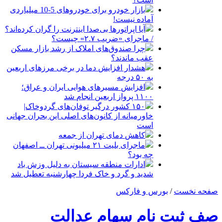
بازار خودرو برای خودروهای 5-10 میلیاردی
آماده نیست!
آیا اپراتورها بی‌صدا اینترنت را گران کرده‌اند؟
/ ماجرای «ضریب ۲.۷» چیست؟
چرا صندوق‌های املاک از رشد بازار مسکن
عقب ماندند؟
هشدار افزایش دما در برخی مرزهای اربعین
به ۵۰ درجه
افزایش مسیرهای هوایی ایران و عراق؛
۱۱۰۰ پرواز اربعین انجام شد
۱۵۰ کشور درگیر توفان‌های گردوخاک|
خاورمیانه از کانون‌های اصلی این بحران جهانی
است
کاهش دمای تهران از جمعه
ماجرای بلیت ۲۱ میلیونی تهران ــ اصفهان
چه بود؟
ادارات منطقه سیستان به دلیل وزش باد
شدید و گرد و خاک فردا چهارشنبه تعطیل شد
صفحه نخست
/
بورس و فارکس
صف ثبت نام سهام عدالت