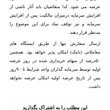
الزام احتمالی اتاق امن؛ هزینه ساخت مسکن چقدر ا
عرضه می شود. لذا متقاضیان باید آثار ناشی از
افزایش سرمایه درمیزان مالکیت پس از افزایش
افت شدید صدور پروانه‌های ساختمانی؛ بازار مسکن
سرمایه و نیز توقف نماد برای این موضوع را
رگبار و رعدوبرق در راه شمال کشور؛ تهران خنک‌تر
مدنظر قرار دهند.
ایران؛ شریک راهبردی اتحادیه اقتصادی اوراسیا در
ارسال سفارش تنها از طریق ایستگاه های
ایران پیشنهاد برگزاری دوره‌ای «اکسپو بریکس» را ار
معاملاتی (نامک) امکان پذیر خواهد بود. همچنین
اعمال ضریب ۲.۷ برای اینترنت بین‌الملل صحت دارد؟ / واکنش سازمان تنظیم مقررات
۵۰درصد از سهام خریداری شده در روز عرضه
8 چراغ قرمز در صورت‌های مالی که احتمال تقلب را آشکار می‌کند
اولیه توسط سرمایه گذاران واجد شرایط تا ۹۰روز
یادداشت | “نقدینگی”؛ حلقه گمشده‌ای که دوباره ب
پس از تاریخ عرضه اولیه امکان عرضه نخواهد
۷ اشتباه رایج هنگام خرید تابلو دکوراتیو که بهتر است مرتکب نشوید
داشت.
افزایش تصاعدی بهای برق کشاورزی لغو شد
جزئیات ثبت ادعا، تهیه نقشه UTM و ارائه مادر سند اعلام شد
این مطلب را به اشتراک بگذارید