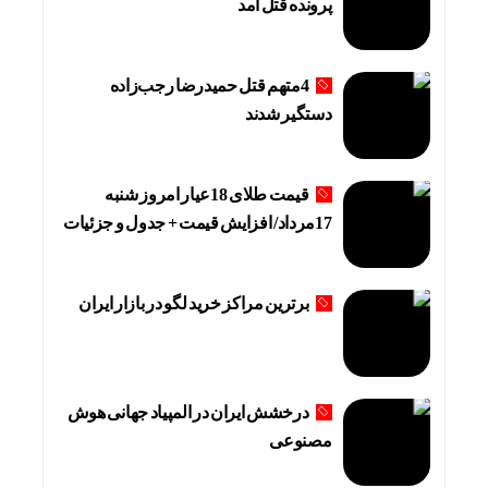
پرونده قتل آمد
4متهم قتل حمیدرضا رجب‌زاده
دستگیر شدند
قیمت طلای 18عیار امروز شنبه
17مرداد/ افزایش قیمت + جدول و جزئیات
برترین مراکز خرید لگو در بازار ایران
درخشش ایران در المپیاد جهانی هوش
مصنوعی