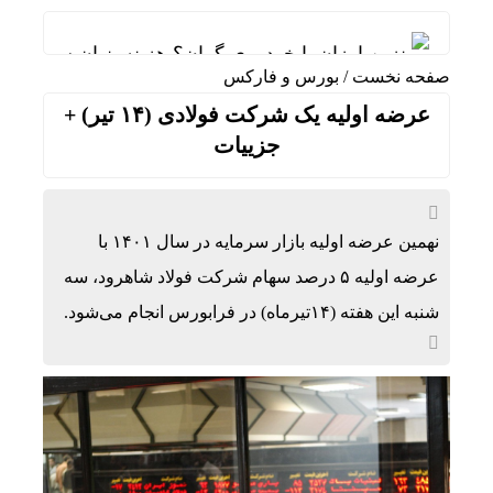
بنزین ارزان یا خودروی گران؟ هزینه پنهان سوخت 
صفحه نخست
/
بورس و فارکس
دلار ۴ درصد ریخت، ۲۰۷ فقط ۲.۹ درصد / خودرو زیر فشار دلار کوتاه می‌آید؟
عرضه اولیه یک شرکت فولادی (۱۴ تیر) +
هشدار نسبت به وفوع تندباد در تهران
جزییات
اثر شوک‌های اقتصادی در زنجیره مرغ تا 22 ماه باقی می‌ماند
عملیات اجرایی فاز نخست پروژه قطار شهری فردی
نهمین عرضه اولیه بازار سرمایه در سال ۱۴۰۱ با
«باقر خرازی» به دادگاه ویژه روحانیت احضار شد
عرضه اولیه ۵ درصد سهام شرکت فولاد شاهرود، سه
شنبه این هفته (۱۴تیرماه) در فرابورس انجام می‌شود.
دستیار هوشمند قضایی به کمک قاضی پرونده قتل آم
4متهم قتل حمیدرضا رجب‌زاده دستگیر شدند
قیمت طلای 18عیار امروز شنبه 17مرداد/ افزایش قیمت + جدول و جزئیات
برترین مراکز خرید لگو در بازار ایران