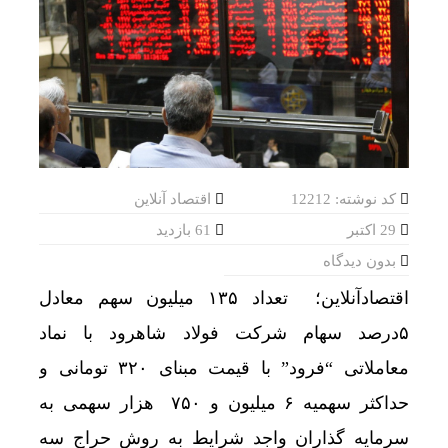
درخشش ایران در المپیاد جهانی هوش مصنوعی
صعود 112 هزار واحدی شاخص بورس در معاملات امروز
دولت واگذاری مدیریت سهام عدالت به مردم را پیگی
مالیات پنهان بنزین بی‌کیفیت
رونمایی خودرو IM LS9 توسط نیکا موتور ، لوکس ترین شاسی بلند EREV در ایران
فروش کوییک S سایپا از امروز آغاز شد؛ جزئیات ثبت‌نام و شرایط
کد نوشته: 12212
اقتصاد آنلاین
29 اکتبر
61 بازدید
فرار هواپیماها از فرودگاه جده عربستان
بدون دیدگاه
فائو: ایران امسال بیشتر از متوسط 5 ساله غله تولید می‌کند
اقتصادآنلاین؛ تعداد ۱۳۵ میلیون سهم معادل
ثبت قیمت کالا و خدمات در سامانه 124 الزامی شد
۵درصد سهام شرکت فولاد شاهرود با نماد
ثبت قیمت کالا و خدمات در سامانه 124 الزامی شد
معاملاتی “فرود” با قیمت مبنای ۳۲۰ تومانی و
آغاز پیش‌فروش بلیت بازگشت زائران دهه پایانی صف
حداکثر سهمیه ۶ میلیون و ۷۵۰ هزار سهمی به
سرمایه گذاران واجد شرایط به روش حراج سه
اژه‌ای: خبرنگار متعهد، هم‌سنگر رزمندگان پشت لان