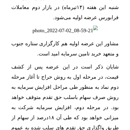
شنبه این هفته (۱۴تیرماه) در بازار دوم معاملات
تأیید ربایش و قتل حمیدرضا رجب‌زاده
فرابورس عرضه اولیه می‌شود.
قیمت طلا و سکه امروز شنبه 17مرداد/ افزایش همه قیمت ها + جدول و جزئیات
رشد ۲۴ درصدی صدور کارت‌های بازرگانی در گرگان
مشاور این عرضه اولیه هم کارگزاری ستاره جنوب
چرا اپل تلگرام را حذف می‌کند اما ایکس را نه؟
و متعهد خرید تامین سرمایه امید است.
بازار سرمایه به تزریق نقدینگی نیاز ندارد
شایان ذکر است در این عرضه پس از کشف
شاخص کل بورس وارد کانال 5.5 میلیون واحد شد
قیمت، در مرحله اول به روش حراج تا آغاز مرحله
قیمت طلا و سکه شنبه 17 مرداد/ قیمت‌ها افزایشی
دوم نماد به منظور طی مراحل افزایش سرمایه به
خبرنگار مانند پزشک بدون دانش تخصصی نمی‌تواند ف
روش صرف سهام باسلب حق تقدم متوقف خواهد
وقتی مایکروسافت اپل را نجات داد / توافقی که سا
بود. در مرحله دوم، افزایش سرمایه شرکت به
ضرورت حضور شتاب ‌دهنده‌ها در آبادان برای توسعه
میزانی خواهد بود که طی آن ۱۸درصد از سهام از
نقشه اپل علیه سامسونگ شکست خورد
طریق واگذاری حق تقدم های سلب شده به عموم