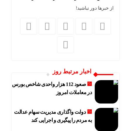
قیمت طلا و سکه امروز جمعه ۱۶ مرداد/ کاهش قیمت ها+ جدول و جزییات
از خبرها دور نباشید!
فاصله قیمت از مزرعه تا سفره؛ کشاورز کمترین سهم
ارزش معاملات خرد از مرز 20 همت عبور کرد
رشد 95 درصدی ارزش معاملات بورس‌های کالایی
استقرار تیم مشترک نظارتی سازمان هواپیمایی، باز
ریل‌گذاری راه‌آهن چابهار ــ زاهدان تا پایان مرداد به
اخبار مرتبط روز
صعود 112 هزار واحدی شاخص بورس
در معاملات امروز
دولت واگذاری مدیریت سهام عدالت
به مردم را پیگیری و اجرایی کند