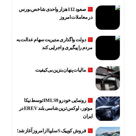
صعود 112 هزار واحدی شاخص بورس
در معاملات امروز
دولت واگذاری مدیریت سهام عدالت به
مردم را پیگیری و اجرایی کند
مالیات پنهان بنزین بی‌کیفیت
رونمایی خودرو IM LS9 توسط نیکا
موتور ، لوکس ترین شاسی بلند EREV در
ایران
فروش کوییک S سایپا از امروز آغاز شد؛