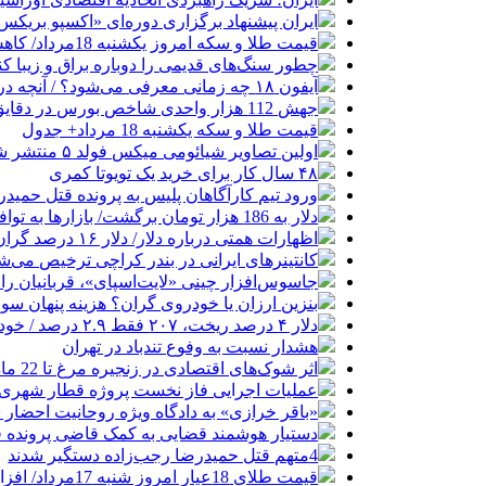
ایران پیشنهاد برگزاری دوره‌ای «اکسپو بریکس» 
قیمت طلا و سکه امروز یکشنبه 18مرداد/ کاهش همه قیمت ها + جدول
چطور سنگ‌های قدیمی را دوباره براق و زیبا کن
آیفون ۱۸ چه زمانی معرفی می‌شود؟ / آنچه درباره گوشی جدید اپل می‌دانیم
جهش 112 هزار واحدی شاخص بورس در دقایق ابتدایی معاملات امروز
قیمت طلا و سکه یکشنبه 18 مرداد+ جدول
اولین تصاویر شیائومی میکس فولد ۵ منتشر شد
۴۸ سال کار برای خرید یک تویوتا کمری
ورود تیم کارآگاهان پلیس به پرونده قتل حمید
دلار به 186 هزار تومان برگشت/ بازارها به توافق احتمالی هرمز چه واکنشی نشان دادند؟
اظهارات همتی درباره دلار/ دلار ۱۶ درصد گران شده؛ این افزایش طبیعی است
کانتینرهای ایرانی در بندر کراچی ترخیص می‌شود| تخفیف ۸۰ درصدی برای هزی
جاسوس‌افزار چینی «لایت‌اسپای»، قربانیان را در ۱۳ کشور ازجمله آمریکا هدف
بنزین ارزان یا خودروی گران؟ هزینه پنهان 
دلار ۴ درصد ریخت، ۲۰۷ فقط ۲.۹ درصد / خودرو زیر فشار دلار کوتاه می‌آید؟
هشدار نسبت به وفوع تندباد در تهران
اثر شوک‌های اقتصادی در زنجیره مرغ تا 22 ماه باقی می‌ماند
عملیات اجرایی فاز نخست پروژه قطار شهری 
«باقر خرازی» به دادگاه ویژه روحانیت احضار 
دستیار هوشمند قضایی به کمک قاضی پرونده ق
4متهم قتل حمیدرضا رجب‌زاده دستگیر شدند
قیمت طلای 18عیار امروز شنبه 17مرداد/ افزایش قیمت + جدول و جزئیات