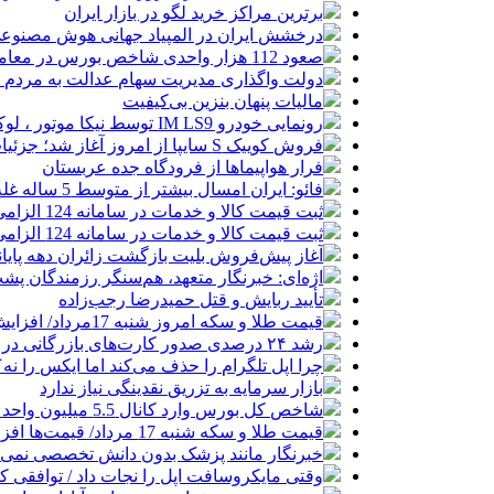
برترین مراکز خرید لگو در بازار ایران
درخشش ایران در المپیاد جهانی هوش مصنوع
صعود 112 هزار واحدی شاخص بورس در معاملات امروز
دولت واگذاری مدیریت سهام عدالت به مردم را
مالیات پنهان بنزین بی‌کیفیت
رونمایی خودرو IM LS9 توسط نیکا موتور ، لوکس ترین شاسی بلند EREV در ایران
فروش کوییک S سایپا از امروز آغاز شد؛ جزئیات ثبت‌نام و شرایط
فرار هواپیماها از فرودگاه جده عربستان
فائو: ایران امسال بیشتر از متوسط 5 ساله غله تولید می‌کند
ثبت قیمت کالا و خدمات در سامانه 124 الزامی شد
ثبت قیمت کالا و خدمات در سامانه 124 الزامی شد
آغاز پیش‌فروش بلیت بازگشت زائران دهه پایا
اژه‌ای: خبرنگار متعهد، هم‌سنگر رزمندگان پش
تأیید ربایش و قتل حمیدرضا رجب‌زاده
قیمت طلا و سکه امروز شنبه 17مرداد/ افزایش همه قیمت ها + جدول و جزئیات
رشد ۲۴ درصدی صدور کارت‌های بازرگانی در گرگان
چرا اپل تلگرام را حذف می‌کند اما ایکس را نه؟
بازار سرمایه به تزریق نقدینگی نیاز ندارد
شاخص کل بورس وارد کانال 5.5 میلیون واحد شد
قیمت طلا و سکه شنبه 17 مرداد/ قیمت‌ها افزایشی
خبرنگار مانند پزشک بدون دانش تخصصی نمی‌تو
وقتی مایکروسافت اپل را نجات داد / توافقی 