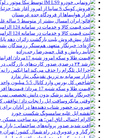
رونمایی خودرو IM LS9 توسط نیکا موتور ، لوکس ترین شاسی بلند EREV در ایران
فروش کوییک S سایپا از امروز آغاز شد؛ جزئیات ثبت‌نام و شرایط
فرار هواپیماها از فرودگاه جده عربستان
فائو: ایران امسال بیشتر از متوسط 5 ساله غله تولید می‌کند
ثبت قیمت کالا و خدمات در سامانه 124 الزامی شد
ثبت قیمت کالا و خدمات در سامانه 124 الزامی شد
آغاز پیش‌فروش بلیت بازگشت زائران دهه پایا
اژه‌ای: خبرنگار متعهد، هم‌سنگر رزمندگان پش
تأیید ربایش و قتل حمیدرضا رجب‌زاده
قیمت طلا و سکه امروز شنبه 17مرداد/ افزایش همه قیمت ها + جدول و جزئیات
رشد ۲۴ درصدی صدور کارت‌های بازرگانی در گرگان
چرا اپل تلگرام را حذف می‌کند اما ایکس را نه؟
بازار سرمایه به تزریق نقدینگی نیاز ندارد
شاخص کل بورس وارد کانال 5.5 میلیون واحد شد
قیمت طلا و سکه شنبه 17 مرداد/ قیمت‌ها افزایشی
خبرنگار مانند پزشک بدون دانش تخصصی نمی‌تو
وقتی مایکروسافت اپل را نجات داد / توافقی 
ضرورت حضور شتاب ‌دهنده‌ها در آبادان برای 
نقشه اپل علیه سامسونگ شکست خورد
الزام احتمالی اتاق امن؛ هزینه ساخت مسکن چ
افت شدید صدور پروانه‌های ساختمانی؛ بازار
رگبار و رعدوبرق در راه شمال کشور؛ تهران خ
ایران؛ شریک راهبردی اتحادیه اقتصادی اوراس