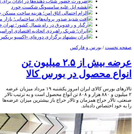
ضرورت حضور شتاب ‌دهنده‌ها در آبادان برای 
نقشه اپل علیه سامسونگ شکست خورد
الزام احتمالی اتاق امن؛ هزینه ساخت مسکن چ
افت شدید صدور پروانه‌های ساختمانی؛ بازار
رگبار و رعدوبرق در راه شمال کشور؛ تهران خ
ایران؛ شریک راهبردی اتحادیه اقتصادی اوراس
ایران پیشنهاد برگزاری دوره‌ای «اکسپو بریکس» 
صفحه نخست
/
بورس و فارکس
عرضه بیش از ۲.۵ میلیون تن
انواع محصول در بورس کالا
تالار‌های بورس کالای ایران امروز یکشنبه ۱۹ مرداد میزبان عرضه
۲ میلیون و ۸۸۰ هزار و ۸۰۸ تن انواع محصول است و به ترتیب تالار
صنعتی، تالار حراج همزمان و تالار حراج باز بیشترین میزان عرضه‌ها
را به خود اختصاص داده‌اند.