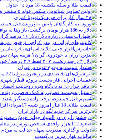
قیمت طلا و سکه یکشنبه 18 مرداد+ جدول
اولین تصاویر شیائومی میکس فولد ۵ منتشر شد
۴۸ سال کار برای خرید یک تویوتا کمری
ورود تیم کارآگاهان پلیس به پرونده قتل حمید
دلار به 186 هزار تومان برگشت/ بازارها به توافق احتمالی هرمز چه واکنشی نشان دادند؟
اظهارات همتی درباره دلار/ دلار ۱۶ درصد گران شده؛ این افزایش طبیعی است
کانتینرهای ایرانی در بندر کراچی ترخیص می‌شود| تخفیف ۸۰ درصدی برای هزی
جاسوس‌افزار چینی «لایت‌اسپای»، قربانیان را در ۱۳ کشور ازجمله آمریکا هدف
بنزین ارزان یا خودروی گران؟ هزینه پنهان 
دلار ۴ درصد ریخت، ۲۰۷ فقط ۲.۹ درصد / خودرو زیر فشار دلار کوتاه می‌آید؟
هشدار نسبت به وفوع تندباد در تهران
اثر شوک‌های اقتصادی در زنجیره مرغ تا 22 ماه باقی می‌ماند
عملیات اجرایی فاز نخست پروژه قطار شهری 
«باقر خرازی» به دادگاه ویژه روحانیت احضار 
دستیار هوشمند قضایی به کمک قاضی پرونده ق
4متهم قتل حمیدرضا رجب‌زاده دستگیر شدند
قیمت طلای 18عیار امروز شنبه 17مرداد/ افزایش قیمت + جدول و جزئیات
برترین مراکز خرید لگو در بازار ایران
درخشش ایران در المپیاد جهانی هوش مصنوع
صعود 112 هزار واحدی شاخص بورس در معاملات امروز
دولت واگذاری مدیریت سهام عدالت به مردم را
مالیات پنهان بنزین بی‌کیفیت