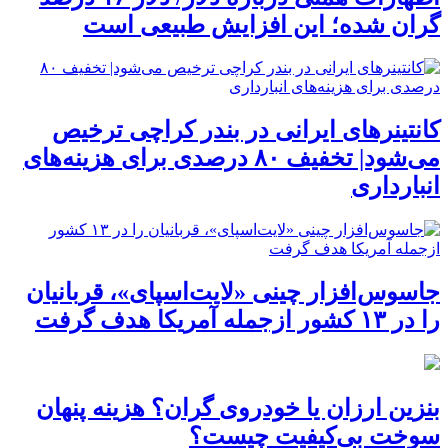
گران شده؛ این افزایش طبیعی است
کانتینرهای ایرانی در بندر کراچی ترخیص
می‌شود| تخفیف ۸۰ درصدی برای هزینه‌های
انبارداری
جاسوس‌افزار چینی «لایت‌اسپای»، قربانیان
را در ۱۳ کشور ازجمله آمریکا هدف گرفت
بنزین ارزان یا خودروی گران؟ هزینه پنهان
سوخت بی‌کیفیت چیست؟