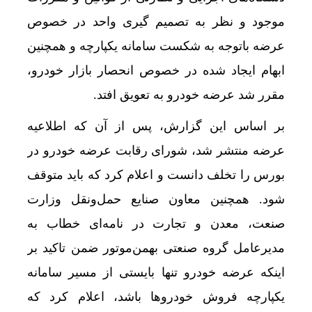
قیمت طلا و سکه امروز پنجشنبه 15مرداد 1405/ افزایش همه قیمت ها + جدول
موجود و نظر به تصمیم گیری واحد در خصوص
تحول بزرگ در آیفون ۱۸ پرو/ سه قابلیت رویایی که بالاخره به حقیقت می‌پیوندند
عرضه باتوجه به شکست سامانه یکپارچه و همچنین
به خانه‌های آسیب دیده جنگ تسهیلات داده میشود+ 
ابهام ایجاد شده در خصوص انحصار بازار خودرو،
قیمت طلا و سکه پنجشنبه 15 مرداد
مقرر شد عرضه خودرو به تعویق افتد.
گوگل اسیستنت ماه آینده در اندروید غیرفعال و جمی
بر اساس این گزارش، پس از آن که اطلاعیه
افزایش ظرفیت قطارهای اربعین؛ خدمات بهتر برای
عرضه منتشر شد، شورای رقابت عرضه خودرو در
دلار به کف سه‌هفته‌ای رسید/ واکنش طلا و سکه به 
بورس را تخلف دانست و اعلام کرد که باید متوقف
مصوبه تسهیلات گمرکی در شرایط اضطرار تمدید ش
شود. همچنین معاون صنایع حمل‌ونقل وزارت
صنعت، معدن و تجارت در نامه‌ای خطاب به
غول‌های ۱ ترابایتی بازار/ معرفی گوشی‌هایی با بالاترین ظرفیت حافظه داخلی در سال ۲۰۲۶
مدیرعامل گروه صنعتی بهمن‌موتور ضمن تاکید بر
خودرو بی‌محابا در سراشیبی قیمت+ جدول قیمت رو
اینکه عرضه‌ خودرو تنها بایستی از مسیر سامانه
ثبت‌نام جدید سایپا آغاز می‌شود؛ فروش کوئیک S با پیش‌پرداخت ۵۰۰ میلیونی
یکپارچه فروش خودروها باشد، اعلام کرد که
آیا هنوز هم می‌توان با خرید خانه اقامت اروپا گرفت