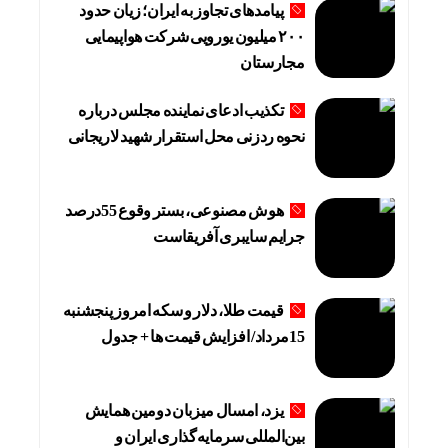
پیامدهای تجاوز به ایران؛ زیان حدود
۲۰۰ میلیون یورویی شرکت هواپیمایی
مجارستان
تکذیب ادعای نماینده مجلس درباره
نحوه ردزنی محل استقرار شهید لاریجانی
هوش مصنوعی، بستر وقوع 55درصد
جرایم سایبری آفریقاست
قیمت طلا، دلار و سکه امروز پنجشنبه
15مرداد/ افزایش قیمت ها + جدول
یزد، امسال میزبان دومین همایش
بین‌المللی سرمایه‌گذاری ایران و