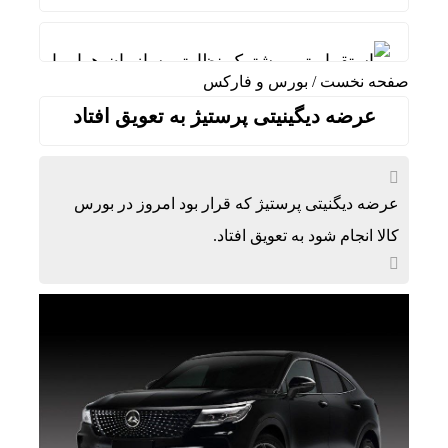
استقرار تیم مشترک نظارتی سازمان هواپیمایی، باز
صفحه نخست
/
بورس و فارکس
ریل‌گذاری راه‌آهن چابهار ــ زاهدان تا پایان مرداد به
عرضه دیگینیتی پرستیژ به تعویق افتاد
قیمت طلا و سکه امروز پنجشنبه 15مرداد/ تمام قیمت ها بر مدار افزایش + جدول
تأکید بر توسعه همکاری‌های تجاری، معدنی و ترانزیت
عرضه دیگنیتی پرستیژ که قرار بود امروز در بورس
ردمی K100 پرو مکس با باتری غول‌پیکر و شارژ بی‌سیم روانه بازار می‌شود
کالا انجام شود به تعویق افتاد.
ناشران به انتشار جزئیات هزینه‌کرد مسئولیت اجتم
ماجرای اعمال ضریب ۲.۷ برای اینترنت بین‌الملل چیست؟
بازده صندوق‌های املاک در برابر جهش قیمت مسکن؛
رگبار پراکنده در نیمه شمالی استان تهران تا شنبه
پیامدهای تجاوز به ایران؛ زیان حدود ۲۰۰ میلیون یورویی شرکت هواپیمایی مجارستان