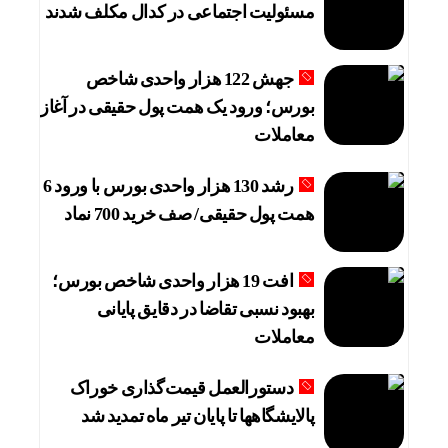
مسئولیت اجتماعی در کدال مکلف شدند
جهش 122 هزار واحدی شاخص بورس؛ ورود یک همت پول حقیقی در آغاز معاملات
رشد 130 هزار واحدی بورس با ورود 6 همت پول حقیقی/ صف خرید 700 نماد
جهش 122 هزار واحدی شاخص
بورس؛ ورود یک همت پول حقیقی در آغاز
طلای آب‌شده، سکه یا طلای دست دوم؛ کدام یک بر
معاملات
بازار خودرو برای خودروهای 5-10 میلیاردی آماده نیست!
رشد 130 هزار واحدی بورس با ورود 6
آیا اپراتورها بی‌صدا اینترنت را گران کرده‌اند؟ / ماجرای «ضر
همت پول حقیقی/ صف خرید 700 نماد
چرا صندوق‌های املاک از رشد بازار مسکن عقب مان
افت 19 هزار واحدی شاخص بورس؛
بهبود نسبی تقاضا در دقایق پایانی
معاملات
دستورالعمل قیمت‌گذاری خوراک
پالایشگاهها تا پایان تیر ماه تمدید شد