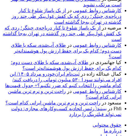
است مرتکب نشوید
کارشناس روابط عمومی
در
از یک پاساژ شلوغ تا کنار
دریاچه‌ی چیتگر؛ ردی که یک کفش غول‌پیکر طی چند روز
گذشته در تهران به‌جا گذاشته است
مرضیه
در
از یک پاساژ شلوغ تا کنار دریاچه‌ی چیتگر؛ ردی که
یک کفش غول‌پیکر طی چند روز گذشته در تهران به‌جا گذاشته
است
کارشناس روابط عمومی
در
طلای آب‌شده، سکه یا طلای
دست دوم؛ کدام یک برای حفظ ارزش پول هوشمندانه‌تر
است؟
کیا جهانمردی
در
طلای آب‌شده، سکه یا طلای دست دوم؛
کدام یک برای حفظ ارزش پول هوشمندانه‌تر است؟
کمال عبدالله زاده
در
ثبت‌نام ایران‌خودرو مرداد ۱۴۰۵/ این
افراد می‌توانند سود ا ۵۳۰ میلیون تومانی را دریافت کنند/
کدام ماشین را انتخاب کنیم که ضرر نکنیم؟+ جدول قیمت‌ها
کارشناس روابط عمومی
در
راحت ترین و نرم ترین ماشین
ایرانی کدام است؟
مسعود
در
راحت ترین و نرم ترین ماشین ایرانی کدام است؟
Fhfi
در
ببینید| ٰرئیس اتحادیه کسب‌وکارهای مجازی: دولت
نمی‌تواند فیلترینگ را بردارد
حقوق محتوایی
درباره ما