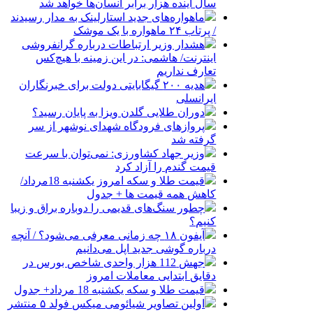
سال آینده هزار برابر انسان‌ها خواهد شد
ماهواره‌های جدید استارلینک به مدار رسیدند
/ پرتاب ۲۴ ماهواره با یک موشک
هشدار وزیر ارتباطات درباره گرانفروشی
اینترنت/ هاشمی: در این زمینه با هیچ‌کس
تعارف نداریم
هدیه ۲۰۰ گیگابایتی دولت برای خبرنگاران
ایرانسلی
دوران طلایی گلدن ویزا به پایان رسید؟
پروازهای فرودگاه شهدای نوشهر از سر
گرفته شد
وزیر جهاد کشاورزی: نمی‌توان با سرعت
قیمت گندم را آزاد کرد
قیمت طلا و سکه امروز یکشنبه 18مرداد/
کاهش همه قیمت ها + جدول
چطور سنگ‌های قدیمی را دوباره براق و زیبا
کنیم؟
آیفون ۱۸ چه زمانی معرفی می‌شود؟ / آنچه
درباره گوشی جدید اپل می‌دانیم
جهش 112 هزار واحدی شاخص بورس در
دقایق ابتدایی معاملات امروز
قیمت طلا و سکه یکشنبه 18 مرداد+ جدول
اولین تصاویر شیائومی میکس فولد ۵ منتشر