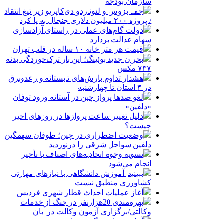
سازمان بودجه
جف بزوس و لئوناردو دی‌کاپریو زیر تیغ انتقاد
/ پروژه ۲۰۰ میلیون دلاری جنجال به پا کرد
دولت گام‌های عملی در راستای آزادسازی
سهام عدالت بردارد
قیمت هر متر خانه ۱۰ ساله در قلب تهران
بحران جدید بوئینگ؛ این بار ترک‌خوردگی بدنه
۷۳۷ مکس
هشدار تداوم بارش‌های تابستانه و رعدوبرق
در ۴ استان تا چهارشنبه
لغو صدها پرواز چین در آستانه ورود توفان
«دلفین»
دلیل تغییر ساعت پروازها در روزهای اخیر
چیست؟
وضعیت اضطراری در چین؛ طوفان سهمگین
دلفین سواحل شرقی را درنوردید
تسویه وجوه اتحادیه‌های اصناف با تأخیر
انجام می‌شود
ببینید| آموزش دانشگاهی با نیازهای مهارتی
کشاورزی منطبق نیست
آغاز عملیات احداث قطار شهری فردیس
بهره‌مندی 20هزارنفر در جنگ از خدمات
وکالتی/برگزاری آزمون وکالت در آبان