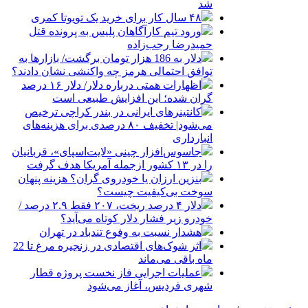
شد
۴۸ سال کار برای خرید یک تویوتا کمری
ورود تیم کارآگاهان پلیس به پرونده قتل
حمیدرضا رجب‌زاده
دلار به 186 هزار تومان برگشت/ بازارها به
توافق احتمالی هرمز چه واکنشی نشان دادند؟
اظهارات همتی درباره دلار/ دلار ۱۶ درصد
گران شده؛ این افزایش طبیعی است
کانتینرهای ایرانی در بندر کراچی ترخیص
می‌شود| تخفیف ۸۰ درصدی برای هزینه‌های
انبارداری
جاسوس‌افزار چینی «لایت‌اسپای»، قربانیان
را در ۱۳ کشور ازجمله آمریکا هدف گرفت
بنزین ارزان یا خودروی گران؟ هزینه پنهان
سوخت بی‌کیفیت چیست؟
دلار ۴ درصد ریخت، ۲۰۷ فقط ۲.۹ درصد /
خودرو زیر فشار دلار کوتاه می‌آید؟
هشدار نسبت به وفوع تندباد در تهران
اثر شوک‌های اقتصادی در زنجیره مرغ تا 22
ماه باقی می‌ماند
عملیات اجرایی فاز نخست پروژه قطار
شهری فردیس، آغاز می‌شود