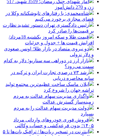
آمار شهدای جنگ رمضان؛ 3519 شهید، 517
زن و 270 دانش‌آموز
شاه‌محمدی: با رفتارهای تابوشکنانه وکلا در
فضای مجازی برخورد می‌کنیم
رئیس دادگستری تهران دستور تشدید نظارت
بر قیمت‌ها را صادر کرد
قیمت طلا و سکه امروز یکشنبه 18مرداد/
افزایش قیمت ها + جدول و جزئیات
دو نیروی متضاد در بازار طلا؛ اونس صعودی
و دلار نزولی
بازار ارز در دوراهی سه سناریو؛ دلار به کدام
سمت می‌رود؟
رشد ۷۳ درصدی تجارت ایران و ترکیه در
سایه محاصره دریایی
ایلان ماسک ساخت عظیم‌ترین مجتمع تولید
تراشه جهان را شروع کرد
واگذاری مدیریت سهام عدالت به مردم
زمینه‌ساز گسترش عدالت
دولت مدیریت سهام عدالت را به مردم
بسپارد
فروش فوری خودروهای وارداتی مرداد
۱۴۰۵؛ بدون قرعه‌کشی و حساب وکالتی
اینترنت در تسخیر ربات‌ها / ترافیک بات‌ها تا ۵