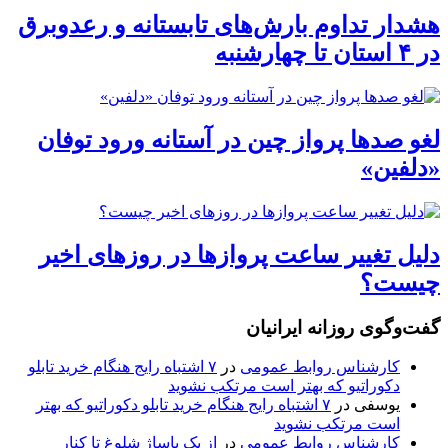
هشدار تداوم بارش‌های تابستانه و رعدوبرق
در ۴ استان تا چهارشنبه
لغو صدها پرواز چین در آستانه ورود توفان
«دلفین»
دلیل تغییر ساعت پروازها در روزهای اخیر
چیست؟
گفت‌وگوی روزانه ایرانیان
کارشناس روابط عمومی
در
۷ اشتباه رایج هنگام خرید تابلو
دکوراتیو که بهتر است مرتکب نشوید
یوسفی
در
۷ اشتباه رایج هنگام خرید تابلو دکوراتیو که بهتر
است مرتکب نشوید
کارشناس روابط عمومی
در
از یک پاساژ شلوغ تا کنار