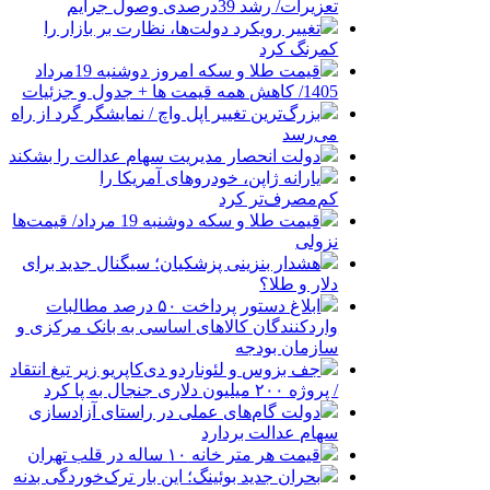
تعزیرات/ رشد 39درصدی وصول جرایم
تغییر رویکرد دولت‌ها، نظارت بر بازار را
کمرنگ کرد
قیمت طلا و سکه امروز دوشنبه 19مرداد
1405/ کاهش همه قیمت ها + جدول و جزئیات
بزرگ‌ترین تغییر اپل واچ / نمایشگر گرد از راه
می‌رسد
دولت انحصار مدیریت سهام عدالت را بشکند
یارانه ژاپن، خودروهای آمریکا را
کم‌مصرف‌تر کرد
قیمت طلا و سکه دوشنبه 19 مرداد/ قیمت‌ها
نزولی
هشدار بنزینی پزشکیان؛ سیگنال جدید برای
دلار و طلا؟
ابلاغ دستور پرداخت ۵۰ درصد مطالبات
واردکنندگان کالاهای اساسی به بانک مرکزی و
سازمان بودجه
جف بزوس و لئوناردو دی‌کاپریو زیر تیغ انتقاد
/ پروژه ۲۰۰ میلیون دلاری جنجال به پا کرد
دولت گام‌های عملی در راستای آزادسازی
سهام عدالت بردارد
قیمت هر متر خانه ۱۰ ساله در قلب تهران
بحران جدید بوئینگ؛ این بار ترک‌خوردگی بدنه