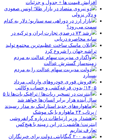
افزایش قیمت ها + جدول و جزئیات
دو نیروی متضاد در بازار طلا؛ اونس صعودی
و دلار نزولی
بازار ارز در دوراهی سه سناریو؛ دلار به کدام
سمت می‌رود؟
رشد ۷۳ درصدی تجارت ایران و ترکیه در
سایه محاصره دریایی
ایلان ماسک ساخت عظیم‌ترین مجتمع تولید
تراشه جهان را شروع کرد
واگذاری مدیریت سهام عدالت به مردم
زمینه‌ساز گسترش عدالت
دولت مدیریت سهام عدالت را به مردم
بسپارد
فروش فوری خودروهای وارداتی مرداد
۱۴۰۵؛ بدون قرعه‌کشی و حساب وکالتی
اینترنت در تسخیر ربات‌ها / ترافیک بات‌ها تا ۵
سال آینده هزار برابر انسان‌ها خواهد شد
ماهواره‌های جدید استارلینک به مدار رسیدند
/ پرتاب ۲۴ ماهواره با یک موشک
هشدار وزیر ارتباطات درباره گرانفروشی
اینترنت/ هاشمی: در این زمینه با هیچ‌کس
تعارف نداریم
هدیه ۲۰۰ گیگابایتی دولت برای خبرنگاران