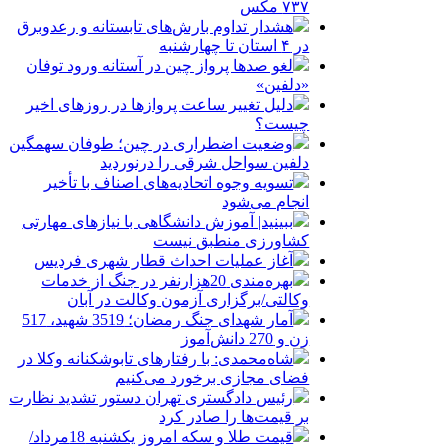
۷۳۷ مکس
هشدار تداوم بارش‌های تابستانه و رعدوبرق
در ۴ استان تا چهارشنبه
لغو صدها پرواز چین در آستانه ورود توفان
«دلفین»
دلیل تغییر ساعت پروازها در روزهای اخیر
چیست؟
وضعیت اضطراری در چین؛ طوفان سهمگین
دلفین سواحل شرقی را درنوردید
تسویه وجوه اتحادیه‌های اصناف با تأخیر
انجام می‌شود
ببینید| آموزش دانشگاهی با نیازهای مهارتی
کشاورزی منطبق نیست
آغاز عملیات احداث قطار شهری فردیس
بهره‌مندی 20هزارنفر در جنگ از خدمات
وکالتی/برگزاری آزمون وکالت در آبان
آمار شهدای جنگ رمضان؛ 3519 شهید، 517
زن و 270 دانش‌آموز
شاه‌محمدی: با رفتارهای تابوشکنانه وکلا در
فضای مجازی برخورد می‌کنیم
رئیس دادگستری تهران دستور تشدید نظارت
بر قیمت‌ها را صادر کرد
قیمت طلا و سکه امروز یکشنبه 18مرداد/