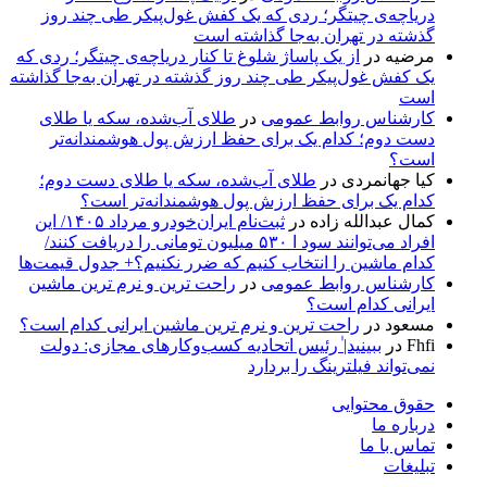
دریاچه‌ی چیتگر؛ ردی که یک کفش غول‌پیکر طی چند روز
گذشته در تهران به‌جا گذاشته است
مرضیه
در
از یک پاساژ شلوغ تا کنار دریاچه‌ی چیتگر؛ ردی که
یک کفش غول‌پیکر طی چند روز گذشته در تهران به‌جا گذاشته
است
کارشناس روابط عمومی
در
طلای آب‌شده، سکه یا طلای
دست دوم؛ کدام یک برای حفظ ارزش پول هوشمندانه‌تر
است؟
کیا جهانمردی
در
طلای آب‌شده، سکه یا طلای دست دوم؛
کدام یک برای حفظ ارزش پول هوشمندانه‌تر است؟
کمال عبدالله زاده
در
ثبت‌نام ایران‌خودرو مرداد ۱۴۰۵/ این
افراد می‌توانند سود ا ۵۳۰ میلیون تومانی را دریافت کنند/
کدام ماشین را انتخاب کنیم که ضرر نکنیم؟+ جدول قیمت‌ها
کارشناس روابط عمومی
در
راحت ترین و نرم ترین ماشین
ایرانی کدام است؟
مسعود
در
راحت ترین و نرم ترین ماشین ایرانی کدام است؟
Fhfi
در
ببینید| ٰرئیس اتحادیه کسب‌وکارهای مجازی: دولت
نمی‌تواند فیلترینگ را بردارد
حقوق محتوایی
درباره ما
تماس با ما
تبلیغات