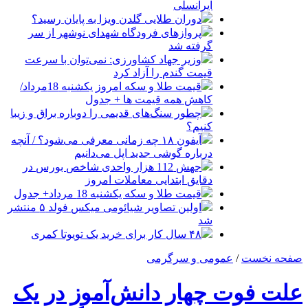
ایرانسلی
دوران طلایی گلدن ویزا به پایان رسید؟
پروازهای فرودگاه شهدای نوشهر از سر
گرفته شد
وزیر جهاد کشاورزی: نمی‌توان با سرعت
قیمت گندم را آزاد کرد
قیمت طلا و سکه امروز یکشنبه 18مرداد/
کاهش همه قیمت ها + جدول
چطور سنگ‌های قدیمی را دوباره براق و زیبا
کنیم؟
آیفون ۱۸ چه زمانی معرفی می‌شود؟ / آنچه
درباره گوشی جدید اپل می‌دانیم
جهش 112 هزار واحدی شاخص بورس در
دقایق ابتدایی معاملات امروز
قیمت طلا و سکه یکشنبه 18 مرداد+ جدول
اولین تصاویر شیائومی میکس فولد ۵ منتشر
شد
۴۸ سال کار برای خرید یک تویوتا کمری
صفحه نخست
/
عمومی و سرگرمی
علت فوت چهار دانش‌آموز در یک