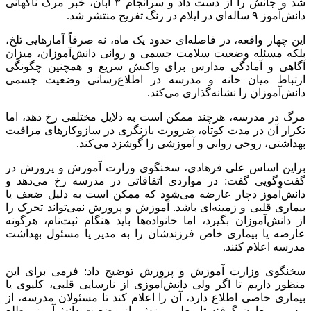
شد و جانش را از دست داد و سرانجام ۳ آبان، خبر مرگ ناگهانی
دانش‌آموز ۹ ساله‌ای در ایلام در زنگ تفریح منتشر شد.
این چهار واقعه، در فاصله‌ای حدود یک ماه، نه صرفاً آمار‌هایی تلخ،
بلکه مسئله وضعیت سلامت جسمی و روانی دانش‌آموزان، میزان
آگاهی و آمادگی مدارس برای واکنش سریع و همچنین چگونگی
ارتباط میان خانه و مدرسه در اطلاع‌رسانی وضعیت جسمی
دانش‌آموزان را نشانه‌گذاری می‌کند.
مرگ در مدرسه، هرچند ممکن است به دلایل مختلفی رخ دهد، اما
تکرار آن در مدت کوتاه، ضرورت بازنگری در سازوکار‌های مراقبت
بهداشتی، روحی روانی و آموزشی را گوشزد می‌کند.
براین اساس علی فرهادی، سخنگوی وزارت آموزش و پرورش در
گفت‌وگویی گفت: در مواردی اتفاقاتی در مدرسه رخ می‌دهد و
دانش‌آموز دچار عارضه می‌شود که ممکن است به دلیل ضعف یا
بیماری قلبی و زمینه‌ای باشد. آموزش و پرورش نمی‌تواند تحرک را
از دانش‌آموزان بگیرد، اما خانواده‌ها باید هنگام ثبت‌نام، هرگونه
عارضه یا بیماری خاص فرزندشان را به مدیر یا مسئول بهداشت
مدرسه اعلام کنند.
سخنگوی وزارت آموزش و پرورش توضیح داد: فرمی برای این
منظور داریم تا اگر ولی دانش‌آموزی از نارسایی قلبی، کلیوی یا
بیماری خاصی اطلاع دارد، آن را اعلام کند تا مسئولان مدرسه، از
مدیر و معاون گرفته تا معلم ورزش، از وضعیت دانش‌آموز مطلع