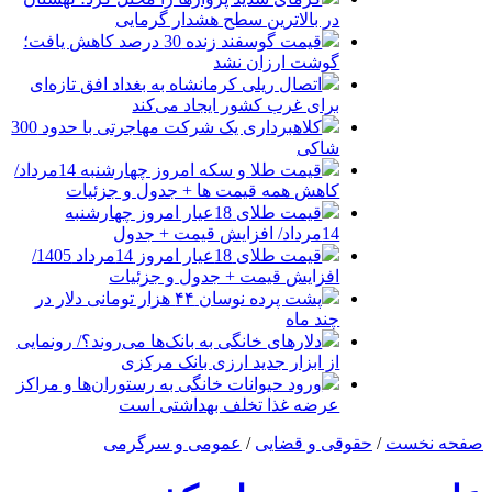
در بالاترین سطح هشدار گرمایی
قیمت گوسفند زنده 30 درصد کاهش یافت؛
گوشت ارزان نشد
اتصال ریلی کرمانشاه به بغداد افق تازه‌ای
برای غرب کشور ایجاد می‌کند
کلاهبرداری یک شرکت مهاجرتی با حدود 300
شاکی
قیمت طلا و سکه امروز چهارشنبه 14مرداد/
کاهش همه قیمت ها + جدول و جزئیات
قیمت طلای 18عیار امروز چهارشنبه
14مرداد/ افزایش قیمت + جدول
قیمت طلای 18عیار امروز 14مرداد 1405/
افزایش قیمت + جدول و جزئیات
پشت پرده نوسان ۴۴ هزار تومانی دلار در
چند ماه
دلارهای خانگی به بانک‌ها می‌روند؟/ رونمایی
از ابزار جدید ارزی بانک مرکزی
ورود حیوانات خانگی به رستوران‌ها و مراکز
عرضه غذا تخلف بهداشتی است
صفحه نخست
/
حقوقی و قضایی
/
عمومی و سرگرمی