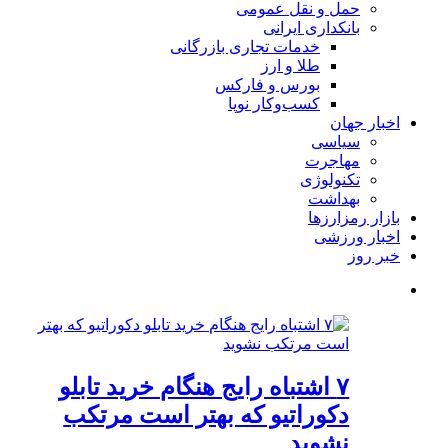
حمل و نقل عمومی
بانکداری ایرانی
خدمات تجاری بازرگانی
طلا و ارز
بورس و فارکس
کسب‌وکار نوپا
اخبار جهان
سیاسی
مهاجرت
تکنولوژی
بهداشت
بازار رمزارزها
اخبار ورزشی
خبر روز
۷ اشتباه رایج هنگام خرید تابلو
دکوراتیو که بهتر است مرتکب
نشوید