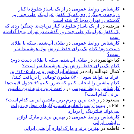
کارشناس روابط عمومی
در
از یک پاساژ شلوغ تا کنار
دریاچه‌ی چیتگر؛ ردی که یک کفش غول‌پیکر طی چند روز
گذشته در تهران به‌جا گذاشته است
مرضیه
در
از یک پاساژ شلوغ تا کنار دریاچه‌ی چیتگر؛ ردی که
یک کفش غول‌پیکر طی چند روز گذشته در تهران به‌جا گذاشته
است
کارشناس روابط عمومی
در
طلای آب‌شده، سکه یا طلای
دست دوم؛ کدام یک برای حفظ ارزش پول هوشمندانه‌تر
است؟
کیا جهانمردی
در
طلای آب‌شده، سکه یا طلای دست دوم؛
کدام یک برای حفظ ارزش پول هوشمندانه‌تر است؟
کمال عبدالله زاده
در
ثبت‌نام ایران‌خودرو مرداد ۱۴۰۵/ این
افراد می‌توانند سود ا ۵۳۰ میلیون تومانی را دریافت کنند/
کدام ماشین را انتخاب کنیم که ضرر نکنیم؟+ جدول قیمت‌ها
کارشناس روابط عمومی
در
راحت ترین و نرم ترین ماشین
ایرانی کدام است؟
مسعود
در
راحت ترین و نرم ترین ماشین ایرانی کدام است؟
Fhfi
در
ببینید| ٰرئیس اتحادیه کسب‌وکارهای مجازی: دولت
نمی‌تواند فیلترینگ را بردارد
کارشناس روابط عمومی
در
بهترین برند و مارک لوازم
آرایشی ایرانی
فاطمه
در
بهترین برند و مارک لوازم آرایشی ایرانی