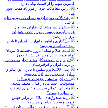
کمترین سهم را از قیمت نهایی دارد
ارزش معاملات خرد از مرز 20 همت عبور
کرد
رشد 95 درصدی ارزش معاملات بورس‌های
کالایی
استقرار تیم مشترک نظارتی سازمان
هواپیمایی، بازرسی و تعزیرات در عملیات
پروازی اربعین
ریل‌گذاری راه‌آهن چابهار ــ زاهدان تا پایان
مرداد به اتمام می‌رسد
قیمت طلا و سکه امروز پنجشنبه 15مرداد/
تمام قیمت ها بر مدار افزایش + جدول
تأکید بر توسعه همکاری‌های تجاری، معدنی و
ترانزیتی ایران و قرقیزستان
ردمی K100 پرو مکس با باتری غول‌پیکر و
شارژ بی‌سیم روانه بازار می‌شود
ناشران به انتشار جزئیات هزینه‌کرد
مسئولیت اجتماعی در کدال مکلف شدند
ماجرای اعمال ضریب ۲.۷ برای اینترنت
بین‌الملل چیست؟
بازده صندوق‌های املاک در برابر جهش
قیمت مسکن؛ کدام برنده شد؟
رگبار پراکنده در نیمه شمالی استان تهران تا