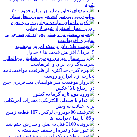
شنبه
پیامدهای تجاوز به ایران؛ زیان حدود ۲۰۰
میلیون یورویی شرکت هواپیمایی مجارستان
تکذیب ادعای نماینده مجلس درباره نحوه
ردزنی محل استقرار شهید لاریجانی
هوش مصنوعی، بستر وقوع 55درصد جرایم
سایبری آفریقاست
قیمت طلا، دلار و سکه امروز پنجشنبه
15مرداد/ افزایش قیمت ها + جدول
یزد، امسال میزبان دومین همایش بین‌المللی
سرمایه‌گذاری ایران و آفریقاست
بهره گیری حداکثری از ظرفیت موافقت‌نامه
تجارت آزاد ایران و روسیه
پرواز موفقیت‌آمیز هواپیمای مسافربری چین
در ارتفاع بالا /عکس
ورود موج تازه گرما به کشور
اعدام با صندلی الکتریکی؛ مجازات آمریکایی
برای خیانت به وطن
توقیف 86خودروی لوکس، 187 قطعه زمین
و 86 آپارتمان تراستی‌ها
پرونده 3100 قتل به صلح و سازش ختم شد
عبور طلا و نقره از سقف چند هفته‌ای
قیمت طلا و سکه امروز پنجشنبه 15مرداد