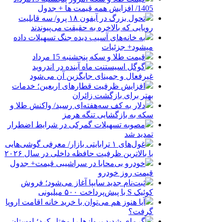
1405/ افزایش همه قیمت ها + جدول
تحول بزرگ در آیفون ۱۸ پرو/ سه قابلیت
رویایی که بالاخره به حقیقت می‌پیوندند
به خانه‌های آسیب دیده جنگ تسهیلات داده
میشود+ جزئیات
قیمت طلا و سکه پنجشنبه 15 مرداد
گوگل اسیستنت ماه آینده در اندروید
غیرفعال و جمینای جایگزین آن می‌شود
افزایش ظرفیت قطارهای اربعین؛ خدمات
بهتر برای بازگشت زائران
دلار به کف سه‌هفته‌ای رسید/ واکنش طلا و
سکه به بازگشایی تنگه هرمز
مصوبه تسهیلات گمرکی در شرایط اضطرار
تمدید شد
غول‌های ۱ ترابایتی بازار/ معرفی گوشی‌هایی
با بالاترین ظرفیت حافظه داخلی در سال ۲۰۲۶
خودرو بی‌محابا در سراشیبی قیمت+ جدول
قیمت روز خودرو
ثبت‌نام جدید سایپا آغاز می‌شود؛ فروش
کوئیک S با پیش‌پرداخت ۵۰۰ میلیونی
آیا هنوز هم می‌توان با خرید خانه اقامت اروپا
گرفت؟
گرمای شدید پروازها را مختل کرد؛ لهستان