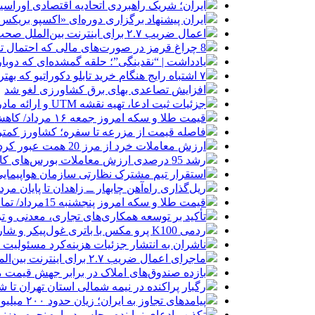
ایران؛ شریک راهبردی اتحادیه اقتصادی اوراس
ایران پیشنهاد برگزاری دوره‌ای «اکسپو بریکس» 
اعمال ضریب ۲.۷ برای اینترنت بین‌الملل صحت دارد؟ / واکنش سازمان تنظیم مقررات
8 چراغ قرمز در صورت‌های مالی که احتمال تقلب را آشکار می‌کند
یادداشت | “نقدینگی”؛ حلقه گمشده‌ای که دوب
۷ اشتباه رایج هنگام خرید تابلو دکوراتیو که بهتر است مرتکب نشوید
افزایش تصاعدی بهای برق کشاورزی لغو شد
جزئیات ثبت ادعا، تهیه نقشه UTM و ارائه مادر سند اعلام شد
قیمت طلا و سکه امروز جمعه ۱۶ مرداد/ کاهش قیمت ها+ جدول و جزییات
فاصله قیمت از مزرعه تا سفره؛ کشاورز کمتری
ارزش معاملات خرد از مرز 20 همت عبور کرد
رشد 95 درصدی ارزش معاملات بورس‌های کالایی
استقرار تیم مشترک نظارتی سازمان هواپیمایی
ریل‌گذاری راه‌آهن چابهار ــ زاهدان تا پایان مرد
قیمت طلا و سکه امروز پنجشنبه 15مرداد/ تمام قیمت ها بر مدار افزایش + جدول
تأکید بر توسعه همکاری‌های تجاری، معدنی و تر
ردمی K100 پرو مکس با باتری غول‌پیکر و شارژ بی‌سیم روانه بازار می‌شود
ناشران به انتشار جزئیات هزینه‌کرد مسئولیت
ماجرای اعمال ضریب ۲.۷ برای اینترنت بین‌الملل چیست؟
بازده صندوق‌های املاک در برابر جهش قیمت 
رگبار پراکنده در نیمه شمالی استان تهران تا ش
پیامدهای تجاوز به ایران؛ زیان حدود ۲۰۰ میلیون یورویی شرکت هواپیمایی مجارستان
تکذیب ادعای نماینده مجلس درباره نحوه ردزنی