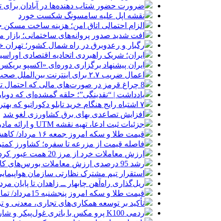
ضرورت حضور شتاب ‌دهنده‌ها در آبادان برای 
نقشه اپل علیه سامسونگ شکست خورد
الزام احتمالی اتاق امن؛ هزینه ساخت مسکن چ
افت شدید صدور پروانه‌های ساختمانی؛ بازار
رگبار و رعدوبرق در راه شمال کشور؛ تهران خ
ایران؛ شریک راهبردی اتحادیه اقتصادی اوراس
ایران پیشنهاد برگزاری دوره‌ای «اکسپو بریکس» 
اعمال ضریب ۲.۷ برای اینترنت بین‌الملل صحت دارد؟ / واکنش سازمان تنظیم مقررات
8 چراغ قرمز در صورت‌های مالی که احتمال تقلب را آشکار می‌کند
یادداشت | “نقدینگی”؛ حلقه گمشده‌ای که دوب
۷ اشتباه رایج هنگام خرید تابلو دکوراتیو که بهتر است مرتکب نشوید
افزایش تصاعدی بهای برق کشاورزی لغو شد
جزئیات ثبت ادعا، تهیه نقشه UTM و ارائه مادر سند اعلام شد
قیمت طلا و سکه امروز جمعه ۱۶ مرداد/ کاهش قیمت ها+ جدول و جزییات
فاصله قیمت از مزرعه تا سفره؛ کشاورز کمتری
ارزش معاملات خرد از مرز 20 همت عبور کرد
رشد 95 درصدی ارزش معاملات بورس‌های کالایی
استقرار تیم مشترک نظارتی سازمان هواپیمایی
ریل‌گذاری راه‌آهن چابهار ــ زاهدان تا پایان مرد
قیمت طلا و سکه امروز پنجشنبه 15مرداد/ تمام قیمت ها بر مدار افزایش + جدول
تأکید بر توسعه همکاری‌های تجاری، معدنی و تر
ردمی K100 پرو مکس با باتری غول‌پیکر و شارژ بی‌سیم روانه بازار می‌شود