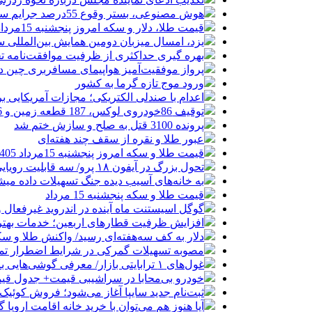
هوش مصنوعی، بستر وقوع 55درصد جرایم سایبری آفریقاست
قیمت طلا، دلار و سکه امروز پنجشنبه 15مرداد/ افزایش قیمت ها + جدول
یزد، امسال میزبان دومین همایش بین‌المللی س
بهره گیری حداکثری از ظرفیت موافقت‌نامه تج
پرواز موفقیت‌آمیز هواپیمای مسافربری چین در
ورود موج تازه گرما به کشور
اعدام با صندلی الکتریکی؛ مجازات آمریکایی ب
توقیف 86خودروی لوکس، 187 قطعه زمین و 86 آپارتمان تراستی‌ها
پرونده 3100 قتل به صلح و سازش ختم شد
عبور طلا و نقره از سقف چند هفته‌ای
قیمت طلا و سکه امروز پنجشنبه 15مرداد 1405/ افزایش همه قیمت ها + جدول
تحول بزرگ در آیفون ۱۸ پرو/ سه قابلیت رویایی که بالاخره به حقیقت می‌پیوندند
به خانه‌های آسیب دیده جنگ تسهیلات داده می
قیمت طلا و سکه پنجشنبه 15 مرداد
گوگل اسیستنت ماه آینده در اندروید غیرفعال 
افزایش ظرفیت قطارهای اربعین؛ خدمات بهتر 
دلار به کف سه‌هفته‌ای رسید/ واکنش طلا و سک
مصوبه تسهیلات گمرکی در شرایط اضطرار تم
غول‌های ۱ ترابایتی بازار/ معرفی گوشی‌هایی با بالاترین ظرفیت حافظه داخلی در سال ۲۰۲۶
خودرو بی‌محابا در سراشیبی قیمت+ جدول قی
ثبت‌نام جدید سایپا آغاز می‌شود؛ فروش کوئیک S با پیش‌پرداخت ۵۰۰ میلیون
آیا هنوز هم می‌توان با خرید خانه اقامت اروپا