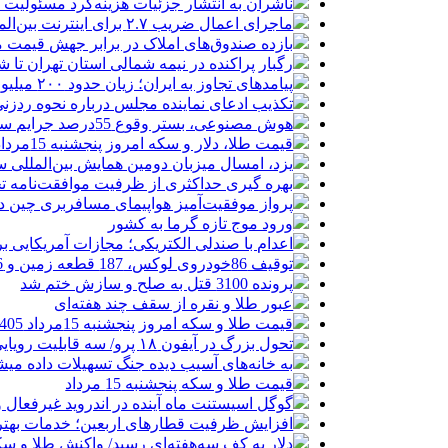
ناشران به انتشار جزئیات هزینه‌کرد مسئولیت
ماجرای اعمال ضریب ۲.۷ برای اینترنت بین‌الملل چیست؟
بازده صندوق‌های املاک در برابر جهش قیمت 
رگبار پراکنده در نیمه شمالی استان تهران تا ش
پیامدهای تجاوز به ایران؛ زیان حدود ۲۰۰ میلیون یورویی شرکت هواپیمایی مجارستان
تکذیب ادعای نماینده مجلس درباره نحوه ردزنی
هوش مصنوعی، بستر وقوع 55درصد جرایم سایبری آفریقاست
قیمت طلا، دلار و سکه امروز پنجشنبه 15مرداد/ افزایش قیمت ها + جدول
یزد، امسال میزبان دومین همایش بین‌المللی س
بهره گیری حداکثری از ظرفیت موافقت‌نامه تج
پرواز موفقیت‌آمیز هواپیمای مسافربری چین در
ورود موج تازه گرما به کشور
اعدام با صندلی الکتریکی؛ مجازات آمریکایی ب
توقیف 86خودروی لوکس، 187 قطعه زمین و 86 آپارتمان تراستی‌ها
پرونده 3100 قتل به صلح و سازش ختم شد
عبور طلا و نقره از سقف چند هفته‌ای
قیمت طلا و سکه امروز پنجشنبه 15مرداد 1405/ افزایش همه قیمت ها + جدول
تحول بزرگ در آیفون ۱۸ پرو/ سه قابلیت رویایی که بالاخره به حقیقت می‌پیوندند
به خانه‌های آسیب دیده جنگ تسهیلات داده می
قیمت طلا و سکه پنجشنبه 15 مرداد
گوگل اسیستنت ماه آینده در اندروید غیرفعال 
افزایش ظرفیت قطارهای اربعین؛ خدمات بهتر 
دلار به کف سه‌هفته‌ای رسید/ واکنش طلا و سک