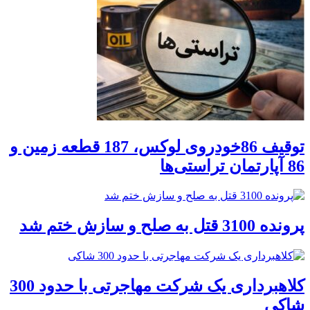
توقیف 86خودروی لوکس، 187 قطعه زمین و
86 آپارتمان تراستی‌ها
پرونده 3100 قتل به صلح و سازش ختم شد
کلاهبرداری یک شرکت مهاجرتی با حدود 300
شاکی