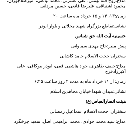
مداح:روح الله بهمنی، علی عشرتی، محمد بیابانی، امیرطلاجوران،
محمود اشتیاقی، علیرضا قانعی، حسین مردانی
زمان:۱۳، ۱۴ و ۱۵ خرداد ماه ساعت ۲۰
نشانی:تقاطع بزرگراه شهید محلاتی و بلوار ابوذر
حسینیه آیت الله حق شناس
پیش منبر:حاج مهدی سماواتی
سخنران:حجت الاسلام حامد کاشانی
مداح:حنیف طاهری، جواد هاشمی قمی، ابوذر بیوکافی، علی
اکبرزادفرج
زمان: از ۱۱ خرداد ماه به مدت ۴ روز ساعت ۶:۴۵
نشانی:میدان شهدا خیابان مجاهدین اسلام
هیئت انصارالعباس(ع)
سخنران: حجت الاسلام اسماعیل رمضانی
مداح: سید محمد جوادی، محمد ابراهیمی اصل، سعید چرخگرد