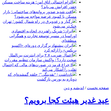
الزام احتمالی اتاق امن؛ هزینه ساخت مسکن
چقدر افزایش می‌یابد؟
افت شدید صدور پروانه‌های ساختمانی؛ بازار
مسکن با کمبود عرضه مواجه می‌شود؟
رگبار و رعدوبرق در راه شمال کشور؛ تهران
خنک‌تر می‌شود
ایران؛ شریک راهبردی اتحادیه اقتصادی
اوراسیا در مسیر توسعه تجارت و همگرایی
منطقه‌ای
ایران پیشنهاد برگزاری دوره‌ای «اکسپو
بریکس» را ارائه کرد
اعمال ضریب ۲.۷ برای اینترنت بین‌الملل
صحت دارد؟ / واکنش سازمان تنظیم مقررات
8 چراغ قرمز در صورت‌های مالی که احتمال
تقلب را آشکار می‌کند
یادداشت | “نقدینگی”؛ حلقه گمشده‌ای که
دوباره به بورس بازگشت
صفحه نخست
/
اندیشه و دین
عید غدیر هیئت کجا برویم؟