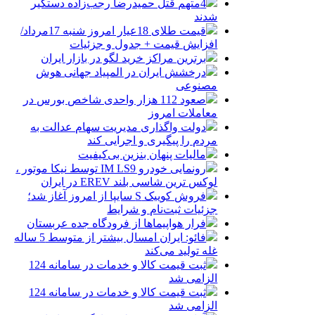
4متهم قتل حمیدرضا رجب‌زاده دستگیر
شدند
قیمت طلای 18عیار امروز شنبه 17مرداد/
افزایش قیمت + جدول و جزئیات
برترین مراکز خرید لگو در بازار ایران
درخشش ایران در المپیاد جهانی هوش
مصنوعی
صعود 112 هزار واحدی شاخص بورس در
معاملات امروز
دولت واگذاری مدیریت سهام عدالت به
مردم را پیگیری و اجرایی کند
مالیات پنهان بنزین بی‌کیفیت
رونمایی خودرو IM LS9 توسط نیکا موتور ،
لوکس ترین شاسی بلند EREV در ایران
فروش کوییک S سایپا از امروز آغاز شد؛
جزئیات ثبت‌نام و شرایط
فرار هواپیماها از فرودگاه جده عربستان
فائو: ایران امسال بیشتر از متوسط 5 ساله
غله تولید می‌کند
ثبت قیمت کالا و خدمات در سامانه 124
الزامی شد
ثبت قیمت کالا و خدمات در سامانه 124
الزامی شد