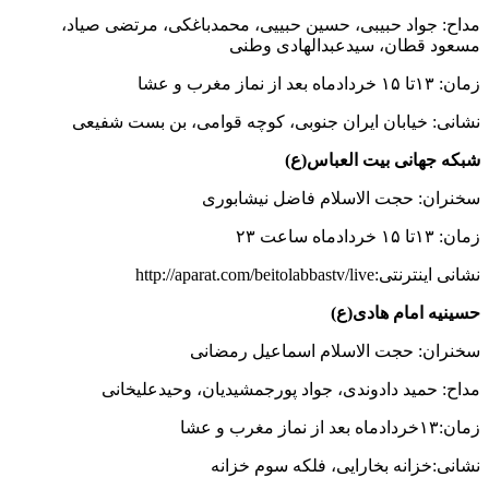
مداح: جواد حبیبی، حسین حبییی، محمدباغکی، مرتضی صیاد،
مسعود قطان، سیدعبدالهادی وطنی
زمان: ۱۳تا ۱۵ خردادماه بعد از نماز مغرب و عشا
نشانی: خیابان ایران جنوبی، کوچه قوامی، بن بست شفیعی
شبکه جهانی بیت العباس(ع)
سخنران: حجت الاسلام فاضل نیشابوری
زمان: ۱۳تا ۱۵ خردادماه ساعت ۲۳
نشانی اینترنتی:http://aparat.com/beitolabbastv/live
حسینیه امام هادی(ع)
سخنران: حجت الاسلام اسماعیل رمضانی
مداح: حمید دادوندی، جواد پورجمشیدیان، وحیدعلیخانی
زمان:۱۳خردادماه بعد از نماز مغرب و عشا
نشانی:خزانه بخارایی، فلکه سوم خزانه