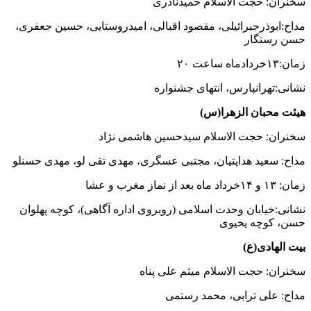
سخنران: حجت الاسلام حمیدنادری
مداح:ابوذرجبرائیلی، مقصود اقبالی، امیدروستایی، حسین جعفری،
حسن رستگار
زمان:۱۳خردادماه ساعت ۲۰
نشانی:تهرانپارس، انتهای جشنواره
هیئت محبان الزهرا(س)
سخنران: حجت الاسلام سیدحسین هاشمی نژاد
مداح: سعید هدایتیان، مجتبی عسگری، مهدی تقی لو، مهدی حسنلو
زمان: ۱۳ و ۱۴خرداد ماه بعد از نماز مغرب و عشا
نشانی:خیابان وحدت اسلامی (روبروی اداره آگاهی)، کوچه پهلوان
حسن، کوچه یحیوی
بیت الهادی(ع)
سخنران: حجت الاسلام میثم علی پناه
مداح: علی ترابی، محمد رستمی