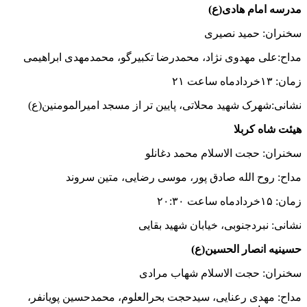
مدرسه امام هادی(ع)
سخنران: حمید نصیری
مداح:علی مهدوی نژاد، محمدرضا تکبیرگو، محمدمهدی ابراهیمی
زمان: ۱۳خردادماه ساعت ۲۱
نشانی:شهرک شهید محلاتی، پایین تر از مسجد امیرالمومنین(ع)
هیئت شاه کربلا
سخنران: حجت الاسلام محمد دغانلو
مداح: روح الله صادق پور، موسی رضایی، متین سروند
زمان: ۱۵خردادماه ساعت ۲۰:۳۰
نشانی: نبردجنوبی، خیابان شهید بقایی
حسینیه انصار الحسین(ع)
سخنران: حجت الاسلام شهاب مرادی
مداح: مهدی رعنایی، سیدحجت بحرالعلوم، محمدحسین پویانفر،