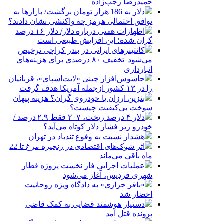
حمیدرضا رجب‌زاده
دلار به 186 هزار تومان برگشت/ بازارها به
توافق احتمالی هرمز چه واکنشی نشان دادند؟
اظهارات همتی درباره دلار/ دلار ۱۶ درصد
گران شده؛ این افزایش طبیعی است
کانتینرهای ایرانی در بندر کراچی ترخیص
می‌شود| تخفیف ۸۰ درصدی برای هزینه‌های
انبارداری
جاسوس‌افزار چینی «لایت‌اسپای»، قربانیان
را در ۱۳ کشور ازجمله آمریکا هدف گرفت
بنزین ارزان یا خودروی گران؟ هزینه پنهان
سوخت بی‌کیفیت چیست؟
دلار ۴ درصد ریخت، ۲۰۷ فقط ۲.۹ درصد /
خودرو زیر فشار دلار کوتاه می‌آید؟
هشدار نسبت به وفوع تندباد در تهران
اثر شوک‌های اقتصادی در زنجیره مرغ تا 22
ماه باقی می‌ماند
عملیات اجرایی فاز نخست پروژه قطار
شهری فردیس، آغاز می‌شود
«باقر خرازی» به دادگاه ویژه روحانیت
احضار شد
دستیار هوشمند قضایی به کمک قاضی
پرونده قتل آمد