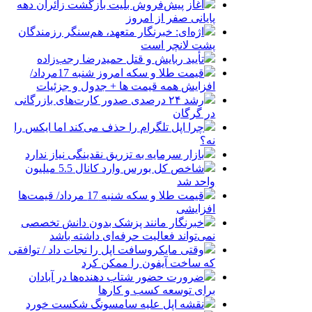
آغاز پیش‌فروش بلیت بازگشت زائران دهه
پایانی صفر از امروز
اژه‌ای: خبرنگار متعهد، هم‌سنگر رزمندگان
پشت لانچر است
تأیید ربایش و قتل حمیدرضا رجب‌زاده
قیمت طلا و سکه امروز شنبه 17مرداد/
افزایش همه قیمت ها + جدول و جزئیات
رشد ۲۴ درصدی صدور کارت‌های بازرگانی
در گرگان
چرا اپل تلگرام را حذف می‌کند اما ایکس را
نه؟
بازار سرمایه به تزریق نقدینگی نیاز ندارد
شاخص کل بورس وارد کانال 5.5 میلیون
واحد شد
قیمت طلا و سکه شنبه 17 مرداد/ قیمت‌ها
افزایشی
خبرنگار مانند پزشک بدون دانش تخصصی
نمی‌تواند فعالیت حرفه‌ای داشته باشد
وقتی مایکروسافت اپل را نجات داد / توافقی
که ساخت آیفون را ممکن کرد
ضرورت حضور شتاب ‌دهنده‌ها در آبادان
برای توسعه کسب‌ و کارها
نقشه اپل علیه سامسونگ شکست خورد