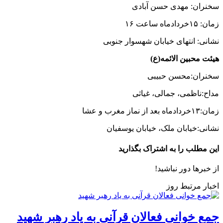
سخنران: مهدی حسن آبادی
زمان: ۱۵خردادماه ساعت ۱۶
نشانی: انتهای خیابان شهسوار جنوبی
هیئت محبین الائمه(ع)
سخنران:محسن حبیبی
مداح:ناظمی، جمالی، غیاثی
زمان:۱۳خردادماه بعد از نماز مغرب و عشا
نشانی:خیابان ملک، خیابان یوسفیان
این مطلب را به اشتراک بگذارید
از خبرها دور نباشید!
اخبار مرتبط روز
جمع خوانی فعالان قرآنی به یاد رهبر شهید