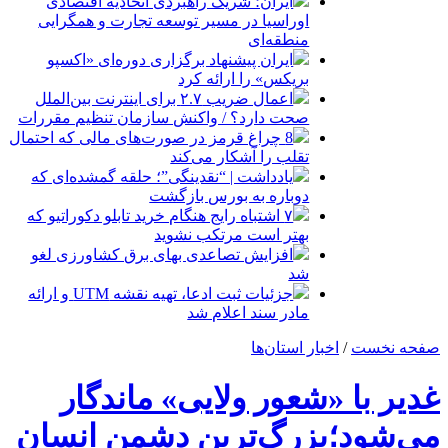
ایران؛ شریک راهبردی اتحادیه اقتصادی
اوراسیا در مسیر توسعه تجارت و همگرایی
منطقه‌ای
ایران پیشنهاد برگزاری دوره‌ای «اکسپو
بریکس» را ارائه کرد
اعمال ضریب ۲.۷ برای اینترنت بین‌الملل
صحت دارد؟ / واکنش سازمان تنظیم مقررات
8 چراغ قرمز در صورت‌های مالی که احتمال
تقلب را آشکار می‌کند
یادداشت | “نقدینگی”؛ حلقه گمشده‌ای که
دوباره به بورس بازگشت
۷ اشتباه رایج هنگام خرید تابلو دکوراتیو که
بهتر است مرتکب نشوید
افزایش تصاعدی بهای برق کشاورزی لغو
شد
جزئیات ثبت ادعا، تهیه نقشه UTM و ارائه
مادر سند اعلام شد
صفحه نخست
/
اخبار استان‌ها
غدیر با «شعور ولایی» ماندگار
می‌شود؛بزرگ‌ترین دشمن انسان