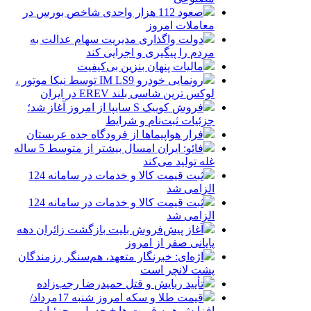
صعود 112 هزار واحدی شاخص بورس در
معاملات امروز
دولت واگذاری مدیریت سهام عدالت به
مردم را پیگیری و اجرایی کند
مالیات پنهان بنزین بی‌کیفیت
رونمایی خودرو IM LS9 توسط نیکا موتور ،
لوکس ترین شاسی بلند EREV در ایران
فروش کوییک S سایپا از امروز آغاز شد؛
جزئیات ثبت‌نام و شرایط
فرار هواپیماها از فرودگاه جده عربستان
فائو: ایران امسال بیشتر از متوسط 5 ساله
غله تولید می‌کند
ثبت قیمت کالا و خدمات در سامانه 124
الزامی شد
ثبت قیمت کالا و خدمات در سامانه 124
الزامی شد
آغاز پیش‌فروش بلیت بازگشت زائران دهه
پایانی صفر از امروز
اژه‌ای: خبرنگار متعهد، هم‌سنگر رزمندگان
پشت لانچر است
تأیید ربایش و قتل حمیدرضا رجب‌زاده
قیمت طلا و سکه امروز شنبه 17مرداد/
افزایش همه قیمت ها + جدول و جزئیات