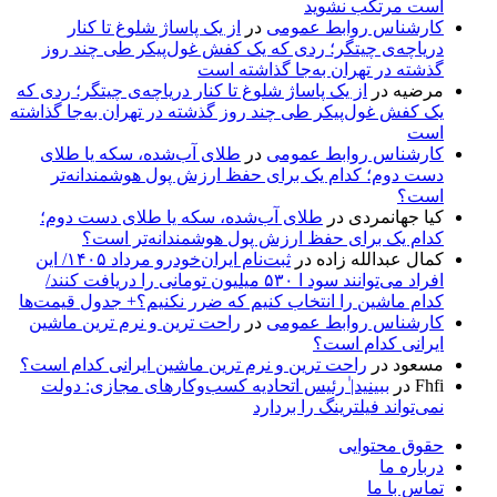
است مرتکب نشوید
کارشناس روابط عمومی
در
از یک پاساژ شلوغ تا کنار
دریاچه‌ی چیتگر؛ ردی که یک کفش غول‌پیکر طی چند روز
گذشته در تهران به‌جا گذاشته است
مرضیه
در
از یک پاساژ شلوغ تا کنار دریاچه‌ی چیتگر؛ ردی که
یک کفش غول‌پیکر طی چند روز گذشته در تهران به‌جا گذاشته
است
کارشناس روابط عمومی
در
طلای آب‌شده، سکه یا طلای
دست دوم؛ کدام یک برای حفظ ارزش پول هوشمندانه‌تر
است؟
کیا جهانمردی
در
طلای آب‌شده، سکه یا طلای دست دوم؛
کدام یک برای حفظ ارزش پول هوشمندانه‌تر است؟
کمال عبدالله زاده
در
ثبت‌نام ایران‌خودرو مرداد ۱۴۰۵/ این
افراد می‌توانند سود ا ۵۳۰ میلیون تومانی را دریافت کنند/
کدام ماشین را انتخاب کنیم که ضرر نکنیم؟+ جدول قیمت‌ها
کارشناس روابط عمومی
در
راحت ترین و نرم ترین ماشین
ایرانی کدام است؟
مسعود
در
راحت ترین و نرم ترین ماشین ایرانی کدام است؟
Fhfi
در
ببینید| ٰرئیس اتحادیه کسب‌وکارهای مجازی: دولت
نمی‌تواند فیلترینگ را بردارد
حقوق محتوایی
درباره ما
تماس با ما