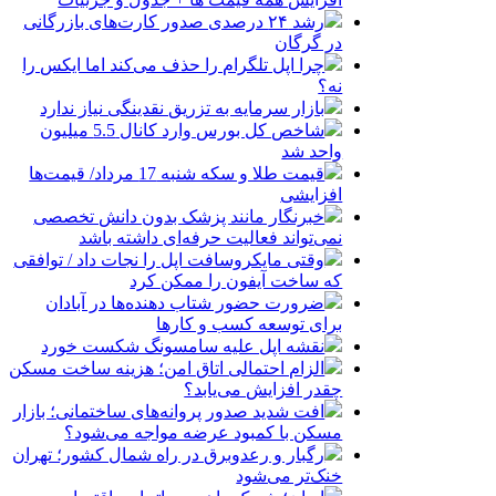
رشد ۲۴ درصدی صدور کارت‌های بازرگانی
در گرگان
چرا اپل تلگرام را حذف می‌کند اما ایکس را
نه؟
بازار سرمایه به تزریق نقدینگی نیاز ندارد
شاخص کل بورس وارد کانال 5.5 میلیون
واحد شد
قیمت طلا و سکه شنبه 17 مرداد/ قیمت‌ها
افزایشی
خبرنگار مانند پزشک بدون دانش تخصصی
نمی‌تواند فعالیت حرفه‌ای داشته باشد
وقتی مایکروسافت اپل را نجات داد / توافقی
که ساخت آیفون را ممکن کرد
ضرورت حضور شتاب ‌دهنده‌ها در آبادان
برای توسعه کسب‌ و کارها
نقشه اپل علیه سامسونگ شکست خورد
الزام احتمالی اتاق امن؛ هزینه ساخت مسکن
چقدر افزایش می‌یابد؟
افت شدید صدور پروانه‌های ساختمانی؛ بازار
مسکن با کمبود عرضه مواجه می‌شود؟
رگبار و رعدوبرق در راه شمال کشور؛ تهران
خنک‌تر می‌شود