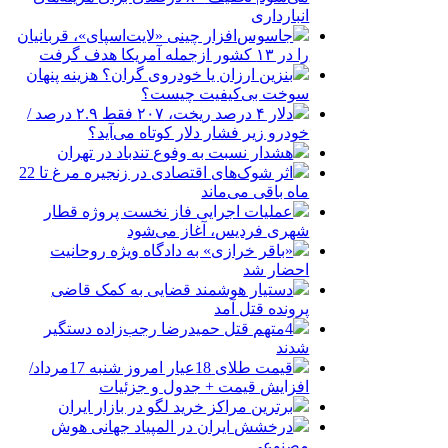
انبارداری
جاسوس‌افزار چینی «لایت‌اسپای»، قربانیان
را در ۱۳ کشور ازجمله آمریکا هدف گرفت
بنزین ارزان یا خودروی گران؟ هزینه پنهان
سوخت بی‌کیفیت چیست؟
دلار ۴ درصد ریخت، ۲۰۷ فقط ۲.۹ درصد /
خودرو زیر فشار دلار کوتاه می‌آید؟
هشدار نسبت به وفوع تندباد در تهران
اثر شوک‌های اقتصادی در زنجیره مرغ تا 22
ماه باقی می‌ماند
عملیات اجرایی فاز نخست پروژه قطار
شهری فردیس، آغاز می‌شود
«باقر خرازی» به دادگاه ویژه روحانیت
احضار شد
دستیار هوشمند قضایی به کمک قاضی
پرونده قتل آمد
4متهم قتل حمیدرضا رجب‌زاده دستگیر
شدند
قیمت طلای 18عیار امروز شنبه 17مرداد/
افزایش قیمت + جدول و جزئیات
برترین مراکز خرید لگو در بازار ایران
درخشش ایران در المپیاد جهانی هوش
مصنوعی