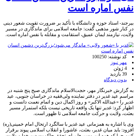
نفس اماره است
بیرجند- استاد حوزه و دانشگاه با تأکید بر ضرورت تقویت شعور دینی
در کنار شور مذهبی گفت: جامعه اسلامی برای ماندگاری در مسیر
ولایت، نیازمند ایمان عمیق، استقامت و مقابله با نفس اماره است.
کد نوشته: 100250
مهر نیوز
4 ژوئن
39 بازدید
بدون دیدگاه
به گزارش خبرنگار مهر، حجت‌الاسلام ماندگاری صبح پنج شنبه در
مراسم عید غدیر در دفتر نماینده ولی‌فقیه در خراسان جنوبی، عید
غدیر را «عیدالله الاکبر» و روز اکمال دین و اتمام نعمت دانست و
اظهار کرد: غدیر تنها یک واقعه تاریخی نیست بلکه استمرار مسیر
بعثت، ولایت و حرکت جامعه اسلامی تا ظهور است.
وی با اشاره به همزمانی عید غدیر با سالگرد ارتحال امام خمینی(ره)
افزود: باید میان غدیر، بعثت، عاشورا و انقلاب اسلامی پیوند برقرار
کنیم چرا که همه این مسیرها برای تحقق حاکمیت دین خدا و ولایت