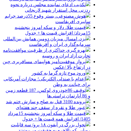
تکذیب ادعای نماینده مجلس درباره نحوه
ردزنی محل استقرار شهید لاریجانی
هوش مصنوعی، بستر وقوع 55درصد جرایم
سایبری آفریقاست
قیمت طلا، دلار و سکه امروز پنجشنبه
15مرداد/ افزایش قیمت ها + جدول
یزد، امسال میزبان دومین همایش بین‌المللی
سرمایه‌گذاری ایران و آفریقاست
بهره گیری حداکثری از ظرفیت موافقت‌نامه
تجارت آزاد ایران و روسیه
پرواز موفقیت‌آمیز هواپیمای مسافربری چین
در ارتفاع بالا /عکس
ورود موج تازه گرما به کشور
اعدام با صندلی الکتریکی؛ مجازات آمریکایی
برای خیانت به وطن
توقیف 86خودروی لوکس، 187 قطعه زمین
و 86 آپارتمان تراستی‌ها
پرونده 3100 قتل به صلح و سازش ختم شد
عبور طلا و نقره از سقف چند هفته‌ای
قیمت طلا و سکه امروز پنجشنبه 15مرداد
1405/ افزایش همه قیمت ها + جدول
تحول بزرگ در آیفون ۱۸ پرو/ سه قابلیت
رویایی که بالاخره به حقیقت می‌پیوندند