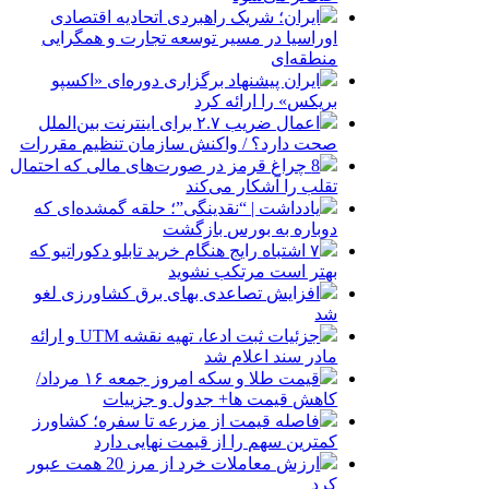
ایران؛ شریک راهبردی اتحادیه اقتصادی
اوراسیا در مسیر توسعه تجارت و همگرایی
منطقه‌ای
ایران پیشنهاد برگزاری دوره‌ای «اکسپو
بریکس» را ارائه کرد
اعمال ضریب ۲.۷ برای اینترنت بین‌الملل
صحت دارد؟ / واکنش سازمان تنظیم مقررات
8 چراغ قرمز در صورت‌های مالی که احتمال
تقلب را آشکار می‌کند
یادداشت | “نقدینگی”؛ حلقه گمشده‌ای که
دوباره به بورس بازگشت
۷ اشتباه رایج هنگام خرید تابلو دکوراتیو که
بهتر است مرتکب نشوید
افزایش تصاعدی بهای برق کشاورزی لغو
شد
جزئیات ثبت ادعا، تهیه نقشه UTM و ارائه
مادر سند اعلام شد
قیمت طلا و سکه امروز جمعه ۱۶ مرداد/
کاهش قیمت ها+ جدول و جزییات
فاصله قیمت از مزرعه تا سفره؛ کشاورز
کمترین سهم را از قیمت نهایی دارد
ارزش معاملات خرد از مرز 20 همت عبور
کرد