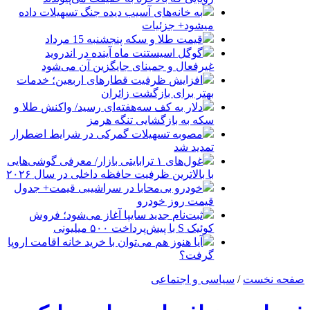
به خانه‌های آسیب دیده جنگ تسهیلات داده
میشود+ جزئیات
قیمت طلا و سکه پنجشنبه 15 مرداد
گوگل اسیستنت ماه آینده در اندروید
غیرفعال و جمینای جایگزین آن می‌شود
افزایش ظرفیت قطارهای اربعین؛ خدمات
بهتر برای بازگشت زائران
دلار به کف سه‌هفته‌ای رسید/ واکنش طلا و
سکه به بازگشایی تنگه هرمز
مصوبه تسهیلات گمرکی در شرایط اضطرار
تمدید شد
غول‌های ۱ ترابایتی بازار/ معرفی گوشی‌هایی
با بالاترین ظرفیت حافظه داخلی در سال ۲۰۲۶
خودرو بی‌محابا در سراشیبی قیمت+ جدول
قیمت روز خودرو
ثبت‌نام جدید سایپا آغاز می‌شود؛ فروش
کوئیک S با پیش‌پرداخت ۵۰۰ میلیونی
آیا هنوز هم می‌توان با خرید خانه اقامت اروپا
گرفت؟
صفحه نخست
/
سیاسی و اجتماعی