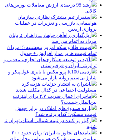
رشد 95 درصدی ارزش معاملات بورس‌های
کالایی
استقرار تیم مشترک نظارتی سازمان
هواپیمایی، بازرسی و تعزیرات در عملیات
پروازی اربعین
ریل‌گذاری راه‌آهن چابهار ــ زاهدان تا پایان
مرداد به اتمام می‌رسد
قیمت طلا و سکه امروز پنجشنبه 15مرداد/
تمام قیمت ها بر مدار افزایش + جدول
تأکید بر توسعه همکاری‌های تجاری، معدنی و
ترانزیتی ایران و قرقیزستان
ردمی K100 پرو مکس با باتری غول‌پیکر و
شارژ بی‌سیم روانه بازار می‌شود
ناشران به انتشار جزئیات هزینه‌کرد
مسئولیت اجتماعی در کدال مکلف شدند
ماجرای اعمال ضریب ۲.۷ برای اینترنت
بین‌الملل چیست؟
بازده صندوق‌های املاک در برابر جهش
قیمت مسکن؛ کدام برنده شد؟
رگبار پراکنده در نیمه شمالی استان تهران تا
شنبه
پیامدهای تجاوز به ایران؛ زیان حدود ۲۰۰
میلیون یورویی شرکت هواپیمایی مجارستان