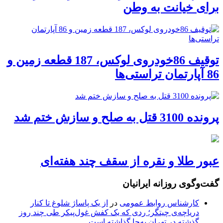
برای خیانت به وطن
توقیف 86خودروی لوکس، 187 قطعه زمین و
86 آپارتمان تراستی‌ها
پرونده 3100 قتل به صلح و سازش ختم شد
عبور طلا و نقره از سقف چند هفته‌ای
گفت‌وگوی روزانه ایرانیان
کارشناس روابط عمومی
در
از یک پاساژ شلوغ تا کنار
دریاچه‌ی چیتگر؛ ردی که یک کفش غول‌پیکر طی چند روز
گذشته در تهران به‌جا گذاشته است