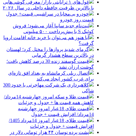
غول‌های ۱ ترابایتی بازار/ معرفی گوشی‌هایی
با بالاترین ظرفیت حافظه داخلی در سال ۲۰۲۶
خودرو بی‌محابا در سراشیبی قیمت+ جدول
قیمت روز خودرو
ثبت‌نام جدید سایپا آغاز می‌شود؛ فروش
کوئیک S با پیش‌پرداخت ۵۰۰ میلیونی
آیا هنوز هم می‌توان با خرید خانه اقامت اروپا
گرفت؟
گرمای شدید پروازها را مختل کرد؛ لهستان
در بالاترین سطح هشدار گرمایی
قیمت گوسفند زنده 30 درصد کاهش یافت؛
گوشت ارزان نشد
اتصال ریلی کرمانشاه به بغداد افق تازه‌ای
برای غرب کشور ایجاد می‌کند
کلاهبرداری یک شرکت مهاجرتی با حدود 300
شاکی
قیمت طلا و سکه امروز چهارشنبه 14مرداد/
کاهش همه قیمت ها + جدول و جزئیات
قیمت طلای 18عیار امروز چهارشنبه
14مرداد/ افزایش قیمت + جدول
قیمت طلای 18عیار امروز 14مرداد 1405/
افزایش قیمت + جدول و جزئیات
پشت پرده نوسان ۴۴ هزار تومانی دلار در