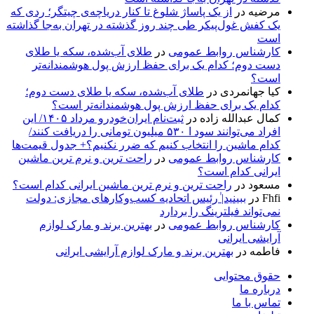
مرضیه
در
از یک پاساژ شلوغ تا کنار دریاچه‌ی چیتگر؛ ردی که
یک کفش غول‌پیکر طی چند روز گذشته در تهران به‌جا گذاشته
است
کارشناس روابط عمومی
در
طلای آب‌شده، سکه یا طلای
دست دوم؛ کدام یک برای حفظ ارزش پول هوشمندانه‌تر
است؟
کیا جهانمردی
در
طلای آب‌شده، سکه یا طلای دست دوم؛
کدام یک برای حفظ ارزش پول هوشمندانه‌تر است؟
کمال عبدالله زاده
در
ثبت‌نام ایران‌خودرو مرداد ۱۴۰۵/ این
افراد می‌توانند سود ا ۵۳۰ میلیون تومانی را دریافت کنند/
کدام ماشین را انتخاب کنیم که ضرر نکنیم؟+ جدول قیمت‌ها
کارشناس روابط عمومی
در
راحت ترین و نرم ترین ماشین
ایرانی کدام است؟
مسعود
در
راحت ترین و نرم ترین ماشین ایرانی کدام است؟
Fhfi
در
ببینید| ٰرئیس اتحادیه کسب‌وکارهای مجازی: دولت
نمی‌تواند فیلترینگ را بردارد
کارشناس روابط عمومی
در
بهترین برند و مارک لوازم
آرایشی ایرانی
فاطمه
در
بهترین برند و مارک لوازم آرایشی ایرانی
حقوق محتوایی
درباره ما
تماس با ما