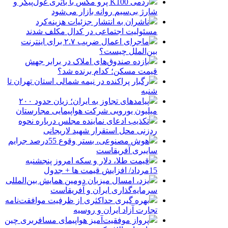
ردمی K100 پرو مکس با باتری غول‌پیکر و
شارژ بی‌سیم روانه بازار می‌شود
ناشران به انتشار جزئیات هزینه‌کرد
مسئولیت اجتماعی در کدال مکلف شدند
ماجرای اعمال ضریب ۲.۷ برای اینترنت
بین‌الملل چیست؟
بازده صندوق‌های املاک در برابر جهش
قیمت مسکن؛ کدام برنده شد؟
رگبار پراکنده در نیمه شمالی استان تهران تا
شنبه
پیامدهای تجاوز به ایران؛ زیان حدود ۲۰۰
میلیون یورویی شرکت هواپیمایی مجارستان
تکذیب ادعای نماینده مجلس درباره نحوه
ردزنی محل استقرار شهید لاریجانی
هوش مصنوعی، بستر وقوع 55درصد جرایم
سایبری آفریقاست
قیمت طلا، دلار و سکه امروز پنجشنبه
15مرداد/ افزایش قیمت ها + جدول
یزد، امسال میزبان دومین همایش بین‌المللی
سرمایه‌گذاری ایران و آفریقاست
بهره گیری حداکثری از ظرفیت موافقت‌نامه
تجارت آزاد ایران و روسیه
پرواز موفقیت‌آمیز هواپیمای مسافربری چین