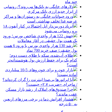
چند ماه
دلارهای خانگی به بانک‌ها می‌روند؟/ رونمایی
از ابزار جدید ارزی بانک مرکزی
ورود حیوانات خانگی به رستوران‌ها و مراکز
عرضه غذا تخلف بهداشتی است
ایرپاد دوربین‌دار اپل احتمالا در کنار آیفون ۱۸
پرو رونمایی می‌شود
جهش 122 هزار واحدی شاخص بورس؛ ورود
یک همت پول حقیقی در آغاز معاملات
رشد 130 هزار واحدی بورس با ورود 6 همت
پول حقیقی/ صف خرید 700 نماد
طلای آب‌شده، سکه یا طلای دست دوم؛
کدام یک برای حفظ ارزش پول هوشمندانه‌تر
است؟
بازار خودرو برای خودروهای 5-10 میلیاردی
آماده نیست!
آیا اپراتورها بی‌صدا اینترنت را گران کرده‌اند؟
/ ماجرای «ضریب ۲.۷» چیست؟
چرا صندوق‌های املاک از رشد بازار مسکن
عقب ماندند؟
هشدار افزایش دما در برخی مرزهای اربعین
به ۵۰ درجه