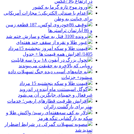
در ارتفاع بالا /عکس
ورود موج تازه گرما به کشور
اعدام با صندلی الکتریکی؛ مجازات آمریکایی
برای خیانت به وطن
توقیف 86خودروی لوکس، 187 قطعه زمین
و 86 آپارتمان تراستی‌ها
پرونده 3100 قتل به صلح و سازش ختم شد
عبور طلا و نقره از سقف چند هفته‌ای
قیمت طلا و سکه امروز پنجشنبه 15مرداد
1405/ افزایش همه قیمت ها + جدول
تحول بزرگ در آیفون ۱۸ پرو/ سه قابلیت
رویایی که بالاخره به حقیقت می‌پیوندند
به خانه‌های آسیب دیده جنگ تسهیلات داده
میشود+ جزئیات
قیمت طلا و سکه پنجشنبه 15 مرداد
گوگل اسیستنت ماه آینده در اندروید
غیرفعال و جمینای جایگزین آن می‌شود
افزایش ظرفیت قطارهای اربعین؛ خدمات
بهتر برای بازگشت زائران
دلار به کف سه‌هفته‌ای رسید/ واکنش طلا و
سکه به بازگشایی تنگه هرمز
مصوبه تسهیلات گمرکی در شرایط اضطرار
تمدید شد