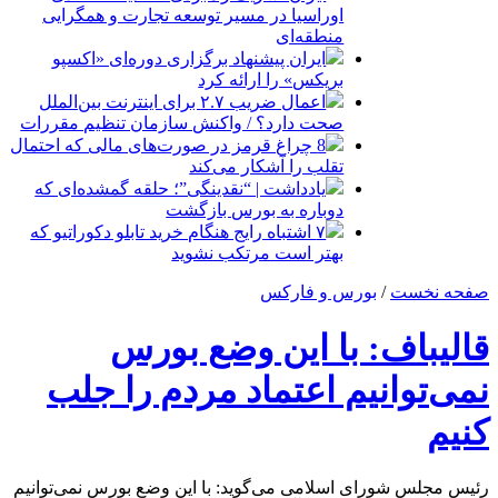
اوراسیا در مسیر توسعه تجارت و همگرایی
منطقه‌ای
ایران پیشنهاد برگزاری دوره‌ای «اکسپو
بریکس» را ارائه کرد
اعمال ضریب ۲.۷ برای اینترنت بین‌الملل
صحت دارد؟ / واکنش سازمان تنظیم مقررات
8 چراغ قرمز در صورت‌های مالی که احتمال
تقلب را آشکار می‌کند
یادداشت | “نقدینگی”؛ حلقه گمشده‌ای که
دوباره به بورس بازگشت
۷ اشتباه رایج هنگام خرید تابلو دکوراتیو که
بهتر است مرتکب نشوید
صفحه نخست
/
بورس و فارکس
قالیباف: با این وضع بورس
نمی‌توانیم اعتماد مردم را جلب
کنیم
رئیس مجلس شورای اسلامی می‌گوید: با این وضع بورس نمی‌توانیم