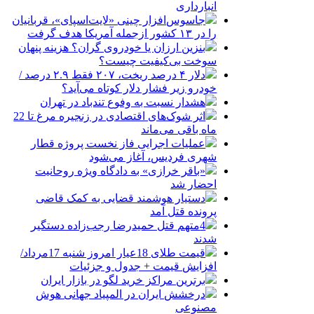
انبارداری
جاسوس‌افزار چینی «لایت‌اسپای»، قربانیان
را در ۱۳ کشور ازجمله آمریکا هدف گرفت
بنزین ارزان یا خودروی گران؟ هزینه پنهان
سوخت بی‌کیفیت چیست؟
دلار ۴ درصد ریخت، ۲۰۷ فقط ۲.۹ درصد /
خودرو زیر فشار دلار کوتاه می‌آید؟
هشدار نسبت به وفوع تندباد در تهران
اثر شوک‌های اقتصادی در زنجیره مرغ تا 22
ماه باقی می‌ماند
عملیات اجرایی فاز نخست پروژه قطار
شهری فردیس، آغاز می‌شود
«باقر خرازی» به دادگاه ویژه روحانیت
احضار شد
دستیار هوشمند قضایی به کمک قاضی
پرونده قتل آمد
4متهم قتل حمیدرضا رجب‌زاده دستگیر
شدند
قیمت طلای 18عیار امروز شنبه 17مرداد/
افزایش قیمت + جدول و جزئیات
برترین مراکز خرید لگو در بازار ایران
درخشش ایران در المپیاد جهانی هوش
مصنوعی