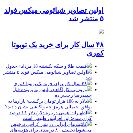
اولین تصاویر شیائومی میکس فولد
۵ منتشر شد
۴۸ سال کار برای خرید یک تویوتا
کمری
قیمت طلا و سکه یکشنبه 18 مرداد+ جدول
اولین تصاویر شیائومی میکس فولد ۵ منتشر
شد
۴۸ سال کار برای خرید یک تویوتا کمری
ورود تیم کارآگاهان پلیس به پرونده قتل
حمیدرضا رجب‌زاده
دلار به 186 هزار تومان برگشت/ بازارها به
توافق احتمالی هرمز چه واکنشی نشان دادند؟
اظهارات همتی درباره دلار/ دلار ۱۶ درصد
گران شده؛ این افزایش طبیعی است
کانتینرهای ایرانی در بندر کراچی ترخیص
می‌شود| تخفیف ۸۰ درصدی برای هزینه‌های