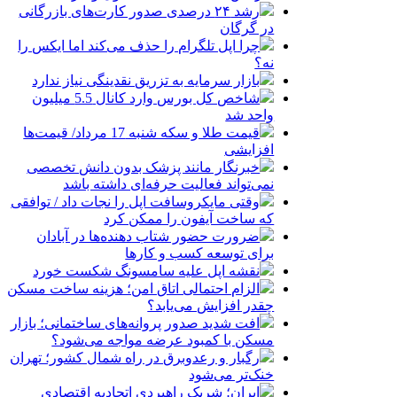
رشد ۲۴ درصدی صدور کارت‌های بازرگانی
در گرگان
چرا اپل تلگرام را حذف می‌کند اما ایکس را
نه؟
بازار سرمایه به تزریق نقدینگی نیاز ندارد
شاخص کل بورس وارد کانال 5.5 میلیون
واحد شد
قیمت طلا و سکه شنبه 17 مرداد/ قیمت‌ها
افزایشی
خبرنگار مانند پزشک بدون دانش تخصصی
نمی‌تواند فعالیت حرفه‌ای داشته باشد
وقتی مایکروسافت اپل را نجات داد / توافقی
که ساخت آیفون را ممکن کرد
ضرورت حضور شتاب ‌دهنده‌ها در آبادان
برای توسعه کسب‌ و کارها
نقشه اپل علیه سامسونگ شکست خورد
الزام احتمالی اتاق امن؛ هزینه ساخت مسکن
چقدر افزایش می‌یابد؟
افت شدید صدور پروانه‌های ساختمانی؛ بازار
مسکن با کمبود عرضه مواجه می‌شود؟
رگبار و رعدوبرق در راه شمال کشور؛ تهران
خنک‌تر می‌شود
ایران؛ شریک راهبردی اتحادیه اقتصادی