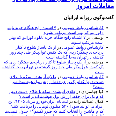
معاملات امروز
گفت‌وگوی روزانه ایرانیان
کارشناس روابط عمومی
در
۷ اشتباه رایج هنگام خرید تابلو
دکوراتیو که بهتر است مرتکب نشوید
یوسفی
در
۷ اشتباه رایج هنگام خرید تابلو دکوراتیو که بهتر
است مرتکب نشوید
کارشناس روابط عمومی
در
از یک پاساژ شلوغ تا کنار
دریاچه‌ی چیتگر؛ ردی که یک کفش غول‌پیکر طی چند روز
گذشته در تهران به‌جا گذاشته است
مرضیه
در
از یک پاساژ شلوغ تا کنار دریاچه‌ی چیتگر؛ ردی که
یک کفش غول‌پیکر طی چند روز گذشته در تهران به‌جا گذاشته
است
کارشناس روابط عمومی
در
طلای آب‌شده، سکه یا طلای
دست دوم؛ کدام یک برای حفظ ارزش پول هوشمندانه‌تر
است؟
کیا جهانمردی
در
طلای آب‌شده، سکه یا طلای دست دوم؛
کدام یک برای حفظ ارزش پول هوشمندانه‌تر است؟
کمال عبدالله زاده
در
ثبت‌نام ایران‌خودرو مرداد ۱۴۰۵/ این
افراد می‌توانند سود ا ۵۳۰ میلیون تومانی را دریافت کنند/
کدام ماشین را انتخاب کنیم که ضرر نکنیم؟+ جدول قیمت‌ها