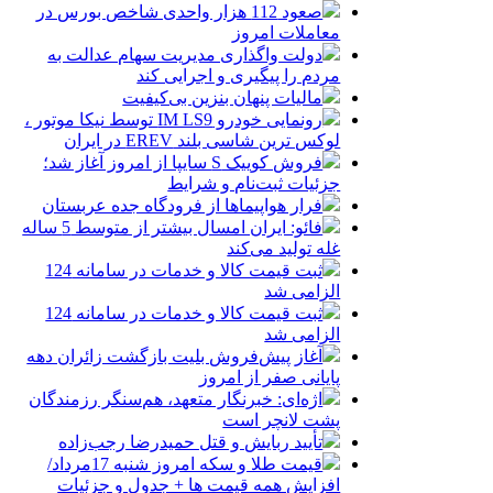
صعود 112 هزار واحدی شاخص بورس در
معاملات امروز
دولت واگذاری مدیریت سهام عدالت به
مردم را پیگیری و اجرایی کند
مالیات پنهان بنزین بی‌کیفیت
رونمایی خودرو IM LS9 توسط نیکا موتور ،
لوکس ترین شاسی بلند EREV در ایران
فروش کوییک S سایپا از امروز آغاز شد؛
جزئیات ثبت‌نام و شرایط
فرار هواپیماها از فرودگاه جده عربستان
فائو: ایران امسال بیشتر از متوسط 5 ساله
غله تولید می‌کند
ثبت قیمت کالا و خدمات در سامانه 124
الزامی شد
ثبت قیمت کالا و خدمات در سامانه 124
الزامی شد
آغاز پیش‌فروش بلیت بازگشت زائران دهه
پایانی صفر از امروز
اژه‌ای: خبرنگار متعهد، هم‌سنگر رزمندگان
پشت لانچر است
تأیید ربایش و قتل حمیدرضا رجب‌زاده
قیمت طلا و سکه امروز شنبه 17مرداد/
افزایش همه قیمت ها + جدول و جزئیات