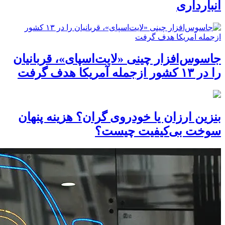
انبارداری
جاسوس‌افزار چینی «لایت‌اسپای»، قربانیان
را در ۱۳ کشور ازجمله آمریکا هدف گرفت
بنزین ارزان یا خودروی گران؟ هزینه پنهان
سوخت بی‌کیفیت چیست؟