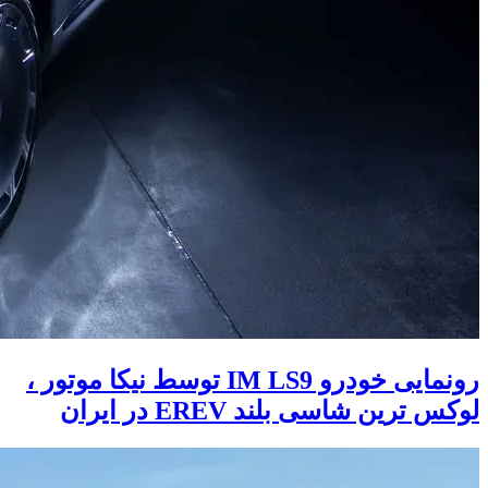
رونمایی خودرو IM LS9 توسط نیکا موتور ،
لوکس ترین شاسی بلند EREV در ایران