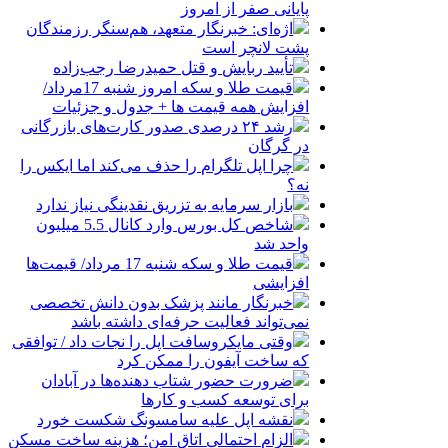
پایانی صفر از امروز
اژه‌ای: خبرنگار متعهد، هم‌سنگر رزمندگان
پشت لانچر است
تأیید ربایش و قتل حمیدرضا رجب‌زاده
قیمت طلا و سکه امروز شنبه 17مرداد/
افزایش همه قیمت ها + جدول و جزئیات
رشد ۲۴ درصدی صدور کارت‌های بازرگانی
در گرگان
چرا اپل تلگرام را حذف می‌کند اما ایکس را
نه؟
بازار سرمایه به تزریق نقدینگی نیاز ندارد
شاخص کل بورس وارد کانال 5.5 میلیون
واحد شد
قیمت طلا و سکه شنبه 17 مرداد/ قیمت‌ها
افزایشی
خبرنگار مانند پزشک بدون دانش تخصصی
نمی‌تواند فعالیت حرفه‌ای داشته باشد
وقتی مایکروسافت اپل را نجات داد / توافقی
که ساخت آیفون را ممکن کرد
ضرورت حضور شتاب ‌دهنده‌ها در آبادان
برای توسعه کسب‌ و کارها
نقشه اپل علیه سامسونگ شکست خورد
الزام احتمالی اتاق امن؛ هزینه ساخت مسکن