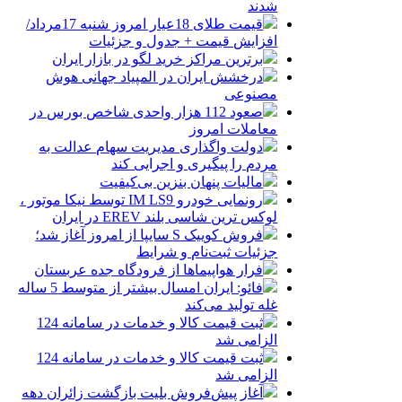
شدند
قیمت طلای 18عیار امروز شنبه 17مرداد/
افزایش قیمت + جدول و جزئیات
برترین مراکز خرید لگو در بازار ایران
درخشش ایران در المپیاد جهانی هوش
مصنوعی
صعود 112 هزار واحدی شاخص بورس در
معاملات امروز
دولت واگذاری مدیریت سهام عدالت به
مردم را پیگیری و اجرایی کند
مالیات پنهان بنزین بی‌کیفیت
رونمایی خودرو IM LS9 توسط نیکا موتور ،
لوکس ترین شاسی بلند EREV در ایران
فروش کوییک S سایپا از امروز آغاز شد؛
جزئیات ثبت‌نام و شرایط
فرار هواپیماها از فرودگاه جده عربستان
فائو: ایران امسال بیشتر از متوسط 5 ساله
غله تولید می‌کند
ثبت قیمت کالا و خدمات در سامانه 124
الزامی شد
ثبت قیمت کالا و خدمات در سامانه 124
الزامی شد
آغاز پیش‌فروش بلیت بازگشت زائران دهه