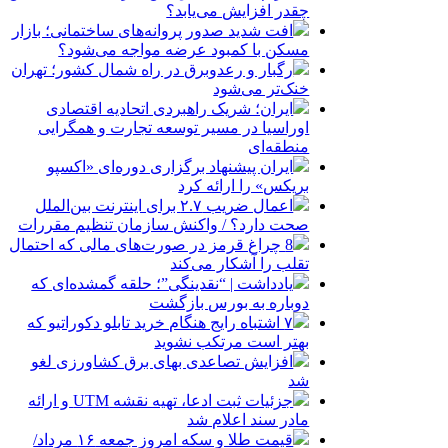
چقدر افزایش می‌یابد؟
افت شدید صدور پروانه‌های ساختمانی؛ بازار
مسکن با کمبود عرضه مواجه می‌شود؟
رگبار و رعدوبرق در راه شمال کشور؛ تهران
خنک‌تر می‌شود
ایران؛ شریک راهبردی اتحادیه اقتصادی
اوراسیا در مسیر توسعه تجارت و همگرایی
منطقه‌ای
ایران پیشنهاد برگزاری دوره‌ای «اکسپو
بریکس» را ارائه کرد
اعمال ضریب ۲.۷ برای اینترنت بین‌الملل
صحت دارد؟ / واکنش سازمان تنظیم مقررات
8 چراغ قرمز در صورت‌های مالی که احتمال
تقلب را آشکار می‌کند
یادداشت | “نقدینگی”؛ حلقه گمشده‌ای که
دوباره به بورس بازگشت
۷ اشتباه رایج هنگام خرید تابلو دکوراتیو که
بهتر است مرتکب نشوید
افزایش تصاعدی بهای برق کشاورزی لغو
شد
جزئیات ثبت ادعا، تهیه نقشه UTM و ارائه
مادر سند اعلام شد
قیمت طلا و سکه امروز جمعه ۱۶ مرداد/