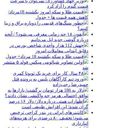
وزیر جهاد کشاورزی: نمی‌توان با سرعت
قیمت گندم را آزاد کرد
قیمت طلا و سکه امروز یکشنبه 18مرداد/
کاهش همه قیمت ها + جدول
چطور سنگ‌های قدیمی را دوباره براق و زیبا
کنیم؟
آیفون ۱۸ چه زمانی معرفی می‌شود؟ / آنچه
درباره گوشی جدید اپل می‌دانیم
جهش 112 هزار واحدی شاخص بورس در
دقایق ابتدایی معاملات امروز
قیمت طلا و سکه یکشنبه 18 مرداد+ جدول
اولین تصاویر شیائومی میکس فولد ۵ منتشر
شد
۴۸ سال کار برای خرید یک تویوتا کمری
ورود تیم کارآگاهان پلیس به پرونده قتل
حمیدرضا رجب‌زاده
دلار به 186 هزار تومان برگشت/ بازارها به
توافق احتمالی هرمز چه واکنشی نشان دادند؟
اظهارات همتی درباره دلار/ دلار ۱۶ درصد
گران شده؛ این افزایش طبیعی است
کانتینرهای ایرانی در بندر کراچی ترخیص
می‌شود| تخفیف ۸۰ درصدی برای هزینه‌های
انبارداری