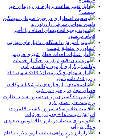
«دلفین»
دلیل تغییر ساعت پروازها در روزهای اخیر
چیست؟
وضعیت اضطراری در چین؛ طوفان سهمگین
دلفین سواحل شرقی را درنوردید
تسویه وجوه اتحادیه‌های اصناف با تأخیر
انجام می‌شود
ببینید| آموزش دانشگاهی با نیازهای مهارتی
کشاورزی منطبق نیست
آغاز عملیات احداث قطار شهری فردیس
بهره‌مندی 20هزارنفر در جنگ از خدمات
وکالتی/برگزاری آزمون وکالت در آبان
آمار شهدای جنگ رمضان؛ 3519 شهید، 517
زن و 270 دانش‌آموز
شاه‌محمدی: با رفتارهای تابوشکنانه وکلا در
فضای مجازی برخورد می‌کنیم
رئیس دادگستری تهران دستور تشدید نظارت
بر قیمت‌ها را صادر کرد
قیمت طلا و سکه امروز یکشنبه 18مرداد/
افزایش قیمت ها + جدول و جزئیات
دو نیروی متضاد در بازار طلا؛ اونس صعودی
و دلار نزولی
بازار ارز در دوراهی سه سناریو؛ دلار به کدام