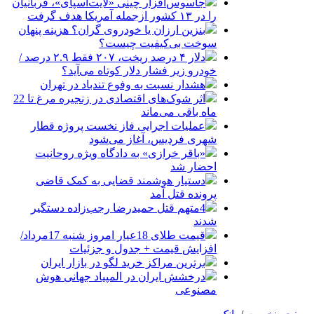
جاسوس‌افزار چینی «لایت‌اسپای»، قربانیان
را در ۱۳ کشور ازجمله آمریکا هدف گرفت
بنزین ارزان یا خودروی گران؟ هزینه پنهان
سوخت بی‌کیفیت چیست؟
دلار ۴ درصد ریخت، ۲۰۷ فقط ۲.۹ درصد /
خودرو زیر فشار دلار کوتاه می‌آید؟
هشدار نسبت به وفوع تندباد در تهران
اثر شوک‌های اقتصادی در زنجیره مرغ تا 22
ماه باقی می‌ماند
عملیات اجرایی فاز نخست پروژه قطار
شهری فردیس، آغاز می‌شود
«باقر خرازی» به دادگاه ویژه روحانیت
احضار شد
دستیار هوشمند قضایی به کمک قاضی
پرونده قتل آمد
4متهم قتل حمیدرضا رجب‌زاده دستگیر
شدند
قیمت طلای 18عیار امروز شنبه 17مرداد/
افزایش قیمت + جدول و جزئیات
برترین مراکز خرید لگو در بازار ایران
درخشش ایران در المپیاد جهانی هوش
مصنوعی