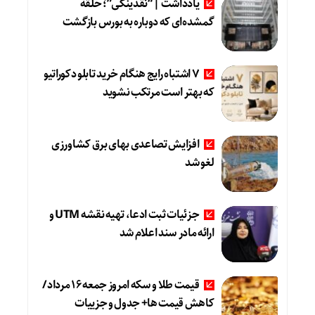
یادداشت | “نقدینگی”؛ حلقه
گمشده‌ای که دوباره به بورس بازگشت
۷ اشتباه رایج هنگام خرید تابلو دکوراتیو
که بهتر است مرتکب نشوید
افزایش تصاعدی بهای برق کشاورزی
لغو شد
جزئیات ثبت ادعا، تهیه نقشه UTM و
ارائه مادر سند اعلام شد
قیمت طلا و سکه امروز جمعه ۱۶ مرداد/
کاهش قیمت ها+ جدول و جزییات