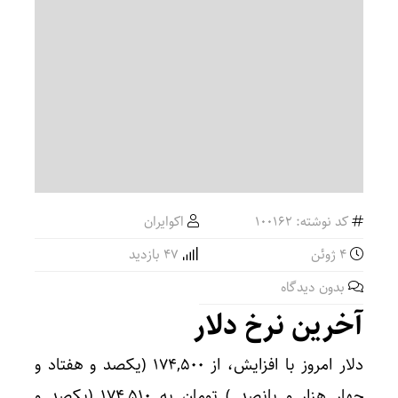
کد نوشته: 100162
اکوایران
4 ژوئن
47 بازدید
بدون دیدگاه
آخرین نرخ دلار
دلار امروز با افزایش، از ۱۷۴,۵۰۰ (یکصد و هفتاد و
چهار هزار و پانصد ) تومان به ۱۷۴,۵۱۰ (یکصد و