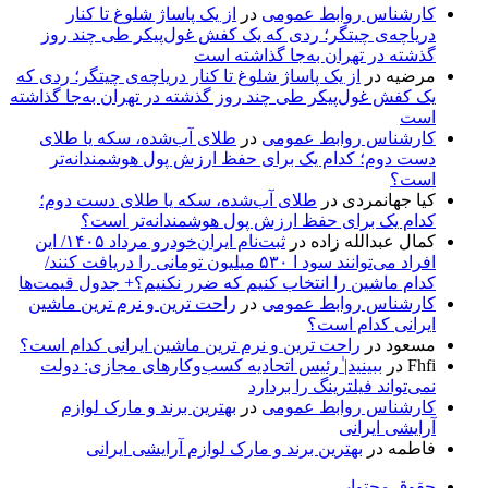
کارشناس روابط عمومی
در
از یک پاساژ شلوغ تا کنار
دریاچه‌ی چیتگر؛ ردی که یک کفش غول‌پیکر طی چند روز
گذشته در تهران به‌جا گذاشته است
مرضیه
در
از یک پاساژ شلوغ تا کنار دریاچه‌ی چیتگر؛ ردی که
یک کفش غول‌پیکر طی چند روز گذشته در تهران به‌جا گذاشته
است
کارشناس روابط عمومی
در
طلای آب‌شده، سکه یا طلای
دست دوم؛ کدام یک برای حفظ ارزش پول هوشمندانه‌تر
است؟
کیا جهانمردی
در
طلای آب‌شده، سکه یا طلای دست دوم؛
کدام یک برای حفظ ارزش پول هوشمندانه‌تر است؟
کمال عبدالله زاده
در
ثبت‌نام ایران‌خودرو مرداد ۱۴۰۵/ این
افراد می‌توانند سود ا ۵۳۰ میلیون تومانی را دریافت کنند/
کدام ماشین را انتخاب کنیم که ضرر نکنیم؟+ جدول قیمت‌ها
کارشناس روابط عمومی
در
راحت ترین و نرم ترین ماشین
ایرانی کدام است؟
مسعود
در
راحت ترین و نرم ترین ماشین ایرانی کدام است؟
Fhfi
در
ببینید| ٰرئیس اتحادیه کسب‌وکارهای مجازی: دولت
نمی‌تواند فیلترینگ را بردارد
کارشناس روابط عمومی
در
بهترین برند و مارک لوازم
آرایشی ایرانی
فاطمه
در
بهترین برند و مارک لوازم آرایشی ایرانی
حقوق محتوایی