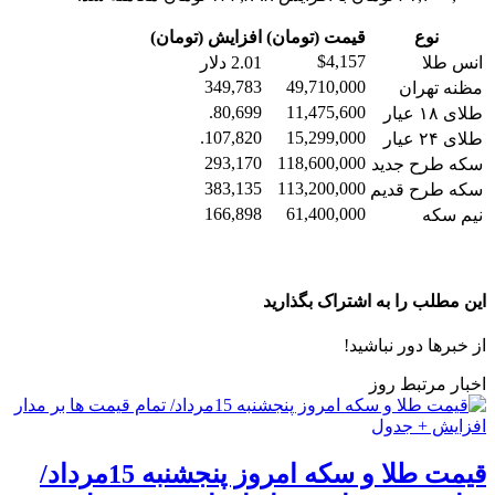
نوع
قیمت (تومان)
افزایش (تومان)
$4,157
انس طلا
2.01 دلار
349,783
49,710,000
مظنه تهران
80,699.
11,475,600
طلای ۱۸ عیار
107,820.
15,299,000
طلای ۲۴ عیار
293,170
118,600,000
سکه طرح جدید
383,135
113,200,000
سکه طرح قدیم
166,898
61,400,000
نیم سکه
این مطلب را به اشتراک بگذارید
از خبرها دور نباشید!
اخبار مرتبط روز
قیمت طلا و سکه امروز پنجشنبه 15مرداد/