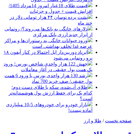
قیمت طلای 18عیار امروز 14مرداد 1405/
افزایش قیمت + جدول و جزئیات
پشت پرده نوسان ۴۴ هزار تومانی دلار در
چند ماه
دلارهای خانگی به بانک‌ها می‌روند؟/ رونمایی
از ابزار جدید ارزی بانک مرکزی
ورود حیوانات خانگی به رستوران‌ها و مراکز
عرضه غذا تخلف بهداشتی است
ایرپاد دوربین‌دار اپل احتمالا در کنار آیفون ۱۸
پرو رونمایی می‌شود
جهش 122 هزار واحدی شاخص بورس؛ ورود
یک همت پول حقیقی در آغاز معاملات
رشد 130 هزار واحدی بورس با ورود 6 همت
پول حقیقی/ صف خرید 700 نماد
طلای آب‌شده، سکه یا طلای دست دوم؛
کدام یک برای حفظ ارزش پول هوشمندانه‌تر
است؟
بازار خودرو برای خودروهای 5-10 میلیاردی
آماده نیست!
صفحه نخست
/
طلا و ارز