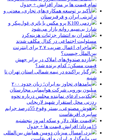
تمام قیمت ها بر مدار افزایش + جدول
تأکید بر توسعه همکاری‌های تجاری، معدنی و
ترانزیتی ایران و قرقیزستان
ردمی K100 پرو مکس با باتری غول‌پیکر و
شارژ بی‌سیم روانه بازار می‌شود
ناشران به انتشار جزئیات هزینه‌کرد
مسئولیت اجتماعی در کدال مکلف شدند
ماجرای اعمال ضریب ۲.۷ برای اینترنت
بین‌الملل چیست؟
بازده صندوق‌های املاک در برابر جهش
قیمت مسکن؛ کدام برنده شد؟
رگبار پراکنده در نیمه شمالی استان تهران تا
شنبه
پیامدهای تجاوز به ایران؛ زیان حدود ۲۰۰
میلیون یورویی شرکت هواپیمایی مجارستان
تکذیب ادعای نماینده مجلس درباره نحوه
ردزنی محل استقرار شهید لاریجانی
هوش مصنوعی، بستر وقوع 55درصد جرایم
سایبری آفریقاست
قیمت طلا، دلار و سکه امروز پنجشنبه
15مرداد/ افزایش قیمت ها + جدول
یزد، امسال میزبان دومین همایش بین‌المللی
سرمایه‌گذاری ایران و آفریقاست