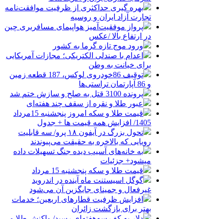
بهره گیری حداکثری از ظرفیت موافقت‌نامه
تجارت آزاد ایران و روسیه
پرواز موفقیت‌آمیز هواپیمای مسافربری چین
در ارتفاع بالا /عکس
ورود موج تازه گرما به کشور
اعدام با صندلی الکتریکی؛ مجازات آمریکایی
برای خیانت به وطن
توقیف 86خودروی لوکس، 187 قطعه زمین
و 86 آپارتمان تراستی‌ها
پرونده 3100 قتل به صلح و سازش ختم شد
عبور طلا و نقره از سقف چند هفته‌ای
قیمت طلا و سکه امروز پنجشنبه 15مرداد
1405/ افزایش همه قیمت ها + جدول
تحول بزرگ در آیفون ۱۸ پرو/ سه قابلیت
رویایی که بالاخره به حقیقت می‌پیوندند
به خانه‌های آسیب دیده جنگ تسهیلات داده
میشود+ جزئیات
قیمت طلا و سکه پنجشنبه 15 مرداد
گوگل اسیستنت ماه آینده در اندروید
غیرفعال و جمینای جایگزین آن می‌شود
افزایش ظرفیت قطارهای اربعین؛ خدمات
بهتر برای بازگشت زائران
دلار به کف سه‌هفته‌ای رسید/ واکنش طلا و