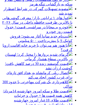
سکه به بازگشایی تنگه هرمز
مصوبه تسهیلات گمرکی در شرایط اضطرار
تمدید شد
غول‌های ۱ ترابایتی بازار/ معرفی گوشی‌هایی
با بالاترین ظرفیت حافظه داخلی در سال ۲۰۲۶
خودرو بی‌محابا در سراشیبی قیمت+ جدول
قیمت روز خودرو
ثبت‌نام جدید سایپا آغاز می‌شود؛ فروش
کوئیک S با پیش‌پرداخت ۵۰۰ میلیونی
آیا هنوز هم می‌توان با خرید خانه اقامت اروپا
گرفت؟
گرمای شدید پروازها را مختل کرد؛ لهستان
در بالاترین سطح هشدار گرمایی
قیمت گوسفند زنده 30 درصد کاهش یافت؛
گوشت ارزان نشد
اتصال ریلی کرمانشاه به بغداد افق تازه‌ای
برای غرب کشور ایجاد می‌کند
کلاهبرداری یک شرکت مهاجرتی با حدود 300
شاکی
قیمت طلا و سکه امروز چهارشنبه 14مرداد/
کاهش همه قیمت ها + جدول و جزئیات
قیمت طلای 18عیار امروز چهارشنبه
14مرداد/ افزایش قیمت + جدول