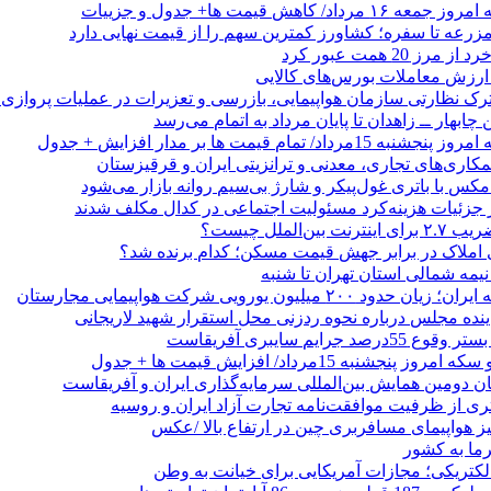
/ کاهش قیمت ها+ جدول و جزییات
زرعه تا سفره؛ کشاورز کمترین سهم را از قیمت نهایی دارد
 20 همت عبور کرد
رک نظارتی سازمان هواپیمایی، بازرسی و تعزیرات در عملیات پروازی 
 چابهار ــ زاهدان تا پایان مرداد به اتمام می‌رسد
/ تمام قیمت ها بر مدار افزایش + جدول
مکاری‌های تجاری، معدنی و ترانزیتی ایران و قرقیزستان
ر جزئیات هزینه‌کرد مسئولیت اجتماعی در کدال مکلف شدند
ن‌الملل چیست؟
 املاک در برابر جهش قیمت مسکن؛ کدام برنده شد؟
 نیمه شمالی استان تهران تا شنبه
۲۰۰ میلیون یورویی شرکت هواپیمایی مجارستان
ینده مجلس درباره نحوه ردزنی محل استقرار شهید لاریجانی
جرایم سایبری آفریقاست
نجشنبه 15مرداد/ افزایش قیمت ها + جدول
ان دومین همایش بین‌المللی سرمایه‌گذاری ایران و آفریقاست
ری از ظرفیت موافقت‌نامه تجارت آزاد ایران و روسیه
یز هواپیمای مسافربری چین در ارتفاع بالا /عکس
رما به کشور
الکتریکی؛ مجازات آمریکایی برای خیانت به وطن