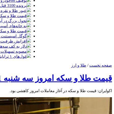
توقیف 86خودروی لوکس، 187 قطعه زمین و 86 آپارتمان تراستی‌ها
پرونده 3100 قتل به صلح و سازش ختم شد
عبور طلا و نقره
قیمت طلا و سکه امروز پنجشنبه 15مرد
تحول بزرگ در آیفون ۱۸ پرو/ سه قابلیت رویایی که بالاخره به 
به خانه‌های آسی
قیمت طلا و سکه پنجش
گوگل اسیستنت ما
افزایش ظرفیت ق
دلار به کف سه‌ه
مصوبه تسهیلات 
غول‌های ۱ ترابایتی بازار/ معرفی گوشی‌هایی با بالاترین ظرفیت حافظه داخلی در سال ۲۰۲۶
صفحه نخست
/
طلا و ارز
قیمت طلا و سکه امروز سه شنبه 11 آذر/ کاهش قیمت ها آغاز شد + جدول
اکوایران: قیمت طلا و سکه در آغاز معاملات امروز کاهشی بود.