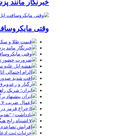
خبرنگار مانند پ
وقتی مایکروسافت
قیمت طلا و سکه شنبه 17 مرداد/ قی
خبرنگار مانند پ
وقتی مایکروسافت
ضرورت حضور شتاب
نقشه اپل علیه
الزام احتمالی ا
افت شدید صدور پ
رگبار و رعدوبرق
ایران؛ شریک راه
ایران پیشنهاد بر
اعمال ضریب ۲.۷ برای اینترنت بین‌الملل صحت دارد؟ / واکنش سازمان تنظیم مقررات
8 چراغ قرمز در صورت‌های مالی که احتمال تقلب را آشکار می‌کند
یادداشت | “نقدی
۷ اشتباه رایج هنگام خرید تابلو دکوراتیو که بهتر است مرتکب نشوید
افزایش تصاعدی 
جزئیات ثبت ادعا، تهیه نقشه UTM و