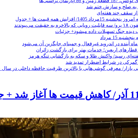
 از سقف چند هفته‌ای
اد 1405/ افزایش همه قیمت ها + جدول
حقیقت می‌پیوندند
ب دیده جنگ تسهیلات داده میشود+ جزئیات
نبه 15 مرداد
ه آینده در اندروید غیرفعال و جمینای جایگزین آن می‌شود
طارهای اربعین؛ خدمات بهتر برای بازگشت زائران
فته‌ای رسید/ واکنش طلا و سکه به بازگشایی تنگه هرمز
گمرکی در شرایط اضطرار تمدید شد