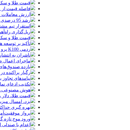
قیمت طلا و سکه امروز جمعه ۱۶ مرداد
فاصله قیمت از م
ارزش معاملات خرد از مرز
رشد 95 درصدی ارزش معاملات بورس‌های کالایی
استقرار تیم مشت
ریل‌گذاری راه‌آهن
قیمت طلا و سکه امروز پنجشنبه 15مرداد
تأکید بر توسعه ه
ردمی K100 پرو مکس با باتری غول‌پیکر و شارژ بی‌سیم روانه بازار می‌شود
ناشران به انتشا
ماجرای اعمال ضریب ۲.۷ برای اینترنت بی
بازده صندوق‌های
رگبار پراکنده در
پیامدهای تجاوز به ایران؛ زیان حدود 
تکذیب ادعای نما
هوش مصنوعی، بستر وقوع 55درصد 
قیمت طلا، دلار و سکه امروز پ
یزد، امسال میزب
بهره گیری حداکث
پرواز موفقیت‌آم
ورود موج تازه گ
اعدام با صندلی 