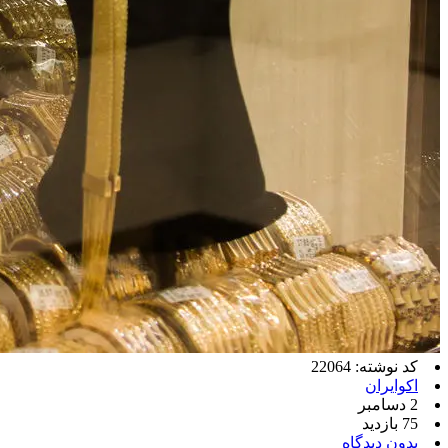
کد نوشته: 22064
اکوایران
2 دسامبر
75 بازدید
بدون دیدگاه