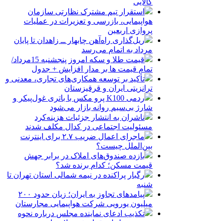
کالایی
استقرار تیم مشترک نظارتی سازمان
هواپیمایی، بازرسی و تعزیرات در عملیات
پروازی اربعین
ریل‌گذاری راه‌آهن چابهار ــ زاهدان تا پایان
مرداد به اتمام می‌رسد
قیمت طلا و سکه امروز پنجشنبه 15مرداد/
تمام قیمت ها بر مدار افزایش + جدول
تأکید بر توسعه همکاری‌های تجاری، معدنی و
ترانزیتی ایران و قرقیزستان
ردمی K100 پرو مکس با باتری غول‌پیکر و
شارژ بی‌سیم روانه بازار می‌شود
ناشران به انتشار جزئیات هزینه‌کرد
مسئولیت اجتماعی در کدال مکلف شدند
ماجرای اعمال ضریب ۲.۷ برای اینترنت
بین‌الملل چیست؟
بازده صندوق‌های املاک در برابر جهش
قیمت مسکن؛ کدام برنده شد؟
رگبار پراکنده در نیمه شمالی استان تهران تا
شنبه
پیامدهای تجاوز به ایران؛ زیان حدود ۲۰۰
میلیون یورویی شرکت هواپیمایی مجارستان
تکذیب ادعای نماینده مجلس درباره نحوه