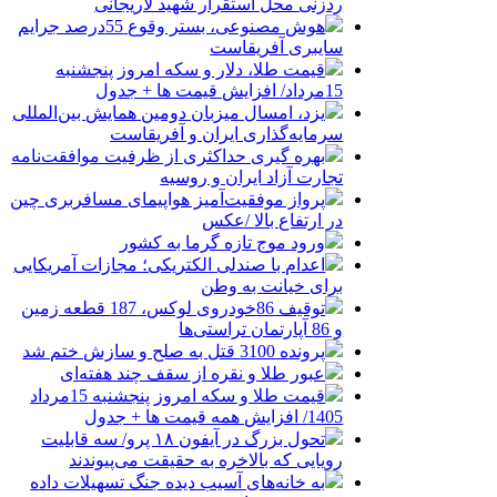
ردزنی محل استقرار شهید لاریجانی
هوش مصنوعی، بستر وقوع 55درصد جرایم
سایبری آفریقاست
قیمت طلا، دلار و سکه امروز پنجشنبه
15مرداد/ افزایش قیمت ها + جدول
یزد، امسال میزبان دومین همایش بین‌المللی
سرمایه‌گذاری ایران و آفریقاست
بهره گیری حداکثری از ظرفیت موافقت‌نامه
تجارت آزاد ایران و روسیه
پرواز موفقیت‌آمیز هواپیمای مسافربری چین
در ارتفاع بالا /عکس
ورود موج تازه گرما به کشور
اعدام با صندلی الکتریکی؛ مجازات آمریکایی
برای خیانت به وطن
توقیف 86خودروی لوکس، 187 قطعه زمین
و 86 آپارتمان تراستی‌ها
پرونده 3100 قتل به صلح و سازش ختم شد
عبور طلا و نقره از سقف چند هفته‌ای
قیمت طلا و سکه امروز پنجشنبه 15مرداد
1405/ افزایش همه قیمت ها + جدول
تحول بزرگ در آیفون ۱۸ پرو/ سه قابلیت
رویایی که بالاخره به حقیقت می‌پیوندند
به خانه‌های آسیب دیده جنگ تسهیلات داده