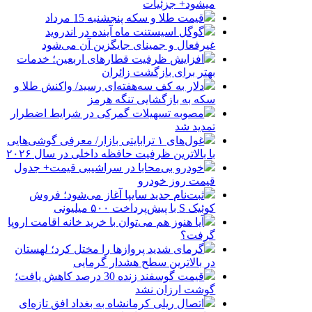
میشود+ جزئیات
قیمت طلا و سکه پنجشنبه 15 مرداد
گوگل اسیستنت ماه آینده در اندروید
غیرفعال و جمینای جایگزین آن می‌شود
افزایش ظرفیت قطارهای اربعین؛ خدمات
بهتر برای بازگشت زائران
دلار به کف سه‌هفته‌ای رسید/ واکنش طلا و
سکه به بازگشایی تنگه هرمز
مصوبه تسهیلات گمرکی در شرایط اضطرار
تمدید شد
غول‌های ۱ ترابایتی بازار/ معرفی گوشی‌هایی
با بالاترین ظرفیت حافظه داخلی در سال ۲۰۲۶
خودرو بی‌محابا در سراشیبی قیمت+ جدول
قیمت روز خودرو
ثبت‌نام جدید سایپا آغاز می‌شود؛ فروش
کوئیک S با پیش‌پرداخت ۵۰۰ میلیونی
آیا هنوز هم می‌توان با خرید خانه اقامت اروپا
گرفت؟
گرمای شدید پروازها را مختل کرد؛ لهستان
در بالاترین سطح هشدار گرمایی
قیمت گوسفند زنده 30 درصد کاهش یافت؛
گوشت ارزان نشد
اتصال ریلی کرمانشاه به بغداد افق تازه‌ای