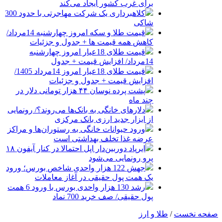
برای غرب کشور ایجاد می‌کند
کلاهبرداری یک شرکت مهاجرتی با حدود 300
شاکی
قیمت طلا و سکه امروز چهارشنبه 14مرداد/
کاهش همه قیمت ها + جدول و جزئیات
قیمت طلای 18عیار امروز چهارشنبه
14مرداد/ افزایش قیمت + جدول
قیمت طلای 18عیار امروز 14مرداد 1405/
افزایش قیمت + جدول و جزئیات
پشت پرده نوسان ۴۴ هزار تومانی دلار در
چند ماه
دلارهای خانگی به بانک‌ها می‌روند؟/ رونمایی
از ابزار جدید ارزی بانک مرکزی
ورود حیوانات خانگی به رستوران‌ها و مراکز
عرضه غذا تخلف بهداشتی است
ایرپاد دوربین‌دار اپل احتمالا در کنار آیفون ۱۸
پرو رونمایی می‌شود
جهش 122 هزار واحدی شاخص بورس؛ ورود
یک همت پول حقیقی در آغاز معاملات
رشد 130 هزار واحدی بورس با ورود 6 همت
پول حقیقی/ صف خرید 700 نماد
صفحه نخست
/
طلا و ارز