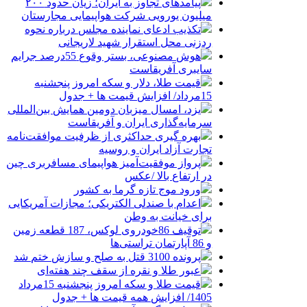
پیامدهای تجاوز به ایران؛ زیان حدود ۲۰۰
میلیون یورویی شرکت هواپیمایی مجارستان
تکذیب ادعای نماینده مجلس درباره نحوه
ردزنی محل استقرار شهید لاریجانی
هوش مصنوعی، بستر وقوع 55درصد جرایم
سایبری آفریقاست
قیمت طلا، دلار و سکه امروز پنجشنبه
15مرداد/ افزایش قیمت ها + جدول
یزد، امسال میزبان دومین همایش بین‌المللی
سرمایه‌گذاری ایران و آفریقاست
بهره گیری حداکثری از ظرفیت موافقت‌نامه
تجارت آزاد ایران و روسیه
پرواز موفقیت‌آمیز هواپیمای مسافربری چین
در ارتفاع بالا /عکس
ورود موج تازه گرما به کشور
اعدام با صندلی الکتریکی؛ مجازات آمریکایی
برای خیانت به وطن
توقیف 86خودروی لوکس، 187 قطعه زمین
و 86 آپارتمان تراستی‌ها
پرونده 3100 قتل به صلح و سازش ختم شد
عبور طلا و نقره از سقف چند هفته‌ای
قیمت طلا و سکه امروز پنجشنبه 15مرداد
1405/ افزایش همه قیمت ها + جدول