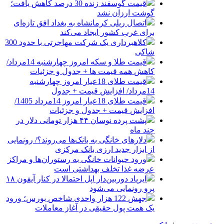
قیمت گوسفند زنده 30 درصد کاهش یافت؛
گوشت ارزان نشد
اتصال ریلی کرمانشاه به بغداد افق تازه‌ای
برای غرب کشور ایجاد می‌کند
کلاهبرداری یک شرکت مهاجرتی با حدود 300
شاکی
قیمت طلا و سکه امروز چهارشنبه 14مرداد/
کاهش همه قیمت ها + جدول و جزئیات
قیمت طلای 18عیار امروز چهارشنبه
14مرداد/ افزایش قیمت + جدول
قیمت طلای 18عیار امروز 14مرداد 1405/
افزایش قیمت + جدول و جزئیات
پشت پرده نوسان ۴۴ هزار تومانی دلار در
چند ماه
دلارهای خانگی به بانک‌ها می‌روند؟/ رونمایی
از ابزار جدید ارزی بانک مرکزی
ورود حیوانات خانگی به رستوران‌ها و مراکز
عرضه غذا تخلف بهداشتی است
ایرپاد دوربین‌دار اپل احتمالا در کنار آیفون ۱۸
پرو رونمایی می‌شود
جهش 122 هزار واحدی شاخص بورس؛ ورود
یک همت پول حقیقی در آغاز معاملات