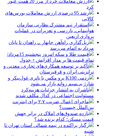
ارزش معاملات خرد از مرز 20 همت عبور
کرد
رشد 95 درصدی ارزش معاملات بورس‌های
کالایی
استقرار تیم مشترک نظارتی سازمان
هواپیمایی، بازرسی و تعزیرات در عملیات
پروازی اربعین
ریل‌گذاری راه‌آهن چابهار ــ زاهدان تا پایان
مرداد به اتمام می‌رسد
قیمت طلا و سکه امروز پنجشنبه 15مرداد/
تمام قیمت ها بر مدار افزایش + جدول
تأکید بر توسعه همکاری‌های تجاری، معدنی و
ترانزیتی ایران و قرقیزستان
ردمی K100 پرو مکس با باتری غول‌پیکر و
شارژ بی‌سیم روانه بازار می‌شود
ناشران به انتشار جزئیات هزینه‌کرد
مسئولیت اجتماعی در کدال مکلف شدند
ماجرای اعمال ضریب ۲.۷ برای اینترنت
بین‌الملل چیست؟
بازده صندوق‌های املاک در برابر جهش
قیمت مسکن؛ کدام برنده شد؟
رگبار پراکنده در نیمه شمالی استان تهران تا
شنبه