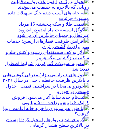
تحول بزرگ در آیفون ۱۸ پرو/ سه قابلیت
رویایی که بالاخره به حقیقت می‌پیوندند
به خانه‌های آسیب دیده جنگ تسهیلات داده
میشود+ جزئیات
قیمت طلا و سکه پنجشنبه 15 مرداد
گوگل اسیستنت ماه آینده در اندروید
غیرفعال و جمینای جایگزین آن می‌شود
افزایش ظرفیت قطارهای اربعین؛ خدمات
بهتر برای بازگشت زائران
دلار به کف سه‌هفته‌ای رسید/ واکنش طلا و
سکه به بازگشایی تنگه هرمز
مصوبه تسهیلات گمرکی در شرایط اضطرار
تمدید شد
غول‌های ۱ ترابایتی بازار/ معرفی گوشی‌هایی
با بالاترین ظرفیت حافظه داخلی در سال ۲۰۲۶
خودرو بی‌محابا در سراشیبی قیمت+ جدول
قیمت روز خودرو
ثبت‌نام جدید سایپا آغاز می‌شود؛ فروش
کوئیک S با پیش‌پرداخت ۵۰۰ میلیونی
آیا هنوز هم می‌توان با خرید خانه اقامت اروپا
گرفت؟
گرمای شدید پروازها را مختل کرد؛ لهستان
در بالاترین سطح هشدار گرمایی