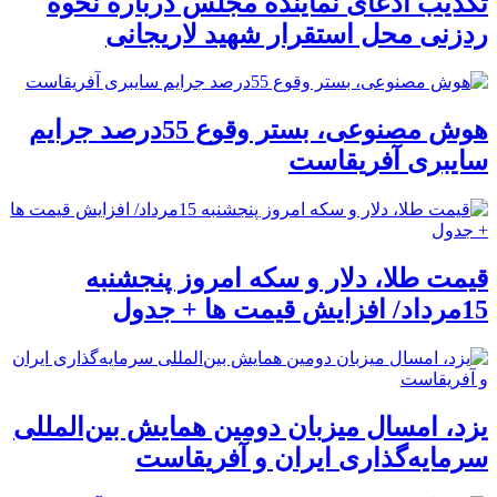
تکذیب ادعای نماینده مجلس درباره نحوه
ردزنی محل استقرار شهید لاریجانی
هوش مصنوعی، بستر وقوع 55درصد جرایم
سایبری آفریقاست
قیمت طلا، دلار و سکه امروز پنجشنبه
15مرداد/ افزایش قیمت ها + جدول
یزد، امسال میزبان دومین همایش بین‌المللی
سرمایه‌گذاری ایران و آفریقاست