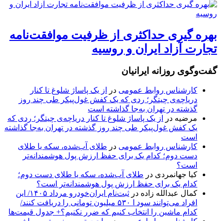
بهره گیری حداکثری از ظرفیت موافقت‌نامه
تجارت آزاد ایران و روسیه
گفت‌وگوی روزانه ایرانیان
کارشناس روابط عمومی
در
از یک پاساژ شلوغ تا کنار
دریاچه‌ی چیتگر؛ ردی که یک کفش غول‌پیکر طی چند روز
گذشته در تهران به‌جا گذاشته است
مرضیه
در
از یک پاساژ شلوغ تا کنار دریاچه‌ی چیتگر؛ ردی که
یک کفش غول‌پیکر طی چند روز گذشته در تهران به‌جا گذاشته
است
کارشناس روابط عمومی
در
طلای آب‌شده، سکه یا طلای
دست دوم؛ کدام یک برای حفظ ارزش پول هوشمندانه‌تر
است؟
کیا جهانمردی
در
طلای آب‌شده، سکه یا طلای دست دوم؛
کدام یک برای حفظ ارزش پول هوشمندانه‌تر است؟
کمال عبدالله زاده
در
ثبت‌نام ایران‌خودرو مرداد ۱۴۰۵/ این
افراد می‌توانند سود ا ۵۳۰ میلیون تومانی را دریافت کنند/
کدام ماشین را انتخاب کنیم که ضرر نکنیم؟+ جدول قیمت‌ها