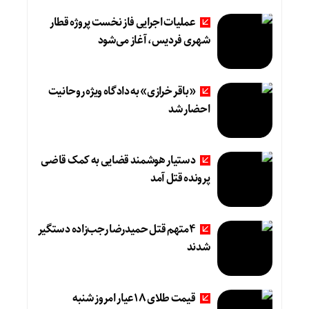
عملیات اجرایی فاز نخست پروژه قطار
شهری فردیس، آغاز می‌شود
«باقر خرازی» به دادگاه ویژه روحانیت
احضار شد
دستیار هوشمند قضایی به کمک قاضی
پرونده قتل آمد
4متهم قتل حمیدرضا رجب‌زاده دستگیر
شدند
قیمت طلای 18عیار امروز شنبه