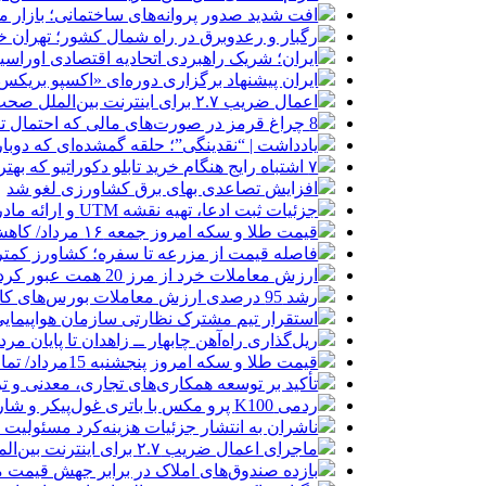
افت شدید صدور پروانه‌های ساختمانی؛ بازار
رگبار و رعدوبرق در راه شمال کشور؛ تهران خ
ایران؛ شریک راهبردی اتحادیه اقتصادی اوراس
ایران پیشنهاد برگزاری دوره‌ای «اکسپو بریکس» 
اعمال ضریب ۲.۷ برای اینترنت بین‌الملل صحت دارد؟ / واکنش سازمان تنظیم مقررات
8 چراغ قرمز در صورت‌های مالی که احتمال تقلب را آشکار می‌کند
یادداشت | “نقدینگی”؛ حلقه گمشده‌ای که دوب
۷ اشتباه رایج هنگام خرید تابلو دکوراتیو که بهتر است مرتکب نشوید
افزایش تصاعدی بهای برق کشاورزی لغو شد
جزئیات ثبت ادعا، تهیه نقشه UTM و ارائه مادر سند اعلام شد
قیمت طلا و سکه امروز جمعه ۱۶ مرداد/ کاهش قیمت ها+ جدول و جزییات
فاصله قیمت از مزرعه تا سفره؛ کشاورز کمتری
ارزش معاملات خرد از مرز 20 همت عبور کرد
رشد 95 درصدی ارزش معاملات بورس‌های کالایی
استقرار تیم مشترک نظارتی سازمان هواپیمایی
ریل‌گذاری راه‌آهن چابهار ــ زاهدان تا پایان مرد
قیمت طلا و سکه امروز پنجشنبه 15مرداد/ تمام قیمت ها بر مدار افزایش + جدول
تأکید بر توسعه همکاری‌های تجاری، معدنی و تر
ردمی K100 پرو مکس با باتری غول‌پیکر و شارژ بی‌سیم روانه بازار می‌شود
ناشران به انتشار جزئیات هزینه‌کرد مسئولیت
ماجرای اعمال ضریب ۲.۷ برای اینترنت بین‌الملل چیست؟
بازده صندوق‌های املاک در برابر جهش قیمت 