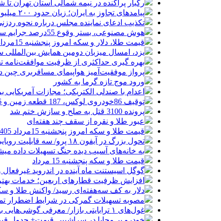
رگبار پراکنده در نیمه شمالی استان تهران تا ش
پیامدهای تجاوز به ایران؛ زیان حدود ۲۰۰ میلیون یورویی شرکت هواپیمایی مجارستان
تکذیب ادعای نماینده مجلس درباره نحوه ردزنی
هوش مصنوعی، بستر وقوع 55درصد جرایم سایبری آفریقاست
قیمت طلا، دلار و سکه امروز پنجشنبه 15مرداد/ افزایش قیمت ها + جدول
یزد، امسال میزبان دومین همایش بین‌المللی س
بهره گیری حداکثری از ظرفیت موافقت‌نامه تج
پرواز موفقیت‌آمیز هواپیمای مسافربری چین در
ورود موج تازه گرما به کشور
اعدام با صندلی الکتریکی؛ مجازات آمریکایی ب
توقیف 86خودروی لوکس، 187 قطعه زمین و 86 آپارتمان تراستی‌ها
پرونده 3100 قتل به صلح و سازش ختم شد
عبور طلا و نقره از سقف چند هفته‌ای
قیمت طلا و سکه امروز پنجشنبه 15مرداد 1405/ افزایش همه قیمت ها + جدول
تحول بزرگ در آیفون ۱۸ پرو/ سه قابلیت رویایی که بالاخره به حقیقت می‌پیوندند
به خانه‌های آسیب دیده جنگ تسهیلات داده می
قیمت طلا و سکه پنجشنبه 15 مرداد
گوگل اسیستنت ماه آینده در اندروید غیرفعال 
افزایش ظرفیت قطارهای اربعین؛ خدمات بهتر 
دلار به کف سه‌هفته‌ای رسید/ واکنش طلا و سک
مصوبه تسهیلات گمرکی در شرایط اضطرار تم
غول‌های ۱ ترابایتی بازار/ معرفی گوشی‌هایی با بالاترین ظرفیت حافظه داخلی در سال ۲۰۲۶
خودرو بی‌محابا در سراشیبی قیمت+ جدول قی