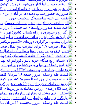
ثبت‌نام جدید سایپا آغاز می‌شود؛ فروش کوئیک S با پیش‌پرداخت ۵۰۰ میلیون
آیا هنوز هم می‌توان با خرید خانه اقامت اروپا
ضرورت حضور شتاب ‌دهنده‌ها در آبادان برای 
نقشه اپل علیه سامسونگ شکست خورد
الزام احتمالی اتاق امن؛ هزینه ساخت مسکن چ
افت شدید صدور پروانه‌های ساختمانی؛ بازار
رگبار و رعدوبرق در راه شمال کشور؛ تهران خ
ایران؛ شریک راهبردی اتحادیه اقتصادی اوراس
ایران پیشنهاد برگزاری دوره‌ای «اکسپو بریکس» 
اعمال ضریب ۲.۷ برای اینترنت بین‌الملل صحت دارد؟ / واکنش سازمان تنظیم مقررات
8 چراغ قرمز در صورت‌های مالی که احتمال تقلب را آشکار می‌کند
یادداشت | “نقدینگی”؛ حلقه گمشده‌ای که دوب
۷ اشتباه رایج هنگام خرید تابلو دکوراتیو که بهتر است مرتکب نشوید
افزایش تصاعدی بهای برق کشاورزی لغو شد
جزئیات ثبت ادعا، تهیه نقشه UTM و ارائه مادر سند اعلام شد
قیمت طلا و سکه امروز جمعه ۱۶ مرداد/ کاهش قیمت ها+ جدول و جزییات
فاصله قیمت از مزرعه تا سفره؛ کشاورز کمتری
ارزش معاملات خرد از مرز 20 همت عبور کرد
رشد 95 درصدی ارزش معاملات بورس‌های کالایی
استقرار تیم مشترک نظارتی سازمان هواپیمایی
ریل‌گذاری راه‌آهن چابهار ــ زاهدان تا پایان مرد
قیمت طلا و سکه امروز پنجشنبه 15مرداد/ تمام قیمت ها بر مدار افزایش + جدول