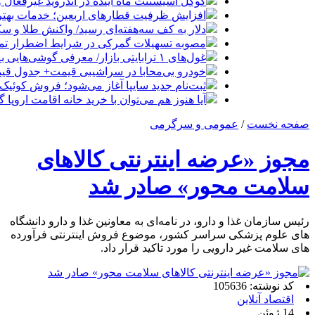
گوگل اسیستنت ماه آینده در اندروید غیرفعال 
افزایش ظرفیت قطارهای اربعین؛ خدمات بهتر 
دلار به کف سه‌هفته‌ای رسید/ واکنش طلا و سک
مصوبه تسهیلات گمرکی در شرایط اضطرار تم
غول‌های ۱ ترابایتی بازار/ معرفی گوشی‌هایی با بالاترین ظرفیت حافظه داخلی در سال ۲۰۲۶
خودرو بی‌محابا در سراشیبی قیمت+ جدول قی
ثبت‌نام جدید سایپا آغاز می‌شود؛ فروش کوئیک S با پیش‌پرداخت ۵۰۰ میلیون
آیا هنوز هم می‌توان با خرید خانه اقامت اروپا
صفحه نخست
/
عمومی و سرگرمی
مجوز «عرضه اینترنتی کالاهای
سلامت محور» صادر شد
رئیس سازمان غذا و دارو، در نامه‌ای به معاونین غذا و دارو دانشگاه
های علوم پزشکی سراسر کشور، موضوع فروش اینترنتی فرآورده
های سلامت غیر دارویی را مورد تاکید قرار داد.
کد نوشته: 105636
اقتصاد آنلاین
14 ژوئن