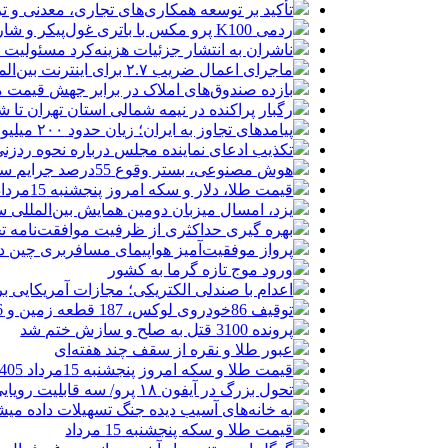
تأکید بر توسعه همکاری‌های تجاری، معدنی و تر
ردمی K100 پرو مکس با باتری غول‌پیکر و شارژ بی‌سیم روانه بازار می‌شود
ناشران به انتشار جزئیات هزینه‌کرد مسئولیت
ماجرای اعمال ضریب ۲.۷ برای اینترنت بین‌الملل چیست؟
بازده صندوق‌های املاک در برابر جهش قیمت 
رگبار پراکنده در نیمه شمالی استان تهران تا ش
پیامدهای تجاوز به ایران؛ زیان حدود ۲۰۰ میلیون یورویی شرکت هواپیمایی مجارستان
تکذیب ادعای نماینده مجلس درباره نحوه ردزنی
هوش مصنوعی، بستر وقوع 55درصد جرایم سایبری آفریقاست
قیمت طلا، دلار و سکه امروز پنجشنبه 15مرداد/ افزایش قیمت ها + جدول
یزد، امسال میزبان دومین همایش بین‌المللی س
بهره گیری حداکثری از ظرفیت موافقت‌نامه تج
پرواز موفقیت‌آمیز هواپیمای مسافربری چین در
ورود موج تازه گرما به کشور
اعدام با صندلی الکتریکی؛ مجازات آمریکایی ب
توقیف 86خودروی لوکس، 187 قطعه زمین و 86 آپارتمان تراستی‌ها
پرونده 3100 قتل به صلح و سازش ختم شد
عبور طلا و نقره از سقف چند هفته‌ای
قیمت طلا و سکه امروز پنجشنبه 15مرداد 1405/ افزایش همه قیمت ها + جدول
تحول بزرگ در آیفون ۱۸ پرو/ سه قابلیت رویایی که بالاخره به حقیقت می‌پیوندند
به خانه‌های آسیب دیده جنگ تسهیلات داده می
قیمت طلا و سکه پنجشنبه 15 مرداد