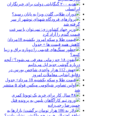
هدیه ۲۰۰ گیگابایتی دولت برای خبرنگاران
ایرانسلی
دوران طلایی گلدن ویزا به پایان رسید؟
پروازهای فرودگاه شهدای نوشهر از سر
گرفته شد
وزیر جهاد کشاورزی: نمی‌توان با سرعت
قیمت گندم را آزاد کرد
قیمت طلا و سکه امروز یکشنبه 18مرداد/
کاهش همه قیمت ها + جدول
چطور سنگ‌های قدیمی را دوباره براق و زیبا
کنیم؟
آیفون ۱۸ چه زمانی معرفی می‌شود؟ / آنچه
درباره گوشی جدید اپل می‌دانیم
جهش 112 هزار واحدی شاخص بورس در
دقایق ابتدایی معاملات امروز
قیمت طلا و سکه یکشنبه 18 مرداد+ جدول
اولین تصاویر شیائومی میکس فولد ۵ منتشر
شد
۴۸ سال کار برای خرید یک تویوتا کمری
ورود تیم کارآگاهان پلیس به پرونده قتل
حمیدرضا رجب‌زاده
دلار به 186 هزار تومان برگشت/ بازارها به
توافق احتمالی هرمز چه واکنشی نشان دادند؟