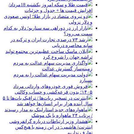
قیمت طلا و سکه امروز یکشنبه 18مرداد/
افزایش قیمت ها + جدول و جزئیات
دو نیروی متضاد در بازار طلا؛ اونس صعودی
و دلار نزولی
بازار ارز در دوراهی سه سناریو؛ دلار به کدام
سمت می‌رود؟
رشد ۷۳ درصدی تجارت ایران و ترکیه در
سایه محاصره دریایی
ایلان ماسک ساخت عظیم‌ترین مجتمع تولید
تراشه جهان را شروع کرد
واگذاری مدیریت سهام عدالت به مردم
زمینه‌ساز گسترش عدالت
دولت مدیریت سهام عدالت را به مردم
بسپارد
فروش فوری خودروهای وارداتی مرداد
۱۴۰۵؛ بدون قرعه‌کشی و حساب وکالتی
اینترنت در تسخیر ربات‌ها / ترافیک بات‌ها تا ۵
سال آینده هزار برابر انسان‌ها خواهد شد
ماهواره‌های جدید استارلینک به مدار رسیدند
/ پرتاب ۲۴ ماهواره با یک موشک
هشدار وزیر ارتباطات درباره گرانفروشی
اینترنت/ هاشمی: در این زمینه با هیچ‌کس
تعارف نداریم