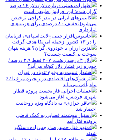
اظهارات همتی درباره دلار/ دلار ۱۶ درصد
گران شده؛ این افزایش طبیعی است
کانتینرهای ایرانی در بندر کراچی ترخیص
می‌شود| تخفیف ۸۰ درصدی برای هزینه‌های
انبارداری
جاسوس‌افزار چینی «لایت‌اسپای»، قربانیان
را در ۱۳ کشور ازجمله آمریکا هدف گرفت
بنزین ارزان یا خودروی گران؟ هزینه پنهان
سوخت بی‌کیفیت چیست؟
دلار ۴ درصد ریخت، ۲۰۷ فقط ۲.۹ درصد /
خودرو زیر فشار دلار کوتاه می‌آید؟
هشدار نسبت به وفوع تندباد در تهران
اثر شوک‌های اقتصادی در زنجیره مرغ تا 22
ماه باقی می‌ماند
عملیات اجرایی فاز نخست پروژه قطار
شهری فردیس، آغاز می‌شود
«باقر خرازی» به دادگاه ویژه روحانیت
احضار شد
دستیار هوشمند قضایی به کمک قاضی
پرونده قتل آمد
4متهم قتل حمیدرضا رجب‌زاده دستگیر
شدند
قیمت طلای 18عیار امروز شنبه 17مرداد/