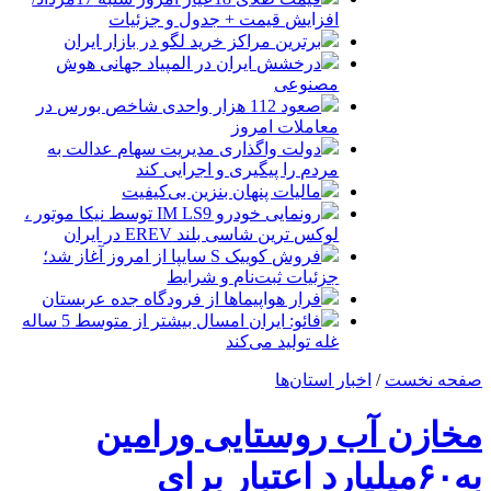
افزایش قیمت + جدول و جزئیات
برترین مراکز خرید لگو در بازار ایران
درخشش ایران در المپیاد جهانی هوش
مصنوعی
صعود 112 هزار واحدی شاخص بورس در
معاملات امروز
دولت واگذاری مدیریت سهام عدالت به
مردم را پیگیری و اجرایی کند
مالیات پنهان بنزین بی‌کیفیت
رونمایی خودرو IM LS9 توسط نیکا موتور ،
لوکس ترین شاسی بلند EREV در ایران
فروش کوییک S سایپا از امروز آغاز شد؛
جزئیات ثبت‌نام و شرایط
فرار هواپیماها از فرودگاه جده عربستان
فائو: ایران امسال بیشتر از متوسط 5 ساله
غله تولید می‌کند
صفحه نخست
/
اخبار استان‌ها
مخازن آب روستایی ورامین
به۶۰میلیارد اعتبار برای