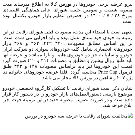
پیرو عرضه برخی خودروها در
بورس
کالا به اطلاع میرساند مدت
مصوبه شصت و سومین جلسه شورای عالی هماهنگی اقتصادی
مورخ ۲۸ / ۷ / ۱۴۰۰ در خصوص تنظیم بازار خودرو یکسال بوده
است.
بدیهی است با انقضاء این مدت، مصوبات قبلی شورای رقابت در این
زمینه به خودی خود مبنای عمل بوده و باید اجرایی می شده است.
بر این اساس مطابق مصوبات ،۴۲۰ ۴۴۲، ۴۶۲ و ۴۶۸ بازار
خودروهای انحصاری شامل کلیه خودروهای سواری دو شرکت ایران
خودرو و سایپا به جز دو خودروی هایما و تارا میباشد و عرضه آنها
باید طبق روال پیشین و مطابق با مصوبات ۴۱۴ و ۴۲۰ صورت گیرد
قیمت این خودروها نیز باید براساس مصوبات ۱۴۸ و ۴۴۲ طبق
فرمول Price Cap محاسبه گردد. فلذا عرضه خودروهای خانواده دنا
پژو ۲۰۷ و شاهین در بورس کالا مجاز نمی باشد.
شایان ذکر است شورای رقابت با تشکیل کارگروه تخصصی خودرو
موضوع بازبینی دستورالعمل‌های بازار خودرو را در دستور کار قرار
داده است و در صورت تصویب مصوبه جدید در این ،زمینه جهت اجرا
ابلاغ خواهد شد.