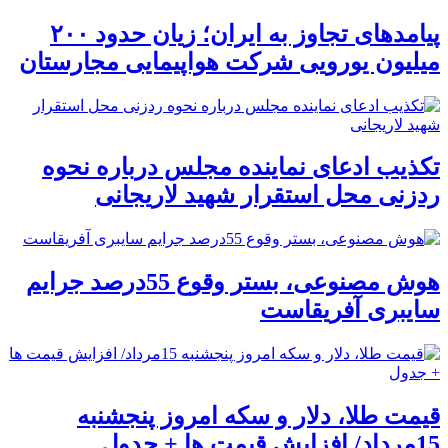
پیامدهای تجاوز به ایران؛ زیان حدود ۲۰۰
میلیون یورویی شرکت هواپیمایی مجارستان
تکذیب ادعای نماینده مجلس درباره نحوه
ردزنی محل استقرار شهید لاریجانی
هوش مصنوعی، بستر وقوع 55درصد جرایم
سایبری آفریقاست
قیمت طلا، دلار و سکه امروز پنجشنبه
15مرداد/ افزایش قیمت ها + جدول