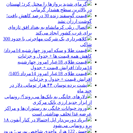
گرمای شدید پروازها را مختل کرد؛ لهستان
در بالاترین سطح هشدار گرمایی
قیمت گوسفند زنده 30 درصد کاهش یافت؛
گوشت ارزان نشد
اتصال ریلی کرمانشاه به بغداد افق تازه‌ای
برای غرب کشور ایجاد می‌کند
کلاهبرداری یک شرکت مهاجرتی با حدود 300
شاکی
قیمت طلا و سکه امروز چهارشنبه 14مرداد/
کاهش همه قیمت ها + جدول و جزئیات
قیمت طلای 18عیار امروز چهارشنبه
14مرداد/ افزایش قیمت + جدول
قیمت طلای 18عیار امروز 14مرداد 1405/
افزایش قیمت + جدول و جزئیات
پشت پرده نوسان ۴۴ هزار تومانی دلار در
چند ماه
دلارهای خانگی به بانک‌ها می‌روند؟/ رونمایی
از ابزار جدید ارزی بانک مرکزی
ورود حیوانات خانگی به رستوران‌ها و مراکز
عرضه غذا تخلف بهداشتی است
ایرپاد دوربین‌دار اپل احتمالا در کنار آیفون ۱۸
پرو رونمایی می‌شود
جهش 122 هزار واحدی شاخص بورس؛ ورود