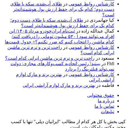
کارشناس روابط عمومی
در
طلای آب‌شده، سکه یا طلای
دست دوم؛ کدام یک برای حفظ ارزش پول هوشمندانه‌تر
است؟
کیا جهانمردی
در
طلای آب‌شده، سکه یا طلای دست دوم؛
کدام یک برای حفظ ارزش پول هوشمندانه‌تر است؟
کمال عبدالله زاده
در
ثبت‌نام ایران‌خودرو مرداد ۱۴۰۵/ این
افراد می‌توانند سود ا ۵۳۰ میلیون تومانی را دریافت کنند/
کدام ماشین را انتخاب کنیم که ضرر نکنیم؟+ جدول قیمت‌ها
کارشناس روابط عمومی
در
راحت ترین و نرم ترین ماشین
ایرانی کدام است؟
مسعود
در
راحت ترین و نرم ترین ماشین ایرانی کدام است؟
Fhfi
در
ببینید| ٰرئیس اتحادیه کسب‌وکارهای مجازی: دولت
نمی‌تواند فیلترینگ را بردارد
کارشناس روابط عمومی
در
بهترین برند و مارک لوازم
آرایشی ایرانی
فاطمه
در
بهترین برند و مارک لوازم آرایشی ایرانی
حقوق محتوایی
درباره ما
تماس با ما
تبلیغات
کپی بخش یا کل هر کدام از مطالب "ایرانیان دیلی" تنها با کسب
مجوز مکتوب امکان پذیر است.