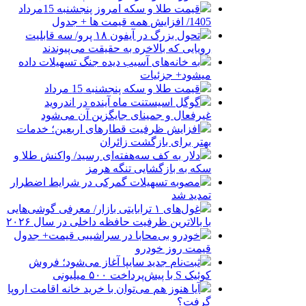
قیمت طلا و سکه امروز پنجشنبه 15مرداد
1405/ افزایش همه قیمت ها + جدول
تحول بزرگ در آیفون ۱۸ پرو/ سه قابلیت
رویایی که بالاخره به حقیقت می‌پیوندند
به خانه‌های آسیب دیده جنگ تسهیلات داده
میشود+ جزئیات
قیمت طلا و سکه پنجشنبه 15 مرداد
گوگل اسیستنت ماه آینده در اندروید
غیرفعال و جمینای جایگزین آن می‌شود
افزایش ظرفیت قطارهای اربعین؛ خدمات
بهتر برای بازگشت زائران
دلار به کف سه‌هفته‌ای رسید/ واکنش طلا و
سکه به بازگشایی تنگه هرمز
مصوبه تسهیلات گمرکی در شرایط اضطرار
تمدید شد
غول‌های ۱ ترابایتی بازار/ معرفی گوشی‌هایی
با بالاترین ظرفیت حافظه داخلی در سال ۲۰۲۶
خودرو بی‌محابا در سراشیبی قیمت+ جدول
قیمت روز خودرو
ثبت‌نام جدید سایپا آغاز می‌شود؛ فروش
کوئیک S با پیش‌پرداخت ۵۰۰ میلیونی
آیا هنوز هم می‌توان با خرید خانه اقامت اروپا
گرفت؟