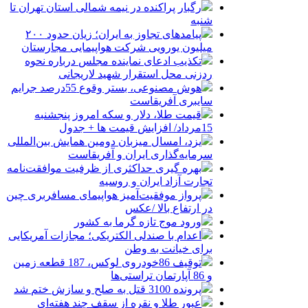
رگبار پراکنده در نیمه شمالی استان تهران تا
شنبه
پیامدهای تجاوز به ایران؛ زیان حدود ۲۰۰
میلیون یورویی شرکت هواپیمایی مجارستان
تکذیب ادعای نماینده مجلس درباره نحوه
ردزنی محل استقرار شهید لاریجانی
هوش مصنوعی، بستر وقوع 55درصد جرایم
سایبری آفریقاست
قیمت طلا، دلار و سکه امروز پنجشنبه
15مرداد/ افزایش قیمت ها + جدول
یزد، امسال میزبان دومین همایش بین‌المللی
سرمایه‌گذاری ایران و آفریقاست
بهره گیری حداکثری از ظرفیت موافقت‌نامه
تجارت آزاد ایران و روسیه
پرواز موفقیت‌آمیز هواپیمای مسافربری چین
در ارتفاع بالا /عکس
ورود موج تازه گرما به کشور
اعدام با صندلی الکتریکی؛ مجازات آمریکایی
برای خیانت به وطن
توقیف 86خودروی لوکس، 187 قطعه زمین
و 86 آپارتمان تراستی‌ها
پرونده 3100 قتل به صلح و سازش ختم شد
عبور طلا و نقره از سقف چند هفته‌ای