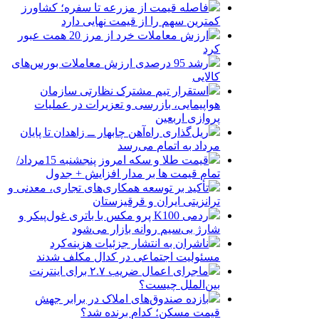
فاصله قیمت از مزرعه تا سفره؛ کشاورز
کمترین سهم را از قیمت نهایی دارد
ارزش معاملات خرد از مرز 20 همت عبور
کرد
رشد 95 درصدی ارزش معاملات بورس‌های
کالایی
استقرار تیم مشترک نظارتی سازمان
هواپیمایی، بازرسی و تعزیرات در عملیات
پروازی اربعین
ریل‌گذاری راه‌آهن چابهار ــ زاهدان تا پایان
مرداد به اتمام می‌رسد
قیمت طلا و سکه امروز پنجشنبه 15مرداد/
تمام قیمت ها بر مدار افزایش + جدول
تأکید بر توسعه همکاری‌های تجاری، معدنی و
ترانزیتی ایران و قرقیزستان
ردمی K100 پرو مکس با باتری غول‌پیکر و
شارژ بی‌سیم روانه بازار می‌شود
ناشران به انتشار جزئیات هزینه‌کرد
مسئولیت اجتماعی در کدال مکلف شدند
ماجرای اعمال ضریب ۲.۷ برای اینترنت
بین‌الملل چیست؟
بازده صندوق‌های املاک در برابر جهش
قیمت مسکن؛ کدام برنده شد؟