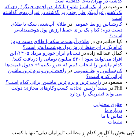
گذشته در تهران به‌جا گذاشته است
مرضیه
در
از یک پاساژ شلوغ تا کنار دریاچه‌ی چیتگر؛ ردی که
یک کفش غول‌پیکر طی چند روز گذشته در تهران به‌جا گذاشته
است
کارشناس روابط عمومی
در
طلای آب‌شده، سکه یا طلای
دست دوم؛ کدام یک برای حفظ ارزش پول هوشمندانه‌تر
است؟
کیا جهانمردی
در
طلای آب‌شده، سکه یا طلای دست دوم؛
کدام یک برای حفظ ارزش پول هوشمندانه‌تر است؟
کمال عبدالله زاده
در
ثبت‌نام ایران‌خودرو مرداد ۱۴۰۵/ این
افراد می‌توانند سود ا ۵۳۰ میلیون تومانی را دریافت کنند/
کدام ماشین را انتخاب کنیم که ضرر نکنیم؟+ جدول قیمت‌ها
کارشناس روابط عمومی
در
راحت ترین و نرم ترین ماشین
ایرانی کدام است؟
مسعود
در
راحت ترین و نرم ترین ماشین ایرانی کدام است؟
Fhfi
در
ببینید| ٰرئیس اتحادیه کسب‌وکارهای مجازی: دولت
نمی‌تواند فیلترینگ را بردارد
حقوق محتوایی
درباره ما
تماس با ما
تبلیغات
کپی بخش یا کل هر کدام از مطالب "ایرانیان دیلی" تنها با کسب