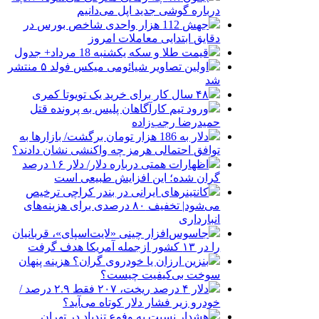
درباره گوشی جدید اپل می‌دانیم
جهش 112 هزار واحدی شاخص بورس در
دقایق ابتدایی معاملات امروز
قیمت طلا و سکه یکشنبه 18 مرداد+ جدول
اولین تصاویر شیائومی میکس فولد ۵ منتشر
شد
۴۸ سال کار برای خرید یک تویوتا کمری
ورود تیم کارآگاهان پلیس به پرونده قتل
حمیدرضا رجب‌زاده
دلار به 186 هزار تومان برگشت/ بازارها به
توافق احتمالی هرمز چه واکنشی نشان دادند؟
اظهارات همتی درباره دلار/ دلار ۱۶ درصد
گران شده؛ این افزایش طبیعی است
کانتینرهای ایرانی در بندر کراچی ترخیص
می‌شود| تخفیف ۸۰ درصدی برای هزینه‌های
انبارداری
جاسوس‌افزار چینی «لایت‌اسپای»، قربانیان
را در ۱۳ کشور ازجمله آمریکا هدف گرفت
بنزین ارزان یا خودروی گران؟ هزینه پنهان
سوخت بی‌کیفیت چیست؟
دلار ۴ درصد ریخت، ۲۰۷ فقط ۲.۹ درصد /
خودرو زیر فشار دلار کوتاه می‌آید؟
هشدار نسبت به وفوع تندباد در تهران