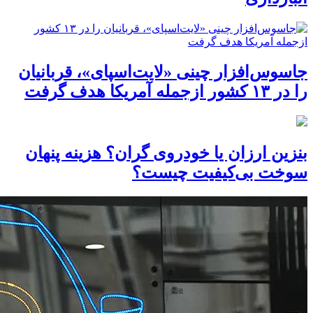
جاسوس‌افزار چینی «لایت‌اسپای»، قربانیان
را در ۱۳ کشور ازجمله آمریکا هدف گرفت
بنزین ارزان یا خودروی گران؟ هزینه پنهان
سوخت بی‌کیفیت چیست؟