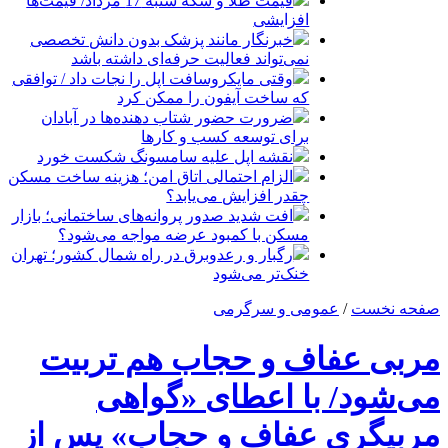
قیمت طلا و سکه شنبه 17 مرداد/ قیمت‌ها
افزایشی
خبرنگار مانند پزشک بدون دانش تخصصی
نمی‌تواند فعالیت حرفه‌ای داشته باشد
وقتی مایکروسافت اپل را نجات داد / توافقی
که ساخت آیفون را ممکن کرد
ضرورت حضور شتاب ‌دهنده‌ها در آبادان
برای توسعه کسب‌ و کارها
نقشه اپل علیه سامسونگ شکست خورد
الزام احتمالی اتاق امن؛ هزینه ساخت مسکن
چقدر افزایش می‌یابد؟
افت شدید صدور پروانه‌های ساختمانی؛ بازار
مسکن با کمبود عرضه مواجه می‌شود؟
رگبار و رعدوبرق در راه شمال کشور؛ تهران
خنک‌تر می‌شود
صفحه نخست
/
عمومی و سرگرمی
مربی عفاف و حجاب هم تربیت
می‌شود/ با اعطای «گواهی
مربیگری عفاف و حجاب» پس از