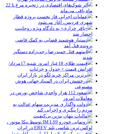
اثر شوک‌های اقتصادی در زنجیره مرغ تا 22
ماه باقی می‌ماند
عملیات اجرایی فاز نخست پروژه قطار
شهری فردیس، آغاز می‌شود
«باقر خرازی» به دادگاه ویژه روحانیت
احضار شد
دستیار هوشمند قضایی به کمک قاضی
پرونده قتل آمد
4متهم قتل حمیدرضا رجب‌زاده دستگیر
شدند
قیمت طلای 18عیار امروز شنبه 17مرداد/
افزایش قیمت + جدول و جزئیات
برترین مراکز خرید لگو در بازار ایران
درخشش ایران در المپیاد جهانی هوش
مصنوعی
صعود 112 هزار واحدی شاخص بورس در
معاملات امروز
دولت واگذاری مدیریت سهام عدالت به
مردم را پیگیری و اجرایی کند
مالیات پنهان بنزین بی‌کیفیت
رونمایی خودرو IM LS9 توسط نیکا موتور ،
لوکس ترین شاسی بلند EREV در ایران
فروش کوییک S سایپا از امروز آغاز شد؛