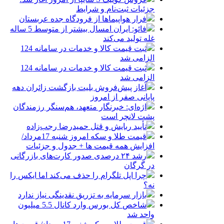
جزئیات ثبت‌نام و شرایط
فرار هواپیماها از فرودگاه جده عربستان
فائو: ایران امسال بیشتر از متوسط 5 ساله
غله تولید می‌کند
ثبت قیمت کالا و خدمات در سامانه 124
الزامی شد
ثبت قیمت کالا و خدمات در سامانه 124
الزامی شد
آغاز پیش‌فروش بلیت بازگشت زائران دهه
پایانی صفر از امروز
اژه‌ای: خبرنگار متعهد، هم‌سنگر رزمندگان
پشت لانچر است
تأیید ربایش و قتل حمیدرضا رجب‌زاده
قیمت طلا و سکه امروز شنبه 17مرداد/
افزایش همه قیمت ها + جدول و جزئیات
رشد ۲۴ درصدی صدور کارت‌های بازرگانی
در گرگان
چرا اپل تلگرام را حذف می‌کند اما ایکس را
نه؟
بازار سرمایه به تزریق نقدینگی نیاز ندارد
شاخص کل بورس وارد کانال 5.5 میلیون
واحد شد