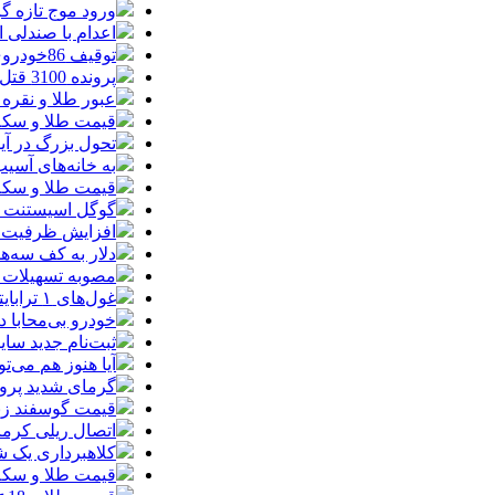
ورود موج تازه گ
اعدام با صندلی 
توقیف 86خودروی لوکس، 187 قطعه زمین و 86 آپارتمان تراستی‌ها
پرونده 3100 قتل به صلح و سازش ختم شد
عبور طلا و نقره
قیمت طلا و سکه امروز پنجشنبه 15مرد
تحول بزرگ در آیفون ۱۸ پرو/ سه قابلیت رویایی که بالاخره به 
به خانه‌های آسی
قیمت طلا و سکه پنجش
گوگل اسیستنت ما
افزایش ظرفیت ق
دلار به کف سه‌ه
مصوبه تسهیلات 
غول‌های ۱ ترابایتی بازار/ معرفی گوشی‌هایی با بالاترین ظرفیت حافظه داخلی در سال ۲۰۲۶
خودرو بی‌محابا
ثبت‌نام جدید سایپا آغاز م
آیا هنوز هم می‌ت
گرمای شدید پروا
قیمت گوسفند زنده 30 درصد کاهش یافت؛ گوشت ا
اتصال ریلی کرمان
کلاهبرداری یک شرکت
قیمت طلا و سکه امروز چهارشنبه 14مر