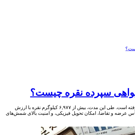
است؟
 گواهی سپرده نقره چیست؟
معاملات گواهی سپرده شمش نقره با خلوص ۹۹۹.۹ از ۲۰ آذر در بورس کالا آغاز شد و تاکنون مورد استقبال گسترده سرمایه‌گذاران قرار گرفته است. طی این مدت، بیش از ۶,۹۷۷ کیلوگرم نقره با ارزش
اف بر اساس عرضه و تقاضا، امکان تحویل فیزیکی، و امنیت بالای شمش‌های