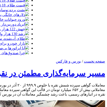
قیمت طلای 18عیار امروز چهارشنبه 14مرداد/ افزایش قیمت + جدول
قیمت طلای 18عیار امروز 14مرداد 1405/ افزایش قیمت + جدول و جزئیات
پشت پرده نوسان ۴۴ هزار تومانی دلار در چند
دلارهای خانگی به
ورود حیوانات خا
ایرپاد دوربین‌دار اپل احتم
جهش 122 هزار واحدی شاخص بورس؛ ورود یک همت پول حقیقی در آغاز معاملات
رشد 130 هزار واحدی بورس با ورود 6 همت پول حقیقی/ صف خرید 700 نماد
طلای آب‌شده، س
بازار خودرو برای خودروهای 5-10
آیا اپراتورها بی‌صد
چرا صندوق‌های ا
صفحه نخست
/
بورس و فارکس
مسیر سرمایه‌گذاری مطمئن در نقر
معاملاتی بیش از ۶۵۲ میلیارد تومان در قالب این گ
نقره در انبار‌های رسمی، باعث رشد چشمگیر معاملات آن در بورس ک