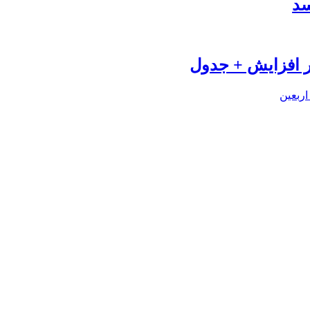
سد
اربعین