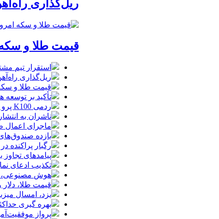
ریل‌گذاری راه‌آهن
قیمت طلا و سکه امروز پنجشنبه 15مرداد/
استقرار تیم مشت
ریل‌گذاری راه‌آهن
قیمت طلا و سکه امروز پنجشنبه 15مرداد
تأکید بر توسعه ه
ردمی K100 پرو مکس با باتری غول‌پیکر و شارژ بی‌سیم روانه بازار می‌شود
ناشران به انتشا
ماجرای اعمال ضریب ۲.۷ برای اینترنت بی
بازده صندوق‌های
رگبار پراکنده در
پیامدهای تجاوز به ایران؛ زیان حدود 
تکذیب ادعای نما
هوش مصنوعی، بستر وقوع 55درصد 
قیمت طلا، دلار و سکه امروز پ
یزد، امسال میزب
بهره گیری حداکث
پرواز موفقیت‌آم