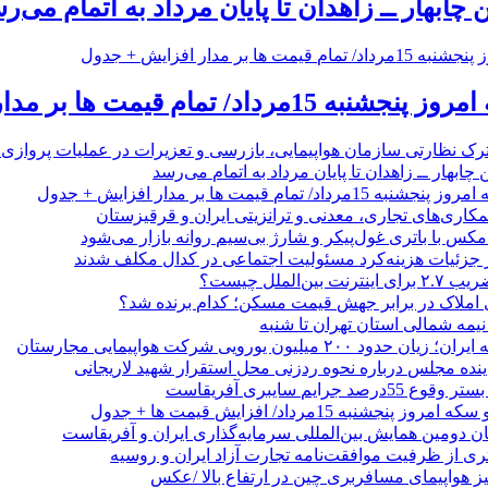
 چابهار ــ زاهدان تا پایان مرداد به اتمام می‌ر
 تمام قیمت ها بر مدار افزایش + جدول
رک نظارتی سازمان هواپیمایی، بازرسی و تعزیرات در عملیات پروازی 
 چابهار ــ زاهدان تا پایان مرداد به اتمام می‌رسد
/ تمام قیمت ها بر مدار افزایش + جدول
مکاری‌های تجاری، معدنی و ترانزیتی ایران و قرقیزستان
ر جزئیات هزینه‌کرد مسئولیت اجتماعی در کدال مکلف شدند
ن‌الملل چیست؟
 املاک در برابر جهش قیمت مسکن؛ کدام برنده شد؟
 نیمه شمالی استان تهران تا شنبه
۲۰۰ میلیون یورویی شرکت هواپیمایی مجارستان
ینده مجلس درباره نحوه ردزنی محل استقرار شهید لاریجانی
جرایم سایبری آفریقاست
نجشنبه 15مرداد/ افزایش قیمت ها + جدول
ان دومین همایش بین‌المللی سرمایه‌گذاری ایران و آفریقاست
ری از ظرفیت موافقت‌نامه تجارت آزاد ایران و روسیه
یز هواپیمای مسافربری چین در ارتفاع بالا /عکس