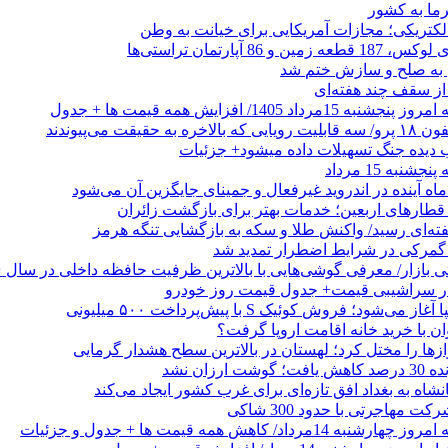
رما به کشور
الکتریکی؛ مجازات آمریکایی برای خیانت به وطن
 از سقف چند هفته‌ای
اد 1405/ افزایش همه قیمت ها + جدول
حقیقت می‌پیوندند
ب دیده جنگ تسهیلات داده میشود+ جزئیات
نبه 15 مرداد
ه آینده در اندروید غیرفعال و جمینای جایگزین آن می‌شود
طارهای اربعین؛ خدمات بهتر برای بازگشت زائران
فته‌ای رسید/ واکنش طلا و سکه به بازگشایی تنگه هرمز
گمرکی در شرایط اضطرار تمدید شد
 در سراشیبی قیمت+ جدول قیمت روز خودرو
ی‌شود؛ فروش کوئیک S با پیش‌پرداخت ۵۰۰ میلیونی
وان با خرید خانه اقامت اروپا گرفت؟
زها را مختل کرد؛ لهستان در بالاترین سطح هشدار گرمایی
رزان نشد
شاه به بغداد افق تازه‌ای برای غرب کشور ایجاد می‌کند
 مهاجرتی با حدود 300 شاکی
داد/ کاهش همه قیمت ها + جدول و جزئیات