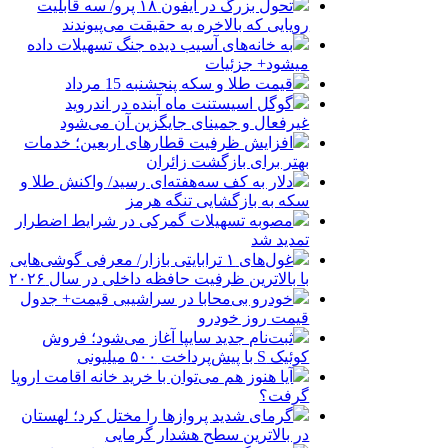
تحول بزرگ در آیفون ۱۸ پرو/ سه قابلیت
رویایی که بالاخره به حقیقت می‌پیوندند
به خانه‌های آسیب دیده جنگ تسهیلات داده
میشود+ جزئیات
قیمت طلا و سکه پنجشنبه 15 مرداد
گوگل اسیستنت ماه آینده در اندروید
غیرفعال و جمینای جایگزین آن می‌شود
افزایش ظرفیت قطارهای اربعین؛ خدمات
بهتر برای بازگشت زائران
دلار به کف سه‌هفته‌ای رسید/ واکنش طلا و
سکه به بازگشایی تنگه هرمز
مصوبه تسهیلات گمرکی در شرایط اضطرار
تمدید شد
غول‌های ۱ ترابایتی بازار/ معرفی گوشی‌هایی
با بالاترین ظرفیت حافظه داخلی در سال ۲۰۲۶
خودرو بی‌محابا در سراشیبی قیمت+ جدول
قیمت روز خودرو
ثبت‌نام جدید سایپا آغاز می‌شود؛ فروش
کوئیک S با پیش‌پرداخت ۵۰۰ میلیونی
آیا هنوز هم می‌توان با خرید خانه اقامت اروپا
گرفت؟
گرمای شدید پروازها را مختل کرد؛ لهستان
در بالاترین سطح هشدار گرمایی