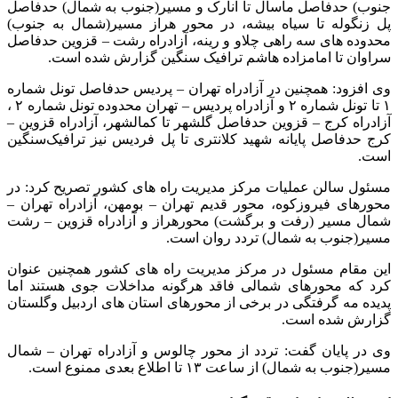
جنوب) حدفاصل ماسال تا انارک و مسیر(جنوب به شمال) حدفاصل
پل زنگوله تا سیاه بیشه، در محور هراز مسیر(شمال به جنوب)
محدوده های سه راهی چلاو و رینه، آزادراه رشت – قزوین حدفاصل
سراوان تا امامزاده هاشم ترافیک سنگین گزارش شده است.
وی افزود: همچنین در آزادراه تهران – پردیس حدفاصل تونل شماره
۱ تا تونل شماره ۲ و آزادراه پردیس – تهران محدوده تونل شماره ۲ ،
آزادراه کرج – قزوین حدفاصل گلشهر تا کمالشهر، آزادراه قزوین –
کرج حدفاصل پایانه شهید کلانتری تا پل فردیس نیز ترافیک‌سنگین
است.
مسئول سالن عملیات مرکز مدیریت راه های کشور تصریح کرد: در
محورهای فیروزکوه، محور قدیم تهران – بومهن، آزادراه تهران –
شمال مسیر (رفت و برگشت) محورهراز و آزادراه قزوین – رشت
مسیر(جنوب به شمال) تردد روان است.
این مقام مسئول در مرکز مدیریت راه های کشور همچنین عنوان
کرد که محورهای شمالی فاقد هرگونه مداخلات جوی هستند اما
پدیده مه گرفتگی در برخی از محورهای استان های اردبیل وگلستان
گزارش شده است.
وی در پایان گفت: تردد از محور چالوس و آزادراه تهران – شمال
مسیر(جنوب به شمال) از ساعت ۱۳ تا اطلاع بعدی ممنوع است.