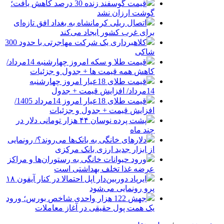
قیمت گوسفند زنده 30 درصد کاهش یافت؛
گوشت ارزان نشد
اتصال ریلی کرمانشاه به بغداد افق تازه‌ای
برای غرب کشور ایجاد می‌کند
کلاهبرداری یک شرکت مهاجرتی با حدود 300
شاکی
قیمت طلا و سکه امروز چهارشنبه 14مرداد/
کاهش همه قیمت ها + جدول و جزئیات
قیمت طلای 18عیار امروز چهارشنبه
14مرداد/ افزایش قیمت + جدول
قیمت طلای 18عیار امروز 14مرداد 1405/
افزایش قیمت + جدول و جزئیات
پشت پرده نوسان ۴۴ هزار تومانی دلار در
چند ماه
دلارهای خانگی به بانک‌ها می‌روند؟/ رونمایی
از ابزار جدید ارزی بانک مرکزی
ورود حیوانات خانگی به رستوران‌ها و مراکز
عرضه غذا تخلف بهداشتی است
ایرپاد دوربین‌دار اپل احتمالا در کنار آیفون ۱۸
پرو رونمایی می‌شود
جهش 122 هزار واحدی شاخص بورس؛ ورود
یک همت پول حقیقی در آغاز معاملات