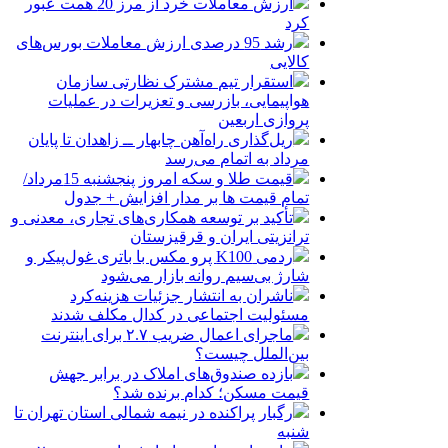
ارزش معاملات خرد از مرز 20 همت عبور
کرد
رشد 95 درصدی ارزش معاملات بورس‌های
کالایی
استقرار تیم مشترک نظارتی سازمان
هواپیمایی، بازرسی و تعزیرات در عملیات
پروازی اربعین
ریل‌گذاری راه‌آهن چابهار ــ زاهدان تا پایان
مرداد به اتمام می‌رسد
قیمت طلا و سکه امروز پنجشنبه 15مرداد/
تمام قیمت ها بر مدار افزایش + جدول
تأکید بر توسعه همکاری‌های تجاری، معدنی و
ترانزیتی ایران و قرقیزستان
ردمی K100 پرو مکس با باتری غول‌پیکر و
شارژ بی‌سیم روانه بازار می‌شود
ناشران به انتشار جزئیات هزینه‌کرد
مسئولیت اجتماعی در کدال مکلف شدند
ماجرای اعمال ضریب ۲.۷ برای اینترنت
بین‌الملل چیست؟
بازده صندوق‌های املاک در برابر جهش
قیمت مسکن؛ کدام برنده شد؟
رگبار پراکنده در نیمه شمالی استان تهران تا
شنبه