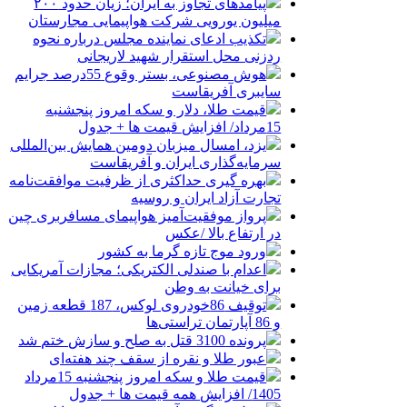
پیامدهای تجاوز به ایران؛ زیان حدود ۲۰۰
میلیون یورویی شرکت هواپیمایی مجارستان
تکذیب ادعای نماینده مجلس درباره نحوه
ردزنی محل استقرار شهید لاریجانی
هوش مصنوعی، بستر وقوع 55درصد جرایم
سایبری آفریقاست
قیمت طلا، دلار و سکه امروز پنجشنبه
15مرداد/ افزایش قیمت ها + جدول
یزد، امسال میزبان دومین همایش بین‌المللی
سرمایه‌گذاری ایران و آفریقاست
بهره گیری حداکثری از ظرفیت موافقت‌نامه
تجارت آزاد ایران و روسیه
پرواز موفقیت‌آمیز هواپیمای مسافربری چین
در ارتفاع بالا /عکس
ورود موج تازه گرما به کشور
اعدام با صندلی الکتریکی؛ مجازات آمریکایی
برای خیانت به وطن
توقیف 86خودروی لوکس، 187 قطعه زمین
و 86 آپارتمان تراستی‌ها
پرونده 3100 قتل به صلح و سازش ختم شد
عبور طلا و نقره از سقف چند هفته‌ای
قیمت طلا و سکه امروز پنجشنبه 15مرداد
1405/ افزایش همه قیمت ها + جدول