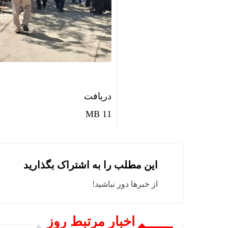
بازار سرمای
شاخص کل بورس وار
قیمت طلا و سکه شنبه 17
خبرنگار ما
وقتی مایکر
دریافت
ضرورت حضور
11 MB
نقشه اپل 
الزام احتم
افت شدید ص
این مطلب را به اشتراک بگذارید
رگبار و رع
از خبرها دور نباشید!
ایران؛ شری
اخبار مرتبط روز
ایران پیشنه