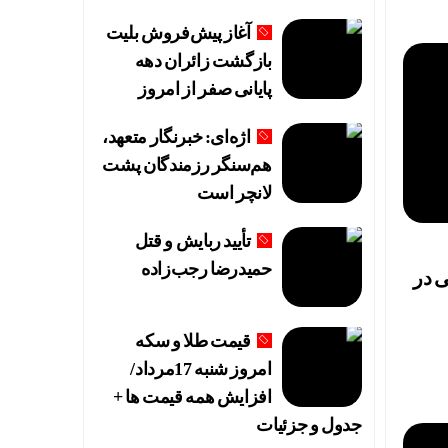
آغاز پیش‌فروش بلیت
بازگشت زائران دهه
پایانی صفر از امروز
اژه‌ای: خبرنگار متعهد،
هم‌سنگر رزمندگان پشت
لانچر است
تأیید ربایش و قتل
حمیدرضا رجب‌زاده
 مالی در
ارد
قیمت طلا و سکه
امروز شنبه 17مرداد/
افزایش همه قیمت ها +
جدول و جزئیات
لیات پروازی اربعین