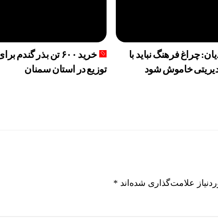
ه امروز پنجشنبه 15مرداد/ افزایش قیمت ها + جدول
ان: چراغ فرهنگ نباید با
خرید ۶۰۰ تن بذر گندم برا
دیریتی خاموش شود
توزیع در استان سمنان
نیاز علامت‌گذاری شده‌اند
*