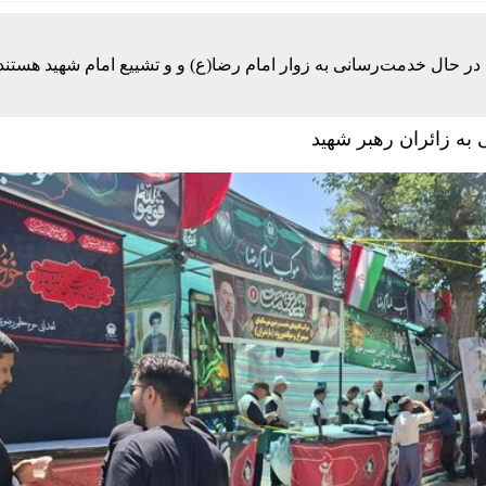
ت‌نام و شرایط
اها از فرودگاه جده عربستان
در حال خدمت‌رسانی به زوار امام رضا(ع) و و تشییع امام شهید هستند.
بیشتر از متوسط 5 ساله غله تولید می‌کند
 خدمات در سامانه 124 الزامی شد
 خدمات در سامانه 124 الزامی شد
روش بلیت بازگشت زائران دهه پایانی صفر از امروز
رنگار متعهد، هم‌سنگر رزمندگان پشت لانچر است
 و قتل حمیدرضا رجب‌زاده
17مرداد/ افزایش همه قیمت ها + جدول و جزئیات
رام را حذف می‌کند اما ایکس را نه؟