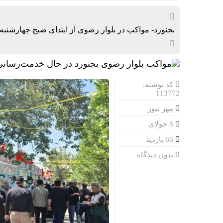
فروش کوییک S سایپا از امروز آغاز شد؛ جزئیات ثب
فرار هواپیم
بجنورد- مواکب در بلوار رضوی از ابتدای صبح چهارشنبه 
فائو: ایران امسال 
ثبت قیمت کالا و
ثبت قیمت کالا و
کد نوشته:
113772
آغاز پیش‌ف
مهر نیوز
اژه‌ای: خب
8 جولای
66 بازدید
تأیید ربایش
بدون دیدگاه
قیمت طلا و سکه امروز شنبه 
رشد ۲۴ درصدی صدور کارت‌های بازرگانی در گرگان
چرا اپل تلگ