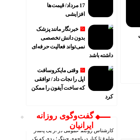
17 مرداد/ قیمت‌ها
افزایشی
خبرنگار مانند پزشک
ی
بدون دانش تخصصی
نمی‌تواند فعالیت حرفه‌ای
داشته باشد
وقتی مایکروسافت
اپل را نجات داد / توافقی
که ساخت آیفون را ممکن
کرد
گفت‌وگوی روزانه
ایرانیان
کارشناس روابط عمومی
در
از یک پاساژ
شلوغ تا کنار دریاچه‌ی چیتگر؛ ردی که یک