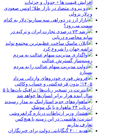
افزایش قیمت ها + جدول و جزئیات
دو نیروی متضاد در بازار طلا؛ اونس صعودی
و دلار نزولی
بازار ارز در دوراهی سه سناریو؛ دلار به کدام
سمت می‌رود؟
رشد ۷۳ درصدی تجارت ایران و ترکیه در
سایه محاصره دریایی
ایلان ماسک ساخت عظیم‌ترین مجتمع تولید
تراشه جهان را شروع کرد
واگذاری مدیریت سهام عدالت به مردم
زمینه‌ساز گسترش عدالت
دولت مدیریت سهام عدالت را به مردم
بسپارد
فروش فوری خودروهای وارداتی مرداد
۱۴۰۵؛ بدون قرعه‌کشی و حساب وکالتی
اینترنت در تسخیر ربات‌ها / ترافیک بات‌ها تا ۵
سال آینده هزار برابر انسان‌ها خواهد شد
ماهواره‌های جدید استارلینک به مدار رسیدند
/ پرتاب ۲۴ ماهواره با یک موشک
هشدار وزیر ارتباطات درباره گرانفروشی
اینترنت/ هاشمی: در این زمینه با هیچ‌کس
تعارف نداریم
هدیه ۲۰۰ گیگابایتی دولت برای خبرنگاران