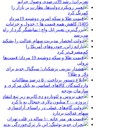
تعزیرات/ رشد 39درصدی وصول جرایم
تغییر رویکرد دولت‌ها، نظارت بر بازار را
کمرنگ کرد
قیمت طلا و سکه امروز دوشنبه 19مرداد
1405/ کاهش همه قیمت ها + جدول و جزئیات
بزرگ‌ترین تغییر اپل واچ / نمایشگر گرد از راه
می‌رسد
دولت انحصار مدیریت سهام عدالت را بشکند
یارانه ژاپن، خودروهای آمریکا را
کم‌مصرف‌تر کرد
قیمت طلا و سکه دوشنبه 19 مرداد/ قیمت‌ها
نزولی
هشدار بنزینی پزشکیان؛ سیگنال جدید برای
دلار و طلا؟
ابلاغ دستور پرداخت ۵۰ درصد مطالبات
واردکنندگان کالاهای اساسی به بانک مرکزی و
سازمان بودجه
جف بزوس و لئوناردو دی‌کاپریو زیر تیغ انتقاد
/ پروژه ۲۰۰ میلیون دلاری جنجال به پا کرد
دولت گام‌های عملی در راستای آزادسازی
سهام عدالت بردارد
قیمت هر متر خانه ۱۰ ساله در قلب تهران
بحران جدید بوئینگ؛ این بار ترک‌خوردگی بدنه