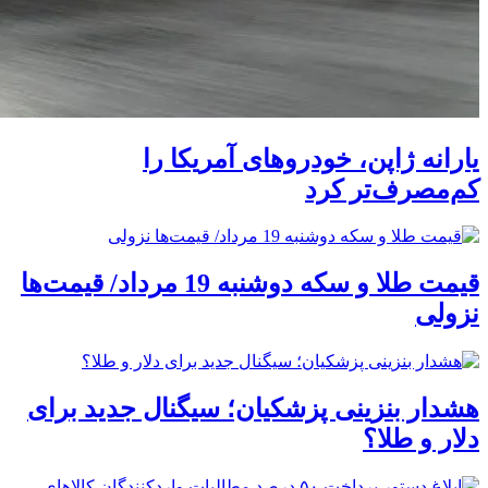
یارانه ژاپن، خودروهای آمریکا را
کم‌مصرف‌تر کرد
قیمت طلا و سکه دوشنبه 19 مرداد/ قیمت‌ها
نزولی
هشدار بنزینی پزشکیان؛ سیگنال جدید برای
دلار و طلا؟