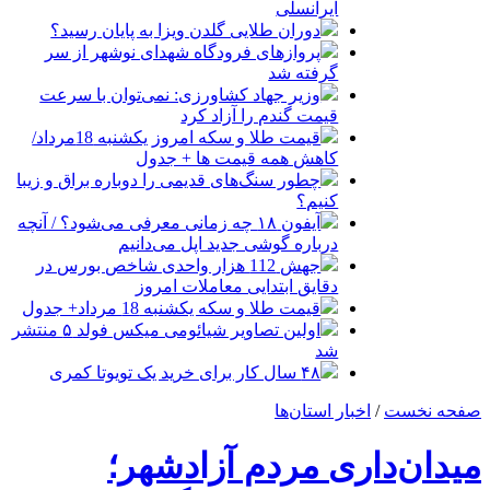
ایرانسلی
دوران طلایی گلدن ویزا به پایان رسید؟
پروازهای فرودگاه شهدای نوشهر از سر
گرفته شد
وزیر جهاد کشاورزی: نمی‌توان با سرعت
قیمت گندم را آزاد کرد
قیمت طلا و سکه امروز یکشنبه 18مرداد/
کاهش همه قیمت ها + جدول
چطور سنگ‌های قدیمی را دوباره براق و زیبا
کنیم؟
آیفون ۱۸ چه زمانی معرفی می‌شود؟ / آنچه
درباره گوشی جدید اپل می‌دانیم
جهش 112 هزار واحدی شاخص بورس در
دقایق ابتدایی معاملات امروز
قیمت طلا و سکه یکشنبه 18 مرداد+ جدول
اولین تصاویر شیائومی میکس فولد ۵ منتشر
شد
۴۸ سال کار برای خرید یک تویوتا کمری
صفحه نخست
/
اخبار استان‌ها
میدان‌داری مردم آزادشهر؛