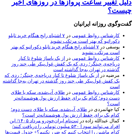
دلیل تغییر ساعت پروازها در روزهای اخیر
چیست؟
گفت‌وگوی روزانه ایرانیان
کارشناس روابط عمومی
در
۷ اشتباه رایج هنگام خرید تابلو
دکوراتیو که بهتر است مرتکب نشوید
یوسفی
در
۷ اشتباه رایج هنگام خرید تابلو دکوراتیو که بهتر
است مرتکب نشوید
کارشناس روابط عمومی
در
از یک پاساژ شلوغ تا کنار
دریاچه‌ی چیتگر؛ ردی که یک کفش غول‌پیکر طی چند روز
گذشته در تهران به‌جا گذاشته است
مرضیه
در
از یک پاساژ شلوغ تا کنار دریاچه‌ی چیتگر؛ ردی که
یک کفش غول‌پیکر طی چند روز گذشته در تهران به‌جا گذاشته
است
کارشناس روابط عمومی
در
طلای آب‌شده، سکه یا طلای
دست دوم؛ کدام یک برای حفظ ارزش پول هوشمندانه‌تر
است؟
کیا جهانمردی
در
طلای آب‌شده، سکه یا طلای دست دوم؛
کدام یک برای حفظ ارزش پول هوشمندانه‌تر است؟
کمال عبدالله زاده
در
ثبت‌نام ایران‌خودرو مرداد ۱۴۰۵/ این
افراد می‌توانند سود ا ۵۳۰ میلیون تومانی را دریافت کنند/
کدام ماشین را انتخاب کنیم که ضرر نکنیم؟+ جدول قیمت‌ها