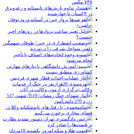
۷۳۷ مکس
هشدار تداوم بارش‌های تابستانه و رعدوبرق
در ۴ استان تا چهارشنبه
لغو صدها پرواز چین در آستانه ورود توفان
«دلفین»
دلیل تغییر ساعت پروازها در روزهای اخیر
چیست؟
وضعیت اضطراری در چین؛ طوفان سهمگین
دلفین سواحل شرقی را درنوردید
تسویه وجوه اتحادیه‌های اصناف با تأخیر
انجام می‌شود
ببینید| آموزش دانشگاهی با نیازهای مهارتی
کشاورزی منطبق نیست
آغاز عملیات احداث قطار شهری فردیس
بهره‌مندی 20هزارنفر در جنگ از خدمات
وکالتی/برگزاری آزمون وکالت در آبان
آمار شهدای جنگ رمضان؛ 3519 شهید، 517
زن و 270 دانش‌آموز
شاه‌محمدی: با رفتارهای تابوشکنانه وکلا در
فضای مجازی برخورد می‌کنیم
رئیس دادگستری تهران دستور تشدید نظارت
بر قیمت‌ها را صادر کرد
قیمت طلا و سکه امروز یکشنبه 18مرداد/