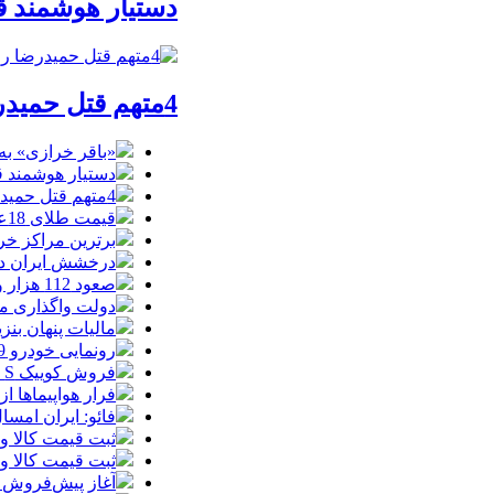
دستیار هوشمند ق
4متهم قتل حمیدرضا رجب‌زاده دستگیر شدند
«باقر خرازی» به
دستیار هوشمند ق
4متهم قتل حمیدرضا رجب‌زاده دستگیر شدند
قیمت طلای 18عیار امروز شنبه 17مرداد/ افزایش قیمت + جدول و جزئیات
برترین مراکز خرید
درخشش ایران در
صعود 112 هزار واحدی شاخص بورس در معاملات امروز
دولت واگذاری مد
مالیات پنهان بنز
رونمایی خودرو IM LS9 توسط نیکا موتور ، لوکس ترین شاسی بلند EREV در ایران
فروش کوییک S سایپا از امروز آغاز شد؛ جزئیات ثبت‌نام و شرایط
فرار هواپیماها ا
فائو: ایران امسال بیشتر از
ثبت قیمت کالا و خدمات
ثبت قیمت کالا و خدمات
آغاز پیش‌فروش ب