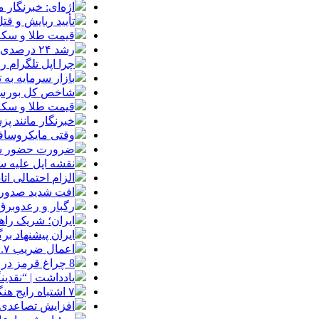
اژه‌ای: خبرنگار
تأیید ربایش و ق
قیمت طلا و سکه امروز شنبه 17مرداد/ افز
رشد ۲۴ درصدی صدور کارت‌های بازرگانی در گرگان
چرا اپل تلگرام ر
بازار سرمایه به ت
شاخص کل بورس وارد کانال 
قیمت طلا و سکه شنبه 17 مرداد/ قی
خبرنگار مانند پ
وقتی مایکروسافت
ضرورت حضور شتاب
نقشه اپل علیه
الزام احتمالی ا
افت شدید صدور پ
رگبار و رعدوبرق
ایران؛ شریک راه
ایران پیشنهاد بر
اعمال ضریب ۲.۷ برای اینترنت بین‌الملل صحت دارد؟ / واکنش سازمان تنظیم مقررات
8 چراغ قرمز در صورت‌های مالی که احتمال تقلب را آشکار می‌کند
یادداشت | “نقدی
۷ اشتباه رایج هنگام خرید تابلو دکوراتیو که بهتر است مرتکب نشوید
افزایش تصاعدی 