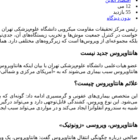
اقتصاد آنلاین
12 می
55 بازدید
بدون دیدگاه
رئیس مرکز تحقیقات مقاومت میکروبی دانشگاه علوم‌پزشکی تهران ضمن 
خواست در کنترل جمعیت موش‌ها و تخریب زیستگاه‌های آن، جدی‌تر ع
بلکه مجموعه‌ای از ویروس‌ها است که زیرگروه‌های مختلفی دارد. همانطور که «سارس‌کووید» و «کرونا-۱۹» از زیرمجموعه‌های کروناوی
هانتاویروس جدید نیست
عضو هیات‌علمی دانشگاه علوم‌پزشکی تهران با بیان اینکه هانتاوی
هانتاویروس سبب بیماری می‌شوند که به «آمریکای مرکزی و شمالی
علائم هانتاویروس چیست؟
این متخصص بیماری‌های عفونی و گرمسیری ادامه داد: گونه‌ای که 
می‌شود. این نوع ویروس، کشندگی قابل‌توجهی دارد و می‌تواند درگی
شبیه به سندروم آنفلوآنزا ایجاد می‌کند و در مواردی می‌تواند سبب ای
هانتاویروس، ویروسی «زونوتیک»
صالحی درباره چگونگی انتقال هانتاویروس گفت: هانتاویروس، یک وی