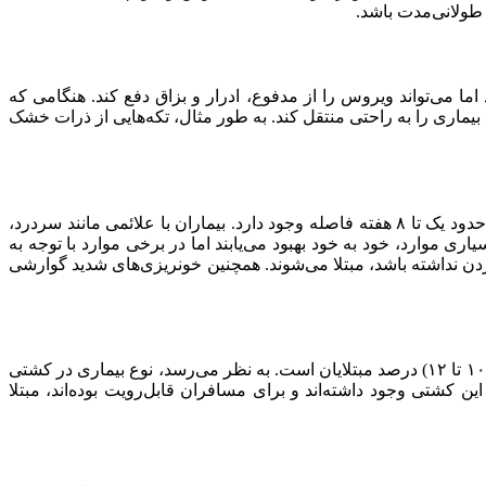
ن طولانی‌مدت باشد.
ما می‌تواند ویروس را از مدفوع، ادرار و بزاق دفع کند. هنگامی که
بیماری را به راحتی منتقل کند. به طور مثال، تکه‌هایی از ذرات خشک
رئیس مرکز تحقیقات مقاومت میکروبی دانشگاه علوم‌پزشکی تهران توضیح داد: از زمان انتقال ویروس تا زمانی که بیماری اتفاق می‌افتد، حدود یک تا ۸ هفته فاصله وجود دارد. بیماران با علائمی مانند سردرد،
ی موارد، خود به خود بهبود می‌یابند اما در برخی موارد با توجه به
ردن نداشته باشد، مبتلا می‌شوند. همچنین خونریزی‌های شدید گوارشی
صالحی درباره شدت کشندگی بیماری گفت: میزان کشندگی نوعی که در «آمریکا و غرب» و «شرق آسیا» وجود دارد، به ترتیب (۱۵ تا ۴۰) و (۱۰ تا ۱۲) درصد مبتلایان است. به نظر می‌رسد، نوع بیماری در کشتی
 کشتی وجود داشته‌اند و برای مسافران قابل‌رویت بوده‌اند، مبتلا