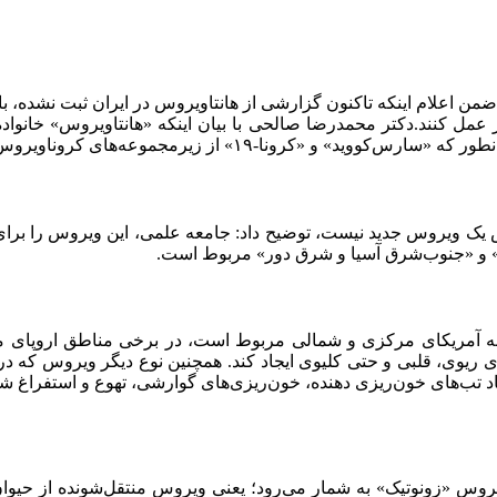
اعلام اینکه تاکنون گزارشی از هانتاویروس در ایران ثبت نشده، با ا
مل کنند.دکتر محمدرضا صالحی با بیان اینکه «هانتاویروس» خانواده
روس به شمار می‌روند؛ هانتاویروس نیز زیرگروه‌های مختلفی دارد.
روس یک ویروس جدید نیست، توضیح داد: جامعه علمی، این ویروس را ب
» و «جنوب‌شرق آسیا و شرق دور» مربوط است.
به آمریکای مرکزی و شمالی مربوط است، در برخی مناطق اروپای مر
ری ریوی، قلبی و حتی کلیوی ایجاد کند. همچنین نوع دیگر ویروس که 
جاد تب‌های خون‌ریزی‌ دهنده، خون‌ریزی‌های گوارشی، تهوع و استفراغ ش
روس «زونوتیک» به شمار می‌رود؛ یعنی ویروس منتقل‌شونده از حیوان