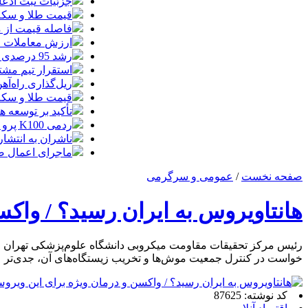
جزئیات ثبت ادعا، تهیه نقشه UTM و
قیمت طلا و سکه امروز جمعه ۱۶ مرداد
فاصله قیمت از م
ارزش معاملات خرد از مرز
رشد 95 درصدی ارزش معاملات بورس‌های کالایی
استقرار تیم مشت
ریل‌گذاری راه‌آهن
قیمت طلا و سکه امروز پنجشنبه 15مرداد
تأکید بر توسعه ه
ردمی K100 پرو مکس با باتری غول‌پیکر و شارژ بی‌سیم روانه بازار می‌شود
ناشران به انتشا
ماجرای اعمال ضریب ۲.۷ برای اینترنت بی
صفحه نخست
/
عمومی و سرگرمی
هانتاویروس به ایران رسید؟ / واک
رئیس مرکز تحقیقات مقاومت میکروبی دانشگاه علوم‌پزشکی تهران ضمن 
خواست در کنترل جمعیت موش‌ها و تخریب زیستگاه‌های آن، جدی‌تر ع
کد نوشته: 87625