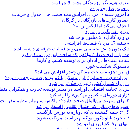
 متعهد، هم‌سنگر رزمندگان پشت لانچر است
تل حمیدرضا رجب‌زاده
ایش همه قیمت ها + جدول و جزئیات
ا حذف می‌کند اما ایکس را نه؟
زریق نقدینگی نیاز ندارد
5.5 میلیون واحد شد
مت‌ها افزایشی
زشک بدون دانش تخصصی نمی‌تواند فعالیت حرفه‌ای داشته باشد
 اپل را نجات داد / توافقی که ساخت آیفون را ممکن کرد
 ‌دهنده‌ها در آبادان برای توسعه کسب‌ و کارها
 سامسونگ شکست خورد
تاق امن؛ هزینه ساخت مسکن چقدر افزایش می‌یابد؟
روانه‌های ساختمانی؛ بازار مسکن با کمبود عرضه مواجه می‌شود؟
 در راه شمال کشور؛ تهران خنک‌تر می‌شود
بردی اتحادیه اقتصادی اوراسیا در مسیر توسعه تجارت و همگرایی منطق
گزاری دوره‌ای «اکسپو بریکس» را ارائه کرد
نگی”؛ حلقه گمشده‌ای که دوباره به بورس بازگشت
بهای برق کشاورزی لغو شد