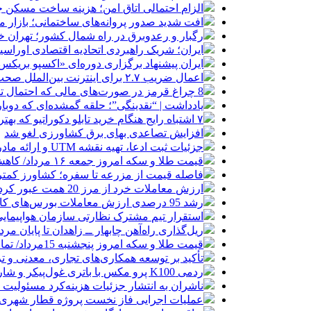
الزام احتمالی اتاق امن؛ هزینه ساخت مسکن چ
افت شدید صدور پروانه‌های ساختمانی؛ بازار
رگبار و رعدوبرق در راه شمال کشور؛ تهران خ
ایران؛ شریک راهبردی اتحادیه اقتصادی اوراس
ایران پیشنهاد برگزاری دوره‌ای «اکسپو بریکس» 
اعمال ضریب ۲.۷ برای اینترنت بین‌الملل صحت دارد؟ / واکنش سازمان تنظیم مقررات
8 چراغ قرمز در صورت‌های مالی که احتمال تقلب را آشکار می‌کند
یادداشت | “نقدینگی”؛ حلقه گمشده‌ای که دوب
۷ اشتباه رایج هنگام خرید تابلو دکوراتیو که بهتر است مرتکب نشوید
افزایش تصاعدی بهای برق کشاورزی لغو شد
جزئیات ثبت ادعا، تهیه نقشه UTM و ارائه مادر سند اعلام شد
قیمت طلا و سکه امروز جمعه ۱۶ مرداد/ کاهش قیمت ها+ جدول و جزییات
فاصله قیمت از مزرعه تا سفره؛ کشاورز کمتری
ارزش معاملات خرد از مرز 20 همت عبور کرد
رشد 95 درصدی ارزش معاملات بورس‌های کالایی
استقرار تیم مشترک نظارتی سازمان هواپیمایی
ریل‌گذاری راه‌آهن چابهار ــ زاهدان تا پایان مرد
قیمت طلا و سکه امروز پنجشنبه 15مرداد/ تمام قیمت ها بر مدار افزایش + جدول
تأکید بر توسعه همکاری‌های تجاری، معدنی و تر
ردمی K100 پرو مکس با باتری غول‌پیکر و شارژ بی‌سیم روانه بازار می‌شود
ناشران به انتشار جزئیات هزینه‌کرد مسئولیت
عملیات اجرایی فاز نخست پروژه قطار شهری 