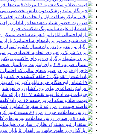
قیمت طلا و سکه شنبه 17 مرداد/ قیمت‌ها افزایشی
خبرنگار مانند پزشک بدون دانش تخصصی نمی‌تو
وقتی مایکروسافت اپل را نجات داد / توافقی 
ضرورت حضور شتاب ‌دهنده‌ها در آبادان برای 
نقشه اپل علیه سامسونگ شکست خورد
الزام احتمالی اتاق امن؛ هزینه ساخت مسکن چ
افت شدید صدور پروانه‌های ساختمانی؛ بازار
رگبار و رعدوبرق در راه شمال کشور؛ تهران خ
ایران؛ شریک راهبردی اتحادیه اقتصادی اوراس
ایران پیشنهاد برگزاری دوره‌ای «اکسپو بریکس» 
اعمال ضریب ۲.۷ برای اینترنت بین‌الملل صحت دارد؟ / واکنش سازمان تنظیم مقررات
8 چراغ قرمز در صورت‌های مالی که احتمال تقلب را آشکار می‌کند
یادداشت | “نقدینگی”؛ حلقه گمشده‌ای که دوب
۷ اشتباه رایج هنگام خرید تابلو دکوراتیو که بهتر است مرتکب نشوید
افزایش تصاعدی بهای برق کشاورزی لغو شد
جزئیات ثبت ادعا، تهیه نقشه UTM و ارائه مادر سند اعلام شد
قیمت طلا و سکه امروز جمعه ۱۶ مرداد/ کاهش قیمت ها+ جدول و جزییات
فاصله قیمت از مزرعه تا سفره؛ کشاورز کمتری
ارزش معاملات خرد از مرز 20 همت عبور کرد
رشد 95 درصدی ارزش معاملات بورس‌های کالایی
استقرار تیم مشترک نظارتی سازمان هواپیمایی
ریل‌گذاری راه‌آهن چابهار ــ زاهدان تا پایان مرد