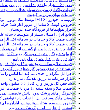
صعود 112 هزار واحدی شاخص بورس در معاملات امروز
دولت واگذاری مدیریت سهام عدالت به مردم را
مالیات پنهان بنزین بی‌کیفیت
رونمایی خودرو IM LS9 توسط نیکا موتور ، لوکس ترین شاسی بلند EREV در ایران
فروش کوییک S سایپا از امروز آغاز شد؛ جزئیات ثبت‌نام و شرایط
فرار هواپیماها از فرودگاه جده عربستان
فائو: ایران امسال بیشتر از متوسط 5 ساله غله تولید می‌کند
ثبت قیمت کالا و خدمات در سامانه 124 الزامی شد
ثبت قیمت کالا و خدمات در سامانه 124 الزامی شد
آغاز پیش‌فروش بلیت بازگشت زائران دهه پایا
اژه‌ای: خبرنگار متعهد، هم‌سنگر رزمندگان پش
تأیید ربایش و قتل حمیدرضا رجب‌زاده
قیمت طلا و سکه امروز شنبه 17مرداد/ افزایش همه قیمت ها + جدول و جزئیات
رشد ۲۴ درصدی صدور کارت‌های بازرگانی در گرگان
چرا اپل تلگرام را حذف می‌کند اما ایکس را نه؟
بازار سرمایه به تزریق نقدینگی نیاز ندارد
شاخص کل بورس وارد کانال 5.5 میلیون واحد شد
قیمت طلا و سکه شنبه 17 مرداد/ قیمت‌ها افزایشی
خبرنگار مانند پزشک بدون دانش تخصصی نمی‌تو
وقتی مایکروسافت اپل را نجات داد / توافقی 
ضرورت حضور شتاب ‌دهنده‌ها در آبادان برای 
نقشه اپل علیه سامسونگ شکست خورد