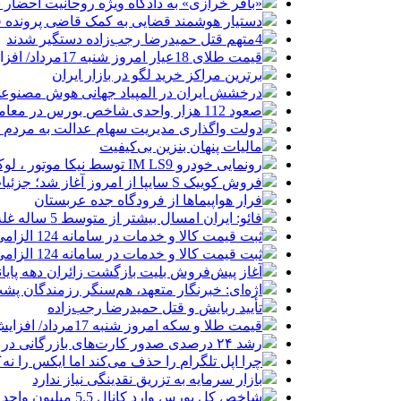
«باقر خرازی» به دادگاه ویژه روحانیت احضار 
دستیار هوشمند قضایی به کمک قاضی پرونده ق
4متهم قتل حمیدرضا رجب‌زاده دستگیر شدند
قیمت طلای 18عیار امروز شنبه 17مرداد/ افزایش قیمت + جدول و جزئیات
برترین مراکز خرید لگو در بازار ایران
درخشش ایران در المپیاد جهانی هوش مصنوع
صعود 112 هزار واحدی شاخص بورس در معاملات امروز
دولت واگذاری مدیریت سهام عدالت به مردم را
مالیات پنهان بنزین بی‌کیفیت
رونمایی خودرو IM LS9 توسط نیکا موتور ، لوکس ترین شاسی بلند EREV در ایران
فروش کوییک S سایپا از امروز آغاز شد؛ جزئیات ثبت‌نام و شرایط
فرار هواپیماها از فرودگاه جده عربستان
فائو: ایران امسال بیشتر از متوسط 5 ساله غله تولید می‌کند
ثبت قیمت کالا و خدمات در سامانه 124 الزامی شد
ثبت قیمت کالا و خدمات در سامانه 124 الزامی شد
آغاز پیش‌فروش بلیت بازگشت زائران دهه پایا
اژه‌ای: خبرنگار متعهد، هم‌سنگر رزمندگان پش
تأیید ربایش و قتل حمیدرضا رجب‌زاده
قیمت طلا و سکه امروز شنبه 17مرداد/ افزایش همه قیمت ها + جدول و جزئیات
رشد ۲۴ درصدی صدور کارت‌های بازرگانی در گرگان
چرا اپل تلگرام را حذف می‌کند اما ایکس را نه؟
بازار سرمایه به تزریق نقدینگی نیاز ندارد
شاخص کل بورس وارد کانال 5.5 میلیون واحد شد