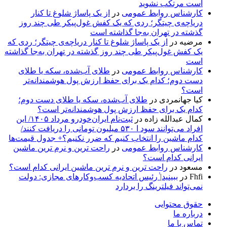
است مرتکب نشوید
کارشناس روابط عمومی
در
از یک پاساژ شلوغ تا کنار
دریاچه‌ی چیتگر؛ ردی که یک کفش غول‌پیکر طی چند روز
گذشته در تهران به‌جا گذاشته است
مرضیه
در
از یک پاساژ شلوغ تا کنار دریاچه‌ی چیتگر؛ ردی که
یک کفش غول‌پیکر طی چند روز گذشته در تهران به‌جا گذاشته
است
کارشناس روابط عمومی
در
طلای آب‌شده، سکه یا طلای
دست دوم؛ کدام یک برای حفظ ارزش پول هوشمندانه‌تر
است؟
کیا جهانمردی
در
طلای آب‌شده، سکه یا طلای دست دوم؛
کدام یک برای حفظ ارزش پول هوشمندانه‌تر است؟
کمال عبدالله زاده
در
ثبت‌نام ایران‌خودرو مرداد ۱۴۰۵/ این
افراد می‌توانند سود ا ۵۳۰ میلیون تومانی را دریافت کنند/
کدام ماشین را انتخاب کنیم که ضرر نکنیم؟+ جدول قیمت‌ها
کارشناس روابط عمومی
در
راحت ترین و نرم ترین ماشین
ایرانی کدام است؟
مسعود
در
راحت ترین و نرم ترین ماشین ایرانی کدام است؟
Fhfi
در
ببینید| ٰرئیس اتحادیه کسب‌وکارهای مجازی: دولت
نمی‌تواند فیلترینگ را بردارد
حقوق محتوایی
درباره ما
تماس با ما