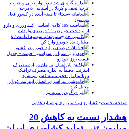
تداوم گرمای شدید در نوار غربی و جنوب
غرب؛ نجف و کربلا در آستانه ۵۰ درجه
سامانه «سیتا» تا هفته آینده در کشور فعال
می‌شود
معافیت 199 کالای اساسی کشاورزی و دارو
از پرداخت عوارض 1.2 درصدی واردات
کاسبی خارج‌نشین‌ها با سهمیه اقامت / ۸
میلیارد بده خودرو وارد کن!
افت 24 درصدی تولید خودرو در کشور
خودرو بی‌مهابا در سراشیبی قیمت+ جدول
قیمت روز خودرو
واکنش ایرانسل به ابهام درباره مصرف
اینترنت: دقیقاً به اندازه مصرف ترافیک
بین‌الملل از حجم بسته کسر می‌شود
خاموشی سراسری، اتصال اینترنت کوبا را
مختل کرد
تهران گرم‌تر می‌شود
صفحه نخست
/
کشاورزی، دامپروری و صنایع غذایی
هشدار نسبت به کاهش 20
میلیون تنی تولید کشاورزی ایران