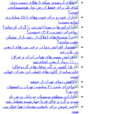
طلای آب‌شده، سکه یا طلای دست دوم؛
کدام یک برای حفظ ارزش پول هوشمندانه‌تر
است؟
بازار خودرو برای خودروهای 5-10 میلیاردی
آماده نیست!
آیا اپراتورها بی‌صدا اینترنت را گران کرده‌اند؟
/ ماجرای «ضریب ۲.۷» چیست؟
چرا صندوق‌های املاک از رشد بازار مسکن
عقب ماندند؟
هشدار افزایش دما در برخی مرزهای اربعین
به ۵۰ درجه
افزایش مسیرهای هوایی ایران و عراق؛
۱۱۰۰ پرواز اربعین انجام شد
۱۵۰ کشور درگیر توفان‌های گردوخاک|
خاورمیانه از کانون‌های اصلی این بحران جهانی
است
کاهش دمای تهران از جمعه
ماجرای بلیت ۲۱ میلیونی تهران ــ اصفهان
چه بود؟
ادارات منطقه سیستان به دلیل وزش باد
شدید و گرد و خاک فردا چهارشنبه تعطیل شد
خبر خوش برای پایتخت نشینان| هوا خنک می
شود