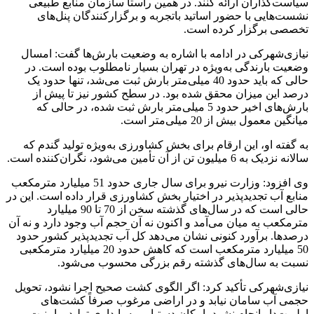
سیاست‌گذاران ارائه کنند. در همین راستا سازمان منابع طبیعی
نشست‌هایی با حضور اساتید باتجربه و برگزارکنندگان پنل‌های
تخصصی برگزار کرده است.
نیازی‌شهرکی در ادامه با اشاره به وضعیت بارش‌ها گفت: امسال
وضعیت بارندگی به‌ویژه در تهران بسیار نامطلوب بوده است. در
حالی که باید حدود 40 میلی‌متر بارش ثبت می‌شد، تنها حدود یک
درصد این میزان محقق شده بود. در سطح کشور نیز تا پیش از
بارش‌های اخیر حدود 5 میلی‌متر بارش ثبت شده، در حالی که
میانگین معمول بیش از 20 میلی‌متر است.
به گفته او، این ارقام برای بخش کشاورزی به‌ویژه تولید گندم که
سالانه نزدیک به 6 میلیون تن از آن تأمین می‌شود، نگران‌کننده است.
وی افزود: وزارت نیرو برای سال جاری حدود 51 میلیارد مترمکعب
منابع آب تجدیدپذیر در اختیار بخش کشاورزی قرار داده است. این در
حالی است که در سال‌های گذشته سخن از 70 تا 90 میلیارد
مترمکعب به میان می‌آمد و اکنون نه آن حجم آب وجود دارد و نه آن
درصدها. برآورد کنونی نشان می‌دهد کل آب تجدیدپذیر کشور حدود
50 میلیارد مترمکعب است که کاهش حدود 20 میلیارد مترمکعبی
نسبت به سال‌های گذشته رقم بزرگی محسوب می‌شود.
نیازی‌شهرکی تأکید کرد: اگر الگوی کشت صحیح اجرا نشود، تحویل
حجمی آب سامان نیابد و در اراضی مرغوب صرفاً کشت‌های
اولویت‌دار انجام نشود، امکان دستیابی به پایداری تولید و امنیت