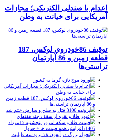
اعدام با صندلی الکتریکی؛ مجازات
آمریکایی برای خیانت به وطن
توقیف 86خودروی لوکس، 187
قطعه زمین و 86 آپارتمان
تراستی‌ها
ورود موج تازه گرما به کشور
اعدام با صندلی الکتریکی؛ مجازات آمریکایی
برای خیانت به وطن
توقیف 86خودروی لوکس، 187 قطعه زمین
و 86 آپارتمان تراستی‌ها
پرونده 3100 قتل به صلح و سازش ختم شد
عبور طلا و نقره از سقف چند هفته‌ای
قیمت طلا و سکه امروز پنجشنبه 15مرداد
1405/ افزایش همه قیمت ها + جدول
تحول بزرگ در آیفون ۱۸ پرو/ سه قابلیت