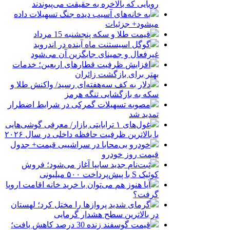
رویایی که بالاخره به حقیقت می‌پیوندند
به خانه‌های آسیب دیده جنگ تسهیلات داده
میشود+ جزئیات
قیمت طلا و سکه پنجشنبه 15 مرداد
گوگل اسیستنت ماه آینده در اندروید
غیرفعال و جمینای جایگزین آن می‌شود
افزایش ظرفیت قطارهای اربعین؛ خدمات
بهتر برای بازگشت زائران
دلار به کف سه‌هفته‌ای رسید/ واکنش طلا و
سکه به بازگشایی تنگه هرمز
مصوبه تسهیلات گمرکی در شرایط اضطرار
تمدید شد
غول‌های ۱ ترابایتی بازار/ معرفی گوشی‌هایی
با بالاترین ظرفیت حافظه داخلی در سال ۲۰۲۶
خودرو بی‌محابا در سراشیبی قیمت+ جدول
قیمت روز خودرو
ثبت‌نام جدید سایپا آغاز می‌شود؛ فروش
کوئیک S با پیش‌پرداخت ۵۰۰ میلیونی
آیا هنوز هم می‌توان با خرید خانه اقامت اروپا
گرفت؟
گرمای شدید پروازها را مختل کرد؛ لهستان
در بالاترین سطح هشدار گرمایی
قیمت گوسفند زنده 30 درصد کاهش یافت؛