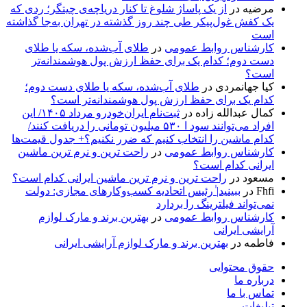
مرضیه
در
از یک پاساژ شلوغ تا کنار دریاچه‌ی چیتگر؛ ردی که
یک کفش غول‌پیکر طی چند روز گذشته در تهران به‌جا گذاشته
است
کارشناس روابط عمومی
در
طلای آب‌شده، سکه یا طلای
دست دوم؛ کدام یک برای حفظ ارزش پول هوشمندانه‌تر
است؟
کیا جهانمردی
در
طلای آب‌شده، سکه یا طلای دست دوم؛
کدام یک برای حفظ ارزش پول هوشمندانه‌تر است؟
کمال عبدالله زاده
در
ثبت‌نام ایران‌خودرو مرداد ۱۴۰۵/ این
افراد می‌توانند سود ا ۵۳۰ میلیون تومانی را دریافت کنند/
کدام ماشین را انتخاب کنیم که ضرر نکنیم؟+ جدول قیمت‌ها
کارشناس روابط عمومی
در
راحت ترین و نرم ترین ماشین
ایرانی کدام است؟
مسعود
در
راحت ترین و نرم ترین ماشین ایرانی کدام است؟
Fhfi
در
ببینید| ٰرئیس اتحادیه کسب‌وکارهای مجازی: دولت
نمی‌تواند فیلترینگ را بردارد
کارشناس روابط عمومی
در
بهترین برند و مارک لوازم
آرایشی ایرانی
فاطمه
در
بهترین برند و مارک لوازم آرایشی ایرانی
حقوق محتوایی
درباره ما
تماس با ما
تبلیغات