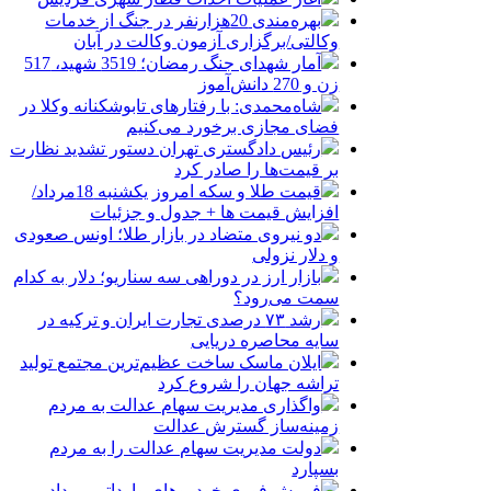
بهره‌مندی 20هزارنفر در جنگ از خدمات
وکالتی/برگزاری آزمون وکالت در آبان
آمار شهدای جنگ رمضان؛ 3519 شهید، 517
زن و 270 دانش‌آموز
شاه‌محمدی: با رفتارهای تابوشکنانه وکلا در
فضای مجازی برخورد می‌کنیم
رئیس دادگستری تهران دستور تشدید نظارت
بر قیمت‌ها را صادر کرد
قیمت طلا و سکه امروز یکشنبه 18مرداد/
افزایش قیمت ها + جدول و جزئیات
دو نیروی متضاد در بازار طلا؛ اونس صعودی
و دلار نزولی
بازار ارز در دوراهی سه سناریو؛ دلار به کدام
سمت می‌رود؟
رشد ۷۳ درصدی تجارت ایران و ترکیه در
سایه محاصره دریایی
ایلان ماسک ساخت عظیم‌ترین مجتمع تولید
تراشه جهان را شروع کرد
واگذاری مدیریت سهام عدالت به مردم
زمینه‌ساز گسترش عدالت
دولت مدیریت سهام عدالت را به مردم
بسپارد
فروش فوری خودروهای وارداتی مرداد