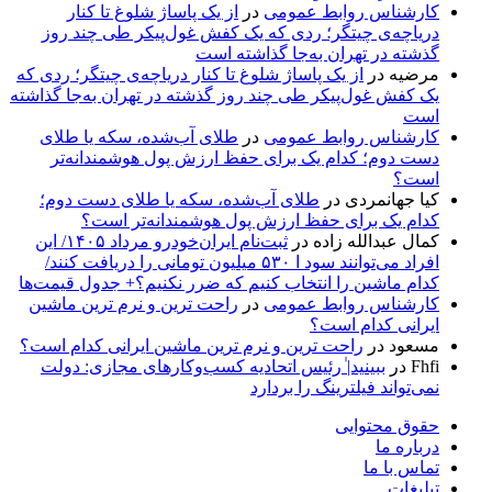
کارشناس روابط عمومی
در
از یک پاساژ شلوغ تا کنار
دریاچه‌ی چیتگر؛ ردی که یک کفش غول‌پیکر طی چند روز
گذشته در تهران به‌جا گذاشته است
مرضیه
در
از یک پاساژ شلوغ تا کنار دریاچه‌ی چیتگر؛ ردی که
یک کفش غول‌پیکر طی چند روز گذشته در تهران به‌جا گذاشته
است
کارشناس روابط عمومی
در
طلای آب‌شده، سکه یا طلای
دست دوم؛ کدام یک برای حفظ ارزش پول هوشمندانه‌تر
است؟
کیا جهانمردی
در
طلای آب‌شده، سکه یا طلای دست دوم؛
کدام یک برای حفظ ارزش پول هوشمندانه‌تر است؟
کمال عبدالله زاده
در
ثبت‌نام ایران‌خودرو مرداد ۱۴۰۵/ این
افراد می‌توانند سود ا ۵۳۰ میلیون تومانی را دریافت کنند/
کدام ماشین را انتخاب کنیم که ضرر نکنیم؟+ جدول قیمت‌ها
کارشناس روابط عمومی
در
راحت ترین و نرم ترین ماشین
ایرانی کدام است؟
مسعود
در
راحت ترین و نرم ترین ماشین ایرانی کدام است؟
Fhfi
در
ببینید| ٰرئیس اتحادیه کسب‌وکارهای مجازی: دولت
نمی‌تواند فیلترینگ را بردارد
حقوق محتوایی
درباره ما
تماس با ما
تبلیغات