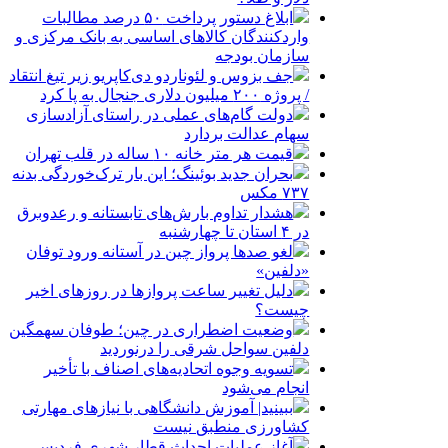
ابلاغ دستور پرداخت ۵۰ درصد مطالبات
واردکنندگان کالاهای اساسی به بانک مرکزی و
سازمان بودجه
جف بزوس و لئوناردو دی‌کاپریو زیر تیغ انتقاد
/ پروژه ۲۰۰ میلیون دلاری جنجال به پا کرد
دولت گام‌های عملی در راستای آزادسازی
سهام عدالت بردارد
قیمت هر متر خانه ۱۰ ساله در قلب تهران
بحران جدید بوئینگ؛ این بار ترک‌خوردگی بدنه
۷۳۷ مکس
هشدار تداوم بارش‌های تابستانه و رعدوبرق
در ۴ استان تا چهارشنبه
لغو صدها پرواز چین در آستانه ورود توفان
«دلفین»
دلیل تغییر ساعت پروازها در روزهای اخیر
چیست؟
وضعیت اضطراری در چین؛ طوفان سهمگین
دلفین سواحل شرقی را درنوردید
تسویه وجوه اتحادیه‌های اصناف با تأخیر
انجام می‌شود
ببینید| آموزش دانشگاهی با نیازهای مهارتی
کشاورزی منطبق نیست
آغاز عملیات احداث قطار شهری فردیس