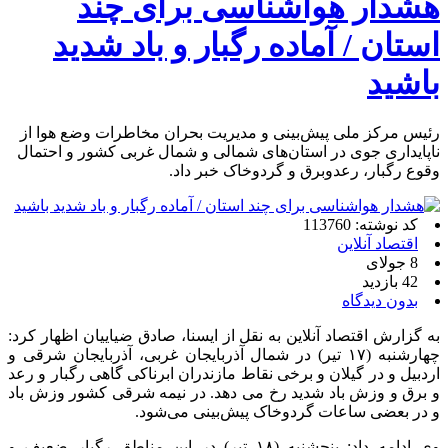
هشدار هواشناسی برای چند
استان / آماده رگبار و باد شدید
باشید
رئیس مرکز ملی پیش‌بینی و مدیریت بحران مخاطرات وضع هوا از
ناپایداری جوی در استان‌های شمالی و شمال غربی کشور و احتمال
وقوع رگبار، رعدوبرق و گردوخاک خبر داد.
کد نوشته: 113760
اقتصاد آنلاین
8 جولای
42 بازدید
بدون دیدگاه
به گزارش اقتصاد آنلاین به نقل از ایسنا، صادق ضیاییان اظهار کرد:
چهارشنبه (۱۷ تیر) در شمال آذربایجان غربی، آذربایجان شرقی و
اردبیل و در گیلان و برخی نقاط مازندران ابرناکی گاهی رگبار و رعد
و برق و وزش باد شدید رخ می دهد. در نیمه شرقی کشور وزش باد
و در بعضی ساعات گردوخاک پیش‌بینی می‌شود.
وی ادامه داد: پنجشنبه (۱۸ تیر) در این مناطق رگبار ضعیف و