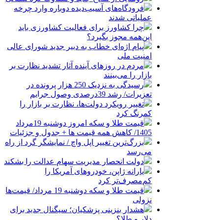
فرودگاه‌های آسیب‌دیده دوباره وارد چرخه
عملیاتی شدند
چرا کشاورز برای فعالیت کشاورزی باید
این‌همه مجوز بگیرد؟
پیام اژه‌ای خطاب به دبیر جدید شورای عالی
امنیت ملی
مردم در روزهای آینده آثار تشدید نظارت بر
بازار را می‌بینند
رسیدگی به نزدیک 250 هزار پرونده در
تعزیرات/ رشد 39درصدی وصول جرایم
تغییر رویکرد دولت‌ها، نظارت بر بازار را
کمرنگ کرد
قیمت طلا و سکه امروز دوشنبه 19مرداد
1405/ کاهش همه قیمت ها + جدول و جزئیات
بزرگ‌ترین تغییر اپل واچ / نمایشگر گرد از راه
می‌رسد
دولت انحصار مدیریت سهام عدالت را بشکند
یارانه ژاپن، خودروهای آمریکا را
کم‌مصرف‌تر کرد
قیمت طلا و سکه دوشنبه 19 مرداد/ قیمت‌ها
نزولی
هشدار بنزینی پزشکیان؛ سیگنال جدید برای
دلار و طلا؟