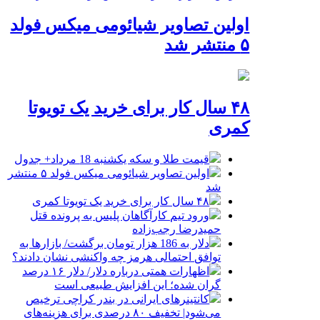
اولین تصاویر شیائومی میکس فولد
۵ منتشر شد
۴۸ سال کار برای خرید یک تویوتا
کمری
قیمت طلا و سکه یکشنبه 18 مرداد+ جدول
اولین تصاویر شیائومی میکس فولد ۵ منتشر
شد
۴۸ سال کار برای خرید یک تویوتا کمری
ورود تیم کارآگاهان پلیس به پرونده قتل
حمیدرضا رجب‌زاده
دلار به 186 هزار تومان برگشت/ بازارها به
توافق احتمالی هرمز چه واکنشی نشان دادند؟
اظهارات همتی درباره دلار/ دلار ۱۶ درصد
گران شده؛ این افزایش طبیعی است
کانتینرهای ایرانی در بندر کراچی ترخیص
می‌شود| تخفیف ۸۰ درصدی برای هزینه‌های