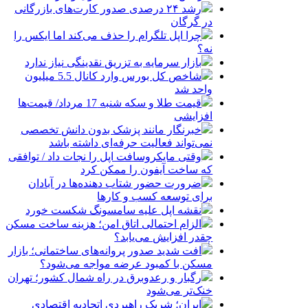
رشد ۲۴ درصدی صدور کارت‌های بازرگانی
در گرگان
چرا اپل تلگرام را حذف می‌کند اما ایکس را
نه؟
بازار سرمایه به تزریق نقدینگی نیاز ندارد
شاخص کل بورس وارد کانال 5.5 میلیون
واحد شد
قیمت طلا و سکه شنبه 17 مرداد/ قیمت‌ها
افزایشی
خبرنگار مانند پزشک بدون دانش تخصصی
نمی‌تواند فعالیت حرفه‌ای داشته باشد
وقتی مایکروسافت اپل را نجات داد / توافقی
که ساخت آیفون را ممکن کرد
ضرورت حضور شتاب ‌دهنده‌ها در آبادان
برای توسعه کسب‌ و کارها
نقشه اپل علیه سامسونگ شکست خورد
الزام احتمالی اتاق امن؛ هزینه ساخت مسکن
چقدر افزایش می‌یابد؟
افت شدید صدور پروانه‌های ساختمانی؛ بازار
مسکن با کمبود عرضه مواجه می‌شود؟
رگبار و رعدوبرق در راه شمال کشور؛ تهران
خنک‌تر می‌شود
ایران؛ شریک راهبردی اتحادیه اقتصادی