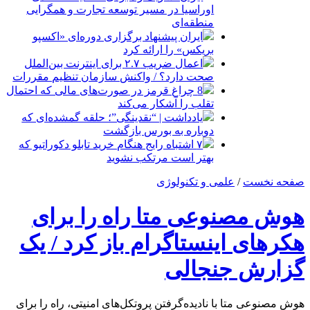
اوراسیا در مسیر توسعه تجارت و همگرایی
منطقه‌ای
ایران پیشنهاد برگزاری دوره‌ای «اکسپو
بریکس» را ارائه کرد
اعمال ضریب ۲.۷ برای اینترنت بین‌الملل
صحت دارد؟ / واکنش سازمان تنظیم مقررات
8 چراغ قرمز در صورت‌های مالی که احتمال
تقلب را آشکار می‌کند
یادداشت | “نقدینگی”؛ حلقه گمشده‌ای که
دوباره به بورس بازگشت
۷ اشتباه رایج هنگام خرید تابلو دکوراتیو که
بهتر است مرتکب نشوید
صفحه نخست
/
علمی و تکنولوژی
هوش مصنوعی متا راه را برای
هکرهای اینستاگرام باز کرد / یک
گزارش جنجالی
هوش مصنوعی متا با نادیده‌گرفتن پروتکل‌های امنیتی، راه را برای