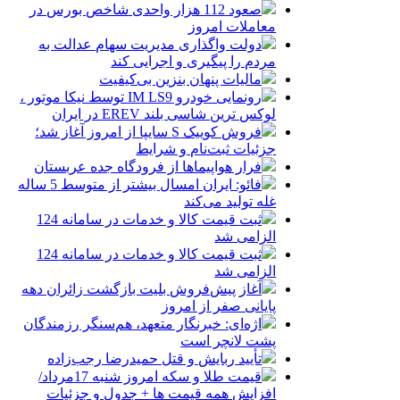
صعود 112 هزار واحدی شاخص بورس در
معاملات امروز
دولت واگذاری مدیریت سهام عدالت به
مردم را پیگیری و اجرایی کند
مالیات پنهان بنزین بی‌کیفیت
رونمایی خودرو IM LS9 توسط نیکا موتور ،
لوکس ترین شاسی بلند EREV در ایران
فروش کوییک S سایپا از امروز آغاز شد؛
جزئیات ثبت‌نام و شرایط
فرار هواپیماها از فرودگاه جده عربستان
فائو: ایران امسال بیشتر از متوسط 5 ساله
غله تولید می‌کند
ثبت قیمت کالا و خدمات در سامانه 124
الزامی شد
ثبت قیمت کالا و خدمات در سامانه 124
الزامی شد
آغاز پیش‌فروش بلیت بازگشت زائران دهه
پایانی صفر از امروز
اژه‌ای: خبرنگار متعهد، هم‌سنگر رزمندگان
پشت لانچر است
تأیید ربایش و قتل حمیدرضا رجب‌زاده
قیمت طلا و سکه امروز شنبه 17مرداد/
افزایش همه قیمت ها + جدول و جزئیات