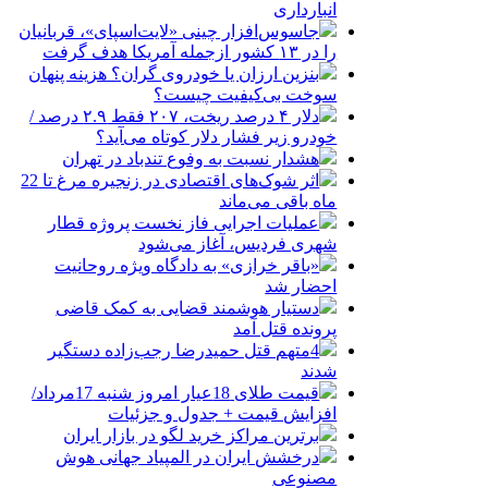
انبارداری
جاسوس‌افزار چینی «لایت‌اسپای»، قربانیان
را در ۱۳ کشور ازجمله آمریکا هدف گرفت
بنزین ارزان یا خودروی گران؟ هزینه پنهان
سوخت بی‌کیفیت چیست؟
دلار ۴ درصد ریخت، ۲۰۷ فقط ۲.۹ درصد /
خودرو زیر فشار دلار کوتاه می‌آید؟
هشدار نسبت به وفوع تندباد در تهران
اثر شوک‌های اقتصادی در زنجیره مرغ تا 22
ماه باقی می‌ماند
عملیات اجرایی فاز نخست پروژه قطار
شهری فردیس، آغاز می‌شود
«باقر خرازی» به دادگاه ویژه روحانیت
احضار شد
دستیار هوشمند قضایی به کمک قاضی
پرونده قتل آمد
4متهم قتل حمیدرضا رجب‌زاده دستگیر
شدند
قیمت طلای 18عیار امروز شنبه 17مرداد/
افزایش قیمت + جدول و جزئیات
برترین مراکز خرید لگو در بازار ایران
درخشش ایران در المپیاد جهانی هوش
مصنوعی