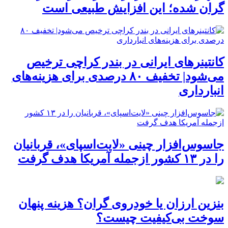
گران شده؛ این افزایش طبیعی است
کانتینرهای ایرانی در بندر کراچی ترخیص
می‌شود| تخفیف ۸۰ درصدی برای هزینه‌های
انبارداری
جاسوس‌افزار چینی «لایت‌اسپای»، قربانیان
را در ۱۳ کشور ازجمله آمریکا هدف گرفت
بنزین ارزان یا خودروی گران؟ هزینه پنهان
سوخت بی‌کیفیت چیست؟