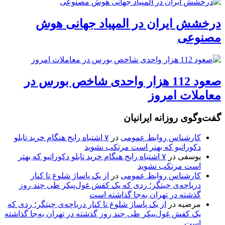
درخشش ایران در المپیاد جهانی هوش
مصنوعی
صعود 112 هزار واحدی شاخص بورس در
معاملات امروز
گفت‌وگوی روزانه ایرانیان
کارشناس روابط عمومی
در
۷ اشتباه رایج هنگام خرید تابلو
دکوراتیو که بهتر است مرتکب نشوید
یوسفی
در
۷ اشتباه رایج هنگام خرید تابلو دکوراتیو که بهتر
است مرتکب نشوید
کارشناس روابط عمومی
در
از یک پاساژ شلوغ تا کنار
دریاچه‌ی چیتگر؛ ردی که یک کفش غول‌پیکر طی چند روز
گذشته در تهران به‌جا گذاشته است
مرضیه
در
از یک پاساژ شلوغ تا کنار دریاچه‌ی چیتگر؛ ردی که
یک کفش غول‌پیکر طی چند روز گذشته در تهران به‌جا گذاشته
است