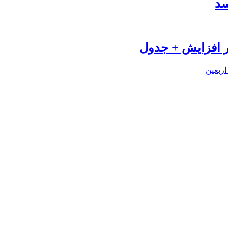
سد
اربعین