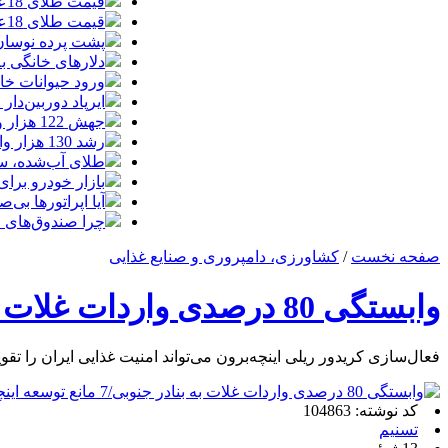
قیمت طلای 18عیار امروز چهارشنبه 14مرداد/ افزایش قیمت + جدول
قیمت طلای 18عیار امروز 14مرداد 1405/ افزایش قیمت + جدول و جزئیات
پشت پرده نوسان ۴۴ هزار تومانی دلار در چند
دلارهای خانگی به
ورود حیوانات خا
ایرپاد دوربین‌دار اپل احتم
جهش 122 هزار واحدی شاخص بورس؛ ورود یک همت پول حقیقی در آغاز معاملات
رشد 130 هزار واحدی بورس با ورود 6 همت پول حقیقی/ صف خرید 700 نماد
طلای آب‌شده، س
بازار خودرو برای خودروهای 5-10
آیا اپراتورها بی‌صد
چرا صندوق‌های ا
صفحه نخست
/
کشاورزی، دامپروری و صنایع غذایی
وابستگی 80 درصدی واردات غلات به بنادر جنوبی/7 مانع توسعه اینچه برون
فعال‌سازی کریدور ریلی اینچه‌برون می‌تواند امنیت غذایی ایران را تقو
کد نوشته: 104863
تسنیم