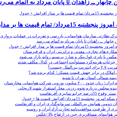
 چابهار ــ زاهدان تا پایان مرداد به اتمام می‌ر
 تمام قیمت ها بر مدار افزایش + جدول
رک نظارتی سازمان هواپیمایی، بازرسی و تعزیرات در عملیات پروازی 
 چابهار ــ زاهدان تا پایان مرداد به اتمام می‌رسد
/ تمام قیمت ها بر مدار افزایش + جدول
مکاری‌های تجاری، معدنی و ترانزیتی ایران و قرقیزستان
ر جزئیات هزینه‌کرد مسئولیت اجتماعی در کدال مکلف شدند
ن‌الملل چیست؟
 املاک در برابر جهش قیمت مسکن؛ کدام برنده شد؟
 نیمه شمالی استان تهران تا شنبه
۲۰۰ میلیون یورویی شرکت هواپیمایی مجارستان
ینده مجلس درباره نحوه ردزنی محل استقرار شهید لاریجانی
جرایم سایبری آفریقاست
نجشنبه 15مرداد/ افزایش قیمت ها + جدول
ان دومین همایش بین‌المللی سرمایه‌گذاری ایران و آفریقاست
ری از ظرفیت موافقت‌نامه تجارت آزاد ایران و روسیه
یز هواپیمای مسافربری چین در ارتفاع بالا /عکس