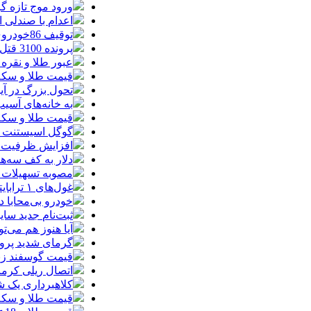
ورود موج تازه گ
اعدام با صندلی 
توقیف 86خودروی لوکس، 187 قطعه زمین و 86 آپارتمان تراستی‌ها
پرونده 3100 قتل به صلح و سازش ختم شد
عبور طلا و نقره
قیمت طلا و سکه امروز پنجشنبه 15مرد
تحول بزرگ در آیفون ۱۸ پرو/ سه قابلیت رویایی که بالاخره به 
به خانه‌های آسی
قیمت طلا و سکه پنجش
گوگل اسیستنت ما
افزایش ظرفیت ق
دلار به کف سه‌ه
مصوبه تسهیلات 
غول‌های ۱ ترابایتی بازار/ معرفی گوشی‌هایی با بالاترین ظرفیت حافظه داخلی در سال ۲۰۲۶
خودرو بی‌محابا
ثبت‌نام جدید سایپا آغاز م
آیا هنوز هم می‌ت
گرمای شدید پروا
قیمت گوسفند زنده 30 درصد کاهش یافت؛ گوشت ا
اتصال ریلی کرمان
کلاهبرداری یک شرکت
قیمت طلا و سکه امروز چهارشنبه 14مر