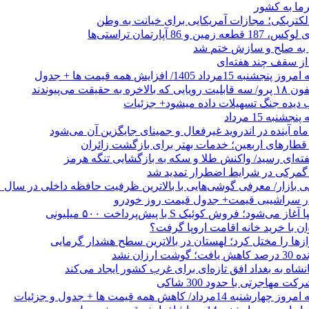
رما به کشور
الکتریکی؛ مجازات آمریکایی برای خیانت به وطن
 از سقف چند هفته‌ای
اد 1405/ افزایش همه قیمت ها + جدول
حقیقت می‌پیوندند
ب دیده جنگ تسهیلات داده میشود+ جزئیات
نبه 15 مرداد
ه آینده در اندروید غیرفعال و جمینای جایگزین آن می‌شود
طارهای اربعین؛ خدمات بهتر برای بازگشت زائران
فته‌ای رسید/ واکنش طلا و سکه به بازگشایی تنگه هرمز
گمرکی در شرایط اضطرار تمدید شد
 در سراشیبی قیمت+ جدول قیمت روز خودرو
ی‌شود؛ فروش کوئیک S با پیش‌پرداخت ۵۰۰ میلیونی
وان با خرید خانه اقامت اروپا گرفت؟
زها را مختل کرد؛ لهستان در بالاترین سطح هشدار گرمایی
رزان نشد
شاه به بغداد افق تازه‌ای برای غرب کشور ایجاد می‌کند
 مهاجرتی با حدود 300 شاکی
داد/ کاهش همه قیمت ها + جدول و جزئیات