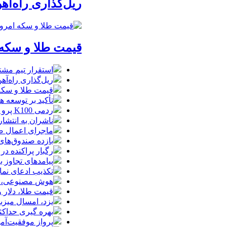
ریل‌گذاری راه‌آهن
قیمت طلا و سکه امروز پنجشنبه 15مرداد/
استقرار تیم مشت
ریل‌گذاری راه‌آهن
قیمت طلا و سکه امروز پنجشنبه 15مرداد
تأکید بر توسعه ه
ردمی K100 پرو مکس با باتری غول‌پیکر و شارژ بی‌سیم روانه بازار می‌شود
ناشران به انتشا
ماجرای اعمال ضریب ۲.۷ برای اینترنت بی
بازده صندوق‌های
رگبار پراکنده در
پیامدهای تجاوز به ایران؛ زیان حدود 
تکذیب ادعای نما
هوش مصنوعی، بستر وقوع 55درصد 
قیمت طلا، دلار و سکه امروز پ
یزد، امسال میزب
بهره گیری حداکث
پرواز موفقیت‌آم