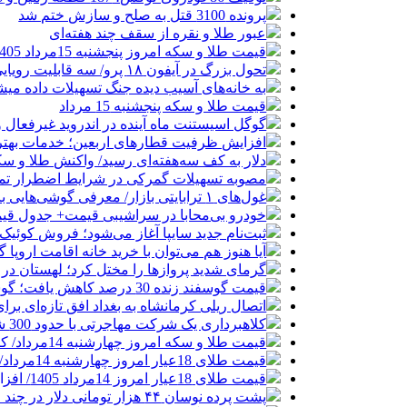
پرونده 3100 قتل به صلح و سازش ختم شد
عبور طلا و نقره از سقف چند هفته‌ای
قیمت طلا و سکه امروز پنجشنبه 15مرداد 1405/ افزایش همه قیمت ها + جدول
تحول بزرگ در آیفون ۱۸ پرو/ سه قابلیت رویایی که بالاخره به حقیقت می‌پیوندند
به خانه‌های آسیب دیده جنگ تسهیلات داده می
قیمت طلا و سکه پنجشنبه 15 مرداد
گوگل اسیستنت ماه آینده در اندروید غیرفعال 
افزایش ظرفیت قطارهای اربعین؛ خدمات بهتر 
دلار به کف سه‌هفته‌ای رسید/ واکنش طلا و سک
مصوبه تسهیلات گمرکی در شرایط اضطرار تم
غول‌های ۱ ترابایتی بازار/ معرفی گوشی‌هایی با بالاترین ظرفیت حافظه داخلی در سال ۲۰۲۶
خودرو بی‌محابا در سراشیبی قیمت+ جدول قی
ثبت‌نام جدید سایپا آغاز می‌شود؛ فروش کوئیک S با پیش‌پرداخت ۵۰۰ میلیون
آیا هنوز هم می‌توان با خرید خانه اقامت اروپا
گرمای شدید پروازها را مختل کرد؛ لهستان در
قیمت گوسفند زنده 30 درصد کاهش یافت؛ گوشت ارزان نشد
اتصال ریلی کرمانشاه به بغداد افق تازه‌ای بر
کلاهبرداری یک شرکت مهاجرتی با حدود 300 شاکی
قیمت طلا و سکه امروز چهارشنبه 14مرداد/ کاهش همه قیمت ها + جدول و جزئیات
قیمت طلای 18عیار امروز چهارشنبه 14مرداد/ افزایش قیمت + جدول
قیمت طلای 18عیار امروز 14مرداد 1405/ افزایش قیمت + جدول و جزئیات
پشت پرده نوسان ۴۴ هزار تومانی دلار در چند ماه