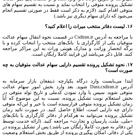
تشکیل پرونده متوفی را انتخاب نماید و نسبت به تقسیم سهام های
متوفی اقدام کنید. (لازم به ذکر است فقط در صورتی تقسیم انجام
می‌شود که دارای سهام دیگری نیز باشد.)
۱۶. لیست دفاتر منتخب میراث را اعلام کنید؟
با مراجعه به آدرس Csdiran.ir در قسمت نحوه انتقال سهام عدالت
متوفیان یکی از کارگزاری یا بانک‌های منتخب را انتخاب کرده و با
برگه انحصار وراثت و مدارک هویتی وراث به این مراکز مراجعه
کنند. قابل ذکر می‌باشد این فرایند کاملا رایگان است.
۱۷. نحوه تشکیل پرونده تقسیم دارایی سهام عدالت متوفیان به چه
صورت است؟
ابتدا می‌بایست وارد درگاه یکپارچه ذینفعان بازار سرمایه به
آدرس Dara.csdiran.ir شوید. بعد وارد بخش امور سهام عدالت
متوفی شوید. سپس با وارد نمودن کدملی و تاریخ تولد متوفی در
بخش استعلام نوبت تشکیل پرونده، نسبت به این موضوع که آیا
زمان تشکیل پرونده متوفی فرارسیده است یا خیر و این‌که متوفی
دارای چه دارایی است، اطلاع حاصل کنید. در صورت تائید زمان
تشکیل پرونده می‌توانید به هرکدام از دفاتر کارگزاری یا بانک‌های
«ملی، ملت، پارسیان و تجارت» مراجعه کنید. (ارائه خدمت توسط
این دفاتر به صورت کاملاً رایگان می باشد.) پس از تشکیل پرونده در
یکی از دفاتر، امکان پیگیری پرونده از طریق بخش استعلام وضعیت