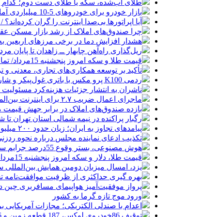
طلای آب‌شده، سکه یا طلای دست دوم؛ کدام 
بازار خودرو برای خودروهای 5-10 میلیاردی آماده نیست!
آیا اپراتورها بی‌صدا اینترنت را گران کرده‌اند؟ / ماجر
چرا صندوق‌های املاک از رشد بازار مسکن عق
هشدار افزایش دما در برخی مرزهای اربعین به ۵۰ درج
ریل‌گذاری راه‌آهن چابهار ــ زاهدان تا پایان مرد
قیمت طلا و سکه امروز پنجشنبه 15مرداد/ تمام قیمت ها بر مدار افزایش + جدول
تأکید بر توسعه همکاری‌های تجاری، معدنی و تر
ردمی K100 پرو مکس با باتری غول‌پیکر و شارژ بی‌سیم روانه بازار می‌شود
ناشران به انتشار جزئیات هزینه‌کرد مسئولیت
ماجرای اعمال ضریب ۲.۷ برای اینترنت بین‌الملل چیست؟
بازده صندوق‌های املاک در برابر جهش قیمت 
رگبار پراکنده در نیمه شمالی استان تهران تا ش
پیامدهای تجاوز به ایران؛ زیان حدود ۲۰۰ میلیون یورویی شرکت هواپیمایی مجارستان
تکذیب ادعای نماینده مجلس درباره نحوه ردزنی
هوش مصنوعی، بستر وقوع 55درصد جرایم سایبری آفریقاست
قیمت طلا، دلار و سکه امروز پنجشنبه 15مرداد/ افزایش قیمت ها + جدول
یزد، امسال میزبان دومین همایش بین‌المللی س
بهره گیری حداکثری از ظرفیت موافقت‌نامه تج
پرواز موفقیت‌آمیز هواپیمای مسافربری چین در
ورود موج تازه گرما به کشور
اعدام با صندلی الکتریکی؛ مجازات آمریکایی ب
توقیف 86خودروی لوکس، 187 قطعه زمین و 86 آپارتمان تراستی‌ها