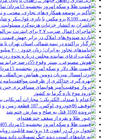
ریل‌گذاری راه‌آهن چابهار ــ زاهدان تا پایان مرد
قیمت طلا و سکه امروز پنجشنبه 15مرداد/ تمام قیمت ها بر مدار افزایش + جدول
تأکید بر توسعه همکاری‌های تجاری، معدنی و تر
ردمی K100 پرو مکس با باتری غول‌پیکر و شارژ بی‌سیم روانه بازار می‌شود
ناشران به انتشار جزئیات هزینه‌کرد مسئولیت
ماجرای اعمال ضریب ۲.۷ برای اینترنت بین‌الملل چیست؟
بازده صندوق‌های املاک در برابر جهش قیمت 
رگبار پراکنده در نیمه شمالی استان تهران تا ش
پیامدهای تجاوز به ایران؛ زیان حدود ۲۰۰ میلیون یورویی شرکت هواپیمایی مجارستان
تکذیب ادعای نماینده مجلس درباره نحوه ردزنی
هوش مصنوعی، بستر وقوع 55درصد جرایم سایبری آفریقاست
قیمت طلا، دلار و سکه امروز پنجشنبه 15مرداد/ افزایش قیمت ها + جدول
یزد، امسال میزبان دومین همایش بین‌المللی س
بهره گیری حداکثری از ظرفیت موافقت‌نامه تج
پرواز موفقیت‌آمیز هواپیمای مسافربری چین در
ورود موج تازه گرما به کشور
اعدام با صندلی الکتریکی؛ مجازات آمریکایی ب
توقیف 86خودروی لوکس، 187 قطعه زمین و 86 آپارتمان تراستی‌ها
پرونده 3100 قتل به صلح و سازش ختم شد
عبور طلا و نقره از سقف چند هفته‌ای
قیمت طلا و سکه امروز پنجشنبه 15مرداد 1405/ افزایش همه قیمت ها + جدول
تحول بزرگ در آیفون ۱۸ پرو/ سه قابلیت رویایی که بالاخره به حقیقت می‌پیوندند
به خانه‌های آسیب دیده جنگ تسهیلات داده می