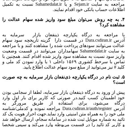
مراجعه به سایت Sejam.ir و یا Sahamedalat.ir نسبت به تکمیل
اطلاعات حساب بانکی خود اقدام نمایند.
۴. به چه روش می‌توان مبلغ سود واریز شده سهام عدالت را
مشاهده کرد؟
با مراجعه به درگاه یکپارچه ذینفعان بازار سرمایه به
آدرس Dara.csdiran.ir در قسمت دارا گزینه تاریخچه سود سهام
عدالت می‌توانند سودهای پرداخت شده را مشاهده کنند و با مراجعه
به سایت Sahamedalat.ir سهامداران می‌توانند در قسمت وضعیت
واریز سود نسبت به مشاهده سود واریز شده اقدام کنند. همچنین با
تماس با سرخط کشوری ۱۵۶۹ داخلی ۱ با وارد نمودن کد ملی و
کلید # نیز می‌توانید از مبلغ سود سهام عدالت اطلاع یابید.
۵. ثبت نام در درگاه یکپارچه ذی‌نفعان بازار سرمایه به چه صورت
است؟
پیش از ورود به درگاه ذینفعان بازار سرمایه، لطفا از سجامی بودن
خود اطمینان کسب کنید.در صورتی که کاربر برای بار اول وارد
درگاه می‌شود، برای استفاده از طریق مرورگر به
آدرس Dara.csdiran.ir/auth/register مراجعه نموده و کدملی/شناسه
ملی خود را به همراه متن امنیتی وارد نماید.جهت احراز هویت یک کد
تائید به شماره موبایل ثبت شده در سامانه سجام، ارسال خواهد شد
و کاربر کد تائید را در قسمت مربوطه وارد می‌کند و سپس شخصا