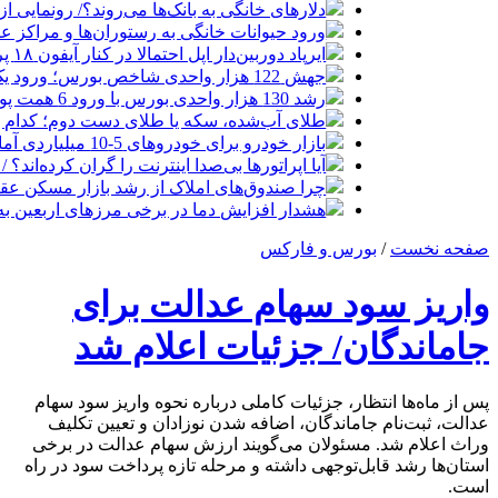
دلارهای خانگی به بانک‌ها می‌روند؟/ رونمایی ا
ورود حیوانات خانگی به رستوران‌ها و مراکز 
ایرپاد دوربین‌دار اپل احتمالا در کنار آیفون ۱۸ پرو رونمایی می‌شود
جهش 122 هزار واحدی شاخص بورس؛ ورود یک همت پول حقیقی در آغاز معاملات
رشد 130 هزار واحدی بورس با ورود 6 همت پول حقیقی/ صف خرید 700 نماد
طلای آب‌شده، سکه یا طلای دست دوم؛ کدام 
بازار خودرو برای خودروهای 5-10 میلیاردی آماده نیست!
آیا اپراتورها بی‌صدا اینترنت را گران کرده‌اند؟ / ماجر
چرا صندوق‌های املاک از رشد بازار مسکن عق
هشدار افزایش دما در برخی مرزهای اربعین به ۵۰ درج
صفحه نخست
/
بورس و فارکس
واریز سود سهام عدالت برای
جاماندگان/ جزئیات اعلام شد
پس از ماه‌ها انتظار، جزئیات کاملی درباره نحوه واریز سود سهام
عدالت، ثبت‌نام جاماندگان، اضافه شدن نوزادان و تعیین تکلیف
وراث اعلام شد. مسئولان می‌گویند ارزش سهام عدالت در برخی
استان‌ها رشد قابل‌توجهی داشته و مرحله تازه پرداخت سود در راه
است.