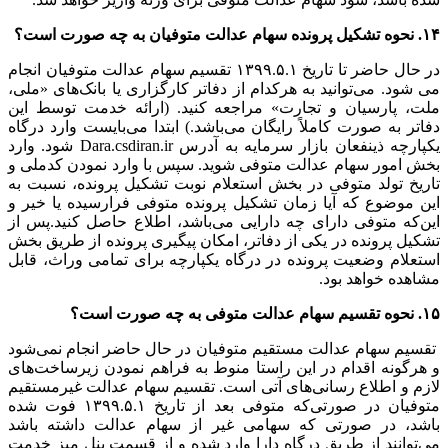
۱۴. نحوه تشکیل پرونده سهام عدالت متوفیان به چه صورت است؟
در حال حاضر تا تاریخ ۱۳۹۹.۵.۱ تقسیم سهام عدالت متوفیان انجام
می شود. می‌توانید به هرکدام از دفاتر کارگزاری یا بانک‌های «ملی،
ملت، پارسیان و تجارت» مراجعه کنید. (ارائه خدمت توسط این
دفاتر به صورت کاملاً رایگان می‌باشد.) ابتدا می‌بایست وارد درگاه
یکپارچه ذینفعان بازار سرمایه به آدرس Dara.csdiran.ir شود. وارد
بخش امور سهام عدالت متوفی شوید. سپس با وارد نمودن کدملی و
تاریخ تولد متوفی در بخش استعلام نوبت تشکیل پرونده، نسبت به
این موضوع که آیا زمان تشکیل پرونده متوفی فرارسیده یا خیر و
این‌که متوفی دارای چه دارایی می‌باشد، اطلاع حاصل کنید.پس از
تشکیل پرونده در یکی از دفاتر، امکان پیگیری پرونده از طریق بخش
استعلام وضعیت پرونده در درگاه یکپارچه برای تمامی وراث، قابل
مشاهده خواهد بود.
۱۵. نحوه تقسیم سهام عدالت متوفی به چه صورت است؟
تقسیم سهام عدالت مستقیم متوفیان در حال حاضر انجام نمی‌شود
و هرگونه اقدام در این راستا منوط به فراهم نمودن زیرساخت‌های
لازم و اطلاع رسانی‌های آتی است. تقسیم سهام عدالت غیرمستقیم
متوفیان در صورتی‌که متوفی بعد از تاریخ ۱۳۹۹.۵.۱ فوت شده
باشد، در صورتی که سهامی غیر از سهام عدالت داشته باشد
می‌توانند از طریق درگاه دارا وارد شده و از قسمت پنل میز خدمت