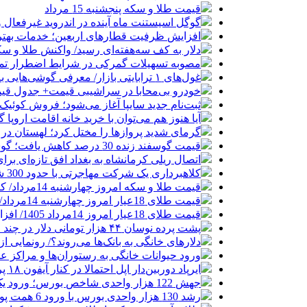
قیمت طلا و سکه پنجشنبه 15 مرداد
گوگل اسیستنت ماه آینده در اندروید غیرفعال 
افزایش ظرفیت قطارهای اربعین؛ خدمات بهتر 
دلار به کف سه‌هفته‌ای رسید/ واکنش طلا و سک
مصوبه تسهیلات گمرکی در شرایط اضطرار تم
غول‌های ۱ ترابایتی بازار/ معرفی گوشی‌هایی با بالاترین ظرفیت حافظه داخلی در سال ۲۰۲۶
خودرو بی‌محابا در سراشیبی قیمت+ جدول قی
ثبت‌نام جدید سایپا آغاز می‌شود؛ فروش کوئیک S با پیش‌پرداخت ۵۰۰ میلیون
آیا هنوز هم می‌توان با خرید خانه اقامت اروپا
گرمای شدید پروازها را مختل کرد؛ لهستان در
قیمت گوسفند زنده 30 درصد کاهش یافت؛ گوشت ارزان نشد
اتصال ریلی کرمانشاه به بغداد افق تازه‌ای بر
کلاهبرداری یک شرکت مهاجرتی با حدود 300 شاکی
قیمت طلا و سکه امروز چهارشنبه 14مرداد/ کاهش همه قیمت ها + جدول و جزئیات
قیمت طلای 18عیار امروز چهارشنبه 14مرداد/ افزایش قیمت + جدول
قیمت طلای 18عیار امروز 14مرداد 1405/ افزایش قیمت + جدول و جزئیات
پشت پرده نوسان ۴۴ هزار تومانی دلار در چند ماه
دلارهای خانگی به بانک‌ها می‌روند؟/ رونمایی ا
ورود حیوانات خانگی به رستوران‌ها و مراکز 
ایرپاد دوربین‌دار اپل احتمالا در کنار آیفون ۱۸ پرو رونمایی می‌شود
جهش 122 هزار واحدی شاخص بورس؛ ورود یک همت پول حقیقی در آغاز معاملات
رشد 130 هزار واحدی بورس با ورود 6 همت پول حقیقی/ صف خرید 700 نماد