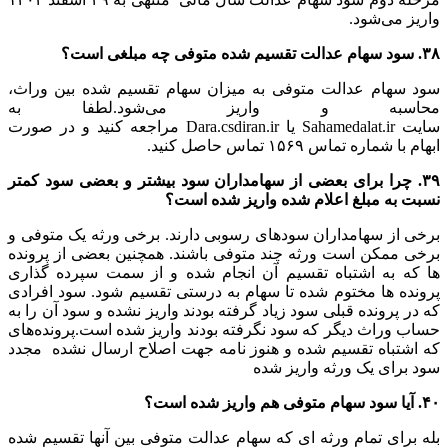
واریز می‌شود.
۳۸. سود سهام عدالت تقسیم شده متوفی چه مبلغی است؟
سود سهام عدالت متوفی به میزان سهام تقسیم شده بین وراث،
محاسبه و واریز می‌شود.لطفا به
سایت Sahamedalat.ir یا Dara.csdiran.ir مراجعه کنید و در صورت
ابهام با شماره تماس ۱۵۶۹ تماس حاصل کنید.
۳۹. چرا برای بعضی از سهامداران سود بیشتر و بعضی سود کمتر
نسبت به مبلغ اعلام شده واریز شده است؟
برخی از سهامداران سودهای رسوبی دارند. برخی ورثه یک متوفی و
برخی ممکن است ورثه چند متوفی باشند. همچنین بعضی از پرونده
ها که به اشتباه تقسیم آن انجام شده و از سمت سپرده گذاری
پرونده ها مختوم شده تا سهام به درستی تقسیم شود. سود افرادی
که در پرونده قبلی سود زیاد گرفته بودند واریز نشده و سود آن را به
حساب وراث دیگر که سود نگرفته بودند واریز شده است.پرونده‌های
که اشتباه تقسیم شده و هنوز نامه جهت اصلاح ارسال نشده مجدد
سود برای یک ورثه واریز شده
۴۰. آیا سود سهام متوفی هم واریز شده است؟
بله برای تمام ورثه ای که سهام عدالت متوفی بین آنها تقسیم شده