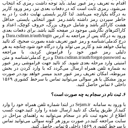
اقدام به تعریف رمز عبور نماید. باید توجه داشت رمزی که انتخاب
می‌شود، رمزی ثابت است که در دفعات بعدی نیز، رمز ورود کاربر
به درگاه یکپارچه می‌باشد. لذا کاربر بایستی نهایت دقت را در به
خاطر سپردن رمز داشته باشد.رمز عبور انتخابی بایستی حداقل
هشت کاراکتر باشد و شامل حروف بزرگ، حروف کوچک، اعداد و
کاراکترهای نگارشی موجود در صفحه کلید باشد. برای دفعات بعدی
ورود به درگاه پس از مراجعه به آدرس Dara.csdiran.ir/auth/login و
درج کدملی/شناسه و رمز عبور تعریف شده بصورت صحیح، کد تائید
پیامک خواهد شد و کاربر می تواند وارد درگاه خود شود.چنانچه به هر
دلیلی رمز عبور خود را فراموش کردید، با مراجعه
به Dara.csdiran.ir/auth/forgot-password و درج کدملی/شناسه و متن
امنیتی وارد مرحله بعدی شوید. کد تائید جهت فراموشی رمز عبور
به شماره تلفن همراه ارسال می‌گردد که با وارد کردن در بخش
مربوطه، امکان تعریف رمز عبور جدید میسر خواهد بود.در صورت
بروز مشکل یا هر سوالی می‌توانید تماس با سرخط کشوری ۱۵۶۹
داخلی ۶ تماس حاصل کنید.
۶. ثبت نام در سجام به چه صورت است؟
با ورود به سامانه Sejam.ir در ابتدا شماره تلفن همراه خود را وارد
کنید.از طریق پیامک کد تایید ارسال شده را وارد کنید.جهت کسب
اطلاع از نحوه ثبت نام در سجام می‌توانید به راهنمای مراحل در
سایت مراجعه کنید.در صورت بروز هر گونه سوالی می‌توانید تماس
با سرخط کشوری ۱۵۶۹ داخلی ۵ تماس حاصل کنید.