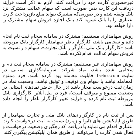
غیرحضوری کارت خود را دریافت کنند. لازم به ذکر است فرآیند
دریافت این کارت بدین صورت است که سهام عدالت مشترک نزد
بانک وثیقه شده و در صورتی‌که مشترک نتواند مبلغ بازپرداخت کارت
اعتباری را با بانک تسویه کند بانک اجازه فروش سهام مشترک را
دارا خواهد بود.
روش سهامداری مستقیم: مشترک در سامانه سجام ثبت نام انجام
داده و سجامی باشد، کارگزار ناظر سهامدار کارگزار بانک مربوطه
باشد «کارگزار بانک ملی ،کارگزار بانک تجارت»، سهام دار نسبت به
فروش سهام عدالت اقدام نکرده باشد.
روش سهامداری غیر مستقیم: مشترک در سامانه سجام ثبت نام و
سجامی شده باشد، نماد شرکت سرمایه‌گذاری استانی در
سایت Tsetmc.com قابلیت معامله پیدا کرده باشد، فرد ممنوع
المعامله نباشد یا سهام وی توقیف و توثیق نباشد، وضعیت نماد در
زمان ثبت درخواست مجاز باشد (در حال حاضر نمادهای استانی در
وضعیت ممنوع و متوقف است)، فرد در پنل آنلاین کارگزاری بانک
مربوطه ثبت نام کرده و فرآیند تغییر کارگزار ناظر را انجام داده
باشد.
پس از ثبت نام در کارگزاری‌های بانک ملی و تجارت سهامدار از
طریق اپلیکیشن های (ایوا و زمرد) نسبت به ثبت درخواست کارت
اعتباری اقدام می نمایند با دریافت کد رهگیری وضعیت درخواست و
فعال شدن کارت را می‌توانند از طریق همان اپلیکیشن پیگیری کنند.