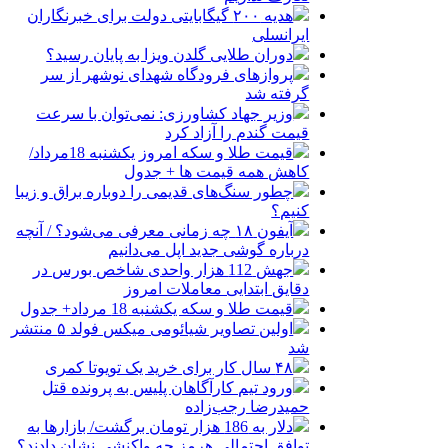
هدیه ۲۰۰ گیگابایتی دولت برای خبرنگاران
ایرانسلی
دوران طلایی گلدن ویزا به پایان رسید؟
پروازهای فرودگاه شهدای نوشهر از سر
گرفته شد
وزیر جهاد کشاورزی: نمی‌توان با سرعت
قیمت گندم را آزاد کرد
قیمت طلا و سکه امروز یکشنبه 18مرداد/
کاهش همه قیمت ها + جدول
چطور سنگ‌های قدیمی را دوباره براق و زیبا
کنیم؟
آیفون ۱۸ چه زمانی معرفی می‌شود؟ / آنچه
درباره گوشی جدید اپل می‌دانیم
جهش 112 هزار واحدی شاخص بورس در
دقایق ابتدایی معاملات امروز
قیمت طلا و سکه یکشنبه 18 مرداد+ جدول
اولین تصاویر شیائومی میکس فولد ۵ منتشر
شد
۴۸ سال کار برای خرید یک تویوتا کمری
ورود تیم کارآگاهان پلیس به پرونده قتل
حمیدرضا رجب‌زاده
دلار به 186 هزار تومان برگشت/ بازارها به
توافق احتمالی هرمز چه واکنشی نشان دادند؟