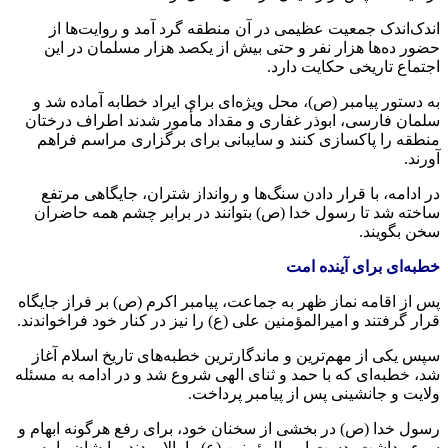
اندک‌اندک جمعیت عظیمی در آن منطقه گرد آمد و روایت‌ها از
حضور ده‌ها هزار نفر و حتی بیش از یکصد هزار مسلمان در این
اجتماع تاریخی حکایت دارد.
به دستور پیامبر (ص)، محل ویژه‌ای برای ایراد خطابه آماده شد و
سلمان فارسی، ابوذر غفاری و مقداد مأمور شدند اطراف درختان
منطقه را پاکسازی کنند و سایبانی برای برگزاری مراسم فراهم
آورند.
در ادامه، با قرار دادن سنگ‌ها و روانداز شتران، جایگاهی مرتفع
ساخته شد تا رسول خدا (ص) بتوانند در برابر چشم همه حاضران
سخن بگویند.
خطبه‌ای برای آینده امت
پس از اقامه نماز ظهر به جماعت، پیامبر اکرم (ص) بر فراز جایگاه
قرار گرفتند و امیرالمؤمنین علی (ع) را نیز در کنار خود فراخواندند.
سپس یکی از مهم‌ترین و ماندگارترین خطبه‌های تاریخ اسلام آغاز
شد، خطبه‌ای که با حمد و ثنای الهی شروع شد و در ادامه به مسئله
ولایت و جانشینی پس از پیامبر پرداخت.
رسول خدا (ص) در بخشی از سخنان خود، برای رفع هرگونه ابهام و
سوءبرداشت، دست امیرالمؤمنین (ع) را بالا بردند و ایشان را به