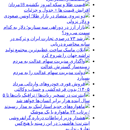
قیمت طلا و سکه امروز یکشنبه 18مرداد/
افزایش قیمت ها + جدول و جزئیات
دو نیروی متضاد در بازار طلا؛ اونس صعودی
و دلار نزولی
بازار ارز در دوراهی سه سناریو؛ دلار به کدام
سمت می‌رود؟
رشد ۷۳ درصدی تجارت ایران و ترکیه در
سایه محاصره دریایی
ایلان ماسک ساخت عظیم‌ترین مجتمع تولید
تراشه جهان را شروع کرد
واگذاری مدیریت سهام عدالت به مردم
زمینه‌ساز گسترش عدالت
دولت مدیریت سهام عدالت را به مردم
بسپارد
فروش فوری خودروهای وارداتی مرداد
۱۴۰۵؛ بدون قرعه‌کشی و حساب وکالتی
اینترنت در تسخیر ربات‌ها / ترافیک بات‌ها تا ۵
سال آینده هزار برابر انسان‌ها خواهد شد
ماهواره‌های جدید استارلینک به مدار رسیدند
/ پرتاب ۲۴ ماهواره با یک موشک
هشدار وزیر ارتباطات درباره گرانفروشی
اینترنت/ هاشمی: در این زمینه با هیچ‌کس
تعارف نداریم