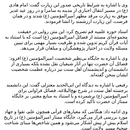
وی با اشاره به شرایط تاریخی صدور این زیارت گفت: امام هادی
(ع) در مسیر انتقال اجباری از مدینه به سامرا و در روز عید غدیر
موفق به زیارت مرقد مطهر امیرالمؤمنین (ع) شدند و در همان
فرصت، این زیارت ارزشمند را انشا فرمودند.
استاد حوزه علمیه قم تصریح کرد: این متن روایی در حقیقت
مجموعه‌ای مستند از فضائل امیرالمؤمنین (ع) است که با استناد به
آیات قرآن کریم تدوین شده و ظرفیت بسیار مهمی برای تبیین
مسئله ولایت در اختیار پژوهشگران و مبلغان قرار می‌دهد.
وی با اشاره به جایگاه بی‌نظیر شخصیت امیرالمؤمنین (ع) افزود:
فضائل آن حضرت تنها در آثار شیعیان نقل نشده بلکه بسیاری از
دانشمندان و اندیشمندان اهل سنت نیز درباره عظمت شخصیت
ایشان سخن گفته‌اند.
رفیعی با اشاره به دیدگاه ابن ابی‌الحدید معتزلی گفت: این دانشمند
برجسته اهل سنت در شرح نهج‌البلاغه، فضائل فراوانی برای
امیرالمؤمنین (ع) برشمرده و با استناد به منابع معتبر، بر جایگاه
ممتاز آن حضرت تأکید کرده است.
وی ادامه داد: هنگامی که معیارهای قرآنی همچون علم، تقوا و جهاد
مورد بررسی قرار می‌گیرد، جایگاه ممتاز امیرالمؤمنین (ع) در تاریخ
اسلام بیش از پیش آشکار می‌شود و همین شاخص‌ها مبنای شناخت
صحیح مسیر ولایت است.