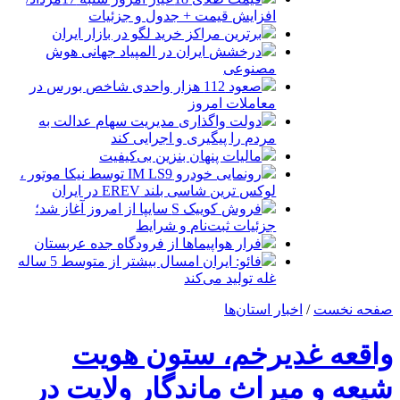
افزایش قیمت + جدول و جزئیات
برترین مراکز خرید لگو در بازار ایران
درخشش ایران در المپیاد جهانی هوش
مصنوعی
صعود 112 هزار واحدی شاخص بورس در
معاملات امروز
دولت واگذاری مدیریت سهام عدالت به
مردم را پیگیری و اجرایی کند
مالیات پنهان بنزین بی‌کیفیت
رونمایی خودرو IM LS9 توسط نیکا موتور ،
لوکس ترین شاسی بلند EREV در ایران
فروش کوییک S سایپا از امروز آغاز شد؛
جزئیات ثبت‌نام و شرایط
فرار هواپیماها از فرودگاه جده عربستان
فائو: ایران امسال بیشتر از متوسط 5 ساله
غله تولید می‌کند
صفحه نخست
/
اخبار استان‌ها
واقعه غدیرخم، ستون هویت
شیعه و میراث ماندگار ولایت در