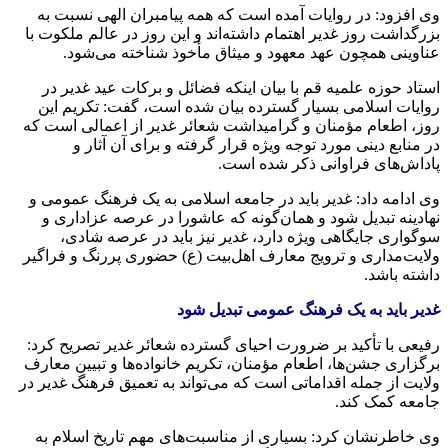
وی افزود: در روایات آمده است که همه پیامبران الهی نسبت به
بزرگداشت روز غدیر اهتمام داشته‌اند و این روز در عالم ملکوت با
عناوینی همچون عهد معهود و میثاق مأخوذ شناخته می‌شود.
استاد حوزه علمیه قم با بیان اینکه فضائل و برکات عید غدیر در
روایات اسلامی بسیار گسترده بیان شده است، گفت: تکریم این
روز، اطعام مؤمنان و گرامیداشت شعائر غدیر از اعمالی است که
در منابع دینی مورد توجه ویژه قرار گرفته و برای آن آثار و
پاداش‌های فراوانی ذکر شده است.
وی ادامه داد: غدیر باید در جامعه اسلامی به یک فرهنگ عمومی و
نهادینه تبدیل شود و همان‌گونه که عاشورا در عرصه عزاداری و
سوگواری جایگاهی ویژه دارد، غدیر نیز باید در عرصه شادی،
ولایت‌مداری و ترویج معارف اهل‌بیت (ع) حضوری پررنگ و فراگیر
داشته باشد.
غدیر باید به یک فرهنگ عمومی تبدیل شود
رفیعی با تأکید بر ضرورت احیای گسترده شعائر غدیر تصریح کرد:
برگزاری جشن‌ها، اطعام مؤمنان، تکریم خانواده‌ها و تبیین معارف
ولایت از جمله اقداماتی است که می‌تواند به تعمیق فرهنگ غدیر در
جامعه کمک کند.
وی خاطرنشان کرد: بسیاری از مناسبت‌های مهم تاریخ اسلام به