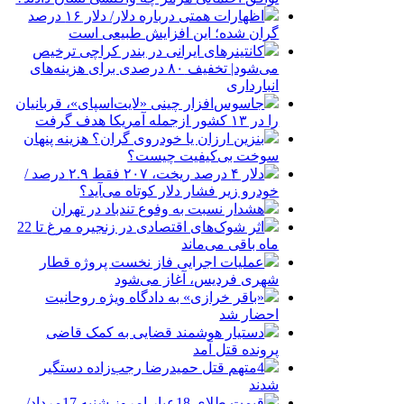
اظهارات همتی درباره دلار/ دلار ۱۶ درصد
گران شده؛ این افزایش طبیعی است
کانتینرهای ایرانی در بندر کراچی ترخیص
می‌شود| تخفیف ۸۰ درصدی برای هزینه‌های
انبارداری
جاسوس‌افزار چینی «لایت‌اسپای»، قربانیان
را در ۱۳ کشور ازجمله آمریکا هدف گرفت
بنزین ارزان یا خودروی گران؟ هزینه پنهان
سوخت بی‌کیفیت چیست؟
دلار ۴ درصد ریخت، ۲۰۷ فقط ۲.۹ درصد /
خودرو زیر فشار دلار کوتاه می‌آید؟
هشدار نسبت به وفوع تندباد در تهران
اثر شوک‌های اقتصادی در زنجیره مرغ تا 22
ماه باقی می‌ماند
عملیات اجرایی فاز نخست پروژه قطار
شهری فردیس، آغاز می‌شود
«باقر خرازی» به دادگاه ویژه روحانیت
احضار شد
دستیار هوشمند قضایی به کمک قاضی
پرونده قتل آمد
4متهم قتل حمیدرضا رجب‌زاده دستگیر
شدند
قیمت طلای 18عیار امروز شنبه 17مرداد/