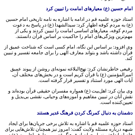
امام حسین (ع) معیارهای امامت را تبیین کرد
استاد حوزه علمیه قم در ادامه با اشاره به نامه تاریخی امام حسین
(ع) به مردم کوفه اظهار کرد: سیدالشهدا (ع) در پاسخ به دعوت
مردم کوفه، معیارهای اساسی امامت را تبیین کردند و یکی از
مهم‌ترین ویژگی‌های امام را حاکمیت بر اساس قرآن دانستند.
وی افزود: بر اساس این نگاه، امام کسی است که شناخت عمیق از
قرآن داشته باشد و بتواند معارف الهی را برای جامعه تفسیر و تبیین
کند.
رفیعی خاطرنشان کرد: نهج‌البلاغه نمونه‌ای روشن از پیوند عمیق
امیرالمؤمنین (ع) با قرآن کریم است و در بخش‌های مختلف آن،
آیات الهی مورد استناد و تفسیر قرار گرفته است.
وی بیان کرد: اهل‌بیت (ع) همواره مفسران حقیقی قرآن بوده‌اند و
نقش آنان در تبیین مفاهیم و آموزه‌های وحیانی، نقشی بی‌بدیل و
تعیین‌کننده است.
دشمنان به دنبال کمرنگ کردن فرهنگ غدیر هستند
استاد حوزه علمیه قم با اشاره به تلاش برخی جریان‌ها برای ایجاد
شبهه درباره مسئله ولایت گفت: امروز نیز همچنان تلاش‌هایی برای
فاصله انداختن نسل جوان از فرهنگ غدیر و معارف اهل‌بیت (ع) در