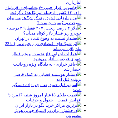
انبارداری
جاسوس‌افزار چینی «لایت‌اسپای»، قربانیان
را در ۱۳ کشور ازجمله آمریکا هدف گرفت
بنزین ارزان یا خودروی گران؟ هزینه پنهان
سوخت بی‌کیفیت چیست؟
دلار ۴ درصد ریخت، ۲۰۷ فقط ۲.۹ درصد /
خودرو زیر فشار دلار کوتاه می‌آید؟
هشدار نسبت به وفوع تندباد در تهران
اثر شوک‌های اقتصادی در زنجیره مرغ تا 22
ماه باقی می‌ماند
عملیات اجرایی فاز نخست پروژه قطار
شهری فردیس، آغاز می‌شود
«باقر خرازی» به دادگاه ویژه روحانیت
احضار شد
دستیار هوشمند قضایی به کمک قاضی
پرونده قتل آمد
4متهم قتل حمیدرضا رجب‌زاده دستگیر
شدند
قیمت طلای 18عیار امروز شنبه 17مرداد/
افزایش قیمت + جدول و جزئیات
برترین مراکز خرید لگو در بازار ایران
درخشش ایران در المپیاد جهانی هوش
مصنوعی