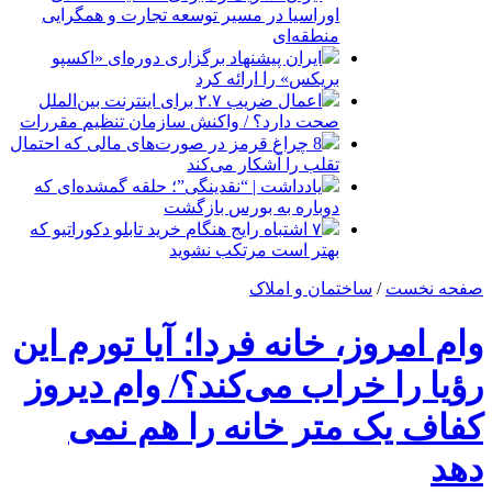
اوراسیا در مسیر توسعه تجارت و همگرایی
منطقه‌ای
ایران پیشنهاد برگزاری دوره‌ای «اکسپو
بریکس» را ارائه کرد
اعمال ضریب ۲.۷ برای اینترنت بین‌الملل
صحت دارد؟ / واکنش سازمان تنظیم مقررات
8 چراغ قرمز در صورت‌های مالی که احتمال
تقلب را آشکار می‌کند
یادداشت | “نقدینگی”؛ حلقه گمشده‌ای که
دوباره به بورس بازگشت
۷ اشتباه رایج هنگام خرید تابلو دکوراتیو که
بهتر است مرتکب نشوید
صفحه نخست
/
ساختمان و املاک
وام امروز، خانه فردا؛ آیا تورم این
رؤیا را خراب می‌کند؟/ وام دیروز
کفاف یک متر خانه را هم نمی
دهد