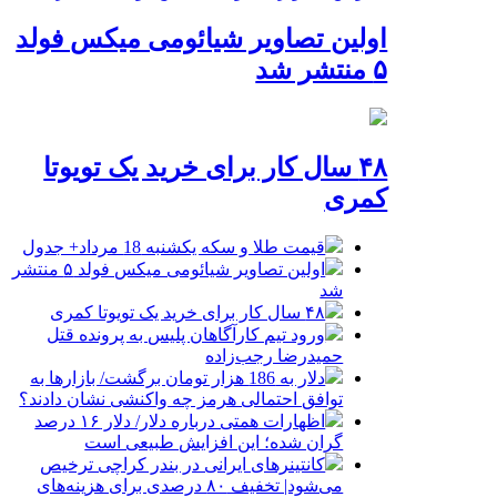
اولین تصاویر شیائومی میکس فولد
۵ منتشر شد
۴۸ سال کار برای خرید یک تویوتا
کمری
قیمت طلا و سکه یکشنبه 18 مرداد+ جدول
اولین تصاویر شیائومی میکس فولد ۵ منتشر
شد
۴۸ سال کار برای خرید یک تویوتا کمری
ورود تیم کارآگاهان پلیس به پرونده قتل
حمیدرضا رجب‌زاده
دلار به 186 هزار تومان برگشت/ بازارها به
توافق احتمالی هرمز چه واکنشی نشان دادند؟
اظهارات همتی درباره دلار/ دلار ۱۶ درصد
گران شده؛ این افزایش طبیعی است
کانتینرهای ایرانی در بندر کراچی ترخیص
می‌شود| تخفیف ۸۰ درصدی برای هزینه‌های