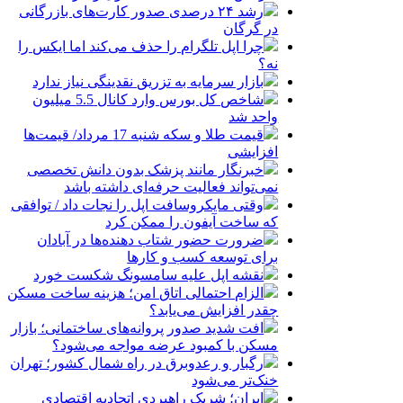
رشد ۲۴ درصدی صدور کارت‌های بازرگانی
در گرگان
چرا اپل تلگرام را حذف می‌کند اما ایکس را
نه؟
بازار سرمایه به تزریق نقدینگی نیاز ندارد
شاخص کل بورس وارد کانال 5.5 میلیون
واحد شد
قیمت طلا و سکه شنبه 17 مرداد/ قیمت‌ها
افزایشی
خبرنگار مانند پزشک بدون دانش تخصصی
نمی‌تواند فعالیت حرفه‌ای داشته باشد
وقتی مایکروسافت اپل را نجات داد / توافقی
که ساخت آیفون را ممکن کرد
ضرورت حضور شتاب ‌دهنده‌ها در آبادان
برای توسعه کسب‌ و کارها
نقشه اپل علیه سامسونگ شکست خورد
الزام احتمالی اتاق امن؛ هزینه ساخت مسکن
چقدر افزایش می‌یابد؟
افت شدید صدور پروانه‌های ساختمانی؛ بازار
مسکن با کمبود عرضه مواجه می‌شود؟
رگبار و رعدوبرق در راه شمال کشور؛ تهران
خنک‌تر می‌شود
ایران؛ شریک راهبردی اتحادیه اقتصادی