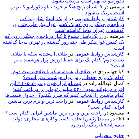
دکوراتیو که بهتر است مرتکب نشوید
یوسفی
در
۷ اشتباه رایج هنگام خرید تابلو دکوراتیو که بهتر
است مرتکب نشوید
کارشناس روابط عمومی
در
از یک پاساژ شلوغ تا کنار
دریاچه‌ی چیتگر؛ ردی که یک کفش غول‌پیکر طی چند روز
گذشته در تهران به‌جا گذاشته است
مرضیه
در
از یک پاساژ شلوغ تا کنار دریاچه‌ی چیتگر؛ ردی که
یک کفش غول‌پیکر طی چند روز گذشته در تهران به‌جا گذاشته
است
کارشناس روابط عمومی
در
طلای آب‌شده، سکه یا طلای
دست دوم؛ کدام یک برای حفظ ارزش پول هوشمندانه‌تر
است؟
کیا جهانمردی
در
طلای آب‌شده، سکه یا طلای دست دوم؛
کدام یک برای حفظ ارزش پول هوشمندانه‌تر است؟
کمال عبدالله زاده
در
ثبت‌نام ایران‌خودرو مرداد ۱۴۰۵/ این
افراد می‌توانند سود ا ۵۳۰ میلیون تومانی را دریافت کنند/
کدام ماشین را انتخاب کنیم که ضرر نکنیم؟+ جدول قیمت‌ها
کارشناس روابط عمومی
در
راحت ترین و نرم ترین ماشین
ایرانی کدام است؟
مسعود
در
راحت ترین و نرم ترین ماشین ایرانی کدام است؟
Fhfi
در
ببینید| ٰرئیس اتحادیه کسب‌وکارهای مجازی: دولت
نمی‌تواند فیلترینگ را بردارد
حقوق محتوایی