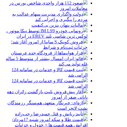
صعود 112 هزار واحدی شاخص بورس در
معاملات امروز
دولت واگذاری مدیریت سهام عدالت به
مردم را پیگیری و اجرایی کند
مالیات پنهان بنزین بی‌کیفیت
رونمایی خودرو IM LS9 توسط نیکا موتور ،
لوکس ترین شاسی بلند EREV در ایران
فروش کوییک S سایپا از امروز آغاز شد؛
جزئیات ثبت‌نام و شرایط
فرار هواپیماها از فرودگاه جده عربستان
فائو: ایران امسال بیشتر از متوسط 5 ساله
غله تولید می‌کند
ثبت قیمت کالا و خدمات در سامانه 124
الزامی شد
ثبت قیمت کالا و خدمات در سامانه 124
الزامی شد
آغاز پیش‌فروش بلیت بازگشت زائران دهه
پایانی صفر از امروز
اژه‌ای: خبرنگار متعهد، هم‌سنگر رزمندگان
پشت لانچر است
تأیید ربایش و قتل حمیدرضا رجب‌زاده
قیمت طلا و سکه امروز شنبه 17مرداد/
افزایش همه قیمت ها + جدول و جزئیات