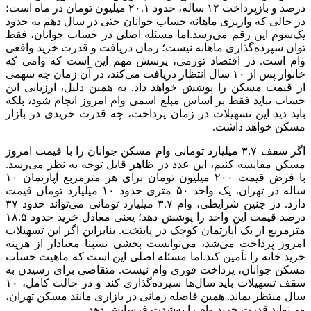
درصد و بازپرداخت ۱۲ ساله، حدود ۲۰.۱ میلیون تومان در ماه است؛
در حالی که واریزی ماهانه حساب جوانان حتی در سال دهم به حدود
یک‌سوم این رقم می‌رسد.اما مسئله اصلی در حساب جوانان، فقط
توان سپرده‌گذاری ماهانه نیست؛ زمان دریافت و قدرت خرید واقعی
وام است. در اقتصاد تورمی، پرسش مهم این است که وامی که
خانوار پس از ۱۰ سال انتظار دریافت می‌کند، در آن زمان چه سهمی
از قیمت مسکن را پوشش خواهد داد. به همین دلیل، ارزیابی این
حساب نباید فقط بر اساس مبلغ اسمی وام امروز انجام شود، بلکه
باید دید این تسهیلات در زمان پرداخت، چه قدرت خریدی در بازار
مسکن خواهد داشت.
اگر سقف ۳.۷ میلیارد تومانی وام مسکن جوانان را با قیمت امروز
مسکن مقایسه کنیم، این عدد در ظاهر قابل توجه به نظر می‌رسد.
با فرض قیمت ۲۰۰ میلیون تومان برای هر مترمربع آپارتمان ۱۰
ساله در تهران، یک واحد ۵۰ متری حدود ۱۰ میلیارد تومان قیمت
دارد. در چنین شرایطی، وام ۳.۷ میلیارد تومانی می‌تواند حدود ۳۷
درصد قیمت این واحد را پوشش دهد؛ یعنی معادل خرید حدود ۱۸.۵
مترمربع از یک آپارتمان کوچک در پایتخت. بنابراین اگر این تسهیلات
امروز پرداخت می‌شد، می‌توانست بخشی نسبتاً معنادار از هزینه
خرید خانه را تأمین کند.اما مسئله اصلی این است که ماهیت حساب
مسکن جوانان، پرداخت فوری وام نیست. متقاضی برای رسیدن به
سقف تسهیلات باید سال‌ها سپرده‌گذاری کند و در حالت کامل، ۱۰
سال منتظر بماند. همین فاصله زمانی در بازاری مانند مسکن تهران،
می‌تواند قدرت خرید وام را به‌شدت فرسایش دهد.