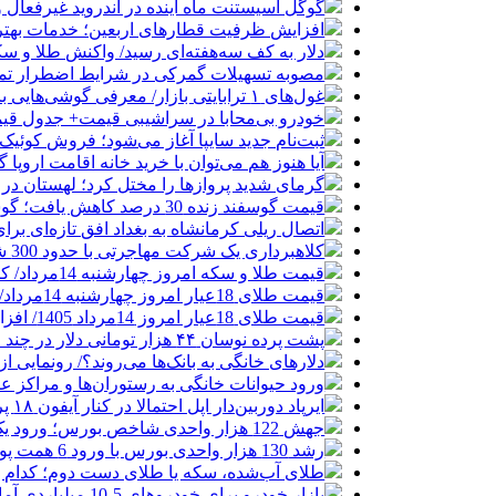
گوگل اسیستنت ماه آینده در اندروید غیرفعال 
افزایش ظرفیت قطارهای اربعین؛ خدمات بهتر 
دلار به کف سه‌هفته‌ای رسید/ واکنش طلا و سک
مصوبه تسهیلات گمرکی در شرایط اضطرار تم
غول‌های ۱ ترابایتی بازار/ معرفی گوشی‌هایی با بالاترین ظرفیت حافظه داخلی در سال ۲۰۲۶
خودرو بی‌محابا در سراشیبی قیمت+ جدول قی
ثبت‌نام جدید سایپا آغاز می‌شود؛ فروش کوئیک S با پیش‌پرداخت ۵۰۰ میلیون
آیا هنوز هم می‌توان با خرید خانه اقامت اروپا
گرمای شدید پروازها را مختل کرد؛ لهستان در
قیمت گوسفند زنده 30 درصد کاهش یافت؛ گوشت ارزان نشد
اتصال ریلی کرمانشاه به بغداد افق تازه‌ای بر
کلاهبرداری یک شرکت مهاجرتی با حدود 300 شاکی
قیمت طلا و سکه امروز چهارشنبه 14مرداد/ کاهش همه قیمت ها + جدول و جزئیات
قیمت طلای 18عیار امروز چهارشنبه 14مرداد/ افزایش قیمت + جدول
قیمت طلای 18عیار امروز 14مرداد 1405/ افزایش قیمت + جدول و جزئیات
پشت پرده نوسان ۴۴ هزار تومانی دلار در چند ماه
دلارهای خانگی به بانک‌ها می‌روند؟/ رونمایی ا
ورود حیوانات خانگی به رستوران‌ها و مراکز 
ایرپاد دوربین‌دار اپل احتمالا در کنار آیفون ۱۸ پرو رونمایی می‌شود
جهش 122 هزار واحدی شاخص بورس؛ ورود یک همت پول حقیقی در آغاز معاملات
رشد 130 هزار واحدی بورس با ورود 6 همت پول حقیقی/ صف خرید 700 نماد
طلای آب‌شده، سکه یا طلای دست دوم؛ کدام 
بازار خودرو برای خودروهای 5-10 میلیاردی آماده نیست!