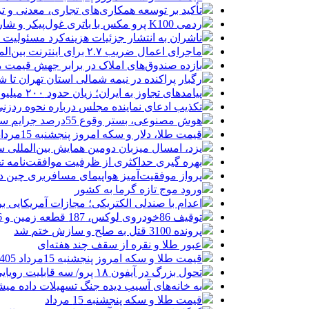
تأکید بر توسعه همکاری‌های تجاری، معدنی و تر
ردمی K100 پرو مکس با باتری غول‌پیکر و شارژ بی‌سیم روانه بازار می‌شود
ناشران به انتشار جزئیات هزینه‌کرد مسئولیت
ماجرای اعمال ضریب ۲.۷ برای اینترنت بین‌الملل چیست؟
بازده صندوق‌های املاک در برابر جهش قیمت 
رگبار پراکنده در نیمه شمالی استان تهران تا ش
پیامدهای تجاوز به ایران؛ زیان حدود ۲۰۰ میلیون یورویی شرکت هواپیمایی مجارستان
تکذیب ادعای نماینده مجلس درباره نحوه ردزنی
هوش مصنوعی، بستر وقوع 55درصد جرایم سایبری آفریقاست
قیمت طلا، دلار و سکه امروز پنجشنبه 15مرداد/ افزایش قیمت ها + جدول
یزد، امسال میزبان دومین همایش بین‌المللی س
بهره گیری حداکثری از ظرفیت موافقت‌نامه تج
پرواز موفقیت‌آمیز هواپیمای مسافربری چین در
ورود موج تازه گرما به کشور
اعدام با صندلی الکتریکی؛ مجازات آمریکایی ب
توقیف 86خودروی لوکس، 187 قطعه زمین و 86 آپارتمان تراستی‌ها
پرونده 3100 قتل به صلح و سازش ختم شد
عبور طلا و نقره از سقف چند هفته‌ای
قیمت طلا و سکه امروز پنجشنبه 15مرداد 1405/ افزایش همه قیمت ها + جدول
تحول بزرگ در آیفون ۱۸ پرو/ سه قابلیت رویایی که بالاخره به حقیقت می‌پیوندند
به خانه‌های آسیب دیده جنگ تسهیلات داده می
قیمت طلا و سکه پنجشنبه 15 مرداد