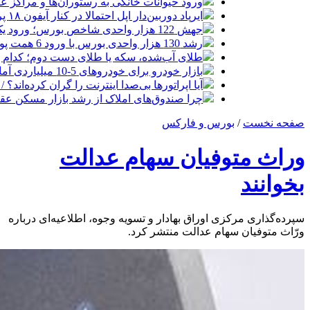
ورود حیوانات خانگی به رستوران‌ها و مراکز 
ایرپاد دوربین‌دار اپل احتمالا در کنار آیفون ۱۸ پرو رونمایی می‌شود
جهش 122 هزار واحدی شاخص بورس؛ ورود یک همت پول حقیقی در آغاز معاملات
رشد 130 هزار واحدی بورس با ورود 6 همت پول حقیقی/ صف خرید 700 نماد
طلای آب‌شده، سکه یا طلای دست دوم؛ کدام 
بازار خودرو برای خودروهای 5-10 میلیاردی آماده نیست!
آیا اپراتورها بی‌صدا اینترنت را گران کرده‌اند؟ / ماجر
چرا صندوق‌های املاک از رشد بازار مسکن عق
صفحه نخست
/
بورس و فارکس
وراث متوفیان سهام عدالت
بخوانند
سپرده‌گذاری مرکزی اوراق بهادار و تسویه وجوه، اطلاعیه‌ای درباره
ورّاث متوفیان سهام عدالت منتشر کرد.