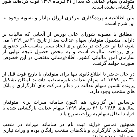
متوفیان سهام عدالتی که بعد از ۳۱ تیرماه ۱۳۹۹ فوت کرده‌اند، هنوز
بازگشایی نشده است.
متن اطلاعیه سپرده‌گذاری مرکزی اوراق بهادار و تسویه وجوه به
این شرح است:
«مطابق با مصوبه شورای عالی بورس از آنجایی‌ که مالیات بر
دارایی مشمول متوفیان سهام عدالت بعد از تاریخ ۳۱ تیر ۱۳۹۹ می
شود، لذا این شرکت در تلاش برای ایجاد بستر مناسب غیر حضوری
برای پرداخت مالیات است و به محض حصول نتیجه نهایی از
سازمان امور مالیاتی کشور، اطلاع‌رسانی مقتضی در این خصوص
صورت خواهد گرفت.
در حال حاضر تا اطلاع ثانوی تنها برای متوفیان با تاریخ فوت قبل از
۳۱ تیر ۱۳۹۹ که سهام عدالت غیرمستقیم داشتند امکان تشکیل
پرونده تقسیم سهام عدالت در دفاتر شرکت های کارگزاری و بانک
های منتخب وجود دارد.»
براساس این گزارش، هم اکنون سامانه میراث برای متوفیان
سال‌های ۱۳۸۴ تا ۳۱ تیرماه ۱۳۹۹ سهام عدالت بازگشایی شده تا
فرایند انتقال سهام به وراث تسریع یابد.
همچنین تمامی فرایند ثبت نام در سامانه میراث در شعب
شرکت‌های کارگزاری و بانک‌های منتخب رایگان بوده و وراث نیازی
به پرداخت وجه ندارند.