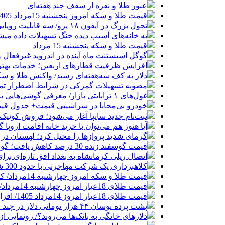
عبور طلا و نقره از سقف چند هفته‌ای
قیمت طلا و سکه امروز پنجشنبه 15مرداد 1405/ افزایش همه قیمت ها + جدول
تحول بزرگ در آیفون ۱۸ پرو/ سه قابلیت رویایی که بالاخره به حقیقت می‌پیوندند
به خانه‌های آسیب دیده جنگ تسهیلات داده می
قیمت طلا و سکه پنجشنبه 15 مرداد
گوگل اسیستنت ماه آینده در اندروید غیرفعال 
افزایش ظرفیت قطارهای اربعین؛ خدمات بهتر 
دلار به کف سه‌هفته‌ای رسید/ واکنش طلا و سک
مصوبه تسهیلات گمرکی در شرایط اضطرار تم
غول‌های ۱ ترابایتی بازار/ معرفی گوشی‌هایی با بالاترین ظرفیت حافظه داخلی در سال ۲۰۲۶
خودرو بی‌محابا در سراشیبی قیمت+ جدول قی
ثبت‌نام جدید سایپا آغاز می‌شود؛ فروش کوئیک S با پیش‌پرداخت ۵۰۰ میلیون
آیا هنوز هم می‌توان با خرید خانه اقامت اروپا
گرمای شدید پروازها را مختل کرد؛ لهستان در
قیمت گوسفند زنده 30 درصد کاهش یافت؛ گوشت ارزان نشد
اتصال ریلی کرمانشاه به بغداد افق تازه‌ای بر
کلاهبرداری یک شرکت مهاجرتی با حدود 300 شاکی
قیمت طلا و سکه امروز چهارشنبه 14مرداد/ کاهش همه قیمت ها + جدول و جزئیات
قیمت طلای 18عیار امروز چهارشنبه 14مرداد/ افزایش قیمت + جدول
قیمت طلای 18عیار امروز 14مرداد 1405/ افزایش قیمت + جدول و جزئیات
پشت پرده نوسان ۴۴ هزار تومانی دلار در چند ماه
دلارهای خانگی به بانک‌ها می‌روند؟/ رونمایی ا