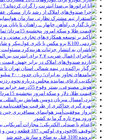
آیا اپراتورها بی‌صدا اینترنت را گران کرده‌اند؟ / ماجر
چرا صندوق‌های املاک از رشد بازار مسکن عق
استقرار تیم مشترک نظارتی سازمان هواپیمایی
ریل‌گذاری راه‌آهن چابهار ــ زاهدان تا پایان مرد
قیمت طلا و سکه امروز پنجشنبه 15مرداد/ تمام قیمت ها بر مدار افزایش + جدول
تأکید بر توسعه همکاری‌های تجاری، معدنی و تر
ردمی K100 پرو مکس با باتری غول‌پیکر و شارژ بی‌سیم روانه بازار می‌شود
ناشران به انتشار جزئیات هزینه‌کرد مسئولیت
ماجرای اعمال ضریب ۲.۷ برای اینترنت بین‌الملل چیست؟
بازده صندوق‌های املاک در برابر جهش قیمت 
رگبار پراکنده در نیمه شمالی استان تهران تا ش
پیامدهای تجاوز به ایران؛ زیان حدود ۲۰۰ میلیون یورویی شرکت هواپیمایی مجارستان
تکذیب ادعای نماینده مجلس درباره نحوه ردزنی
هوش مصنوعی، بستر وقوع 55درصد جرایم سایبری آفریقاست
قیمت طلا، دلار و سکه امروز پنجشنبه 15مرداد/ افزایش قیمت ها + جدول
یزد، امسال میزبان دومین همایش بین‌المللی س
بهره گیری حداکثری از ظرفیت موافقت‌نامه تج
پرواز موفقیت‌آمیز هواپیمای مسافربری چین در
ورود موج تازه گرما به کشور
اعدام با صندلی الکتریکی؛ مجازات آمریکایی ب
توقیف 86خودروی لوکس، 187 قطعه زمین و 86 آپارتمان تراستی‌ها
پرونده 3100 قتل به صلح و سازش ختم شد