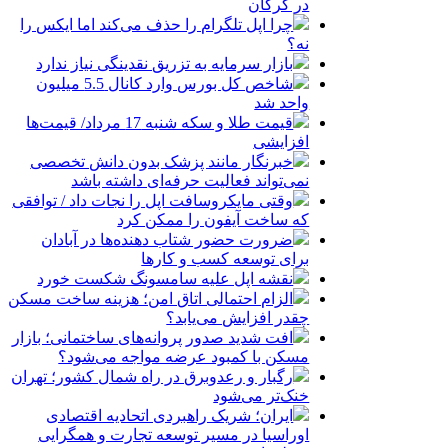
در گرگان
چرا اپل تلگرام را حذف می‌کند اما ایکس را
نه؟
بازار سرمایه به تزریق نقدینگی نیاز ندارد
شاخص کل بورس وارد کانال 5.5 میلیون
واحد شد
قیمت طلا و سکه شنبه 17 مرداد/ قیمت‌ها
افزایشی
خبرنگار مانند پزشک بدون دانش تخصصی
نمی‌تواند فعالیت حرفه‌ای داشته باشد
وقتی مایکروسافت اپل را نجات داد / توافقی
که ساخت آیفون را ممکن کرد
ضرورت حضور شتاب ‌دهنده‌ها در آبادان
برای توسعه کسب‌ و کارها
نقشه اپل علیه سامسونگ شکست خورد
الزام احتمالی اتاق امن؛ هزینه ساخت مسکن
چقدر افزایش می‌یابد؟
افت شدید صدور پروانه‌های ساختمانی؛ بازار
مسکن با کمبود عرضه مواجه می‌شود؟
رگبار و رعدوبرق در راه شمال کشور؛ تهران
خنک‌تر می‌شود
ایران؛ شریک راهبردی اتحادیه اقتصادی
اوراسیا در مسیر توسعه تجارت و همگرایی