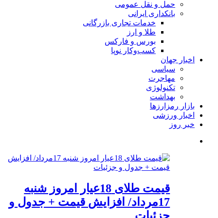
حمل و نقل عمومی
بانکداری ایرانی
خدمات تجاری بازرگانی
طلا و ارز
بورس و فارکس
کسب‌وکار نوپا
اخبار جهان
سیاسی
مهاجرت
تکنولوژی
بهداشت
بازار رمزارزها
اخبار ورزشی
خبر روز
قیمت طلای 18عیار امروز شنبه
17مرداد/ افزایش قیمت + جدول و
جزئیات