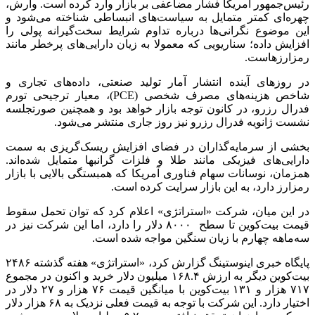
رئیس‌جمهور آمریکا فشار مضاعفی بر بازار وارد کرده است. وارش،
چهره‌ای کمتر متمایل به سیاست‌های انبساطی شناخته می‌شود و
این موضوع نگرانی‌ها درباره تداوم شرایط سخت‌گیرانه پولی را
افزایش داده؛ سناریویی که معمولا به زیان دارایی‌های پرخطر مانند
رمزارزهاست.
در روزهای آینده انتشار آمار تولید صنعتی، داده‌های تجاری و
شاخص هزینه‌های مصرف شخصی (PCE)، معیار ترجیحی تورم
فدرال رزرو، در کانون توجه بازار خواهد بود و همچنین صورتجلسه
نشست ژانویه فدرال رزرو نیز روز جاری منتشر می‌شود.
بخشی از سرمایه‌گذاران در فضای افزایش ریسک‌گریزی به سمت
دارایی‌های فیزیکی مانند طلا و فلزات گرانبها متمایل شده‌اند.
همزمان، نوسانات سهام فناوری آمریکا که همبستگی بالایی با بازار
رمزارز دارد، به این بازار سرایت کرده است.
در این میان، شرکت «استراتژی» اعلام کرد که توان تحمل سقوط
قیمت بیت‌کوین تا سطح ۸۰۰۰ دلار را دارد، اما این شرکت نیز در
سه‌ماهه چهارم با زیان سنگین مواجه شده است.
پایگاه خبری اینوستینگ گزارش کرد، «استراتژی» هفته گذشته ۲۴۸۶
بیت‌کوین دیگر به ارزش ۱۶۸.۴ میلیون دلار خرید و اکنون در مجموع
۷۱۷ هزار و ۱۳۱ بیت‌کوین با میانگین قیمت ۷۶ هزار و ۲۷ دلار در
اختیار دارد. این شرکت با توجه به قیمت فعلی نزدیک به ۶۸ هزار دلار