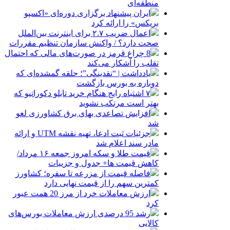
منطقه‌ای
ایران پیشنهاد برگزاری دوره‌ای «اکسپو
بریکس» را ارائه کرد
اعمال ضریب ۲.۷ برای اینترنت بین‌الملل
صحت دارد؟ / واکنش سازمان تنظیم مقررات
8 چراغ قرمز در صورت‌های مالی که احتمال
تقلب را آشکار می‌کند
یادداشت | “نقدینگی”؛ حلقه گمشده‌ای که
دوباره به بورس بازگشت
۷ اشتباه رایج هنگام خرید تابلو دکوراتیو که
بهتر است مرتکب نشوید
افزایش تصاعدی بهای برق کشاورزی لغو
شد
جزئیات ثبت ادعا، تهیه نقشه UTM و ارائه
مادر سند اعلام شد
قیمت طلا و سکه امروز جمعه ۱۶ مرداد/
کاهش قیمت ها+ جدول و جزییات
فاصله قیمت از مزرعه تا سفره؛ کشاورز
کمترین سهم را از قیمت نهایی دارد
ارزش معاملات خرد از مرز 20 همت عبور
کرد
رشد 95 درصدی ارزش معاملات بورس‌های
کالایی