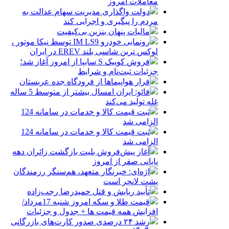
معاملات امروز
دولت واگذاری مدیریت سهام عدالت به
مردم را پیگیری و اجرایی کند
مالیات پنهان بنزین بی‌کیفیت
رونمایی خودرو IM LS9 توسط نیکا موتور ،
لوکس ترین شاسی بلند EREV در ایران
فروش کوییک S سایپا از امروز آغاز شد؛
جزئیات ثبت‌نام و شرایط
فرار هواپیماها از فرودگاه جده عربستان
فائو: ایران امسال بیشتر از متوسط 5 ساله
غله تولید می‌کند
ثبت قیمت کالا و خدمات در سامانه 124
الزامی شد
ثبت قیمت کالا و خدمات در سامانه 124
الزامی شد
آغاز پیش‌فروش بلیت بازگشت زائران دهه
پایانی صفر از امروز
اژه‌ای: خبرنگار متعهد، هم‌سنگر رزمندگان
پشت لانچر است
تأیید ربایش و قتل حمیدرضا رجب‌زاده
قیمت طلا و سکه امروز شنبه 17مرداد/
افزایش همه قیمت ها + جدول و جزئیات
رشد ۲۴ درصدی صدور کارت‌های بازرگانی