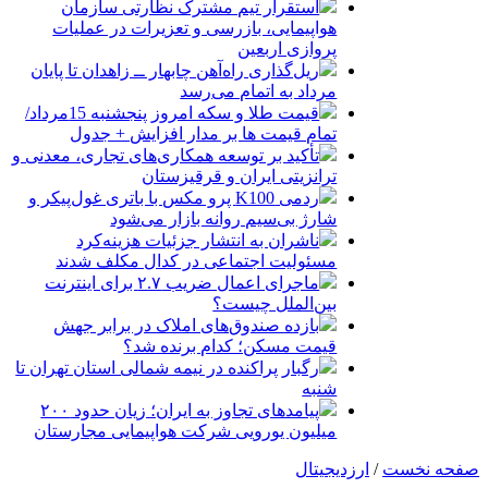
استقرار تیم مشترک نظارتی سازمان
هواپیمایی، بازرسی و تعزیرات در عملیات
پروازی اربعین
ریل‌گذاری راه‌آهن چابهار ــ زاهدان تا پایان
مرداد به اتمام می‌رسد
قیمت طلا و سکه امروز پنجشنبه 15مرداد/
تمام قیمت ها بر مدار افزایش + جدول
تأکید بر توسعه همکاری‌های تجاری، معدنی و
ترانزیتی ایران و قرقیزستان
ردمی K100 پرو مکس با باتری غول‌پیکر و
شارژ بی‌سیم روانه بازار می‌شود
ناشران به انتشار جزئیات هزینه‌کرد
مسئولیت اجتماعی در کدال مکلف شدند
ماجرای اعمال ضریب ۲.۷ برای اینترنت
بین‌الملل چیست؟
بازده صندوق‌های املاک در برابر جهش
قیمت مسکن؛ کدام برنده شد؟
رگبار پراکنده در نیمه شمالی استان تهران تا
شنبه
پیامدهای تجاوز به ایران؛ زیان حدود ۲۰۰
میلیون یورویی شرکت هواپیمایی مجارستان
صفحه نخست
/
ارزدیجیتال