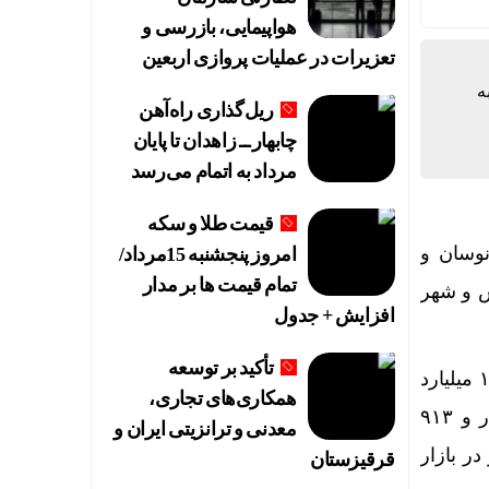
هواپیمایی، بازرسی و
تعزیرات در عملیات پروازی اربعین
ند
ه
ریل‌گذاری راه‌آهن
چابهار ــ زاهدان تا پایان
مرداد به اتمام می‌رسد
قیمت طلا و سکه
نوسان و
امروز پنجشنبه 15مرداد/
تمام قیمت ها بر مدار
رس و شهر
انی
افزایش + جدول
تأکید بر توسعه
امروز بورس تهران پس از پنج روز تعطیلی، پرقدرت بازگشایی شد و بیش از ۴ هزار و ۱۷۶ میلیارد
همکاری‌های تجاری،
تومان پول حقیقی وارد بازار سهام شد. در مقابل، صندوق‌های درآمد ثابت با خروج ۲ هزار و ۹۱۳
قاست
معدنی و ترانزیتی ایران و
ر بازار
قرقیزستان