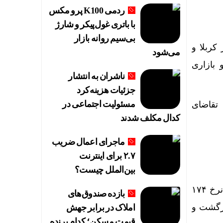
ردمی K100 پرو مکس
با باتری غول‌پیکر و شارژ
بی‌سیم روانه بازار
کربلا و
می‌شود
 بازاری
ناشران به انتشار
جزئیات هزینه‌کرد
مسئولیت اجتماعی در
 تقاضای
کدال مکلف شدند
ماجرای اعمال ضریب
۲.۷ برای اینترنت
بین‌الملل چیست؟
قیمت دلار آزاد معاملات امروز را با نرخ ۱۷۵ هزار و ۴۴۰ تومان بازگشایی کرد و با کاهش تا نرخ ۱۷۴
بازده صندوق‌های
 به کانال ۱۷۵ هزار تومان بازگشت و
املاک در برابر جهش
د
قیمت مسکن؛ کدام برنده