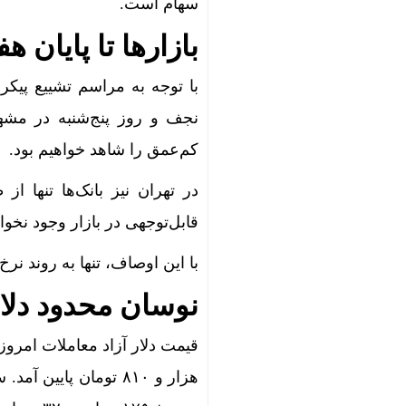
سهام است.
پرواز موفقی
بازارها تا پایان ه
ورود موج ت
با توجه به مراسم تشییع پیکر 
اعدام با ص
نجف و روز پنج‌شنبه در مشهد 
توقیف 86خودروی لوکس، 187 قطعه زمین و 86 آپارتمان تراستی‌ها
کم‌عمق را شاهد خواهیم بود.
پرونده 3100 قتل به صلح و سازش ختم شد
در تهران نیز بانک‌ها تنها 
عبور طلا و 
قابل‌توجهی در بازار وجود نخو
قیمت طلا و سکه امروز پن
با این اوصاف، تنها به روند نر
تحول بزرگ در آیفون ۱۸ پرو/ سه قابلیت رو
نوسان محدود دلار،
به خانه‌ها
قیمت طلا و سک
گوگل اسیستن