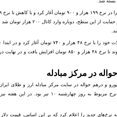
یت قطارهای اربعین؛ خدمات بهتر برای بازگشت زائران
 سه‌هفته‌ای رسید/ واکنش طلا و سکه به بازگشایی تنگه هرمز
و ۷۳۰ تومان پایین آمد. پس از حمایت از این سطح، دوباره وارد کا
لات گمرکی در شرایط اضطرار تمدید شد
حابا در سراشیبی قیمت+ جدول قیمت روز خودرو
ا آغاز می‌شود؛ فروش کوئیک S با پیش‌پرداخت ۵۰۰ میلیونی
 می‌توان با خرید خانه اقامت اروپا گرفت؟
واله در مرکز مبادله
 پروازها را مختل کرد؛ لهستان در بالاترین سطح هشدار گرما
ورو و درهم حواله در سایت مرکز مبادله ارز و طلای ایران
ش یافت؛ گوشت ارزان نشد
پنج‌شنبه اعلام نشد و آخرین نرخ مربوط به روز چهارشنبه ۱۰ تیر بود. در
کرمانشاه به بغداد افق تازه‌ای برای غرب کشور ایجاد می‌کند
ک شرکت مهاجرتی با حدود 300 شاکی
ه نرخ‌های جدید را اعلام کرد که بر این اساس، قیمت دلار ح