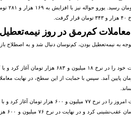
ارشنبه 14مرداد/ کاهش همه قیمت ها + جدول و جزئیات
افزایش به ۱۴۸ هزار و ۱۶۳ توما
+ جدول
فت.
 جزئیات
معاملات کم‌رمق در روز نیمه‌تعطیل
ی دلار در چند ماه
توجه به نیمه‌تعطیل بودن، کم‌نوسان دنبال شد و به اصطلاح با
گی به بانک‌ها می‌روند؟/ رونمایی از ابزار جدید ارزی بانک مرک
ات خانگی به رستوران‌ها و مراکز عرضه غذا تخلف بهداشتی ا
هر گرم طلای ۱۸ عیار معاملات خود را در نرخ ۱۸ میلیون و ۶۸۳ هزار تومان
اپل احتمالا در کنار آیفون ۱۸ پرو رونمایی می‌شود
یون و ۶۰۰ هزار تومان پایین آمد. سپس با حمایت از این سطح، در نهایت معام
اند.
قیمت طلای آبشده نیز معاملات امروز را در نرخ ۷۷ میلیون و ۶۰۰ هزار توما
ه، سکه یا طلای دست دوم؛ کدام یک برای حفظ ارزش پول ه
نرخ ۷۶ میلیون و ۲۴۰ هزار ت
روهای 5-10 میلیاردی آماده نیست!