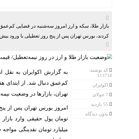
ردمی K100 پرو مکس با باتری غول‌پیکر و شارژ بی‌سیم روانه بازار می‌شود
ناشران به 
بازار طلا، سکه و ارز امروز سه‌شنبه در فضایی کم‌عمق
ماجرای اعمال ضریب ۲.۷ برا
کردند، بورس تهران پس از پنج روز تعطیلی با ورود بیش از ۴ هزار میلیارد تومان پول حقیقی، آغازی قدرتمند
بازده صندو
رگبار پراکن
کد نوشته:
به گزارش اکوایران به نقل از 
پیامدهای تجاوز به ایران؛
113718
کم‌عمق دنبال شد. از ابتدای هف
تکذیب ادعا
اکوایران
تهران، بازارها در وضعیت نیمه‌
7 جولای
هوش مصنوعی، بستر وقو
55 بازدید
قیمت طلا، دلار و سک
بدون دیدگاه
یزد، امسال 
میلیارد تومان نقدینگی مواجه 
بهره گیری 