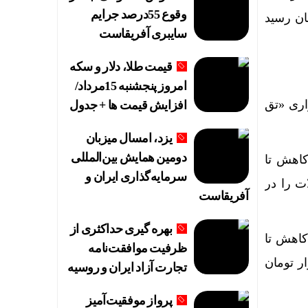
وقوع 55درصد جرایم
ن رسید. یورو حواله‌ نیز با افزایش به ۱۶۹ هزار و ۲۸۱ تومان رسید
سایبری آفریقاست
قیمت طلا، دلار و سکه
امروز پنجشنبه 15مرداد/
زاری «تق
افزایش قیمت ها + جدول
زی
یزد، امسال میزبان
ست
دومین همایش بین‌المللی
 آغاز کرد و با کاهش تا
سرمایه‌گذاری ایران و
لات را در
آفریقاست
بهره گیری حداکثری از
ن آغاز کرد و با کاهش تا
ظرفیت موافقت‌نامه
وشمندانه‌تر است؟
ومان عقب‌نشینی کرد و در نهایت در نرخ ۷۶ میلیون و ۶۰۰ هزار تومان
تجارت آزاد ایران و روسیه
پرواز موفقیت‌آمیز