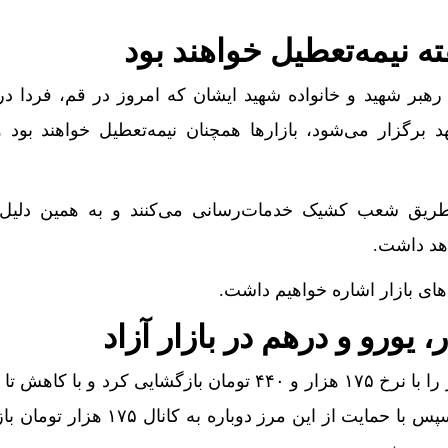
ت‌آمیز هواپیمای مسافربری چین در ارتفاع بالا /عکس
فته نیمه‌تعطیل خواهند بود
ازه گرما به کشور
رهبر شهید و خانواده شهید ایشان که امروز در قم، فردا در 
ندلی الکتریکی؛ مجازات آمریکایی برای خیانت به وطن
برگزار می‌شود، بازارها همچنان نیمه‌تعطیل خواهند بود و
از طریق شعب کشیک خدمات‌رسانی می‌کنند و به همین دلیل
نقره از سقف چند هفته‌ای
اهد داشت.
جشنبه 15مرداد 1405/ افزایش همه قیمت ها + جدول
خ‌های بازار اشاره خواهیم داشت.
یایی که بالاخره به حقیقت می‌پیوندند
 یورو و درهم در بازار آزاد
ی آسیب دیده جنگ تسهیلات داده میشود+ جزئیات
ه پنجشنبه 15 مرداد
هزار و ۸۱۰ تومان پایین آمد. سپس با حمایت از این مرز دوباره
ت ماه آینده در اندروید غیرفعال و جمینای جایگزین آن می‌شو