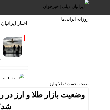
اخبار ایرانیان
ن
ب
پ
استقرار تی
صفحه نخست
/
طلا و ارز
ریل‌گذاری را
وضعیت بازار طلا و ارز در ر
قیمت طلا و سکه امروز پنجش
شد؟/
تأکید بر تو