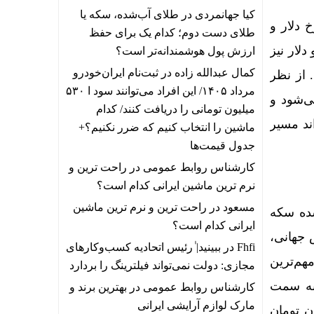
کیا جهانمردی
در
طلای آب‌شده، سکه یا
 نرخ دلار و
طلای دست دوم؛ کدام یک برای حفظ
 ۴۱۵۰ دلار تثبیت شود و دلار نیز
ارزش پول هوشمندانه‌تر است؟
کمال عبدالله زاده
در
ثبت‌نام ایران‌خودرو
 از نظر
مرداد ۱۴۰۵/ این افراد می‌توانند سود ا ۵۳۰
 طلای ۱۸ عیار محسوب می‌شود و
میلیون تومانی را دریافت کنند/ کدام
ی‌تواند مسیر
ماشین را انتخاب کنیم که ضرر نکنیم؟+
جدول قیمت‌ها
کارشناس روابط عمومی
در
راحت ترین و
نرم ترین ماشین ایرانی کدام است؟
مسعود
در
راحت ترین و نرم ترین ماشین
شده سکه
ایرانی کدام است؟
 جهانی،
Fhfi
در
ببینید| ٰرئیس اتحادیه کسب‌وکارهای
 محدوده ۱۷۷ میلیون تومان مهم‌ترین
مجازی: دولت نمی‌تواند فیلترینگ را بردارد
به سمت
کارشناس روابط عمومی
در
بهترین برند و
مارک لوازم آرایشی ایرانی
 دارد. در مقابل، از دست رفتن حمایت ۱۷۷ میلیون تومان