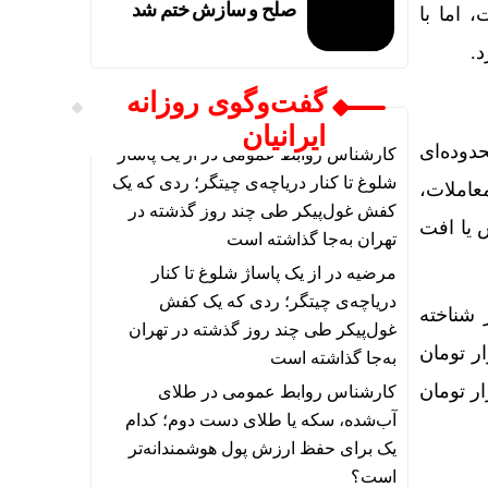
صلح و سازش ختم شد
یش تا نرخ ۴۱۷۸ دلار بالا رفت، اما با
گفت‌وگوی روزانه
ایرانیان
حدوده‌ای
کارشناس روابط عمومی
در
از یک پاساژ
شلوغ تا کنار دریاچه‌ی چیتگر؛ ردی که یک
املات،
کفش غول‌پیکر طی چند روز گذشته در
 یا افت
تهران به‌جا گذاشته است
مرضیه
در
از یک پاساژ شلوغ تا کنار
دریاچه‌ی چیتگر؛ ردی که یک کفش
ت مهم دلار شناخته
غول‌پیکر طی چند روز گذشته در تهران
 سطح، احتمال بازگشت قیمت به سمت ۱۷۶ هزار تا ۱۷۷ هزار تومان
به‌جا گذاشته است
 ۱۷۴ هزار تومان می‌تواند زمینه اصلاح بیشتر تا حوالی ۱۷۲ هزار تومان
کارشناس روابط عمومی
در
طلای
آب‌شده، سکه یا طلای دست دوم؛ کدام
یک برای حفظ ارزش پول هوشمندانه‌تر
است؟