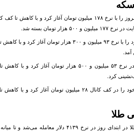
 بی‌صدا اینترنت را گران کرده‌اند؟ / ماجرای «ضریب ۲.۷» چیست؟
سکه
های املاک از رشد بازار مسکن عقب ماندند؟
۵ هزار تومان بسته شد.
 طلا
در بازار جهانی، قیمت انس طلا در ابتدای روز در نرخ ۴۱۳۹ دلار معامله می‌ش