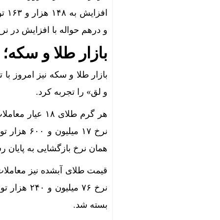
قیمت طلا و سکه امروز چه
قیمت طلای 18عیار امروز چهارشنبه 14مرداد/ افزایش قیمت 
و درهم حواله با افزایش در نرخ ۴۰ هزار و ۳۴۳ تومان قرار گر
قیمت طلای 18عیار امروز 14مرداد 1405/ افزایش قیمت + جدول و
بازار طلا و سکه؛ 
پشت پرده نوسان ۴۴ هزار تومان
بازار طلا و سکه نیز امروز با 
دلارهای خان
و لق» را تجربه کرد.
ورود حیوان
ایرپاد دوربین‌دار 
نرخ ۱۷ میل
جهش 122 هزار واحدی شاخص بورس؛ ورود یک همت پول حقیقی در آغاز معاملات
همان نرخ بازگشایی به پایان رس
رشد 130 هزار واحدی بورس با ورود 6 همت پول حقیقی/ صف خرید 700 نماد
طلای آب‌شد
بازار خودرو برای خود
بسته شد.