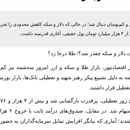
انتشار جزئیات هزینه‌کرد مسئولیت اجتماعی در کدال مکلف شد
 و کم‌نوسان دنبال شد؛ در حالی که دلار و سکه کاهش محدودی را تجرب
ی اینترنت بین‌الملل چیست؟
 داشت.
ق‌های املاک در برابر جهش قیمت مسکن؛ کدام برنده شد؟
ده در نیمه شمالی استان تهران تا شنبه
اقتصادنیوز، بازار طلا و سکه و ارز امروز سه‌شنبه نیز کم‌
 زیان حدود ۲۰۰ میلیون یورویی شرکت هواپیمایی مجارستان
ته به دلیل تشییع پیکر رهبر شهید و تعطیلی بانک‌ها، بازار بو
ی نماینده مجلس درباره نحوه ردزنی محل استقرار شهید لاریج
تعطیل قرار داشتند.
ع 55درصد جرایم سایبری آفریقاست
ه امروز پنجشنبه 15مرداد/ افزایش قیمت ها + جدول
میزبان دومین همایش بین‌المللی سرمایه‌گذاری ایران و آفری
شدند؛ آماری که بیانگر افزایش تمایل سرمایه‌گذاران به حضور د
حداکثری از ظرفیت موافقت‌نامه تجارت آزاد ایران و روسیه