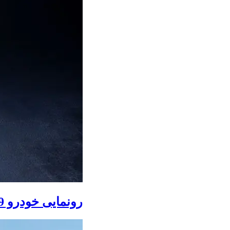
رونمایی خودرو IM LS9 توسط نیکا موتور ، لوکس ترین شاسی بلند EREV در ایران