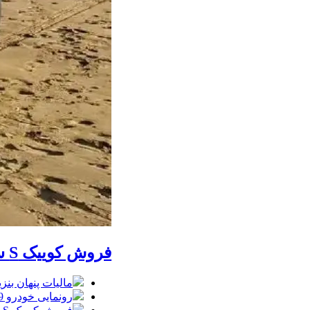
فروش کوییک S سایپا از امروز آغاز شد؛ جزئیات ثبت‌نام و شرایط
مالیات پنهان بنز
رونمایی خودرو IM LS9 توسط نیکا موتور ، لوکس ترین شاسی بلند EREV در ایران