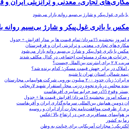
مکاری‌های تجاری، معدنی و ترانزیتی ایران و 
/ تمام قیمت ها بر مدار افزایش + جدول
مکاری‌های تجاری، معدنی و ترانزیتی ایران و قرقیزستان
ر جزئیات هزینه‌کرد مسئولیت اجتماعی در کدال مکلف شدند
ن‌الملل چیست؟
 املاک در برابر جهش قیمت مسکن؛ کدام برنده شد؟
 نیمه شمالی استان تهران تا شنبه
۲۰۰ میلیون یورویی شرکت هواپیمایی مجارستان
ینده مجلس درباره نحوه ردزنی محل استقرار شهید لاریجانی
جرایم سایبری آفریقاست
نجشنبه 15مرداد/ افزایش قیمت ها + جدول
ان دومین همایش بین‌المللی سرمایه‌گذاری ایران و آفریقاست
ری از ظرفیت موافقت‌نامه تجارت آزاد ایران و روسیه
یز هواپیمای مسافربری چین در ارتفاع بالا /عکس
رما به کشور
الکتریکی؛ مجازات آمریکایی برای خیانت به وطن