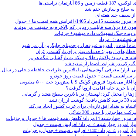
 از سقف چند هفته‌ای
اد 1405/ افزایش همه قیمت ها + جدول
حقیقت می‌پیوندند
ب دیده جنگ تسهیلات داده میشود+ جزئیات
نبه 15 مرداد
ه آینده در اندروید غیرفعال و جمینای جایگزین آن می‌شود
طارهای اربعین؛ خدمات بهتر برای بازگشت زائران
فته‌ای رسید/ واکنش طلا و سکه به بازگشایی تنگه هرمز
گمرکی در شرایط اضطرار تمدید شد
 در سراشیبی قیمت+ جدول قیمت روز خودرو
ی‌شود؛ فروش کوئیک S با پیش‌پرداخت ۵۰۰ میلیونی
وان با خرید خانه اقامت اروپا گرفت؟
زها را مختل کرد؛ لهستان در بالاترین سطح هشدار گرمایی
رزان نشد
شاه به بغداد افق تازه‌ای برای غرب کشور ایجاد می‌کند
 مهاجرتی با حدود 300 شاکی
داد/ کاهش همه قیمت ها + جدول و جزئیات