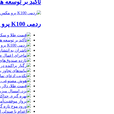
تأکید بر توسعه ه
ردمی K100 پرو مکس با باتری غول‌پیکر و شارژ بی‌سیم روانه بازار می‌شود
قیمت طلا و سکه امروز پنجشنبه 15مرداد
تأکید بر توسعه ه
ردمی K100 پرو مکس با باتری غول‌پیکر و شارژ بی‌سیم روانه بازار می‌شود
ناشران به انتشا
ماجرای اعمال ضریب ۲.۷ برای اینترنت بی
بازده صندوق‌های
رگبار پراکنده در
پیامدهای تجاوز به ایران؛ زیان حدود 
تکذیب ادعای نما
هوش مصنوعی، بستر وقوع 55درصد 
قیمت طلا، دلار و سکه امروز پ
یزد، امسال میزب
بهره گیری حداکث
پرواز موفقیت‌آم
ورود موج تازه گ
اعدام با صندلی 