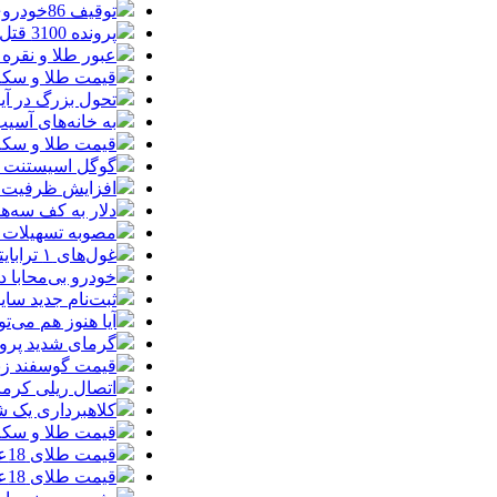
توقیف 86خودروی لوکس، 187 قطعه زمین و 86 آپارتمان تراستی‌ها
پرونده 3100 قتل به صلح و سازش ختم شد
عبور طلا و نقره
قیمت طلا و سکه امروز پنجشنبه 15مرد
تحول بزرگ در آیفون ۱۸ پرو/ سه قابلیت رویایی که بالاخره به 
به خانه‌های آسی
قیمت طلا و سکه پنجش
گوگل اسیستنت ما
افزایش ظرفیت ق
دلار به کف سه‌ه
مصوبه تسهیلات 
غول‌های ۱ ترابایتی بازار/ معرفی گوشی‌هایی با بالاترین ظرفیت حافظه داخلی در سال ۲۰۲۶
خودرو بی‌محابا
ثبت‌نام جدید سایپا آغاز م
آیا هنوز هم می‌ت
گرمای شدید پروا
قیمت گوسفند زنده 30 درصد کاهش یافت؛ گوشت ا
اتصال ریلی کرمان
کلاهبرداری یک شرکت
قیمت طلا و سکه امروز چهارشنبه 14مر
قیمت طلای 18عیار امروز چهارشنبه 14مرداد/ افزایش قیمت + جدول
قیمت طلای 18عیار امروز 14مرداد 1405/ افزایش قیمت + جدول و جزئیات