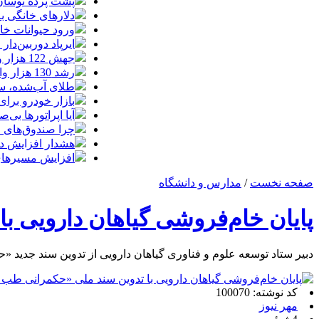
پشت پرده نوسان ۴۴ هزار تومانی دلار در چند
دلارهای خانگی به
ورود حیوانات خا
ایرپاد دوربین‌دار اپل احتم
جهش 122 هزار واحدی شاخص بورس؛ ورود یک همت پول حقیقی در آغاز معاملات
رشد 130 هزار واحدی بورس با ورود 6 همت پول حقیقی/ صف خرید 700 نماد
طلای آب‌شده، س
بازار خودرو برای خودروهای 5-10
آیا اپراتورها بی‌صد
چرا صندوق‌های ا
هشدار افزایش دما د
افزایش مسیرهای هوایی ایران
صفحه نخست
/
مدارس و دانشگاه
پایان خام‌فروشی گیاهان دارویی ب
دبیر ستاد توسعه علوم و فناوری گیاهان دارویی از تدوین سند جدید 
کد نوشته: 100070
مهر نیوز