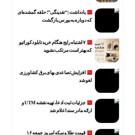
یادداشت | “نقدینگی”؛ حلقه گمشده‌ای
که دوباره به بورس بازگشت
۷ اشتباه رایج هنگام خرید تابلو دکوراتیو
که بهتر است مرتکب نشوید
افزایش تصاعدی بهای برق کشاورزی
لغو شد
جزئیات ثبت ادعا، تهیه نقشه UTM و
ارائه مادر سند اعلام شد
قیمت طلا و سکه امروز جمعه ۱۶