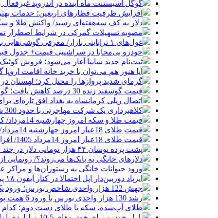
گوگل اسیستنت ماه آینده در اندروید غیرفعال 
افزایش ظرفیت قطارهای اربعین؛ خدمات بهتر 
دلار به کف سه‌هفته‌ای رسید/ واکنش طلا و سک
مصوبه تسهیلات گمرکی در شرایط اضطرار تم
غول‌های ۱ ترابایتی بازار/ معرفی گوشی‌هایی با بالاترین ظرفیت حافظه داخلی در سال ۲۰۲۶
خودرو بی‌محابا در سراشیبی قیمت+ جدول قی
ثبت‌نام جدید سایپا آغاز می‌شود؛ فروش کوئیک S با پیش‌پرداخت ۵۰۰ میلیون
آیا هنوز هم می‌توان با خرید خانه اقامت اروپا
گرمای شدید پروازها را مختل کرد؛ لهستان در
قیمت گوسفند زنده 30 درصد کاهش یافت؛ گوشت ارزان نشد
اتصال ریلی کرمانشاه به بغداد افق تازه‌ای بر
کلاهبرداری یک شرکت مهاجرتی با حدود 300 شاکی
قیمت طلا و سکه امروز چهارشنبه 14مرداد/ کاهش همه قیمت ها + جدول و جزئیات
قیمت طلای 18عیار امروز چهارشنبه 14مرداد/ افزایش قیمت + جدول
قیمت طلای 18عیار امروز 14مرداد 1405/ افزایش قیمت + جدول و جزئیات
پشت پرده نوسان ۴۴ هزار تومانی دلار در چند ماه
دلارهای خانگی به بانک‌ها می‌روند؟/ رونمایی ا
ورود حیوانات خانگی به رستوران‌ها و مراکز 
ایرپاد دوربین‌دار اپل احتمالا در کنار آیفون ۱۸ پرو رونمایی می‌شود
جهش 122 هزار واحدی شاخص بورس؛ ورود یک همت پول حقیقی در آغاز معاملات
رشد 130 هزار واحدی بورس با ورود 6 همت پول حقیقی/ صف خرید 700 نماد
طلای آب‌شده، سکه یا طلای دست دوم؛ کدام 
بازار خودرو برای خودروهای 5-10 میلیاردی آماده نیست!