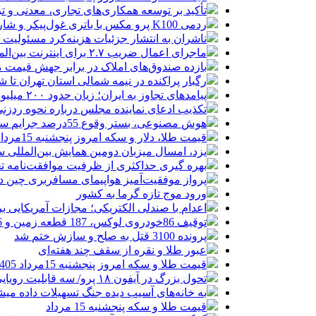
تأکید بر توسعه همکاری‌های تجاری، معدنی و تر
ردمی K100 پرو مکس با باتری غول‌پیکر و شارژ بی‌سیم روانه بازار می‌شود
ناشران به انتشار جزئیات هزینه‌کرد مسئولیت
ماجرای اعمال ضریب ۲.۷ برای اینترنت بین‌الملل چیست؟
بازده صندوق‌های املاک در برابر جهش قیمت 
رگبار پراکنده در نیمه شمالی استان تهران تا ش
پیامدهای تجاوز به ایران؛ زیان حدود ۲۰۰ میلیون یورویی شرکت هواپیمایی مجارستان
تکذیب ادعای نماینده مجلس درباره نحوه ردزنی
هوش مصنوعی، بستر وقوع 55درصد جرایم سایبری آفریقاست
قیمت طلا، دلار و سکه امروز پنجشنبه 15مرداد/ افزایش قیمت ها + جدول
یزد، امسال میزبان دومین همایش بین‌المللی س
بهره گیری حداکثری از ظرفیت موافقت‌نامه تج
پرواز موفقیت‌آمیز هواپیمای مسافربری چین در
ورود موج تازه گرما به کشور
اعدام با صندلی الکتریکی؛ مجازات آمریکایی ب
توقیف 86خودروی لوکس، 187 قطعه زمین و 86 آپارتمان تراستی‌ها
پرونده 3100 قتل به صلح و سازش ختم شد
عبور طلا و نقره از سقف چند هفته‌ای
قیمت طلا و سکه امروز پنجشنبه 15مرداد 1405/ افزایش همه قیمت ها + جدول
تحول بزرگ در آیفون ۱۸ پرو/ سه قابلیت رویایی که بالاخره به حقیقت می‌پیوندند
به خانه‌های آسیب دیده جنگ تسهیلات داده می
قیمت طلا و سکه پنجشنبه 15 مرداد