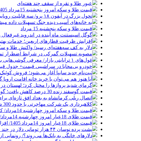
عبور طلا و نقره از سقف چند هفته‌ای
قیمت طلا و سکه امروز پنجشنبه 15مرداد 1405/ افزایش همه قیمت ها + جدول
تحول بزرگ در آیفون ۱۸ پرو/ سه قابلیت رویایی که بالاخره به حقیقت می‌پیوندند
به خانه‌های آسیب دیده جنگ تسهیلات داده می
قیمت طلا و سکه پنجشنبه 15 مرداد
گوگل اسیستنت ماه آینده در اندروید غیرفعال 
افزایش ظرفیت قطارهای اربعین؛ خدمات بهتر 
دلار به کف سه‌هفته‌ای رسید/ واکنش طلا و سک
مصوبه تسهیلات گمرکی در شرایط اضطرار تم
غول‌های ۱ ترابایتی بازار/ معرفی گوشی‌هایی با بالاترین ظرفیت حافظه داخلی در سال ۲۰۲۶
خودرو بی‌محابا در سراشیبی قیمت+ جدول قی
ثبت‌نام جدید سایپا آغاز می‌شود؛ فروش کوئیک S با پیش‌پرداخت ۵۰۰ میلیون
آیا هنوز هم می‌توان با خرید خانه اقامت اروپا
گرمای شدید پروازها را مختل کرد؛ لهستان در
قیمت گوسفند زنده 30 درصد کاهش یافت؛ گوشت ارزان نشد
اتصال ریلی کرمانشاه به بغداد افق تازه‌ای بر
کلاهبرداری یک شرکت مهاجرتی با حدود 300 شاکی
قیمت طلا و سکه امروز چهارشنبه 14مرداد/ کاهش همه قیمت ها + جدول و جزئیات
قیمت طلای 18عیار امروز چهارشنبه 14مرداد/ افزایش قیمت + جدول
قیمت طلای 18عیار امروز 14مرداد 1405/ افزایش قیمت + جدول و جزئیات
پشت پرده نوسان ۴۴ هزار تومانی دلار در چند ماه
دلارهای خانگی به بانک‌ها می‌روند؟/ رونمایی ا