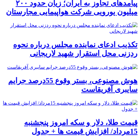
پیامدهای تجاوز به ایران؛ زیان حدود ۲۰۰
میلیون یورویی شرکت هواپیمایی مجارستان
تکذیب ادعای نماینده مجلس درباره نحوه
ردزنی محل استقرار شهید لاریجانی
هوش مصنوعی، بستر وقوع 55درصد جرایم
سایبری آفریقاست
قیمت طلا، دلار و سکه امروز پنجشنبه
15مرداد/ افزایش قیمت ها + جدول