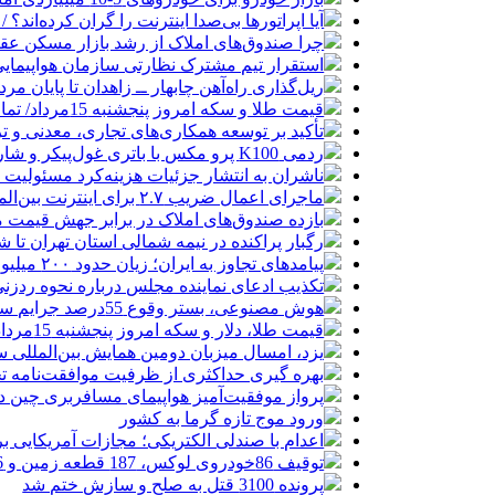
آیا اپراتورها بی‌صدا اینترنت را گران کرده‌اند؟ / ماجر
چرا صندوق‌های املاک از رشد بازار مسکن عق
استقرار تیم مشترک نظارتی سازمان هواپیمایی
ریل‌گذاری راه‌آهن چابهار ــ زاهدان تا پایان مرد
قیمت طلا و سکه امروز پنجشنبه 15مرداد/ تمام قیمت ها بر مدار افزایش + جدول
تأکید بر توسعه همکاری‌های تجاری، معدنی و تر
ردمی K100 پرو مکس با باتری غول‌پیکر و شارژ بی‌سیم روانه بازار می‌شود
ناشران به انتشار جزئیات هزینه‌کرد مسئولیت
ماجرای اعمال ضریب ۲.۷ برای اینترنت بین‌الملل چیست؟
بازده صندوق‌های املاک در برابر جهش قیمت 
رگبار پراکنده در نیمه شمالی استان تهران تا ش
پیامدهای تجاوز به ایران؛ زیان حدود ۲۰۰ میلیون یورویی شرکت هواپیمایی مجارستان
تکذیب ادعای نماینده مجلس درباره نحوه ردزنی
هوش مصنوعی، بستر وقوع 55درصد جرایم سایبری آفریقاست
قیمت طلا، دلار و سکه امروز پنجشنبه 15مرداد/ افزایش قیمت ها + جدول
یزد، امسال میزبان دومین همایش بین‌المللی س
بهره گیری حداکثری از ظرفیت موافقت‌نامه تج
پرواز موفقیت‌آمیز هواپیمای مسافربری چین در
ورود موج تازه گرما به کشور
اعدام با صندلی الکتریکی؛ مجازات آمریکایی ب
توقیف 86خودروی لوکس، 187 قطعه زمین و 86 آپارتمان تراستی‌ها
پرونده 3100 قتل به صلح و سازش ختم شد