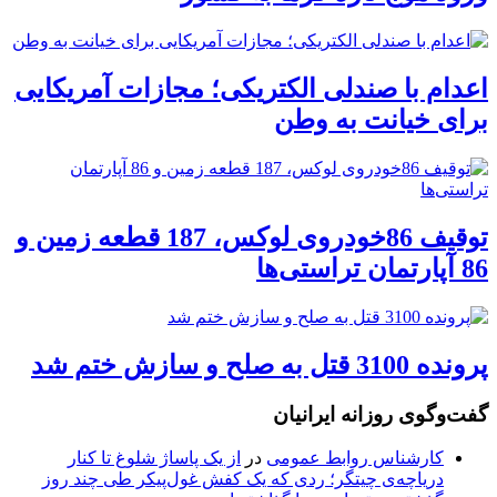
اعدام با صندلی الکتریکی؛ مجازات آمریکایی
برای خیانت به وطن
توقیف 86خودروی لوکس، 187 قطعه زمین و
86 آپارتمان تراستی‌ها
پرونده 3100 قتل به صلح و سازش ختم شد
گفت‌وگوی روزانه ایرانیان
کارشناس روابط عمومی
در
از یک پاساژ شلوغ تا کنار
دریاچه‌ی چیتگر؛ ردی که یک کفش غول‌پیکر طی چند روز