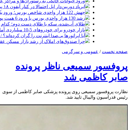
ورود حیوانات خانگی به رستوران‌ها و مراکز 
ایرپاد دوربین‌دار اپل احتمالا در کنار آیفون ۱۸ پرو رونمایی می‌شود
جهش 122 هزار واحدی شاخص بورس؛ ورود یک همت پول حقیقی در آغاز معاملات
رشد 130 هزار واحدی بورس با ورود 6 همت پول حقیقی/ صف خرید 700 نماد
طلای آب‌شده، سکه یا طلای دست دوم؛ کدام 
بازار خودرو برای خودروهای 5-10 میلیاردی آماده نیست!
آیا اپراتورها بی‌صدا اینترنت را گران کرده‌اند؟ / ماجر
چرا صندوق‌های املاک از رشد بازار مسکن عق
صفحه نخست
/
عمومی و سرگرمی
پروفسور سمیعی ناظر پرونده
صابر کاظمی شد
نظارت پروفسور سمیعی روی پرونده پزشکی صابر کاظمی از سوی
رئیس فدراسیون والیبال تایید شد.