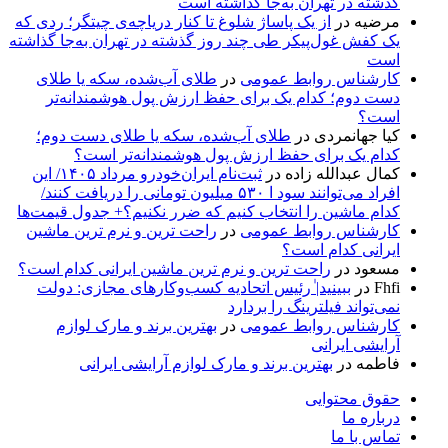
گذشته در تهران به‌جا گذاشته است
مرضیه
در
از یک پاساژ شلوغ تا کنار دریاچه‌ی چیتگر؛ ردی که
یک کفش غول‌پیکر طی چند روز گذشته در تهران به‌جا گذاشته
است
کارشناس روابط عمومی
در
طلای آب‌شده، سکه یا طلای
دست دوم؛ کدام یک برای حفظ ارزش پول هوشمندانه‌تر
است؟
کیا جهانمردی
در
طلای آب‌شده، سکه یا طلای دست دوم؛
کدام یک برای حفظ ارزش پول هوشمندانه‌تر است؟
کمال عبدالله زاده
در
ثبت‌نام ایران‌خودرو مرداد ۱۴۰۵/ این
افراد می‌توانند سود ا ۵۳۰ میلیون تومانی را دریافت کنند/
کدام ماشین را انتخاب کنیم که ضرر نکنیم؟+ جدول قیمت‌ها
کارشناس روابط عمومی
در
راحت ترین و نرم ترین ماشین
ایرانی کدام است؟
مسعود
در
راحت ترین و نرم ترین ماشین ایرانی کدام است؟
Fhfi
در
ببینید| ٰرئیس اتحادیه کسب‌وکارهای مجازی: دولت
نمی‌تواند فیلترینگ را بردارد
کارشناس روابط عمومی
در
بهترین برند و مارک لوازم
آرایشی ایرانی
فاطمه
در
بهترین برند و مارک لوازم آرایشی ایرانی
حقوق محتوایی
درباره ما
تماس با ما