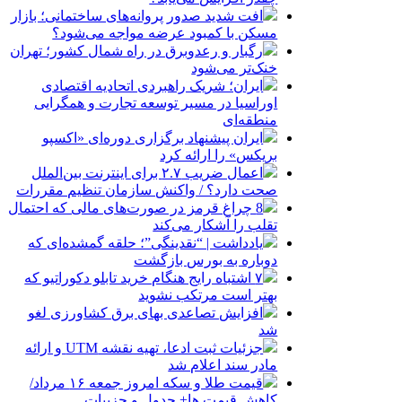
افت شدید صدور پروانه‌های ساختمانی؛ بازار
مسکن با کمبود عرضه مواجه می‌شود؟
رگبار و رعدوبرق در راه شمال کشور؛ تهران
خنک‌تر می‌شود
ایران؛ شریک راهبردی اتحادیه اقتصادی
اوراسیا در مسیر توسعه تجارت و همگرایی
منطقه‌ای
ایران پیشنهاد برگزاری دوره‌ای «اکسپو
بریکس» را ارائه کرد
اعمال ضریب ۲.۷ برای اینترنت بین‌الملل
صحت دارد؟ / واکنش سازمان تنظیم مقررات
8 چراغ قرمز در صورت‌های مالی که احتمال
تقلب را آشکار می‌کند
یادداشت | “نقدینگی”؛ حلقه گمشده‌ای که
دوباره به بورس بازگشت
۷ اشتباه رایج هنگام خرید تابلو دکوراتیو که
بهتر است مرتکب نشوید
افزایش تصاعدی بهای برق کشاورزی لغو
شد
جزئیات ثبت ادعا، تهیه نقشه UTM و ارائه
مادر سند اعلام شد
قیمت طلا و سکه امروز جمعه ۱۶ مرداد/
کاهش قیمت ها+ جدول و جزییات