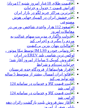
قیمت طلای 18عیار امروز شنبه 17مرداد/
افزایش قیمت + جدول و جزئیات
برترین مراکز خرید لگو در بازار ایران
درخشش ایران در المپیاد جهانی هوش
مصنوعی
صعود 112 هزار واحدی شاخص بورس در
معاملات امروز
دولت واگذاری مدیریت سهام عدالت به
مردم را پیگیری و اجرایی کند
مالیات پنهان بنزین بی‌کیفیت
رونمایی خودرو IM LS9 توسط نیکا موتور ،
لوکس ترین شاسی بلند EREV در ایران
فروش کوییک S سایپا از امروز آغاز شد؛
جزئیات ثبت‌نام و شرایط
فرار هواپیماها از فرودگاه جده عربستان
فائو: ایران امسال بیشتر از متوسط 5 ساله
غله تولید می‌کند
ثبت قیمت کالا و خدمات در سامانه 124
الزامی شد
ثبت قیمت کالا و خدمات در سامانه 124
الزامی شد
آغاز پیش‌فروش بلیت بازگشت زائران دهه
پایانی صفر از امروز