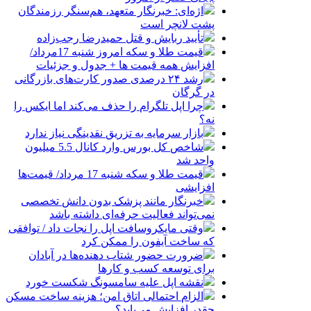
اژه‌ای: خبرنگار متعهد، هم‌سنگر رزمندگان
پشت لانچر است
تأیید ربایش و قتل حمیدرضا رجب‌زاده
قیمت طلا و سکه امروز شنبه 17مرداد/
افزایش همه قیمت ها + جدول و جزئیات
رشد ۲۴ درصدی صدور کارت‌های بازرگانی
در گرگان
چرا اپل تلگرام را حذف می‌کند اما ایکس را
نه؟
بازار سرمایه به تزریق نقدینگی نیاز ندارد
شاخص کل بورس وارد کانال 5.5 میلیون
واحد شد
قیمت طلا و سکه شنبه 17 مرداد/ قیمت‌ها
افزایشی
خبرنگار مانند پزشک بدون دانش تخصصی
نمی‌تواند فعالیت حرفه‌ای داشته باشد
وقتی مایکروسافت اپل را نجات داد / توافقی
که ساخت آیفون را ممکن کرد
ضرورت حضور شتاب ‌دهنده‌ها در آبادان
برای توسعه کسب‌ و کارها
نقشه اپل علیه سامسونگ شکست خورد
الزام احتمالی اتاق امن؛ هزینه ساخت مسکن
چقدر افزایش می‌یابد؟