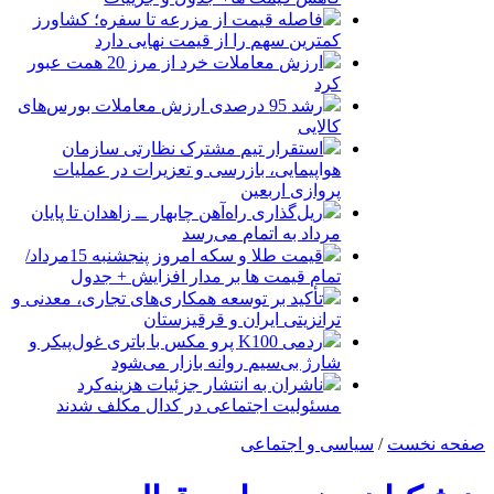
فاصله قیمت از مزرعه تا سفره؛ کشاورز
کمترین سهم را از قیمت نهایی دارد
ارزش معاملات خرد از مرز 20 همت عبور
کرد
رشد 95 درصدی ارزش معاملات بورس‌های
کالایی
استقرار تیم مشترک نظارتی سازمان
هواپیمایی، بازرسی و تعزیرات در عملیات
پروازی اربعین
ریل‌گذاری راه‌آهن چابهار ــ زاهدان تا پایان
مرداد به اتمام می‌رسد
قیمت طلا و سکه امروز پنجشنبه 15مرداد/
تمام قیمت ها بر مدار افزایش + جدول
تأکید بر توسعه همکاری‌های تجاری، معدنی و
ترانزیتی ایران و قرقیزستان
ردمی K100 پرو مکس با باتری غول‌پیکر و
شارژ بی‌سیم روانه بازار می‌شود
ناشران به انتشار جزئیات هزینه‌کرد
مسئولیت اجتماعی در کدال مکلف شدند
صفحه نخست
/
سیاسی و اجتماعی